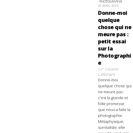
PHOTOGRAPHIE
26 AVRIL 2024
Donne-moi
quelque
chose qui ne
meure pas :
petit essai
sur la
Photographi
e
par
Louane
Lallemant
Donne-moi
quelque chose qui
ne meure pas :
c'est la grande et
folle promesse
que nous a faite la
photographie.
Métaphysique,
surréaliste, elle