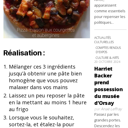
apparaissent
comme essentiels
pour repenser les
politiques...
ACTUALITÉS
CULTURELLES
COMPTES RENDUS
Réalisation :
D'EXPOS
CULTURE & ARTS
20 OCTOBRE 2024
Mélanger ces 3 ingrédients
Harriet
jusqu’à obtenir une pâte bien
Backer
homogène que vous pouvez
prend
malaxer dans vos mains
possession
Laissez un peu reposer la pâte
du musée
en la mettant au moins 1 heure
d’Orsay
au frigo
par
Anaë Leffray
Passez par les
Lorsque vous le souhaitez,
grandes portes.
sortez-la, et étalez-la pour
Descendez les