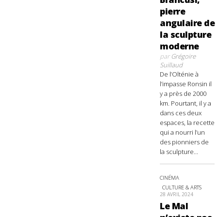
pierre
angulaire de
la sculpture
moderne
par
Grégoire
Suillaud
De l’Olténie à
l’impasse Ronsin il
y a près de 2000
km. Pourtant, il y a
dans ces deux
espaces, la recette
qui a nourri l’un
des pionniers de
la sculpture...
CINÉMA
CULTURE & ARTS
28 AVRIL 2024
Le Mal