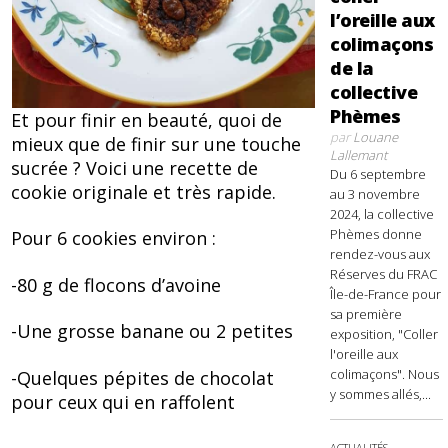
l’oreille aux
colimaçons
de la
collective
Phèmes
Et pour finir en beauté, quoi de
par
Louane
mieux que de finir sur une touche
Lallemant
sucrée ? Voici une recette de
Du 6 septembre
cookie originale et très rapide.
au 3 novembre
2024, la collective
Phèmes donne
Pour 6 cookies environ :
rendez-vous aux
Réserves du FRAC
-80 g de flocons d’avoine
Île-de-France pour
sa première
-Une grosse banane ou 2 petites
exposition, "Coller
l'oreille aux
colimaçons". Nous
-Quelques pépites de chocolat
y sommes allés,...
pour ceux qui en raffolent
ACTUALITÉS