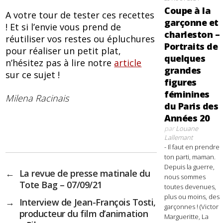
Coupe à la
A votre tour de tester ces recettes
garçonne et
! Et si l’envie vous prend de
charleston –
réutiliser vos restes ou épluchures
Portraits de
pour réaliser un petit plat,
quelques
n’hésitez pas à lire notre
article
grandes
sur ce sujet !
figures
féminines
Milena Racinais
du Paris des
Années 20
par
Louane
Lallemant
- Il faut en prendre
ton parti, maman.
Depuis la guerre,
←
La revue de presse matinale du
nous sommes
Tote Bag – 07/09/21
toutes devenues,
plus ou moins, des
→
Interview de Jean-François Tosti,
garçonnes ! (Victor
producteur du film d’animation
Margueritte, La