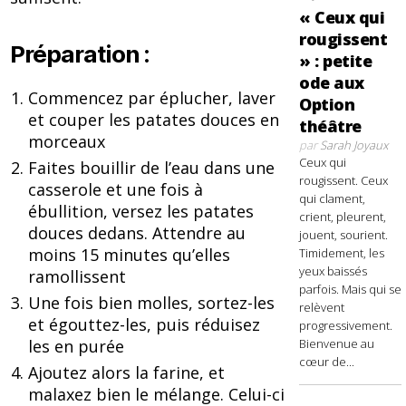
« Ceux qui
rougissent
Préparation :
» : petite
ode aux
Commencez par éplucher, laver
Option
et couper les patates douces en
théâtre
morceaux
par
Sarah Joyaux
Ceux qui
Faites bouillir de l’eau dans une
rougissent. Ceux
casserole et une fois à
qui clament,
ébullition, versez les patates
crient, pleurent,
douces dedans. Attendre au
jouent, sourient.
moins 15 minutes qu’elles
Timidement, les
yeux baissés
ramollissent
parfois. Mais qui se
Une fois bien molles, sortez-les
relèvent
et égouttez-les, puis réduisez
progressivement.
Bienvenue au
les en purée
cœur de...
Ajoutez alors la farine, et
malaxez bien le mélange. Celui-ci