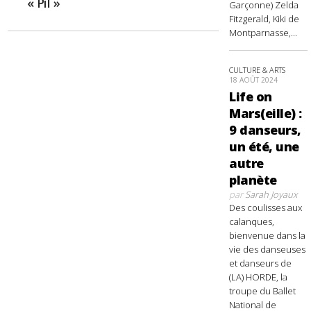
« Pil »
Garçonne) Zelda
Fitzgerald, Kiki de
Montparnasse,...
CULTURE & ARTS
18 AOÛT 2024
Life on
Mars(eille) :
9 danseurs,
un été, une
autre
planète
par
Sarah Joyaux
Des coulisses aux
calanques,
bienvenue dans la
vie des danseuses
et danseurs de
(LA) HORDE, la
troupe du Ballet
National de