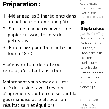
Préparation :
CULTURELLES
CULTURE & ARTS
NON CLASSÉ
-Mélangez les 3 ingrédients dans
1 SEPTEMBRE 2024
un bol pour obtenir une pâte
JR –
Déplacé.e.s
-Sur une plaque recouverte de
par
Anaë Leffray
papier cuisson, formez des
Avant-propos De
petits tas
l’autre côté de
-Enfournez pour 15 minutes au
l’Europe, à
four à 180°C
Stockholm plus
exactement,
quelle fut ma
A déguster tout de suite ou
surprise de
refroidi, c’est tout aussi bon !
tomber sur une
exposition du
Maintenant vous voyez qu’il est
street artiste
aisé de cuisiner avec très peu
français JR....
d’ingrédients tout en conservant la
gourmandise du plat, pour un
CULTURE & ARTS
résultat sain et équilibré.
NON CLASSÉ
25 AOÛT 2024