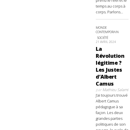
prend le réel et le
temps au corps à
corps. Parlons...
MONDE
CONTEMPORAIN
SOCIÉTÉ
21 AVRIL 2024
La
Révolution
légitime ?
Les Justes
d’Albert
Camus
par
Mathieu Salami
J’ai toujours trouvé
Albert Camus
pédagogue à sa
façon. Les deux
grandes parties
politiques de son