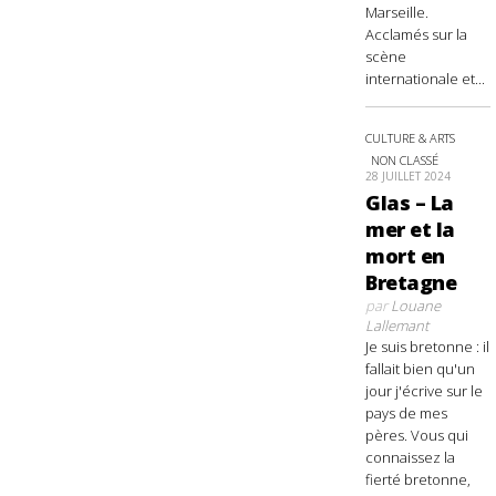
Marseille.
Acclamés sur la
scène
internationale et...
CULTURE & ARTS
NON CLASSÉ
28 JUILLET 2024
Glas – La
mer et la
mort en
Bretagne
par
Louane
Lallemant
Je suis bretonne : il
fallait bien qu'un
jour j'écrive sur le
pays de mes
pères. Vous qui
connaissez la
fierté bretonne,