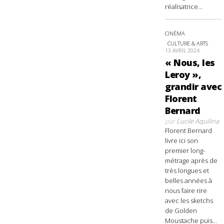
réalisatrice...
CINÉMA
CULTURE & ARTS
13 AVRIL 2024
« Nous, les
Leroy »,
grandir avec
Florent
Bernard
par
Lucile Aquilina
Florent Bernard
livre ici son
premier long-
métrage après de
très longues et
belles années à
nous faire rire
avec les sketchs
de Golden
Moustache puis...