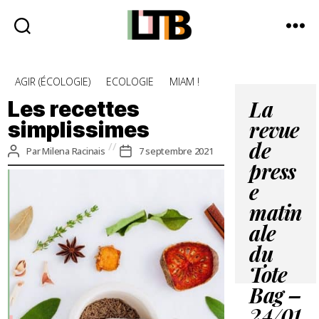
Le
Tote
Catégories
AGIR (ÉCOLOGIE)
ECOLOGIE
MIAM !
Bag
-
Les recettes
La
Média
simplissimes
revue
d'information
quotidienne
de
Auteur
Date
Par
Milena Racinais
7 septembre 2021
de
de
press
l’article
l’article
e
matin
ale
du
Tote
Bag –
24/01