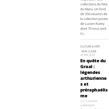
collections du FIAA
du Mans. Un fond
de 350 oeuvres de
la collection privée
de Lucien Ruimy
dont 70 nous sont
ici...
CULTURE & ARTS
NON CLASSÉ
26 MAI 2024
En quête du
Graal :
légendes
arthurienne
s et
préraphaélis
me
par
Louane
Lallemant