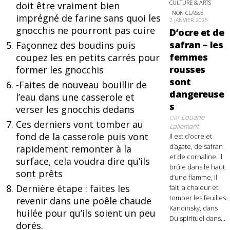
CULTURE & ARTS
doit être vraiment bien
NON CLASSÉ
imprégné de farine sans quoi les
2 JANVIER 2025
gnocchis ne pourront pas cuire
D’ocre et de
safran – les
Façonnez des boudins puis
femmes
coupez les en petits carrés pour
rousses
former les gnocchis
sont
-Faites de nouveau bouillir de
dangereuse
l’eau dans une casserole et
s
verser les gnocchis dedans
par
Louane
Ces derniers vont tomber au
Lallemant
fond de la casserole puis vont
Il est d’ocre et
d’agate, de safran
rapidement remonter à la
et de cornaline. Il
surface, cela voudra dire qu’ils
brûle dans le haut
sont prêts
d’une flamme, il
Dernière étape : faites les
fait la chaleur et
tomber les feuilles.
revenir dans une poêle chaude
Kandinsky, dans
huilée pour qu’ils soient un peu
Du spirituel dans...
dorés.