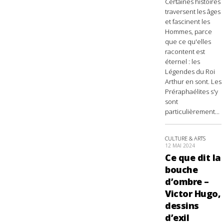
Certaines histoires
traversent les âges
et fascinent les
Hommes, parce
que ce qu'elles
racontent est
éternel : les
Légendes du Roi
Arthur en sont. Les
Préraphaélites s'y
sont
particulièrement...
CULTURE & ARTS
12 MAI 2024
Ce que dit la
bouche
d’ombre –
Victor Hugo,
dessins
d’exil