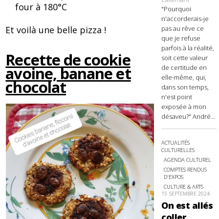
four à 180°C
"Pourquoi
n'accorderais-je
Et voilà une belle pizza !
pas au rêve ce
que je refuse
parfois à la réalité,
Recette de cookie
soit cette valeur
avoine, banane et
de certitude en
elle-même, qui,
chocolat
dans son temps,
n'est point
exposée à mon
désaveu?" André...
ACTUALITÉS
CULTURELLES
AGENDA CULTUREL
COMPTES RENDUS
D'EXPOS
CULTURE & ARTS
15 SEPTEMBRE 2024
On est allés
coller