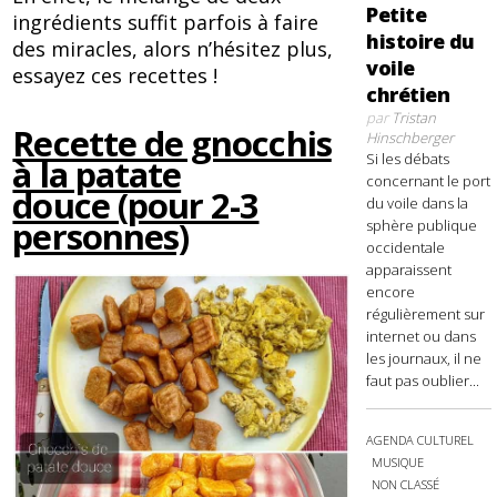
Petite
ingrédients suffit parfois à faire
histoire du
des miracles, alors n’hésitez plus,
voile
essayez ces recettes !
chrétien
par
Tristan
Recette de gnocchis
Hinschberger
Si les débats
à la patate
concernant le port
douce (pour 2-3
du voile dans la
personnes)
sphère publique
occidentale
apparaissent
encore
régulièrement sur
internet ou dans
les journaux, il ne
faut pas oublier...
AGENDA CULTUREL
MUSIQUE
NON CLASSÉ