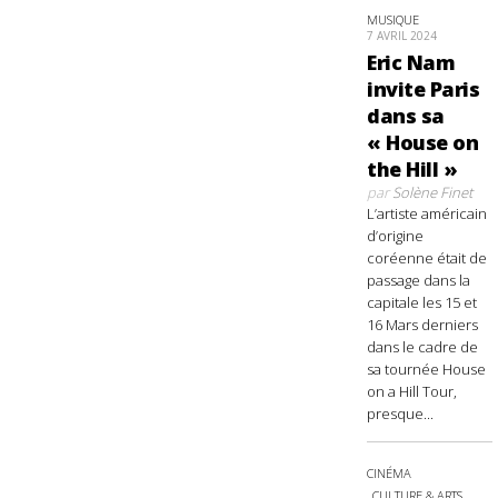
MUSIQUE
7 AVRIL 2024
Eric Nam
invite Paris
dans sa
« House on
the Hill »
par
Solène Finet
L’artiste américain
d’origine
coréenne était de
passage dans la
capitale les 15 et
16 Mars derniers
dans le cadre de
sa tournée House
on a Hill Tour,
presque...
CINÉMA
CULTURE & ARTS