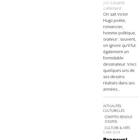
par
Louane
Lallemant
On sait Victor
Hugo poète,
romancier,
homme politique,
orateur : souvent,
on ignore qu'il fut
également un
formidable
dessinateur. Voici
quelques uns de
ses dessins
réalisés dans ses
années...
ACTUALITÉS
CULTURELLES
COMPTES RENDUS
D'EXPOS
CULTURE & ARTS
5 MAI 2024
Brancusi,