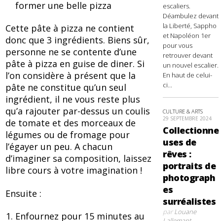
former une belle pizza
escaliers.
Déambulez devant
la Liberté, Sappho
Cette pâte à pizza ne contient
et Napoléon 1er
donc que 3 ingrédients. Biens sûr,
pour vous
personne ne se contente d’une
retrouver devant
pâte à pizza en guise de diner. Si
un nouvel escalier.
l’on considère à présent que la
En haut de celui-
ci...
pâte ne constitue qu’un seul
ingrédient, il ne vous reste plus
qu’a rajouter par-dessus un coulis
CULTURE & ARTS
29 SEPTEMBRE 2024
de tomate et des morceaux de
Collectionne
légumes ou de fromage pour
uses de
l’égayer un peu. A chacun
rêves :
d’imaginer sa composition, laissez
portraits de
libre cours à votre imagination !
photograph
es
Ensuite :
surréalistes
par
Louane
Enfournez pour 15 minutes au
Lallemant