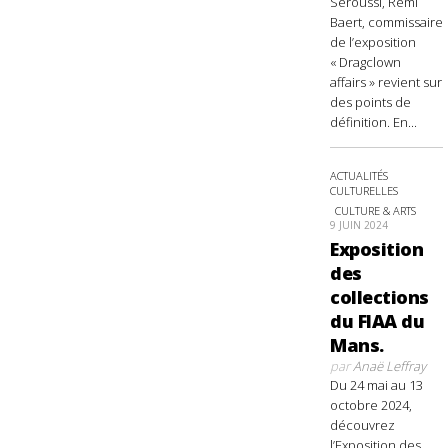
Seroussi, Rémi
Baert, commissaire
de l’exposition
« Dragclown
affairs » revient sur
des points de
définition. En...
ACTUALITÉS
CULTURELLES
CULTURE & ARTS
9 JUIN 2024
Exposition
des
collections
du FIAA du
Mans.
par
Anaë Leffray
Du 24 mai au 13
octobre 2024,
découvrez
l’Exposition des