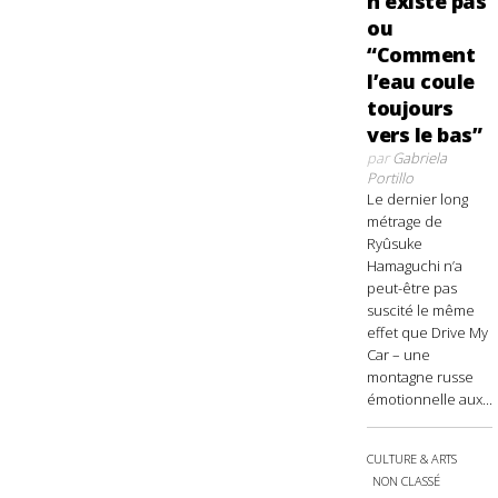
n’existe pas
ou
“Comment
l’eau coule
toujours
vers le bas”
par
Gabriela
Portillo
Le dernier long
métrage de
Ryûsuke
Hamaguchi n’a
peut-être pas
suscité le même
effet que Drive My
Car – une
montagne russe
émotionnelle aux...
CULTURE & ARTS
NON CLASSÉ