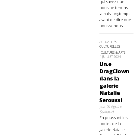
qui savez que
nous ne tenons
jamais longtemps
avant de dire que
nous venons...
ACTUALITÉS
CULTURELLES
CULTURE & ARTS
4 JUILLET 2024
Un.e
DragClown
dans la
galerie
Natalie
Seroussi
par
Grégoire
Suillaud
En poussant les
portes de la
galerie Natalie