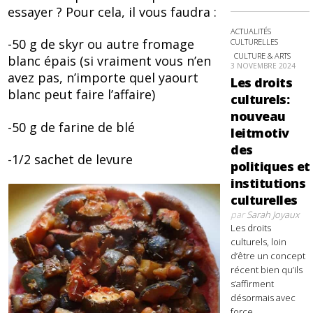
essayer ? Pour cela, il vous faudra :
ACTUALITÉS
-50 g de skyr ou autre fromage
CULTURELLES
CULTURE & ARTS
blanc épais (si vraiment vous n’en
3 NOVEMBRE 2024
avez pas, n’importe quel yaourt
Les droits
blanc peut faire l’affaire)
culturels:
nouveau
-50 g de farine de blé
leitmotiv
des
-1/2 sachet de levure
politiques et
institutions
culturelles
par
Sarah Joyaux
Les droits
culturels, loin
d’être un concept
récent bien qu’ils
s’affirment
désormais avec
force,