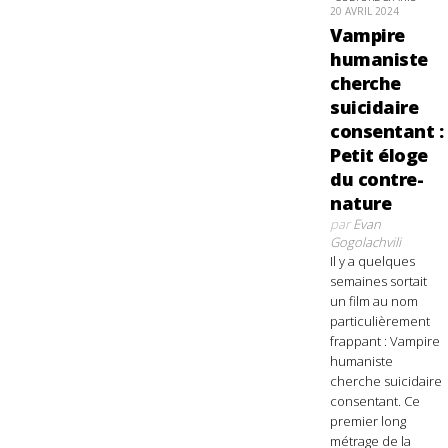
20 AVRIL 2024
Vampire
humaniste
cherche
suicidaire
consentant :
Petit éloge
du contre-
nature
par
Evan
Gogolachvili
Il y a quelques
semaines sortait
un film au nom
particulièrement
frappant : Vampire
humaniste
cherche suicidaire
consentant. Ce
premier long
métrage de la