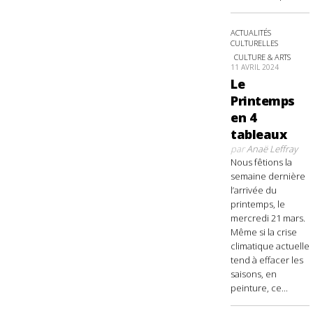
ACTUALITÉS
CULTURELLES
CULTURE & ARTS
11 AVRIL 2024
Le
Printemps
en 4
tableaux
par
Anaë Leffray
Nous fêtions la
semaine dernière
l’arrivée du
printemps, le
mercredi 21 mars.
Même si la crise
climatique actuelle
tend à effacer les
saisons, en
peinture, ce...