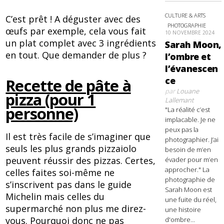
CULTURE & ARTS
C’est prêt ! A déguster avec des
PHOTOGRAPHIE
œufs par exemple, cela vous fait
10 NOVEMBRE 2024
un plat complet avec 3 ingrédients
Sarah Moon,
en tout. Que demander de plus ?
l’ombre et
l’évanescen
ce
Recette de pâte à
par
Louane
pizza (pour 1
Lallemant
personne)
"La réalité c’est
implacable. Je ne
peux pas la
Il est très facile de s’imaginer que
photographier. J’ai
seuls les plus grands pizzaiolo
besoin de m’en
peuvent réussir des pizzas. Certes,
évader pour m’en
approcher." La
celles faites soi-même ne
photographie de
s’inscrivent pas dans le guide
Sarah Moon est
Michelin mais celles du
une fuite du réel,
supermarché non plus me direz-
une histoire
vous. Pourquoi donc ne pas
d'ombre...