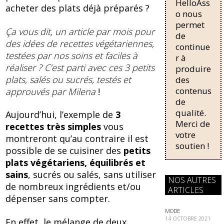
o
HelloAss
pour une
acheter des plats déjà préparés ?
régularisati
o nous
k
on,
permet
Ça vous dit, un article par mois pour
passant de
de
des idées de recettes végétariennes,
trois...
continue
testées par nos soins et faciles à
r à
réaliser ? C’est parti avec ces 3 petits
produire
plats, salés ou sucrés, testés et
des
contenus
approuvés par Milena
!
de
qualité.
Aujourd’hui, l’exemple de
3
Merci de
recettes très simples
vous
votre
montreront qu’au contraire il est
soutien !
possible de se cuisiner des
petits
plats végétariens, équilibrés et
sains
, sucrés ou salés, sans utiliser
NOS AUTRES
de nombreux ingrédients et/ou
ARTICLES
dépenser sans compter.
MODE
14 OCTOBRE 2021
En effet, le mélange de deux