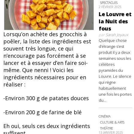
SPECTACLES
2 FÉVRIER 2025
Le Louvre et
la Nuit des
fous
Lorsqu’on achète des gnocchis à
par
Sarah Joyaux
poêler, la liste des ingrédients est
Quelque chose
d’étrange s’est
souvent très longue, ce qui
produit il y a deux
n’encourage pas forcément à se
semaines sous les
lancer et à essayer d’en faire soi-
célèbres
même. Que nenni ! Voici les
pyramides du
ingrédients nécessaires pour en
Louvre. Le silence
qui règne
réaliser :
habituellement
une fois les portes
-Environ 300 g de patates douces
du...
-Environ 200 g de farine de blé
CINÉMA
CULTURE & ARTS
Eh oui, seuls ces deux ingrédients
THÉÂTRE
suffisent.
13 JANVIER 2025