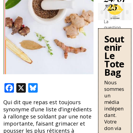
/25
La
question
des
Sout
travailleurs
enir
sans-
papiers en
Le
France se
Tote
durcit avec
Bag
une
nouvelle
circulaire
Nous
F
X
Bl
de Bruno
sommes
Retailleau
ac
u
un
qui
média
Qui dit que repas est toujours
e
e
pourrait
indépen
synonyme d’une liste d’ingrédients
allonger la
b
sk
dant.
à rallonge se soldant par une note
durée de
Votre
o
y
résidence
importante, faisant grimacer et
don via
nécessaire
pousser les plus réticents à