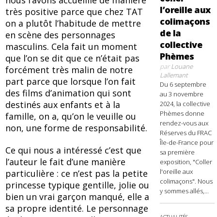
l’oreille aux
très positive parce que chez TAT
colimaçons
on a plutôt l’habitude de mettre
de la
en scène des personnages
collective
masculins. Cela fait un moment
Phèmes
que l’on se dit que ce n’était pas
par
Louane
forcément très malin de notre
Lallemant
part parce que lorsque l’on fait
Du 6 septembre
des films d’animation qui sont
au 3 novembre
destinés aux enfants et à la
2024, la collective
Phèmes donne
famille, on a, qu’on le veuille ou
rendez-vous aux
non, une forme de responsabilité.
Réserves du FRAC
Île-de-France pour
Ce qui nous a intéressé c’est que
sa première
l’auteur le fait d’une manière
exposition, "Coller
l'oreille aux
particulière : ce n’est pas la petite
colimaçons". Nous
princesse typique gentille, jolie ou
y sommes allés,...
bien un vrai garçon manqué, elle a
sa propre identité. Le personnage
ACTUALITÉS