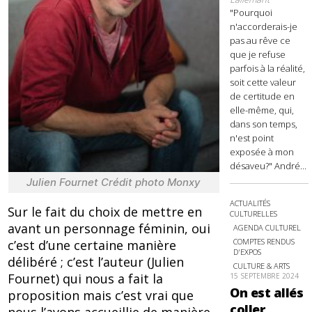
"Pourquoi
n'accorderais-je
pas au rêve ce
que je refuse
parfois à la réalité,
soit cette valeur
de certitude en
elle-même, qui,
dans son temps,
n'est point
exposée à mon
désaveu?" André...
Julien Fournet Crédit photo Monxy
ACTUALITÉS
Sur le fait du choix de mettre en
CULTURELLES
avant un personnage féminin, oui
AGENDA CULTUREL
COMPTES RENDUS
c’est d’une certaine manière
D'EXPOS
délibéré ; c’est l’auteur (Julien
CULTURE & ARTS
Fournet) qui nous a fait la
15 SEPTEMBRE 2024
On est allés
proposition mais c’est vrai que
coller
nous l’avons accueillie de manière