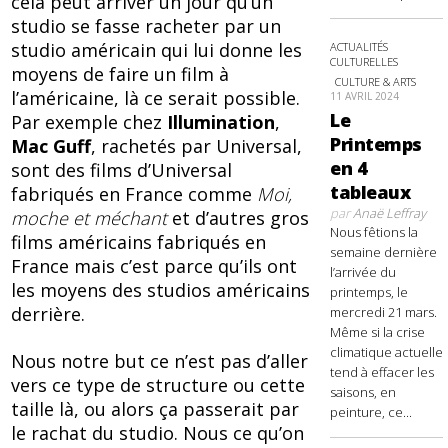
cela peut arriver un jour qu’un
studio se fasse racheter par un
studio américain qui lui donne les
ACTUALITÉS
CULTURELLES
moyens de faire un film à
CULTURE & ARTS
l’américaine, là ce serait possible.
11 AVRIL 2024
Le
Par exemple chez
Illumination
,
Printemps
Mac Guff
, rachetés par Universal,
en 4
sont des films d’Universal
tableaux
fabriqués en France comme
Moi,
par
Anaë Leffray
moche et méchant
et d’autres gros
Nous fêtions la
films américains fabriqués en
semaine dernière
France mais c’est parce qu’ils ont
l’arrivée du
les moyens des studios américains
printemps, le
derrière.
mercredi 21 mars.
Même si la crise
climatique actuelle
Nous notre but ce n’est pas d’aller
tend à effacer les
vers ce type de structure ou cette
saisons, en
taille là, ou alors ça passerait par
peinture, ce...
le rachat du studio. Nous ce qu’on