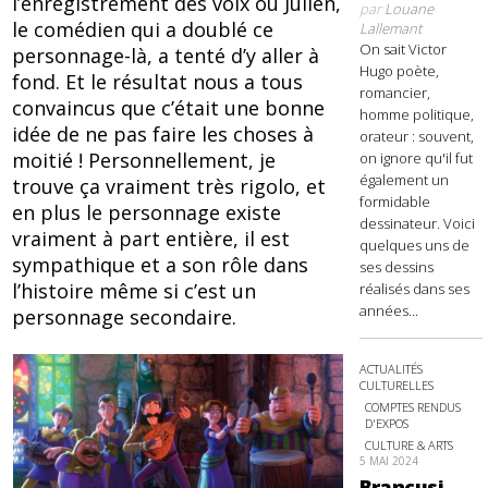
l’enregistrement des voix où Julien,
par
Louane
le comédien qui a doublé ce
Lallemant
On sait Victor
personnage-là, a tenté d’y aller à
Hugo poète,
fond. Et le résultat nous a tous
romancier,
convaincus que c’était une bonne
homme politique,
idée de ne pas faire les choses à
orateur : souvent,
moitié ! Personnellement, je
on ignore qu'il fut
également un
trouve ça vraiment très rigolo, et
formidable
en plus le personnage existe
dessinateur. Voici
vraiment à part entière, il est
quelques uns de
sympathique et a son rôle dans
ses dessins
l’histoire même si c’est un
réalisés dans ses
années...
personnage secondaire.
ACTUALITÉS
CULTURELLES
COMPTES RENDUS
D'EXPOS
CULTURE & ARTS
5 MAI 2024
Brancusi,