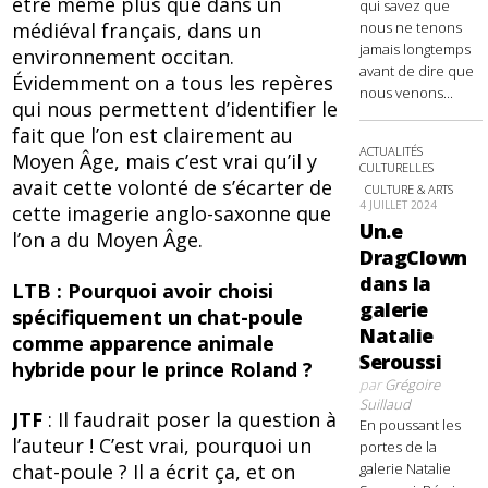
être même plus que dans un
qui savez que
nous ne tenons
médiéval français, dans un
jamais longtemps
environnement occitan.
avant de dire que
Évidemment on a tous les repères
nous venons...
qui nous permettent d’identifier le
fait que l’on est clairement au
ACTUALITÉS
Moyen Âge, mais c’est vrai qu’il y
CULTURELLES
avait cette volonté de s’écarter de
CULTURE & ARTS
4 JUILLET 2024
cette imagerie anglo-saxonne que
Un.e
l’on a du Moyen Âge.
DragClown
dans la
LTB : Pourquoi avoir choisi
galerie
spécifiquement un chat-poule
Natalie
comme apparence animale
Seroussi
hybride pour le prince Roland ?
par
Grégoire
Suillaud
JTF
: Il faudrait poser la question à
En poussant les
l’auteur ! C’est vrai, pourquoi un
portes de la
galerie Natalie
chat-poule ? Il a écrit ça, et on