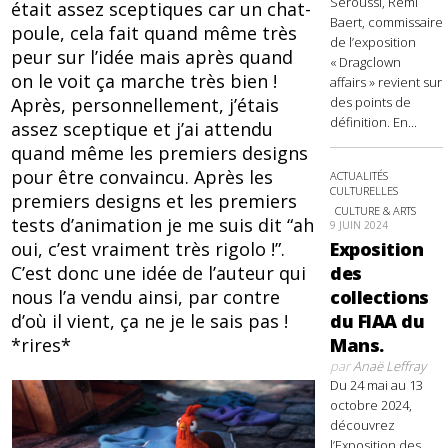
Seroussi, Rémi
était assez sceptiques car un chat-
Baert, commissaire
poule, cela fait quand même très
de l’exposition
peur sur l’idée mais après quand
« Dragclown
on le voit ça marche très bien !
affairs » revient sur
des points de
Après, personnellement, j’étais
définition. En...
assez sceptique et j’ai attendu
quand même les premiers designs
pour être convaincu. Après les
ACTUALITÉS
CULTURELLES
premiers designs et les premiers
CULTURE & ARTS
tests d’animation je me suis dit “ah
9 JUIN 2024
Exposition
oui, c’est vraiment très rigolo !”.
des
C’est donc une idée de l’auteur qui
collections
nous l’a vendu ainsi, par contre
du FIAA du
d’où il vient, ça ne je le sais pas !
Mans.
*rires*
par
Anaë Leffray
Du 24 mai au 13
octobre 2024,
découvrez
l’Exposition des