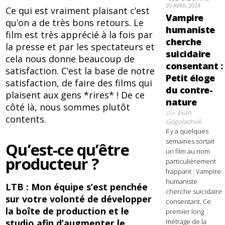
20 AVRIL 2024
Ce qui est vraiment plaisant c’est
Vampire
qu’on a de très bons retours. Le
humaniste
film est très apprécié à la fois par
cherche
la presse et par les spectateurs et
suicidaire
cela nous donne beaucoup de
consentant :
satisfaction. C’est la base de notre
Petit éloge
satisfaction, de faire des films qui
du contre-
plaisent aux gens *rires* ! De ce
nature
côté là, nous sommes plutôt
par
Evan
contents.
Gogolachvili
Il y a quelques
semaines sortait
Qu’est-ce qu’être
un film au nom
producteur ?
particulièrement
frappant : Vampire
humaniste
LTB : Mon équipe s’est penchée
cherche suicidaire
sur votre volonté de développer
consentant. Ce
la boîte de production et le
premier long
studio afin d’augmenter le
métrage de la