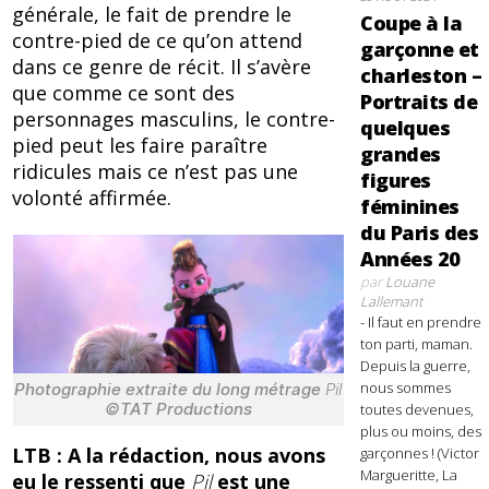
générale, le fait de prendre le
Coupe à la
contre-pied de ce qu’on attend
garçonne et
dans ce genre de récit. Il s’avère
charleston –
que comme ce sont des
Portraits de
personnages masculins, le contre-
quelques
pied peut les faire paraître
grandes
ridicules mais ce n’est pas une
figures
volonté affirmée.
féminines
du Paris des
Années 20
par
Louane
Lallemant
- Il faut en prendre
ton parti, maman.
Depuis la guerre,
nous sommes
Photographie extraite du long métrage
Pil
©TAT Productions
toutes devenues,
plus ou moins, des
LTB : A la rédaction, nous avons
garçonnes ! (Victor
Margueritte, La
eu le ressenti que
Pil
est une