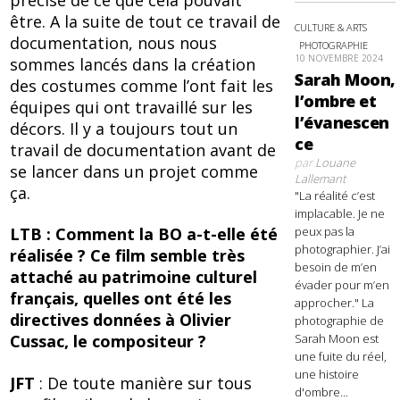
être. A la suite de tout ce travail de
CULTURE & ARTS
documentation, nous nous
PHOTOGRAPHIE
10 NOVEMBRE 2024
sommes lancés dans la création
Sarah Moon,
des costumes comme l’ont fait les
l’ombre et
équipes qui ont travaillé sur les
l’évanescen
décors. Il y a toujours tout un
ce
travail de documentation avant de
par
Louane
se lancer dans un projet comme
Lallemant
ça.
"La réalité c’est
implacable. Je ne
peux pas la
LTB : Comment la BO a-t-elle été
photographier. J’ai
réalisée ? Ce film semble très
besoin de m’en
attaché au patrimoine culturel
évader pour m’en
français, quelles ont été les
approcher." La
directives données à Olivier
photographie de
Sarah Moon est
Cussac, le compositeur ?
une fuite du réel,
une histoire
JFT
: De toute manière sur tous
d'ombre...