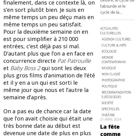
oeuvre, le cycle de
finalement, dans ce contexte là, on
l’absurde et le
s’en sort plutôt bien. Je suis en
cycle de la...
même temps un peu déçu mais en
même temps un peu satisfait.
ACTUALITÉS
Pour la deuxième semaine on en
CULTURELLES
est pour simplifier à 210 000
AGENDA CULTUREL
entrées, c’est déjà pas si mal.
CULTURE & ARTS
ECOLOGIE
D’autant plus que l’on a en face en
MONDE
concurrence directe
Pat Patrouille
CONTEMPORAIN
et
Baby Boss 2
qui sont les deux
MUSIQUE
plus gros films d’animation de l’été
NON CLASSÉ
PHOTOGRAPHIE
et il y en a un qui est sorti le
POLITIQUE
même jour que nous et l’autre la
RECOMMANDATION
semaine d’après.
S (ÉCOLOGIE)
SOCIÉTÉ
SPECTACLES
On a pas eu de chance car la date
THÉÂTRE
que l’on avait choisie qui était une
21 AVRIL 2024
très bonne date au début est
La fête
devenue une date de plus en plus
comme