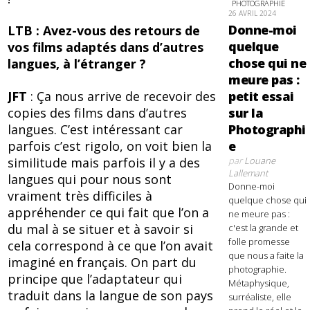
PHOTOGRAPHIE
26 AVRIL 2024
Donne-moi
LTB : Avez-vous des retours de
quelque
vos films adaptés dans d’autres
chose qui ne
langues, à l’étranger ?
meure pas :
JFT
: Ça nous arrive de recevoir des
petit essai
copies des films dans d’autres
sur la
langues. C’est intéressant car
Photographi
parfois c’est rigolo, on voit bien la
e
similitude mais parfois il y a des
par
Louane
Lallemant
langues qui pour nous sont
Donne-moi
vraiment très difficiles à
quelque chose qui
appréhender ce qui fait que l’on a
ne meure pas :
du mal à se situer et à savoir si
c'est la grande et
folle promesse
cela correspond à ce que l’on avait
que nous a faite la
imaginé en français. On part du
photographie.
principe que l’adaptateur qui
Métaphysique,
traduit dans la langue de son pays
surréaliste, elle