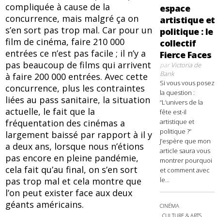
compliquée à cause de la
espace
concurrence, mais malgré ça on
artistique et
s’en sort pas trop mal. Car pour un
politique : le
film de cinéma, faire 210 000
collectif
entrées ce n’est pas facile ; il n’y a
Fierce Faces
pas beaucoup de films qui arrivent
par
Victoria de
Bank
à faire 200 000 entrées. Avec cette
Si vous vous posez
concurrence, plus les contraintes
la question :
liées au pass sanitaire, la situation
“L’univers de la
actuelle, le fait que la
fête est-il
artistique et
fréquentation des cinémas a
politique ?”
largement baissé par rapport à il y
J’espère que mon
a deux ans, lorsque nous n’étions
article saura vous
pas encore en pleine pandémie,
montrer pourquoi
cela fait qu’au final, on s’en sort
et comment avec
le...
pas trop mal et cela montre que
l’on peut exister face aux deux
géants américains.
CINÉMA
CULTURE & ARTS