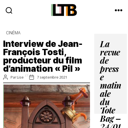
Le
Tote
Catégories
CINÉMA
Bag
-
Interview de Jean-
La
Média
François Tosti,
revue
d'information
producteur du film
quotidienne
de
d’animation « Pil »
press
e
Auteur
Date
Par
Lise
7 septembre 2021
de
de
matin
l’article
l’article
ale
du
Tote
Bag –
24/01