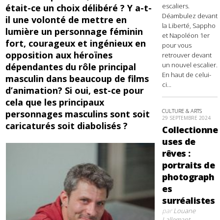
escaliers.
était-ce un choix délibéré ? Y a-t-
Déambulez devant
il une volonté de mettre en
la Liberté, Sappho
lumière un personnage féminin
et Napoléon 1er
fort, courageux et ingénieux en
pour vous
opposition aux héroïnes
retrouver devant
un nouvel escalier.
dépendantes du rôle principal
En haut de celui-
masculin dans beaucoup de films
ci...
d’animation? Si oui, est-ce pour
cela que les principaux
CULTURE & ARTS
personnages masculins sont soit
29 SEPTEMBRE 2024
caricaturés soit diabolisés ?
Collectionne
uses de
rêves :
portraits de
photograph
es
surréalistes
par
Louane
Lallemant