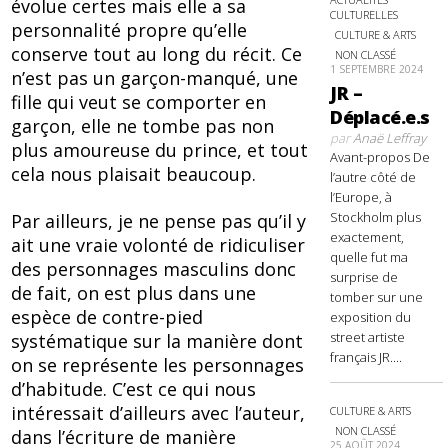
évolue certes mais elle a sa
CULTURELLES
personnalité propre qu’elle
CULTURE & ARTS
conserve tout au long du récit. Ce
NON CLASSÉ
1 SEPTEMBRE 2024
n’est pas un garçon-manqué, une
JR –
fille qui veut se comporter en
Déplacé.e.s
garçon, elle ne tombe pas non
par
Anaë Leffray
plus amoureuse du prince, et tout
Avant-propos De
cela nous plaisait beaucoup.
l’autre côté de
l’Europe, à
Stockholm plus
Par ailleurs, je ne pense pas qu’il y
exactement,
ait une vraie volonté de ridiculiser
quelle fut ma
des personnages masculins donc
surprise de
de fait, on est plus dans une
tomber sur une
espèce de contre-pied
exposition du
street artiste
systématique sur la manière dont
français JR....
on se représente les personnages
d’habitude. C’est ce qui nous
intéressait d’ailleurs avec l’auteur,
CULTURE & ARTS
NON CLASSÉ
dans l’écriture de manière
25 AOÛT 2024