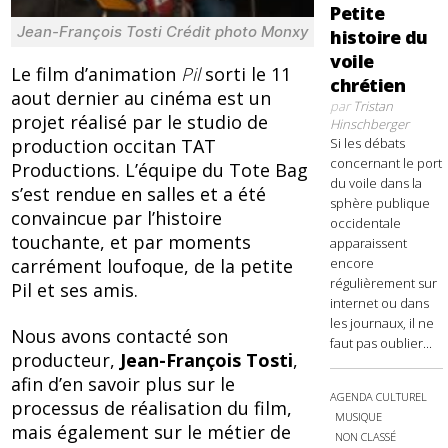
Petite
Jean-François Tosti Crédit photo Monxy
histoire du
voile
Le film d’animation
Pil
sorti le 11
chrétien
aout dernier au cinéma est un
par
Tristan
projet réalisé par le studio de
Hinschberger
production occitan TAT
Si les débats
concernant le port
Productions. L’équipe du Tote Bag
du voile dans la
s’est rendue en salles et a été
sphère publique
convaincue par l’histoire
occidentale
touchante, et par moments
apparaissent
carrément loufoque, de la petite
encore
régulièrement sur
Pil et ses amis.
internet ou dans
les journaux, il ne
Nous avons contacté son
faut pas oublier...
producteur,
Jean-François Tosti
,
afin d’en savoir plus sur le
AGENDA CULTUREL
processus de réalisation du film,
MUSIQUE
mais également sur le métier de
NON CLASSÉ