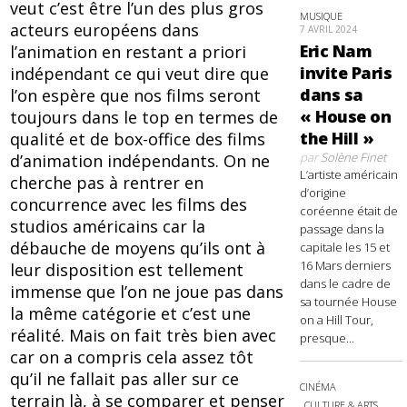
veut c’est être l’un des plus gros
MUSIQUE
acteurs européens dans
7 AVRIL 2024
Eric Nam
l’animation en restant a priori
invite Paris
indépendant ce qui veut dire que
dans sa
l’on espère que nos films seront
« House on
toujours dans le top en termes de
the Hill »
qualité et de box-office des films
par
Solène Finet
d’animation indépendants. On ne
L’artiste américain
cherche pas à rentrer en
d’origine
concurrence avec les films des
coréenne était de
studios américains car la
passage dans la
débauche de moyens qu’ils ont à
capitale les 15 et
16 Mars derniers
leur disposition est tellement
dans le cadre de
immense que l’on ne joue pas dans
sa tournée House
la même catégorie et c’est une
on a Hill Tour,
réalité. Mais on fait très bien avec
presque...
car on a compris cela assez tôt
qu’il ne fallait pas aller sur ce
CINÉMA
terrain là, à se comparer et penser
CULTURE & ARTS