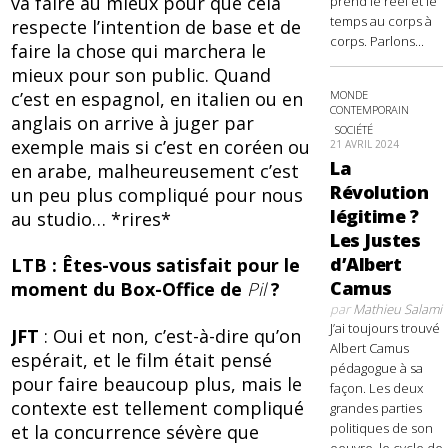
va faire au mieux pour que cela
prend le réel et le
temps au corps à
respecte l’intention de base et de
corps. Parlons...
faire la chose qui marchera le
mieux pour son public. Quand
c’est en espagnol, en italien ou en
MONDE
CONTEMPORAIN
anglais on arrive à juger par
SOCIÉTÉ
exemple mais si c’est en coréen ou
21 AVRIL 2024
La
en arabe, malheureusement c’est
Révolution
un peu plus compliqué pour nous
légitime ?
au studio… *rires*
Les Justes
d’Albert
LTB : Êtes-vous satisfait pour le
Camus
moment du Box-Office de
Pil
?
par
Mathieu Salami
J’ai toujours trouvé
JFT
: Oui et non, c’est-à-dire qu’on
Albert Camus
espérait, et le film était pensé
pédagogue à sa
pour faire beaucoup plus, mais le
façon. Les deux
contexte est tellement compliqué
grandes parties
politiques de son
et la concurrence sévère que