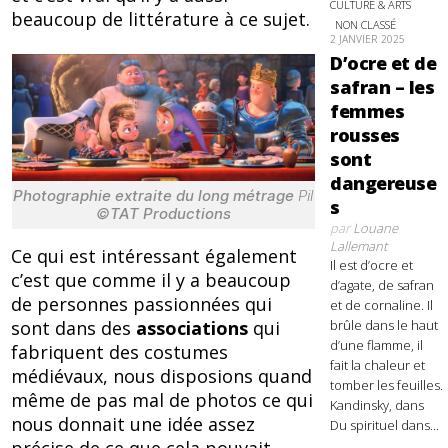
CULTURE & ARTS
beaucoup de littérature à ce sujet.
NON CLASSÉ
2 JANVIER 2025
D’ocre et de
safran – les
femmes
rousses
sont
dangereuse
Photographie extraite du long métrage
Pil
s
©TAT Productions
par
Louane
Lallemant
Ce qui est intéressant également
Il est d’ocre et
c’est que comme il y a beaucoup
d’agate, de safran
de personnes passionnées qui
et de cornaline. Il
sont dans des
associations
qui
brûle dans le haut
d’une flamme, il
fabriquent des costumes
fait la chaleur et
médiévaux, nous disposions quand
tomber les feuilles.
même de pas mal de photos ce qui
Kandinsky, dans
nous donnait une idée assez
Du spirituel dans...
précise de ce que cela pouvait