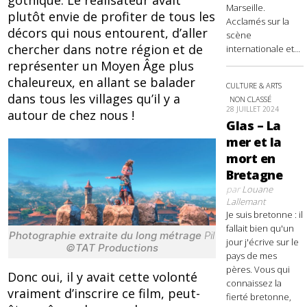
Marseille.
plutôt envie de profiter de tous les
Acclamés sur la
décors qui nous entourent, d’aller
scène
chercher dans notre région et de
internationale et...
représenter un Moyen Âge plus
chaleureux, en allant se balader
CULTURE & ARTS
dans tous les villages qu’il y a
NON CLASSÉ
28 JUILLET 2024
autour de chez nous !
Glas – La
mer et la
mort en
Bretagne
par
Louane
Lallemant
Je suis bretonne : il
fallait bien qu'un
Photographie extraite du long métrage
Pil
jour j'écrive sur le
©TAT Productions
pays de mes
pères. Vous qui
Donc oui, il y avait cette volonté
connaissez la
vraiment d’inscrire ce film, peut-
fierté bretonne,