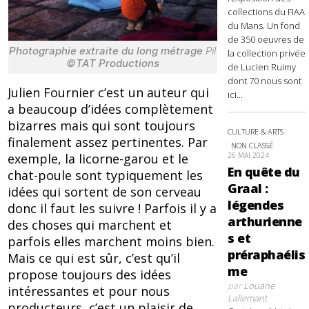
collections du FIAA
du Mans. Un fond
de 350 oeuvres de
Photographie extraite du long métrage
Pil
la collection privée
©TAT Productions
de Lucien Ruimy
dont 70 nous sont
Julien Fournier c’est un auteur qui
ici...
a beaucoup d’idées complètement
bizarres mais qui sont toujours
CULTURE & ARTS
finalement assez pertinentes. Par
NON CLASSÉ
exemple, la licorne-garou et le
26 MAI 2024
En quête du
chat-poule sont typiquement les
Graal :
idées qui sortent de son cerveau
légendes
donc il faut les suivre ! Parfois il y a
arthurienne
des choses qui marchent et
s et
parfois elles marchent moins bien.
préraphaélis
Mais ce qui est sûr, c’est qu’il
me
propose toujours des idées
par
Louane
intéressantes et pour nous
Lallemant
producteurs, c’est un plaisir de