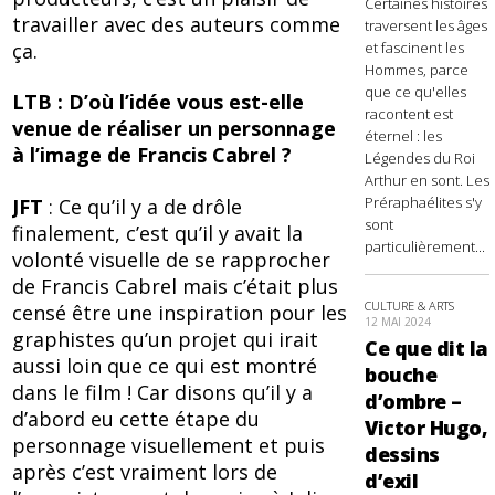
Certaines histoires
travailler avec des auteurs comme
traversent les âges
ça.
et fascinent les
Hommes, parce
que ce qu'elles
LTB : D’où l’idée vous est-elle
racontent est
venue de réaliser un personnage
éternel : les
à l’image de Francis Cabrel ?
Légendes du Roi
Arthur en sont. Les
Préraphaélites s'y
JFT
: Ce qu’il y a de drôle
sont
finalement, c’est qu’il y avait la
particulièrement...
volonté visuelle de se rapprocher
de Francis Cabrel mais c’était plus
CULTURE & ARTS
censé être une inspiration pour les
12 MAI 2024
graphistes qu’un projet qui irait
Ce que dit la
aussi loin que ce qui est montré
bouche
dans le film ! Car disons qu’il y a
d’ombre –
d’abord eu cette étape du
Victor Hugo,
personnage visuellement et puis
dessins
après c’est vraiment lors de
d’exil