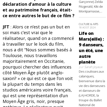
Garçonne) Zelda
déclaration d’amour à la culture
Fitzgerald, Kiki de
et au patrimoine français, était-
Montparnasse,...
ce entre autres le but de ce film ?
CULTURE & ARTS
JFT
: Alors ce n’est pas un but en
18 AOÛT 2024
soi mais c’est vrai que le
Life on
réalisateur, quand on a commencé
Mars(eille) :
à travailler sur le look du film,
9 danseurs,
nous a dit “Nous sommes basés à
un été, une
Toulouse, nous travaillons
autre
majoritairement en Occitanie,
planète
pourquoi chercher des influences
par
Sarah Joyaux
Des coulisses aux
côté Moyen Âge plutôt anglo-
calanques,
saxon? » ce qui est ce que l’on voit
bienvenue dans la
la plupart du temps dans les
vie des danseuses
studios américains voire français,
et danseurs de
qui est une représentation d’un
(LA) HORDE, la
troupe du Ballet
Moyen Âge gris, noir, presque
National de
gothique. Le réalisateur avait