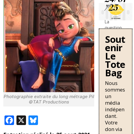
/25
La
question
des
Sout
travailleurs
enir
sans-
papiers en
Le
France se
Tote
durcit avec
Bag
une
nouvelle
circulaire
Nous
de Bruno
sommes
Retailleau
un
Photographie extraite du long métrage Pil
qui
©TAT Productions
média
pourrait
indépen
allonger la
dant.
F
X
Bl
durée de
Votre
résidence
ac
u
don via
nécessaire