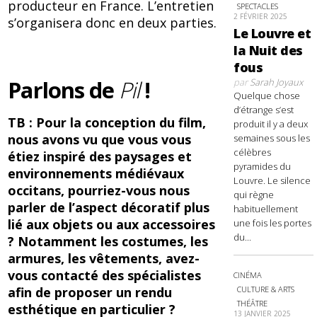
producteur en France. L’entretien
SPECTACLES
2 FÉVRIER 2025
s’organisera donc en deux parties.
Le Louvre et
la Nuit des
fous
Parlons de
Pil
!
par
Sarah Joyaux
Quelque chose
d’étrange s’est
TB : Pour la conception du film,
produit il y a deux
nous avons vu que vous vous
semaines sous les
célèbres
étiez inspiré des paysages et
pyramides du
environnements médiévaux
Louvre. Le silence
occitans, pourriez-vous nous
qui règne
parler de l’aspect décoratif plus
habituellement
lié aux objets ou aux accessoires
une fois les portes
du...
? Notamment les costumes, les
armures, les vêtements, avez-
vous contacté des spécialistes
CINÉMA
afin de proposer un rendu
CULTURE & ARTS
THÉÂTRE
esthétique en particulier ?
13 JANVIER 2025