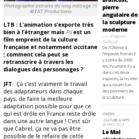
Photographie extraite du long métrage
Pil
pierre
©TAT Productions
angulaire de
la sculpture
LTB : L’animation s’exporte très
moderne
bien à l’étranger mais
Pil
est un
par
Grégoire
film empreint de la culture
Suillaud
française et notamment occitane
De l’Olténie à
; comment cela peut se
l’impasse Ronsin il
y a près de 2000
retranscrire à travers les
km. Pourtant, il y a
dialogues des personnages ?
dans ces deux
espaces, la recette
JFT
: Ça c’est vraiment le travail
qui a nourri l’un
des adaptateurs dans chaque
des pionniers de
la sculpture...
pays, de faire la meilleure
adaptation possible pour que ce
qui est drôle en France reste drôle
CINÉMA
dans une autre langue ! C’est sûr
CULTURE & ARTS
28 AVRIL 2024
que Cabrel, ça ne va pas être
Le Mal
possible de le refaire de cette