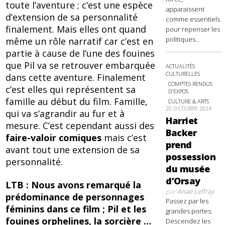
toute l’aventure ; c’est une espèce
apparaissent
d’extension de sa personnalité
comme essentiels
finalement. Mais elles ont quand
pour repenser les
politiques...
même un rôle narratif car c’est en
partie à cause de l’une des fouines
que Pil va se retrouver embarquée
ACTUALITÉS
CULTURELLES
dans cette aventure. Finalement
COMPTES RENDUS
c’est elles qui représentent sa
D'EXPOS
famille au début du film. Famille,
CULTURE & ARTS
20 OCTOBRE 2024
qui va s’agrandir au fur et à
Harriet
mesure. C’est cependant aussi des
Backer
faire-valoir comiques
mais c’est
prend
avant tout une extension de sa
possession
personnalité.
du musée
d’Orsay
LTB : Nous avons remarqué la
par
Anaë Leffray
prédominance de personnages
Passez par les
féminins dans ce film ; Pil et les
grandes portes.
fouines orphelines, la sorcière …
Descendez les