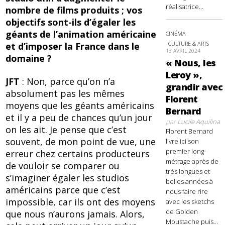
réalisatrice...
nombre de films produits ; vos
objectifs sont-ils d’égaler les
géants de l’animation américaine
CINÉMA
CULTURE & ARTS
et d’imposer la France dans le
13 AVRIL 2024
domaine ?
« Nous, les
Leroy »,
JFT
: Non, parce qu’on n’a
grandir avec
absolument pas les mêmes
Florent
moyens que les géants américains
Bernard
et il y a peu de chances qu’un jour
par
Lucile Aquilina
on les ait. Je pense que c’est
Florent Bernard
souvent, de mon point de vue, une
livre ici son
premier long-
erreur chez certains producteurs
métrage après de
de vouloir se comparer ou
très longues et
s’imaginer égaler les studios
belles années à
américains parce que c’est
nous faire rire
impossible, car ils ont des moyens
avec les sketchs
de Golden
que nous n’aurons jamais. Alors,
Moustache puis...