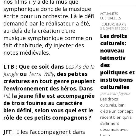
nos films il y a de la musique
symphonique donc de la musique
ACTUALITÉS
écrite pour un orchestre. Là le défi
CULTURELLES
demandé par le réalisateur a été,
CULTURE & ARTS
3 NOVEMBRE 2024
au-delà de la création d’une
Les droits
musique symphonique comme on
culturels:
fait d’habitude, d’y injecter des
nouveau
notes médiévales.
leitmotiv
des
LTB : Que ce soit dans
Les As de la
politiques et
Jungle
ou
Terra Willy
, des petites
institutions
créatures en tout genre peuplent
culturelles
l’environnement des héros. Dans
par
Sarah Joyaux
Pil
, la jeune fille est accompagnée
Les droits
de trois fouines au caractère
culturels, loin
bien défini, selon vous quel est le
d’être un concept
rôle de ces petits compagnons ?
récent bien qu’ils
s’affirment
désormais avec
JFT
: Elles l’accompagnent dans
force,