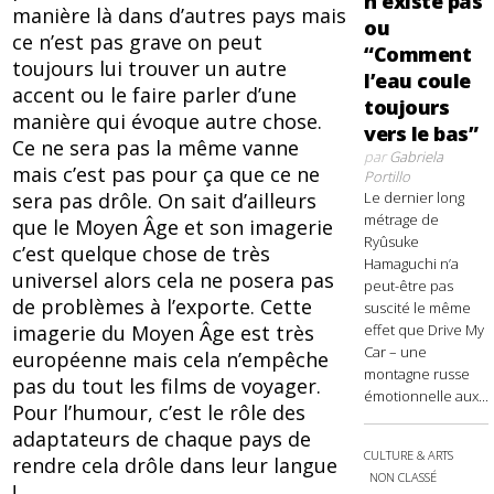
n’existe pas
manière là dans d’autres pays mais
ou
ce n’est pas grave on peut
“Comment
toujours lui trouver un autre
l’eau coule
accent ou le faire parler d’une
toujours
manière qui évoque autre chose.
vers le bas”
Ce ne sera pas la même vanne
par
Gabriela
mais c’est pas pour ça que ce ne
Portillo
sera pas drôle. On sait d’ailleurs
Le dernier long
métrage de
que le Moyen Âge et son imagerie
Ryûsuke
c’est quelque chose de très
Hamaguchi n’a
universel alors cela ne posera pas
peut-être pas
de problèmes à l’exporte. Cette
suscité le même
imagerie du Moyen Âge est très
effet que Drive My
Car – une
européenne mais cela n’empêche
montagne russe
pas du tout les films de voyager.
émotionnelle aux...
Pour l’humour, c’est le rôle des
adaptateurs de chaque pays de
CULTURE & ARTS
rendre cela drôle dans leur langue
NON CLASSÉ
!