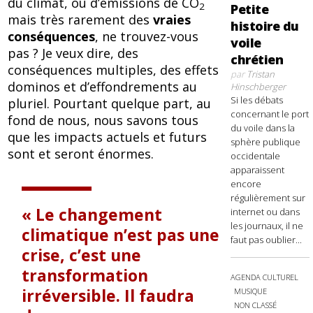
du climat, ou d’émissions de CO
2
Petite
mais très rarement des
vraies
histoire du
conséquences
, ne trouvez-vous
voile
pas ? Je veux dire, des
chrétien
conséquences multiples, des effets
par
Tristan
dominos et d’effondrements au
Hinschberger
Si les débats
pluriel. Pourtant quelque part, au
concernant le port
fond de nous, nous savons tous
du voile dans la
que les impacts actuels et futurs
sphère publique
sont et seront énormes.
occidentale
apparaissent
encore
régulièrement sur
Le changement
internet ou dans
les journaux, il ne
climatique n’est pas une
faut pas oublier...
crise, c’est une
transformation
AGENDA CULTUREL
irréversible. Il faudra
MUSIQUE
NON CLASSÉ