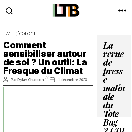
Le
Tote
Catégories
AGIR (ÉCOLOGIE)
Bag
-
Comment
La
Média
sensibiliser autour
revue
d'information
de soi ? Un outil: La
quotidienne
de
Fresque du Climat
press
e
Auteur
Date
Par
Dylan Chiasson
1 décembre 2020
de
de
matin
l’article
l’article
ale
du
Tote
Bag –
24/01