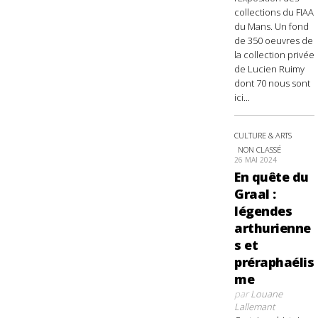
collections du FIAA
du Mans. Un fond
de 350 oeuvres de
la collection privée
de Lucien Ruimy
dont 70 nous sont
ici...
CULTURE & ARTS
NON CLASSÉ
26 MAI 2024
En quête du
Graal :
légendes
arthurienne
s et
préraphaélis
me
par
Louane
Lallemant