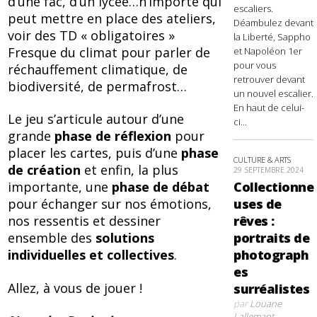
d’une fac, d’un lycée…n’importe qui
escaliers.
peut mettre en place des ateliers,
Déambulez devant
voir des TD « obligatoires »
la Liberté, Sappho
Fresque du climat pour parler de
et Napoléon 1er
pour vous
réchauffement climatique, de
retrouver devant
biodiversité, de permafrost…
un nouvel escalier.
En haut de celui-
Le jeu s’articule autour d’une
ci...
grande
phase de réflexion
pour
placer les cartes, puis d’une
phase
CULTURE & ARTS
de création
et enfin, la plus
29 SEPTEMBRE 2024
importante, une
phase de débat
Collectionne
pour échanger sur nos émotions,
uses de
nos ressentis et dessiner
rêves :
ensemble des
solutions
portraits de
individuelles et collectives
.
photograph
es
Allez, à vous de jouer !
surréalistes
par
Louane
Lallemant