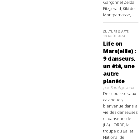
Garçonne) Zelda
Fitzgerald, Kiki de
Montparnasse,...
CULTURE & ARTS
18 AOÛT 2024
Life on
Mars(eille) :
9 danseurs,
un été, une
autre
planète
par
Sarah Joyaux
Des coulisses aux
calanques,
bienvenue dans la
vie des danseuses
et danseurs de
(LA) HORDE, la
troupe du Ballet
National de