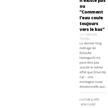
n’existe pas
ou
“Comment
l’eau coule
toujours
vers le bas”
par
Gabriela
Portillo
Le dernier long
métrage de
Ryûsuke
Hamaguchi n’a
peut-être pas
suscité le même
effet que Drive My
Car – une
montagne russe
émotionnelle aux...
CULTURE & ARTS
NON CLASSÉ