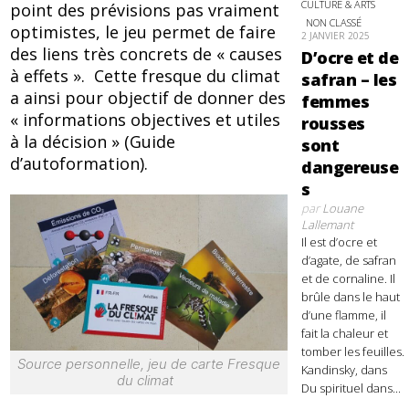
CULTURE & ARTS
point des prévisions pas vraiment
NON CLASSÉ
optimistes, le jeu permet de faire
2 JANVIER 2025
des liens très concrets de « causes
D’ocre et de
à effets ». Cette fresque du climat
safran – les
a ainsi pour objectif de donner des
femmes
« informations objectives et utiles
rousses
à la décision » (Guide
sont
d’autoformation).
dangereuse
s
par
Louane
Lallemant
Il est d’ocre et
d’agate, de safran
et de cornaline. Il
brûle dans le haut
d’une flamme, il
fait la chaleur et
tomber les feuilles.
Source personnelle, jeu de carte Fresque
Kandinsky, dans
du climat
Du spirituel dans...