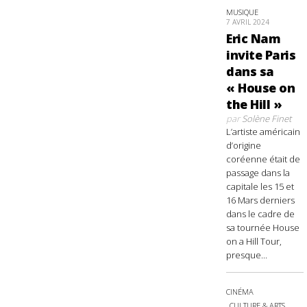
MUSIQUE
7 AVRIL 2024
Eric Nam
invite Paris
dans sa
« House on
the Hill »
par
Solène Finet
L’artiste américain
d’origine
coréenne était de
passage dans la
capitale les 15 et
16 Mars derniers
dans le cadre de
sa tournée House
on a Hill Tour,
presque...
CINÉMA
CULTURE & ARTS