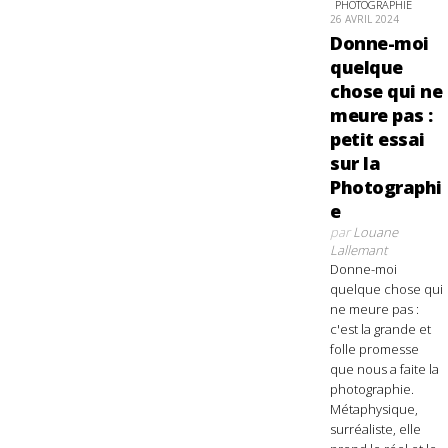
PHOTOGRAPHIE
26 AVRIL 2024
Donne-moi
quelque
chose qui ne
meure pas :
petit essai
sur la
Photographi
e
par
Louane
Lallemant
Donne-moi
quelque chose qui
ne meure pas :
c'est la grande et
folle promesse
que nous a faite la
photographie.
Métaphysique,
surréaliste, elle