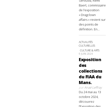
Seroussi, Rémi
Baert, commissaire
de l’exposition
« Dragclown
affairs » revient sur
des points de
définition. En...
ACTUALITÉS
CULTURELLES
CULTURE & ARTS
9 JUIN 2024
Exposition
des
collections
du FIAA du
Mans.
par
Anaë Leffray
Du 24 mai au 13
octobre 2024,
découvrez
l’Exposition des