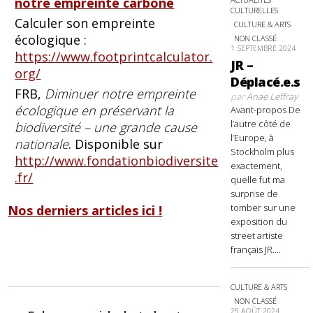
notre empreinte carbone
CULTURELLES
Calculer son empreinte
CULTURE & ARTS
écologique :
NON CLASSÉ
1 SEPTEMBRE 2024
https://www.footprintcalculator.
JR –
org/
Déplacé.e.s
FRB,
Diminuer notre empreinte
par
Anaë Leffray
écologique en préservant la
Avant-propos De
l’autre côté de
biodiversité – une grande cause
l’Europe, à
nationale
. Disponible sur
Stockholm plus
http://www.fondationbiodiversite
exactement,
.fr/
quelle fut ma
surprise de
tomber sur une
Nos derniers articles ici !
exposition du
street artiste
français JR....
CULTURE & ARTS
NON CLASSÉ
25 AOÛT 2024