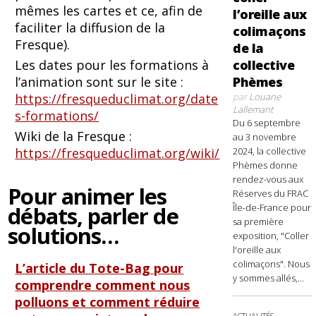
mêmes les cartes et ce, afin de
l’oreille aux
faciliter la diffusion de la
colimaçons
Fresque).
de la
Les dates pour les formations à
collective
l’animation sont sur le site :
Phèmes
https://fresqueduclimat.org/date
par
Louane
Lallemant
s-formations/
Du 6 septembre
Wiki de la Fresque :
au 3 novembre
https://fresqueduclimat.org/wiki/
2024, la collective
Phèmes donne
rendez-vous aux
Pour animer les
Réserves du FRAC
débats, parler de
Île-de-France pour
sa première
solutions…
exposition, "Coller
l'oreille aux
colimaçons". Nous
L’article du Tote-Bag pour
y sommes allés,...
comprendre comment nous
polluons et comment réduire
ACTUALITÉS