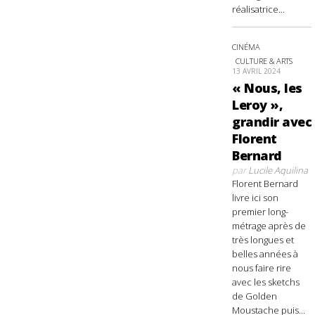
réalisatrice...
CINÉMA
CULTURE & ARTS
13 AVRIL 2024
« Nous, les
Leroy »,
grandir avec
Florent
Bernard
par
Lucile Aquilina
Florent Bernard
livre ici son
premier long-
métrage après de
très longues et
belles années à
nous faire rire
avec les sketchs
de Golden
Moustache puis...