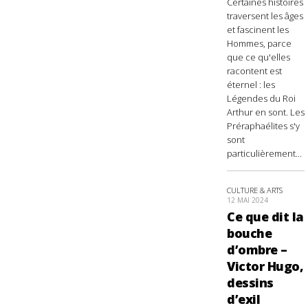
Certaines histoires
traversent les âges
et fascinent les
Hommes, parce
que ce qu'elles
racontent est
éternel : les
Légendes du Roi
Arthur en sont. Les
Préraphaélites s'y
sont
particulièrement...
CULTURE & ARTS
12 MAI 2024
Ce que dit la
bouche
d’ombre –
Victor Hugo,
dessins
d’exil