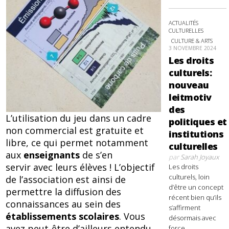
ACTUALITÉS
CULTURELLES
CULTURE & ARTS
3 NOVEMBRE 2024
Les droits
culturels:
nouveau
leitmotiv
des
L’utilisation du jeu dans un cadre
politiques et
non commercial est gratuite et
institutions
libre, ce qui permet notamment
culturelles
aux
enseignants
de s’en
par
Sarah Joyaux
servir avec leurs élèves ! L’objectif
Les droits
culturels, loin
de l’association est ainsi de
d’être un concept
permettre la diffusion des
récent bien qu’ils
connaissances au sein des
s’affirment
établissements scolaires
. Vous
désormais avec
avez peut-être d’ailleurs entendu
force,