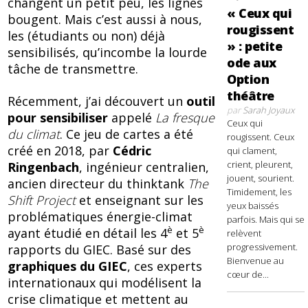
changent un petit peu, les lignes
« Ceux qui
bougent. Mais c’est aussi à nous,
rougissent
les (étudiants ou non) déjà
» : petite
sensibilisés, qu’incombe la lourde
ode aux
tâche de transmettre.
Option
théâtre
Récemment, j’ai découvert un
outil
par
Sarah Joyaux
pour sensibiliser
appelé
La fresque
Ceux qui
du climat
. Ce jeu de cartes a été
rougissent. Ceux
créé en 2018, par
Cédric
qui clament,
crient, pleurent,
Ringenbach
, ingénieur centralien,
jouent, sourient.
ancien directeur du thinktank
The
Timidement, les
Shift Project
et enseignant sur les
yeux baissés
problématiques énergie-climat
parfois. Mais qui se
è
è
ayant étudié en détail les 4
et 5
relèvent
progressivement.
rapports du GIEC. Basé sur des
Bienvenue au
graphiques du GIEC
, ces experts
cœur de...
internationaux qui modélisent la
crise climatique et mettent au