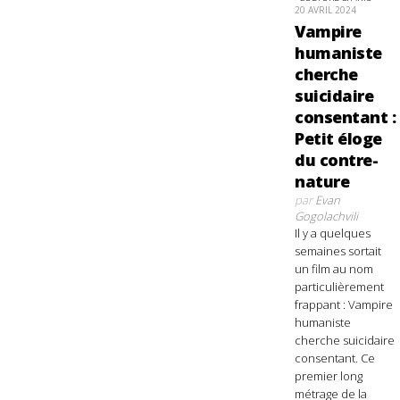
20 AVRIL 2024
Vampire
humaniste
cherche
suicidaire
consentant :
Petit éloge
du contre-
nature
par
Evan
Gogolachvili
Il y a quelques
semaines sortait
un film au nom
particulièrement
frappant : Vampire
humaniste
cherche suicidaire
consentant. Ce
premier long
métrage de la