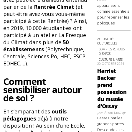
apparaissent
parler de la
Rentrée Climat
(et
comme essentiels
peut-être avez-vous vous-même
pour repenser les
participé à cette Rentrée) ? Ainsi,
politiques...
en 2019, 10.000 étudiant·es ont
participé à un atelier La Fresque
ACTUALITÉS
du Climat dans plus de
50
CULTURELLES
établissements
(Polytechnique,
COMPTES RENDUS
D'EXPOS
Centrale, Sciences Po, HEC, ESCP,
CULTURE & ARTS
EDHEC….).
20 OCTOBRE 2024
Harriet
Backer
Comment
prend
sensibiliser autour
possession
de soi ?
du musée
d’Orsay
En s’emparant des
outils
par
Anaë Leffray
pédagogues
déjà à notre
Passez par les
grandes portes.
disposition ! Au sein d’une Ecole,
Descendez les