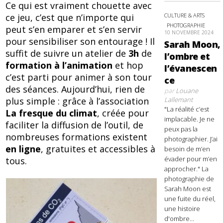
Ce qui est vraiment chouette avec
ce jeu, c’est que n’importe qui
CULTURE & ARTS
PHOTOGRAPHIE
peut s’en emparer et s’en servir
10 NOVEMBRE 2024
pour sensibiliser son entourage ! Il
Sarah Moon,
suffit de suivre un atelier de
3h
de
l’ombre et
formation à l’animation
et hop
l’évanescen
c’est parti pour animer à son tour
ce
des séances. Aujourd’hui, rien de
par
Louane
plus simple : grâce à l’association
Lallemant
"La réalité c’est
La fresque du climat
, créée pour
implacable. Je ne
faciliter la diffusion de l’outil, de
peux pas la
nombreuses formations existent
photographier. J’ai
en ligne
, gratuites et accessibles à
besoin de m’en
évader pour m’en
tous.
approcher." La
photographie de
Sarah Moon est
une fuite du réel,
une histoire
d'ombre...