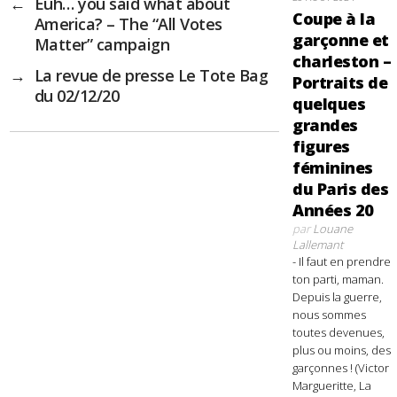
←
Euh… you said what about
Coupe à la
America? – The “All Votes
garçonne et
Matter” campaign
charleston –
→
La revue de presse Le Tote Bag
Portraits de
du 02/12/20
quelques
grandes
figures
féminines
du Paris des
Années 20
par
Louane
Lallemant
- Il faut en prendre
ton parti, maman.
Depuis la guerre,
nous sommes
toutes devenues,
plus ou moins, des
garçonnes ! (Victor
Margueritte, La