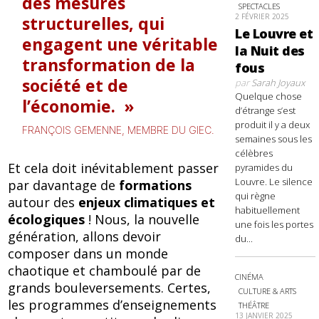
des mesures
SPECTACLES
2 FÉVRIER 2025
structurelles, qui
Le Louvre et
engagent une véritable
la Nuit des
transformation de la
fous
société et de
par
Sarah Joyaux
Quelque chose
l’économie.
d’étrange s’est
produit il y a deux
FRANÇOIS GEMENNE, MEMBRE DU GIEC.
semaines sous les
célèbres
Et cela doit inévitablement passer
pyramides du
Louvre. Le silence
par davantage de
formations
qui règne
autour des
enjeux climatiques et
habituellement
écologiques
! Nous, la nouvelle
une fois les portes
génération, allons devoir
du...
composer dans un monde
chaotique et chamboulé par de
CINÉMA
grands bouleversements. Certes,
CULTURE & ARTS
les programmes d’enseignements
THÉÂTRE
13 JANVIER 2025