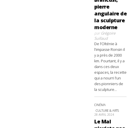
pierre
angulaire de
la sculpture
moderne
par
Grégoire
Suillaud
De l’Olténie à
l’impasse Ronsin il
y a près de 2000
km. Pourtant, il y a
dans ces deux
espaces, la recette
qui a nourri l’un
des pionniers de
la sculpture...
CINÉMA
CULTURE & ARTS
28 AVRIL 2024
Le Mal