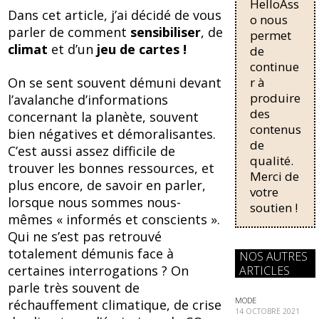
b
sk
HelloAss
pour une
Dans cet article, j’ai décidé de vous
o
y
régularisati
o nous
parler de comment
sensibiliser
, de
on,
permet
o
passant de
climat
et d’un
jeu de cartes !
de
trois...
k
continue
On se sent souvent démuni devant
r à
produire
l’avalanche d’informations
des
concernant la planète, souvent
contenus
bien négatives et démoralisantes.
de
C’est aussi assez difficile de
qualité.
trouver les bonnes ressources, et
Merci de
plus encore, de savoir en parler,
votre
lorsque nous sommes nous-
soutien !
mêmes « informés et conscients ».
Qui ne s’est pas retrouvé
totalement démunis face à
NOS AUTRES
certaines interrogations ? On
ARTICLES
parle très souvent de
MODE
réchauffement climatique, de crise
14 OCTOBRE 2021