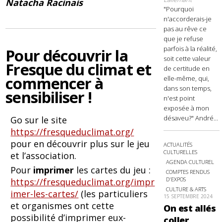
Natacha Racinais
"Pourquoi
n'accorderais-je
pas au rêve ce
que je refuse
parfois à la réalité,
Pour découvrir la
soit cette valeur
Fresque du climat
et
de certitude en
commencer à
elle-même, qui,
dans son temps,
sensibiliser !
n'est point
exposée à mon
désaveu?" André...
Go sur le site
https://fresqueduclimat.org/
pour en découvrir plus sur le jeu
ACTUALITÉS
CULTURELLES
et l’association.
AGENDA CULTUREL
Pour
imprimer
les cartes du jeu :
COMPTES RENDUS
D'EXPOS
https://fresqueduclimat.org/impr
CULTURE & ARTS
imer-les-cartes/
(les particuliers
15 SEPTEMBRE 2024
et organismes ont cette
On est allés
possibilité d’imprimer eux-
coller