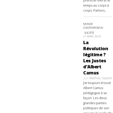
prend le réel et le
temps au corps à
corps. Parlons...
MONDE
CONTEMPORAIN
SOCIÉTÉ
21 AVRIL 2024
La
Révolution
légitime ?
Les Justes
d’Albert
Camus
par
Mathieu Salami
J’ai toujours trouvé
Albert Camus
pédagogue à sa
façon. Les deux
grandes parties
politiques de son