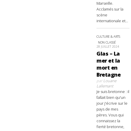
Marseille.
Acclamés sur la
scène
internationale et...
CULTURE & ARTS
NON CLASSÉ
28 JUILLET 2024
Glas – La
mer et la
mort en
Bretagne
par
Louane
Lallemant
Je suis bretonne : il
fallait bien qu'un
jour j'écrive sur le
pays de mes
pères. Vous qui
connaissez la
fierté bretonne,