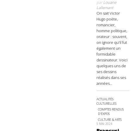
par
Louane
Lallemant
On sait Victor
Hugo poète,
romancier,
homme politique,
orateur : souvent,
on ignore qu'il fut
également un
formidable
dessinateur. Voici
quelques uns de
ses dessins
réalisés dans ses
années...
ACTUALITÉS
CULTURELLES
COMPTES RENDUS
D'EXPOS
CULTURE & ARTS
5 MAI 2024
Brancusi,