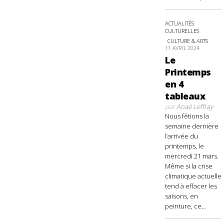
ACTUALITÉS
CULTURELLES
CULTURE & ARTS
11 AVRIL 2024
Le
Printemps
en 4
tableaux
par
Anaë Leffray
Nous fêtions la
semaine dernière
l’arrivée du
printemps, le
mercredi 21 mars.
Même si la crise
climatique actuelle
tend à effacer les
saisons, en
peinture, ce...