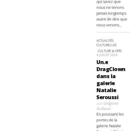
qui savez que
nous ne tenons
jamais longtemps
avant de dire que
nous venons...
ACTUALITÉS
CULTURELLES
CULTURE & ARTS
4 JUILLET 2024
Un.e
DragClown
dans la
galerie
Natalie
Seroussi
par
Grégoire
Suillaud
En poussant les
portes de la
galerie Natalie