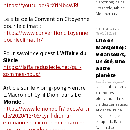
Garçonne) Zelda
https://youtu.be/9rXtiNb4WRU
Fitzgerald, Kiki de
Montparnasse,...
Le site de la Convention Citoyenne
pour le climat :
CULTURE & ARTS
https://www.conventioncitoyenne
18 AOÛT 2024
pourleclimat.fr/
Life on
Mars(eille) :
Pour savoir ce qu’est
L’Affaire du
9 danseurs,
Siècle
:
un été, une
https://laffairedusiecle.net/qui-
autre
sommes-nous/
planète
par
Sarah Joyaux
Article sur le « ping-pong » entre
Des coulisses aux
calanques,
E.Macron et Cyril Dion, dans
Le
bienvenue dans la
Monde
:
vie des danseuses
https://www.lemonde.fr/idees/arti
et danseurs de
cle/2020/12/05/cyril-dion-a-
(LA) HORDE, la
emmanuel-macron-tenir-parole-
troupe du Ballet
National de
pour-un-president-de-la-