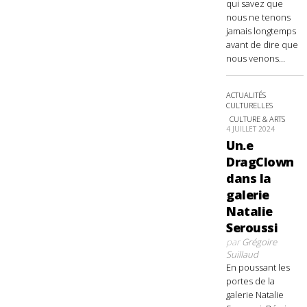
qui savez que
nous ne tenons
jamais longtemps
avant de dire que
nous venons...
ACTUALITÉS
CULTURELLES
CULTURE & ARTS
4 JUILLET 2024
Un.e
DragClown
dans la
galerie
Natalie
Seroussi
par
Grégoire
Suillaud
En poussant les
portes de la
galerie Natalie