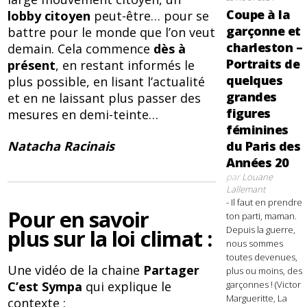
Coupe à la
lobby citoyen
peut-être… pour se
garçonne et
battre pour le monde que l’on veut
charleston –
demain. Cela commence
dès à
Portraits de
présent
, en restant informés le
quelques
plus possible, en lisant l’actualité
grandes
et en ne laissant plus passer des
figures
mesures en demi-teinte…
féminines
du Paris des
Natacha Racinais
Années 20
par
Louane
Lallemant
- Il faut en prendre
Pour en savoir
ton parti, maman.
Depuis la guerre,
plus sur la loi climat :
nous sommes
toutes devenues,
Une vidéo de la chaine
Partager
plus ou moins, des
garçonnes ! (Victor
C’est Sympa
qui explique le
Margueritte, La
contexte :