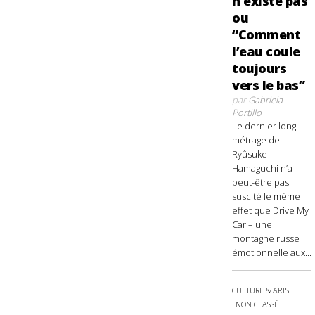
n’existe pas
ou
“Comment
l’eau coule
toujours
vers le bas”
par
Gabriela
Portillo
Le dernier long
métrage de
Ryûsuke
Hamaguchi n’a
peut-être pas
suscité le même
effet que Drive My
Car – une
montagne russe
émotionnelle aux...
CULTURE & ARTS
NON CLASSÉ