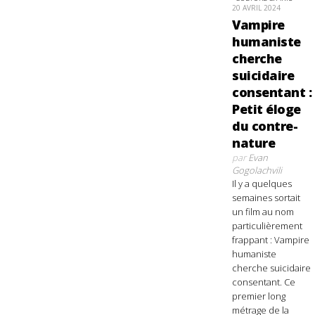
20 AVRIL 2024
Vampire
humaniste
cherche
suicidaire
consentant :
Petit éloge
du contre-
nature
par
Evan
Gogolachvili
Il y a quelques
semaines sortait
un film au nom
particulièrement
frappant : Vampire
humaniste
cherche suicidaire
consentant. Ce
premier long
métrage de la