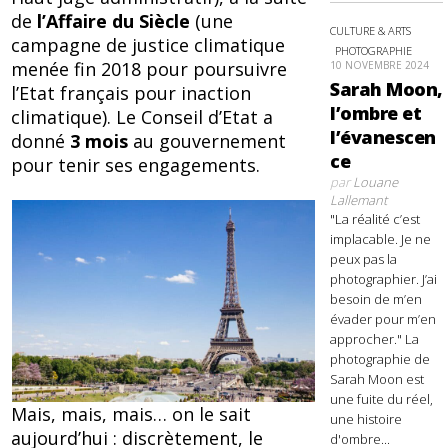
de
l’Affaire du Siècle
(une
CULTURE & ARTS
campagne de justice climatique
PHOTOGRAPHIE
menée fin 2018 pour poursuivre
10 NOVEMBRE 2024
Sarah Moon,
l’Etat français pour inaction
l’ombre et
climatique). Le Conseil d’Etat a
l’évanescen
donné
3 mois
au gouvernement
ce
pour tenir ses engagements.
par
Louane
Lallemant
"La réalité c’est
implacable. Je ne
peux pas la
photographier. J’ai
besoin de m’en
évader pour m’en
approcher." La
photographie de
Sarah Moon est
une fuite du réel,
Mais, mais, mais… on le sait
une histoire
aujourd’hui : discrètement, le
d'ombre...