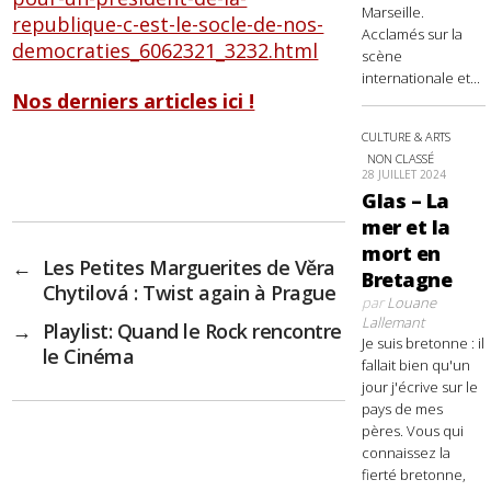
Marseille.
republique-c-est-le-socle-de-nos-
Acclamés sur la
democraties_6062321_3232.html
scène
internationale et...
Nos derniers articles ici !
CULTURE & ARTS
NON CLASSÉ
28 JUILLET 2024
Glas – La
mer et la
mort en
←
Les Petites Marguerites de Věra
Bretagne
Chytilová : Twist again à Prague
par
Louane
Lallemant
→
Playlist: Quand le Rock rencontre
Je suis bretonne : il
le Cinéma
fallait bien qu'un
jour j'écrive sur le
pays de mes
pères. Vous qui
connaissez la
fierté bretonne,