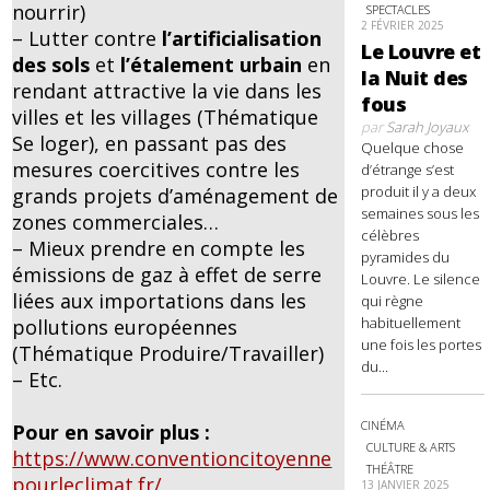
nourrir)
SPECTACLES
2 FÉVRIER 2025
– Lutter contre
l’artificialisation
Le Louvre et
des sols
et
l’étalement urbain
en
la Nuit des
rendant attractive la vie dans les
fous
villes et les villages (Thématique
par
Sarah Joyaux
Se loger), en passant pas des
Quelque chose
mesures coercitives contre les
d’étrange s’est
produit il y a deux
grands projets d’aménagement de
semaines sous les
zones commerciales…
célèbres
– Mieux prendre en compte les
pyramides du
émissions de gaz à effet de serre
Louvre. Le silence
liées aux importations dans les
qui règne
habituellement
pollutions européennes
une fois les portes
(Thématique Produire/Travailler)
du...
– Etc.
CINÉMA
Pour en savoir plus :
CULTURE & ARTS
https://www.conventioncitoyenne
THÉÂTRE
pourleclimat.fr/
13 JANVIER 2025