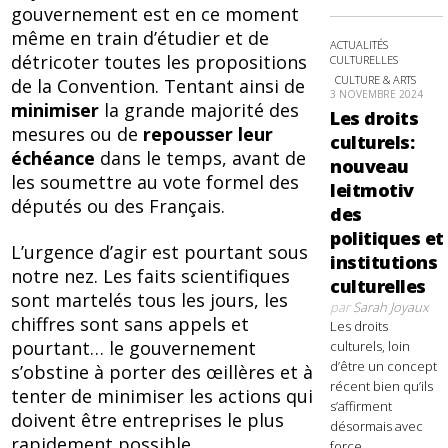
gouvernement est en ce moment
même en train d’étudier et de
ACTUALITÉS
détricoter toutes les propositions
CULTURELLES
CULTURE & ARTS
de la Convention. Tentant ainsi de
3 NOVEMBRE 2024
minimiser
la grande majorité des
Les droits
mesures ou de
repousser leur
culturels:
échéance
dans le temps, avant de
nouveau
les soumettre au vote formel des
leitmotiv
députés ou des Français.
des
politiques et
L’urgence d’agir est pourtant sous
institutions
notre nez. Les faits scientifiques
culturelles
sont martelés tous les jours, les
par
Sarah Joyaux
chiffres sont sans appels et
Les droits
pourtant… le gouvernement
culturels, loin
d’être un concept
s’obstine à porter des œillères et à
récent bien qu’ils
tenter de minimiser les actions qui
s’affirment
doivent être entreprises le plus
désormais avec
rapidement possible.
force,