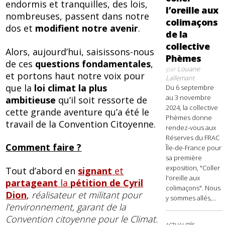
endormis et tranquilles, des lois,
l’oreille aux
nombreuses, passent dans notre
colimaçons
dos et
modifient notre avenir
.
de la
collective
Alors, aujourd’hui, saisissons-nous
Phèmes
de ces
questions fondamentales
,
par
Louane
et portons haut notre voix pour
Lallemant
que la
loi climat la plus
Du 6 septembre
au 3 novembre
ambitieuse
qu’il soit ressorte de
2024, la collective
cette grande aventure qu’a été le
Phèmes donne
travail de la Convention Citoyenne.
rendez-vous aux
Réserves du FRAC
Comment faire ?
Île-de-France pour
sa première
exposition, "Coller
Tout d’abord en
signant
et
l'oreille aux
partageant
la
pétition de Cyril
colimaçons". Nous
Dion
,
réalisateur et militant pour
y sommes allés,...
l’environnement, garant de la
Convention citoyenne pour le Climat.
ACTUALITÉS