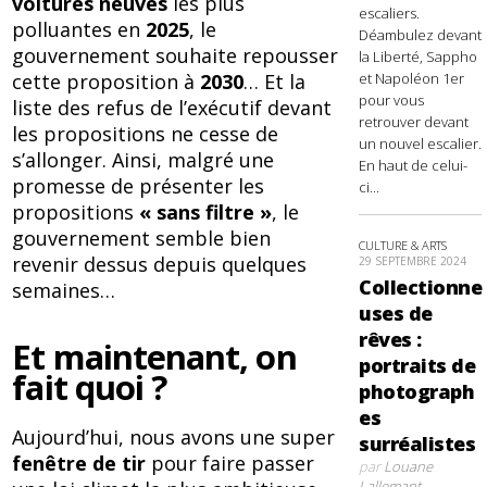
voitures neuves
les plus
escaliers.
polluantes en
2025
, le
Déambulez devant
gouvernement souhaite repousser
la Liberté, Sappho
cette proposition à
2030
… Et la
et Napoléon 1er
pour vous
liste des refus de l’exécutif devant
retrouver devant
les propositions ne cesse de
un nouvel escalier.
s’allonger. Ainsi, malgré une
En haut de celui-
promesse de présenter les
ci...
propositions
« sans filtre »
, le
gouvernement semble bien
CULTURE & ARTS
revenir dessus depuis quelques
29 SEPTEMBRE 2024
Collectionne
semaines…
uses de
rêves :
Et maintenant, on
portraits de
fait quoi ?
photograph
es
Aujourd’hui, nous avons une super
surréalistes
fenêtre de tir
pour faire passer
par
Louane
Lallemant