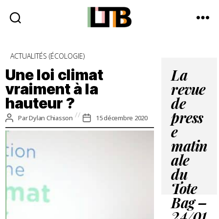
Le
Tote
Catégories
ACTUALITÉS (ÉCOLOGIE)
Bag
-
Une loi climat
La
Média
vraiment à la
revue
d'information
hauteur ?
quotidienne
de
press
Auteur
Date
Par
Dylan Chiasson
15 décembre 2020
de
de
e
l’article
l’article
matin
ale
du
Tote
Bag –
24/01