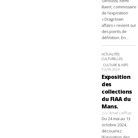
Seroussi, Rémi
Baert, commissaire
de l’exposition
« Dragclown
affairs » revient sur
des points de
définition. En...
ACTUALITÉS
CULTURELLES
CULTURE & ARTS
9 JUIN 2024
Exposition
des
collections
du FIAA du
Mans.
par
Anaë Leffray
Du 24 mai au 13
octobre 2024,
découvrez
l’Exposition des