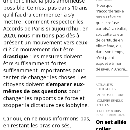
une loi climat la plus ambitieuse
"Pourquoi
possible. Ce n’est pas dans 10 ans
n'accorderais-je
qu’il faudra commencer à s’y
pas au rêve ce
mettre : comment respecter les
que je refuse
Accords de Paris si aujourd’hui, en
parfois à la réalité,
soit cette valeur
2020, nous n’initions pas dès à
de certitude en
présent un mouvement vers ceux-
elle-même, qui,
ci ? Ce mouvement doit être
dans son temps,
drastique
: les mesures doivent
n'est point
être suffisamment fortes,
exposée à mon
désaveu?" André...
suffisamment importantes pour
tenter de changer les choses. Les
citoyens doivent
s’emparer eux-
ACTUALITÉS
CULTURELLES
mêmes de ces questions
pour
AGENDA CULTUREL
changer les rapports de force et
COMPTES RENDUS
stopper la dictature des lobbying.
D'EXPOS
CULTURE & ARTS
15 SEPTEMBRE 2024
Car oui, en ne nous informons pas,
On est allés
en restant les bras croisés,
coller