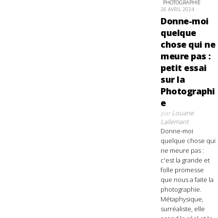
PHOTOGRAPHIE
26 AVRIL 2024
Donne-moi
quelque
chose qui ne
meure pas :
petit essai
sur la
Photographi
e
par
Louane
Lallemant
Donne-moi
quelque chose qui
ne meure pas :
c'est la grande et
folle promesse
que nous a faite la
photographie.
Métaphysique,
surréaliste, elle