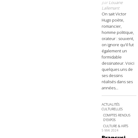
par
Louane
Lallemant
On sait Victor
Hugo poète,
romancier,
homme politique,
orateur : souvent,
on ignore qu'il fut
également un
formidable
dessinateur. Voici
quelques uns de
ses dessins
réalisés dans ses
années...
ACTUALITÉS
CULTURELLES
COMPTES RENDUS
D'EXPOS
CULTURE & ARTS
5 MAI 2024
Brancusi,