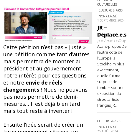
CULTURELLES
CULTURE & ARTS
NON CLASSÉ
1 SEPTEMBRE 2024
JR –
Déplacé.e.s
par
Anaë Leffray
Avant-propos De
Cette pétition n’est pas « juste »
l’autre côté de
une pétition comme tant d’autres
l’Europe, à
mais permettra de montrer au
Stockholm plus
président et au gouvernement
exactement,
notre intérêt pour ces questions
quelle fut ma
surprise de
et notre
envie de réels
tomber sur une
changements
! Nous ne pouvons
exposition du
pas nous permettre de demi-
street artiste
mesures… Il est déjà bien tard
français JR....
mais tout reste à inventer !
CULTURE & ARTS
Ensuite l’idée serait de créer un
NON CLASSÉ
large mouvement citoyen, un
25 AOÛT 2024