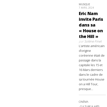
MUSIQUE
7 AVRIL 2024
Eric Nam
invite Paris
dans sa
« House on
the Hill »
par
Solène Finet
L’artiste américain
d’origine
coréenne était de
passage dans la
capitale les 15 et
16 Mars derniers
dans le cadre de
sa tournée House
on a Hill Tour,
presque...
CINÉMA
CULTURE & ARTS