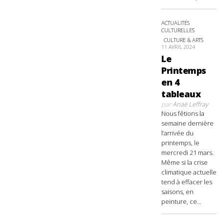
ACTUALITÉS
CULTURELLES
CULTURE & ARTS
11 AVRIL 2024
Le
Printemps
en 4
tableaux
par
Anaë Leffray
Nous fêtions la
semaine dernière
l’arrivée du
printemps, le
mercredi 21 mars.
Même si la crise
climatique actuelle
tend à effacer les
saisons, en
peinture, ce...