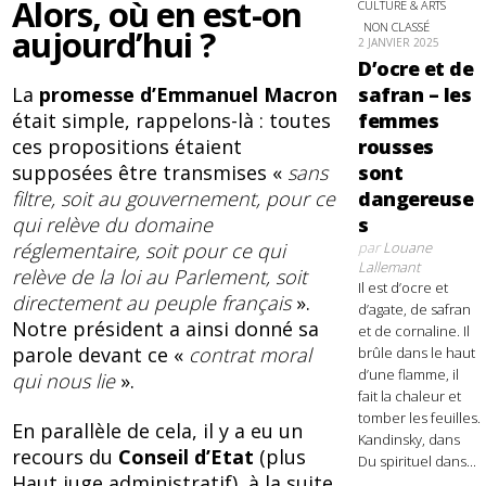
Alors, où en est-on
CULTURE & ARTS
NON CLASSÉ
aujourd’hui ?
2 JANVIER 2025
D’ocre et de
La
promesse d’Emmanuel Macron
safran – les
était simple, rappelons-là : toutes
femmes
ces propositions étaient
rousses
supposées être transmises «
sans
sont
filtre, soit au gouvernement, pour ce
dangereuse
qui relève du domaine
s
réglementaire, soit pour ce qui
par
Louane
Lallemant
relève de la loi au Parlement, soit
Il est d’ocre et
directement au peuple français
».
d’agate, de safran
Notre président a ainsi donné sa
et de cornaline. Il
parole devant ce «
contrat moral
brûle dans le haut
d’une flamme, il
qui nous lie
».
fait la chaleur et
tomber les feuilles.
En parallèle de cela, il y a eu un
Kandinsky, dans
recours du
Conseil d’Etat
(plus
Du spirituel dans...
Haut juge administratif), à la suite