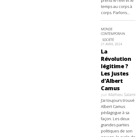
prend le réel et le
temps au corps à
corps. Parlons...
MONDE
CONTEMPORAIN
SOCIÉTÉ
21 AVRIL 2024
La
Révolution
légitime ?
Les Justes
d’Albert
Camus
par
Mathieu Salami
J’ai toujours trouvé
Albert Camus
pédagogue à sa
façon. Les deux
grandes parties
politiques de son