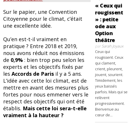
« Ceux qui
Sur le papier, une Convention
rougissent
Citoyenne pour le climat, c’était
» : petite
une excellente idée.
ode aux
Option
Qu’en est-t-il vraiment en
théâtre
pratique ? Entre 2018 et 2019,
par
Sarah Joyaux
Ceux qui
nous avons réduit nos émissions
rougissent. Ceux
de
0,9%
: bien trop peu selon les
qui clament,
experts et les objectifs fixés par
crient, pleurent,
les
Accords de Paris
il y a 5 ans.
jouent, sourient.
L’idée avec cette loi climat, est de
Timidement, les
yeux baissés
mettre en avant des mesures plus
parfois. Mais qui se
fortes pour nous emmener vers le
relèvent
respect des objectifs qui ont été
progressivement.
établis.
Mais cette loi sera-t-elle
Bienvenue au
vraiment à la hauteur ?
cœur de...