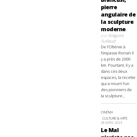
pierre
angulaire de
la sculpture
moderne
par
Grégoire
Suillaud
De l’Olténie à
l’impasse Ronsin il
y a près de 2000
km. Pourtant, il y a
dans ces deux
espaces, la recette
qui a nourri l’un
des pionniers de
la sculpture...
CINÉMA
CULTURE & ARTS
28 AVRIL 2024
Le Mal