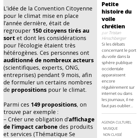
Petite
L’idée de la Convention Citoyenne
histoire du
pour le climat mise en place
voile
l’année dernière, était de
chrétien
regrouper
150 citoyens tirés au
par
Tristan
sort
et dont les considérations
Hinschberger
Si les débats
pour l’écologie étaient très
concernant le port
hétérogènes. Ces personnes ont
du voile dans la
auditionné de nombreux acteurs
sphère publique
(scientifiques, experts, ONG,
occidentale
entreprises) pendant 9 mois, afin
apparaissent
encore
de formuler un certains nombres
régulièrement sur
de
propositions
pour le climat.
internet ou dans
les journaux, il ne
Parmi ces
149 propositions
, on
faut pas oublier...
trouve par exemple :
– Créer une obligation d’
affichage
AGENDA CULTUREL
de l’impact carbone
des produits
MUSIQUE
et services (Thématique Se
NON CLASSÉ