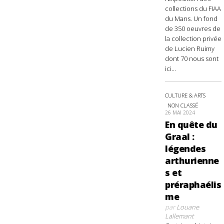
collections du FIAA
du Mans. Un fond
de 350 oeuvres de
la collection privée
de Lucien Ruimy
dont 70 nous sont
ici...
CULTURE & ARTS
NON CLASSÉ
26 MAI 2024
En quête du
Graal :
légendes
arthurienne
s et
préraphaélis
me
par
Louane
Lallemant