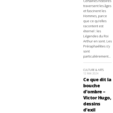
Certaines histoires
traversent les âges
et fascinent les
Hommes, parce
que ce qu'elles
racontent est
éternel : les
Légendes du Roi
Arthur en sont. Les
Préraphaélites s'y
sont
particulièrement...
CULTURE & ARTS
12 MAI 2024
Ce que dit la
bouche
d’ombre –
Victor Hugo,
dessins
d’exil