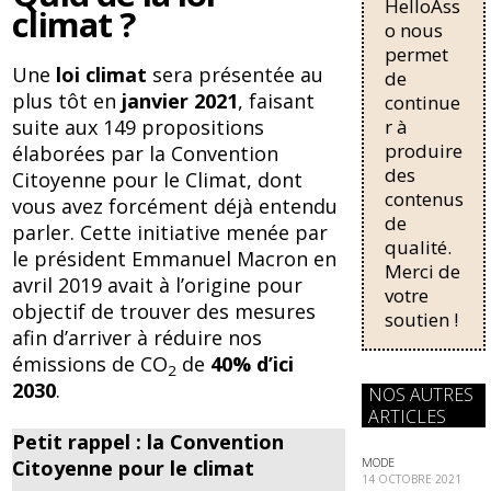
HelloAss
pour une
b
sk
climat ?
régularisati
o nous
o
y
on,
permet
passant de
Une
loi climat
sera présentée au
de
o
trois...
plus tôt en
janvier 2021
, faisant
continue
k
r à
suite aux 149 propositions
produire
élaborées par la Convention
des
Citoyenne pour le Climat, dont
contenus
vous avez forcément déjà entendu
de
parler. Cette initiative menée par
qualité.
le président Emmanuel Macron en
Merci de
avril 2019 avait à l’origine pour
votre
objectif de trouver des mesures
soutien !
afin d’arriver à réduire nos
émissions de CO
de
40% d’ici
2
2030
.
NOS AUTRES
ARTICLES
Petit rappel : la Convention
MODE
Citoyenne pour le climat
14 OCTOBRE 2021