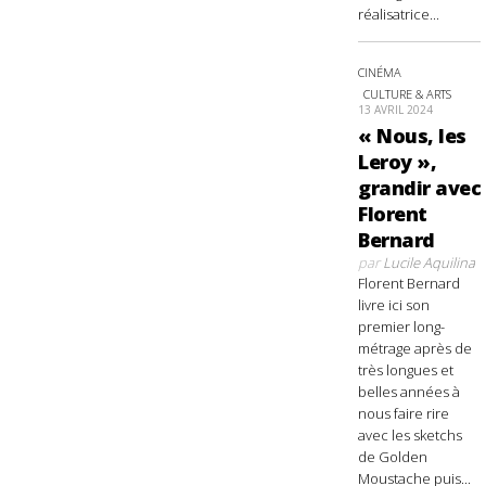
réalisatrice...
CINÉMA
CULTURE & ARTS
13 AVRIL 2024
« Nous, les
Leroy »,
grandir avec
Florent
Bernard
par
Lucile Aquilina
Florent Bernard
livre ici son
premier long-
métrage après de
très longues et
belles années à
nous faire rire
avec les sketchs
de Golden
Moustache puis...