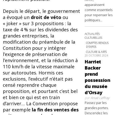
apparaissent
comme essentiels
Depuis le départ, le gouvernement
pour repenser les
a évoqué un
droit de véto
ou
politiques...
« joker » sur 3 propositions : la
taxe de 4 % sur les dividendes des
ACTUALITÉS
grandes entreprises, la
CULTURELLES
modification du préambule de la
COMPTES RENDUS
D'EXPOS
Constitution pour y intégrer
CULTURE & ARTS
l’exigence de préservation de
20 OCTOBRE 2024
l’environnement, et la réduction à
Harriet
110 km/h de la vitesse maximale
Backer
sur autoroutes. Hormis ces
prend
exclusions, l’exécutif n’était pas
possession
censé reprendre chaque
du musée
proposition, et pourtant c’est bel
d’Orsay
et bien ce qui est en train
par
Anaë Leffray
d’arriver… La Convention propose
Passez par les
grandes portes.
par exemple
la fin des ventes des
Descendez les