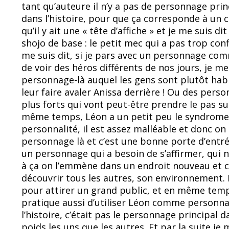
tant qu’auteure il n’y a pas de personnage prin
dans l’histoire, pour que ça corresponde à un c
qu’il y ait une « tête d’affiche » et je me suis d
shojo de base : le petit mec qui a pas trop confi
me suis dit, si je pars avec un personnage co
de voir des héros différents de nos jours, je me s
personnage-là auquel les gens sont plutôt habi
leur faire avaler Anissa derrière ! Ou des per
plus forts qui vont peut-être prendre le pas su
même temps, Léon a un petit peu le syndrome Ha
personnalité, il est assez malléable et donc on 
personnage là et c’est une bonne porte d’entr
un personnage qui a besoin de s’affirmer, qui ne
à ça on l’emmène dans un endroit nouveau et c
découvrir tous les autres, son environnement. D
pour attirer un grand public, et en même temps
pratique aussi d’utiliser Léon comme personnag
l’histoire, c’était pas le personnage principal 
poids les uns que les autres. Et par la suite j