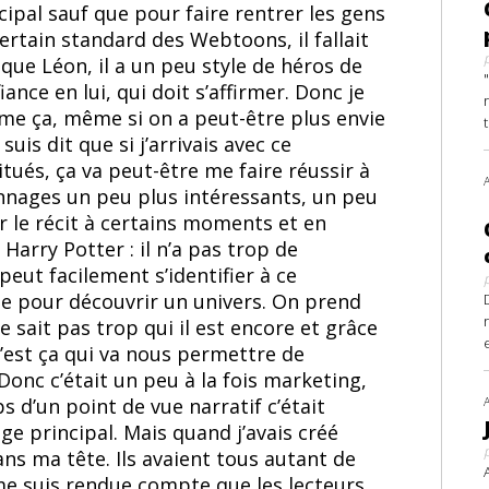
cipal sauf que pour faire rentrer les gens
ertain standard des Webtoons, il fallait
it que Léon, il a un peu style de héros de
ance en lui, qui doit s’affirmer. Donc je
mme ça, même si on a peut-être plus envie
uis dit que si j’arrivais avec ce
tués, ça va peut-être me faire réussir à
sonnages un peu plus intéressants, un peu
r le récit à certains moments et en
rry Potter : il n’a pas trop de
peut facilement s’identifier à ce
ée pour découvrir un univers. On prend
 sait pas trop qui il est encore et grâce
’est ça qui va nous permettre de
onc c’était un peu à la fois marketing,
 d’un point de vue narratif c’était
e principal. Mais quand j’avais créé
dans ma tête. Ils avaient tous autant de
e me suis rendue compte que les lecteurs