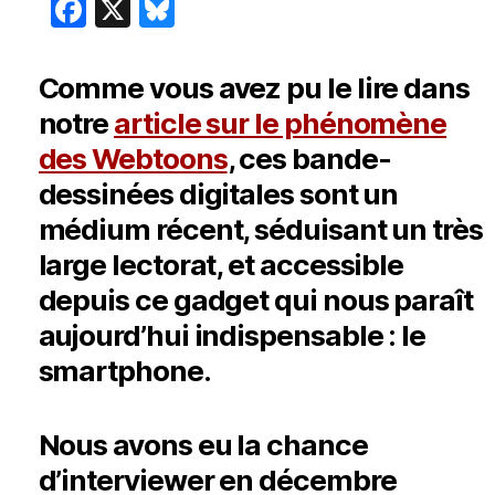
F
X
Bl
ac
u
e
e
Comme vous avez pu le lire dans
b
sk
notre
article sur le phénomène
o
y
des Webtoons
, ces bande-
o
dessinées digitales sont un
k
médium récent, séduisant un très
large lectorat, et accessible
depuis ce gadget qui nous paraît
aujourd’hui indispensable : le
smartphone.
Nous avons eu la chance
d’interviewer en décembre