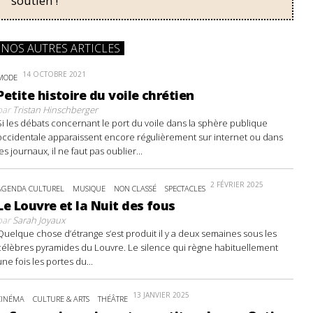
soutien !
NOS AUTRES ARTICLES
14 OCTOBRE 2021
MODE
Petite histoire du voile chrétien
par
Tristan Hinschberger
Si les débats concernant le port du voile dans la sphère publique
occidentale apparaissent encore régulièrement sur internet ou dans
les journaux, il ne faut pas oublier...
2 FÉVRIER 2025
AGENDA CULTUREL
MUSIQUE
NON CLASSÉ
SPECTACLES
Le Louvre et la Nuit des fous
par
Sarah Joyaux
Quelque chose d’étrange s’est produit il y a deux semaines sous les
célèbres pyramides du Louvre. Le silence qui règne habituellement
une fois les portes du...
13 JANVIER 2025
CINÉMA
CULTURE & ARTS
THÉÂTRE