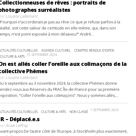
Collectionneuses de rêves : portraits de
photographes surréalistes
par
Louane Lallemant
"Pourquoi n'accorderais-je pas au rêve ce que je refuse parfois à la
réalité, soit cette valeur de certitude en elle-même, qui, dans son
temps, n'est point exposée à mon désaveu?" André...
ACTUALITÉS CULTURELLES
AGENDA CULTUREL
COMPTES RENDUS D'EXPOS
15 SEPTEMBRE 2024
CULTURE & ARTS
On est allés coller l’oreille aux colimaçons de la
collective Phèmes
par
Louane Lallemant
Du 6 septembre au 3 novembre 2024, la collective Phèmes donne
rendez-vous aux Réserves du FRAC Île-de-France pour sa première
exposition, "Coller l'oreille aux colimaçons". Nous y sommes allés,...
1 SEPTEMBRE 2024
ACTUALITÉS CULTURELLES
CULTURE & ARTS
NON CLASSÉ
JR – Déplacé.e.s
par
Anaë Leffray
Avant-propos De l’autre côté de l’Europe, à Stockholm plus exactement,