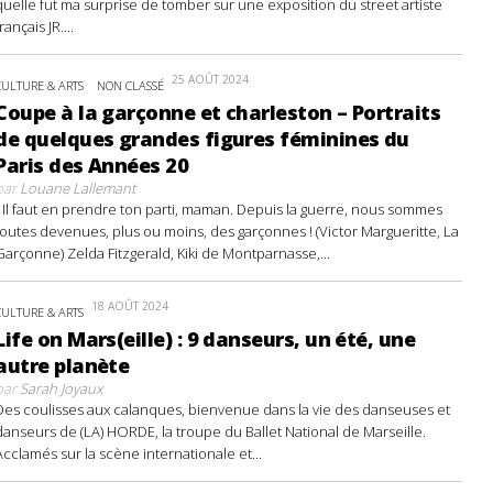
quelle fut ma surprise de tomber sur une exposition du street artiste
français JR....
25 AOÛT 2024
CULTURE & ARTS
NON CLASSÉ
Coupe à la garçonne et charleston – Portraits
de quelques grandes figures féminines du
Paris des Années 20
par
Louane Lallemant
- Il faut en prendre ton parti, maman. Depuis la guerre, nous sommes
toutes devenues, plus ou moins, des garçonnes ! (Victor Margueritte, La
Garçonne) Zelda Fitzgerald, Kiki de Montparnasse,...
18 AOÛT 2024
CULTURE & ARTS
Life on Mars(eille) : 9 danseurs, un été, une
autre planète
par
Sarah Joyaux
Des coulisses aux calanques, bienvenue dans la vie des danseuses et
danseurs de (LA) HORDE, la troupe du Ballet National de Marseille.
Acclamés sur la scène internationale et...