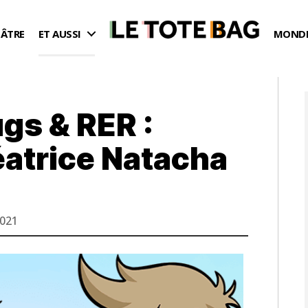
ÉÂTRE
ET AUSSI
MONDE
gs & RER :
éatrice Natacha
2021