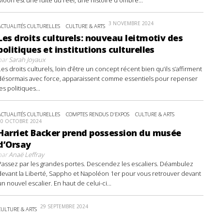
3 NOVEMBRE 2024
ACTUALITÉS CULTURELLES
CULTURE & ARTS
Les droits culturels: nouveau leitmotiv des
politiques et institutions culturelles
par
Sarah Joyaux
Les droits culturels, loin d’être un concept récent bien qu’ils s’affirment
désormais avec force, apparaissent comme essentiels pour repenser
les politiques...
ACTUALITÉS CULTURELLES
COMPTES RENDUS D'EXPOS
CULTURE & ARTS
20 OCTOBRE 2024
Harriet Backer prend possession du musée
d’Orsay
par
Anaë Leffray
Passez par les grandes portes. Descendez les escaliers. Déambulez
devant la Liberté, Sappho et Napoléon 1er pour vous retrouver devant
un nouvel escalier. En haut de celui-ci...
29 SEPTEMBRE 2024
CULTURE & ARTS