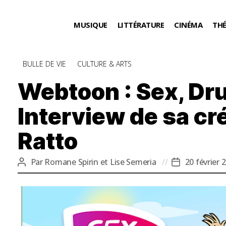
MUSIQUE
LITTÉRATURE
CINÉMA
TH
Catégories
BULLE DE VIE
CULTURE & ARTS
Webtoon : Sex, Dru
Interview de sa cr
Ratto
Par
Romane Spirin et Lise Semeria
20 février 
Auteur
Date
de
de
l’article
l’article