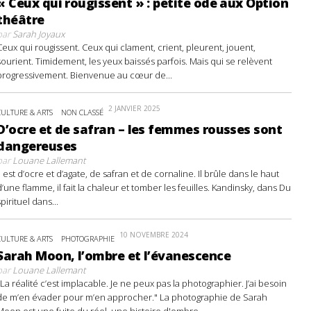
« Ceux qui rougissent » : petite ode aux Option
théâtre
par
Sarah Joyaux
Ceux qui rougissent. Ceux qui clament, crient, pleurent, jouent,
sourient. Timidement, les yeux baissés parfois. Mais qui se relèvent
progressivement. Bienvenue au cœur de...
2 JANVIER 2025
CULTURE & ARTS
NON CLASSÉ
D’ocre et de safran – les femmes rousses sont
dangereuses
par
Louane Lallemant
Il est d’ocre et d’agate, de safran et de cornaline. Il brûle dans le haut
d’une flamme, il fait la chaleur et tomber les feuilles. Kandinsky, dans Du
spirituel dans...
10 NOVEMBRE 2024
CULTURE & ARTS
PHOTOGRAPHIE
Sarah Moon, l’ombre et l’évanescence
par
Louane Lallemant
"La réalité c’est implacable. Je ne peux pas la photographier. J’ai besoin
de m’en évader pour m’en approcher." La photographie de Sarah
Moon est une fuite du réel, une histoire d'ombre...