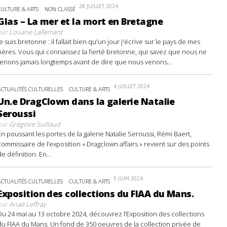
28 JUILLET 2024
CULTURE & ARTS
NON CLASSÉ
Glas – La mer et la mort en Bretagne
par
Louane Lallemant
Je suis bretonne : il fallait bien qu'un jour j'écrive sur le pays de mes
pères. Vous qui connaissez la fierté bretonne, qui savez que nous ne
tenons jamais longtemps avant de dire que nous venons...
4 JUILLET 2024
ACTUALITÉS CULTURELLES
CULTURE & ARTS
Un.e DragClown dans la galerie Natalie
Seroussi
par
Grégoire Suillaud
En poussant les portes de la galerie Natalie Seroussi, Rémi Baert,
commissaire de l’exposition « Dragclown affairs » revient sur des points
de définition. En...
9 JUIN 2024
ACTUALITÉS CULTURELLES
CULTURE & ARTS
Exposition des collections du FIAA du Mans.
par
Anaë Leffray
Du 24 mai au 13 octobre 2024, découvrez l’Exposition des collections
du FIAA du Mans. Un fond de 350 oeuvres de la collection privée de