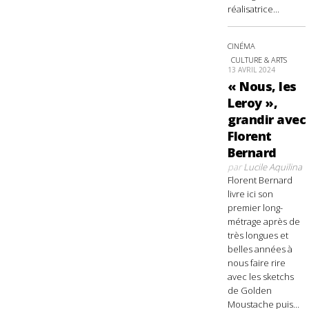
réalisatrice...
CINÉMA
CULTURE & ARTS
13 AVRIL 2024
« Nous, les
Leroy »,
grandir avec
Florent
Bernard
par
Lucile Aquilina
Florent Bernard
livre ici son
premier long-
métrage après de
très longues et
belles années à
nous faire rire
avec les sketchs
de Golden
Moustache puis...