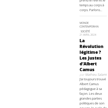
prend le réel et le
temps au corps à
corps. Parlons...
MONDE
CONTEMPORAIN
SOCIÉTÉ
21 AVRIL 2024
La
Révolution
légitime ?
Les Justes
d’Albert
Camus
par
Mathieu Salami
J’ai toujours trouvé
Albert Camus
pédagogue à sa
façon. Les deux
grandes parties
politiques de son