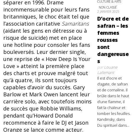
séparer en 1996. Drame
CULTURE & ARTS
NON CLASSÉ
incommensurable pour leurs fans
2 JANVIER 2025
britanniques, le choc était tel que
D’ocre et de
l’association caritative
Samaritans
safran – les
(aidant les gens en détresse ou à
femmes
risque de suicide) met en place
rousses
une hotline pour consoler les fans
sont
bouleversés. Leur dernier single,
dangereuse
une reprise de « How Deep Is Your
s
Love » atteint la première place
par
Louane
des charts et prouve malgré tout
Lallemant
Il est d’ocre et
qu’à quatre, ils sont toujours
d’agate, de safran
capables d’avoir du succès. Gary
et de cornaline. Il
Barlow et Mark Owen lancent leur
brûle dans le haut
carrière solo, avec toutefois moins
d’une flamme, il
de succès que Robbie Williams,
fait la chaleur et
tomber les feuilles.
pendant qu’Howard Donald
Kandinsky, dans
recommence à faire le DJ et Jason
Du spirituel dans...
Orange se lance comme acteur.