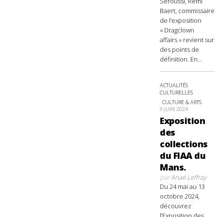
Seroussi, Rémi
Baert, commissaire
de l’exposition
« Dragclown
affairs » revient sur
des points de
définition. En...
ACTUALITÉS
CULTURELLES
CULTURE & ARTS
9 JUIN 2024
Exposition
des
collections
du FIAA du
Mans.
par
Anaë Leffray
Du 24 mai au 13
octobre 2024,
découvrez
l’Exposition des