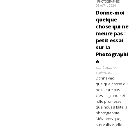
PHOTOGRAPHIE
26 AVRIL 2024
Donne-moi
quelque
chose qui ne
meure pas :
petit essai
sur la
Photographi
e
par
Louane
Lallemant
Donne-moi
quelque chose qui
ne meure pas :
c'est la grande et
folle promesse
que nous a faite la
photographie.
Métaphysique,
surréaliste, elle