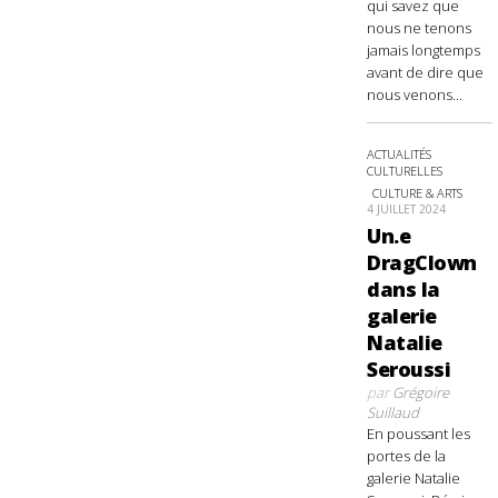
qui savez que
nous ne tenons
jamais longtemps
avant de dire que
nous venons...
ACTUALITÉS
CULTURELLES
CULTURE & ARTS
4 JUILLET 2024
Un.e
DragClown
dans la
galerie
Natalie
Seroussi
par
Grégoire
Suillaud
En poussant les
portes de la
galerie Natalie