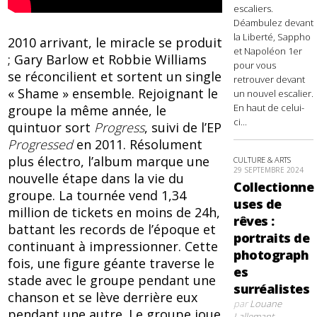
escaliers.
Déambulez devant
la Liberté, Sappho
2010 arrivant, le miracle se produit
et Napoléon 1er
; Gary Barlow et Robbie Williams
pour vous
se réconcilient et sortent un single
retrouver devant
« Shame » ensemble. Rejoignant le
un nouvel escalier.
En haut de celui-
groupe la même année, le
ci...
quintuor sort
Progress
, suivi de l’EP
Progressed
en 2011. Résolument
plus électro, l’album marque une
CULTURE & ARTS
29 SEPTEMBRE 2024
nouvelle étape dans la vie du
Collectionne
groupe. La tournée vend 1,34
uses de
million de tickets en moins de 24h,
rêves :
battant les records de l’époque et
portraits de
continuant à impressionner. Cette
photograph
fois, une figure géante traverse le
es
stade avec le groupe pendant une
surréalistes
chanson et se lève derrière eux
par
Louane
pendant une autre. Le groupe joue
Lallemant