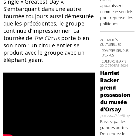
single « Greatest Day ».
apparaissent
S’embarquant dans une autre
comme essentiels
tournée toujours aussi démesurée
pour repenser les
que les précédentes, le groupe
politiques...
continue d’impressionner. La
tournée de
The Circus
porte bien
ACTUALITÉS
son nom : un cirque entier se
CULTURELLES
COMPTES RENDUS
produit avec le groupe avec un
D'EXPOS
éléphant géant.
CULTURE & ARTS
20 OCTOBRE 2024
Harriet
Backer
prend
possession
du musée
d’Orsay
par
Anaë Leffray
Passez par les
grandes portes.
Descendez les