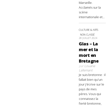
Marseille.
Acclamés sur la
scène
internationale et...
CULTURE & ARTS
NON CLASSÉ
28 JUILLET 2024
Glas – La
mer et la
mort en
Bretagne
par
Louane
Lallemant
Je suis bretonne : il
fallait bien qu'un
jour j'écrive sur le
pays de mes
pères. Vous qui
connaissez la
fierté bretonne,