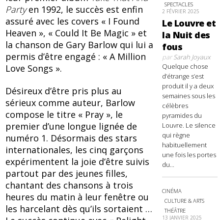
SPECTACLES
Party
en 1992, le succès est enfin
2 FÉVRIER 2025
assuré avec les covers « I Found
Le Louvre et
Heaven », « Could It Be Magic » et
la Nuit des
la chanson de Gary Barlow qui lui a
fous
permis d’être engagé : « A Million
par
Sarah Joyaux
Quelque chose
Love Songs ».
d’étrange s’est
produit il y a deux
Désireux d’être pris plus au
semaines sous les
sérieux comme auteur, Barlow
célèbres
compose le titre « Pray », le
pyramides du
premier d’une longue lignée de
Louvre. Le silence
qui règne
numéro 1. Désormais des stars
habituellement
internationales, les cinq garçons
une fois les portes
expérimentent la joie d’être suivis
du...
partout par des jeunes filles,
chantant des chansons à trois
CINÉMA
heures du matin à leur fenêtre ou
CULTURE & ARTS
les harcelant dès qu’ils sortaient …
THÉÂTRE
13 JANVIER 2025