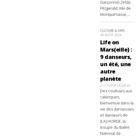
Garçonne) Zelda
Fitzgerald, Kiki de
Montparnasse,...
CULTURE & ARTS
18 AOÛT 2024
Life on
Mars(eille) :
9 danseurs,
un été, une
autre
planète
par
Sarah Joyaux
Des coulisses aux
calanques,
bienvenue dans la
vie des danseuses
et danseurs de
(LA) HORDE, la
troupe du Ballet
National de