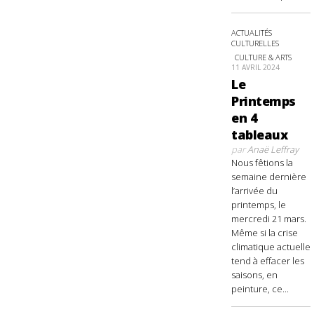
ACTUALITÉS
CULTURELLES
CULTURE & ARTS
11 AVRIL 2024
Le
Printemps
en 4
tableaux
par
Anaë Leffray
Nous fêtions la
semaine dernière
l’arrivée du
printemps, le
mercredi 21 mars.
Même si la crise
climatique actuelle
tend à effacer les
saisons, en
peinture, ce...