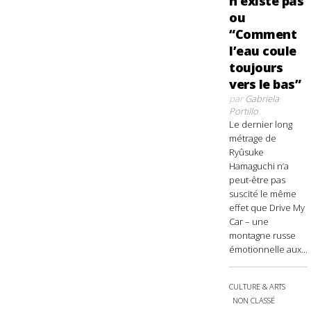
n’existe pas
ou
“Comment
l’eau coule
toujours
vers le bas”
par
Gabriela
Portillo
Le dernier long
métrage de
Ryûsuke
Hamaguchi n’a
peut-être pas
suscité le même
effet que Drive My
Car – une
montagne russe
émotionnelle aux...
CULTURE & ARTS
NON CLASSÉ