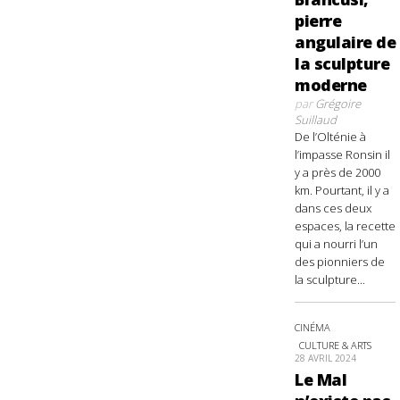
pierre
angulaire de
la sculpture
moderne
par
Grégoire
Suillaud
De l’Olténie à
l’impasse Ronsin il
y a près de 2000
km. Pourtant, il y a
dans ces deux
espaces, la recette
qui a nourri l’un
des pionniers de
la sculpture...
CINÉMA
CULTURE & ARTS
28 AVRIL 2024
Le Mal