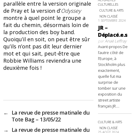
parallèle entre la version originale
CULTURELLES
de Pray et la version d’
Odyssey
CULTURE & ARTS
NON CLASSÉ
montre à quel point le groupe a
1 SEPTEMBRE 2024
fait du chemin, désormais loin de
JR –
la production des boy band.
Déplacé.e.s
Quoiqu’il en soit, on peut être sûr
par
Anaë Leffray
qu’ils n’ont pas dit leur dernier
Avant-propos De
mot et qui sait, peut-être que
l’autre côté de
l’Europe, à
Robbie Williams reviendra une
Stockholm plus
deuxième fois !
exactement,
quelle fut ma
surprise de
tomber sur une
exposition du
street artiste
français JR....
←
La revue de presse matinale du
Tote Bag – 13/05/22
CULTURE & ARTS
NON CLASSÉ
→
La revue de presse matinale du
25 AOÛT 2024