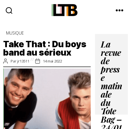
Le
Tote
Catégories
MUSIQUE
Bag
-
Take That : Du boys
La
Média
band au sérieux
revue
d'information
quotidienne
de
Auteur
Date
Par
jr13511
14 mai 2022
de
de
press
l’article
l’article
e
matin
ale
du
Tote
Bag –
24/01