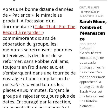
CULTURE & ARTS
Après une bonne dizaine d’années
PHOTOGRAPHIE
de « Patience », le miracle se
10 NOVEMBRE 2024
produit. A l’occasion d’un
Sarah Moon,
documentaire (
Take That : For The
l’ombre et
Record à regarder !
)
l’évanescen
commémorant dix ans de
ce
séparation du groupe, les
par
Louane
Lallemant
membres se retrouvent pour des
"La réalité c’est
interviews. Ils décident de se
implacable. Je ne
reformer, sans Robbie Williams,
peux pas la
toujours en froid avec eux, et
photographier. J’ai
besoin de m’en
s’embarquent dans une tournée de
évader pour m’en
nostalgie et une compilation. Le
approcher." La
Ultimate Tour
vend toutes les
photographie de
places en 30 minutes, forçant le
Sarah Moon est
groupe à rajouter toujours plus de
une fuite du réel,
une histoire
dates. Encouragé par la réaction,
d'ombre...
un nouvel album est annoncé et