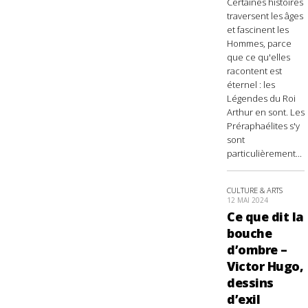
Certaines histoires
traversent les âges
et fascinent les
Hommes, parce
que ce qu'elles
racontent est
éternel : les
Légendes du Roi
Arthur en sont. Les
Préraphaélites s'y
sont
particulièrement...
CULTURE & ARTS
12 MAI 2024
Ce que dit la
bouche
d’ombre –
Victor Hugo,
dessins
d’exil