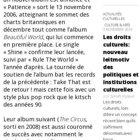
« Patience » sort le 13 novembre
2006, atteignant le sommet des
ACTUALITÉS
CULTURELLES
charts britanniques en
CULTURE & ARTS
décembre tout comme l’album
3 NOVEMBRE 2024
Les droits
Beautiful World
, qui lui commence
culturels:
en première place. Le single
nouveau
« Shine » confirme leur lancée,
leitmotiv
suivi par « Rule The World »
des
l’année d’après. La tournée de
politiques et
soutien de l’album bat les records
institutions
de la précédente : Take That est
culturelles
de retour ! mais cette fois avec un
par
Sarah Joyaux
style plus pop rock que le kitsch
Les droits
des années 90.
culturels, loin
d’être un concept
Leur album suivant (
The Circus
,
récent bien qu’ils
sorti en 2008) est aussi couronné
s’affirment
de succès avec notamment le
désormais avec
force,