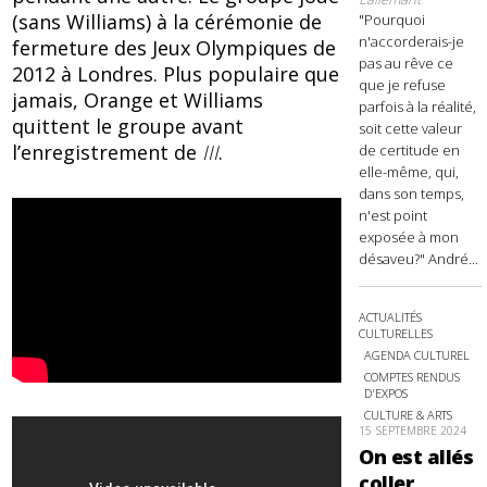
(sans Williams) à la cérémonie de
"Pourquoi
n'accorderais-je
fermeture des Jeux Olympiques de
pas au rêve ce
2012 à Londres. Plus populaire que
que je refuse
jamais, Orange et Williams
parfois à la réalité,
quittent le groupe avant
soit cette valeur
l’enregistrement de
III
.
de certitude en
elle-même, qui,
dans son temps,
n'est point
exposée à mon
désaveu?" André...
ACTUALITÉS
CULTURELLES
AGENDA CULTUREL
COMPTES RENDUS
D'EXPOS
CULTURE & ARTS
15 SEPTEMBRE 2024
On est allés
coller