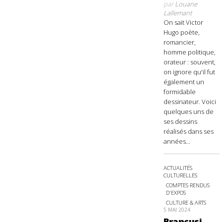
par
Louane
Lallemant
On sait Victor
Hugo poète,
romancier,
homme politique,
orateur : souvent,
on ignore qu'il fut
également un
formidable
dessinateur. Voici
quelques uns de
ses dessins
réalisés dans ses
années...
ACTUALITÉS
CULTURELLES
COMPTES RENDUS
D'EXPOS
CULTURE & ARTS
5 MAI 2024
Brancusi,