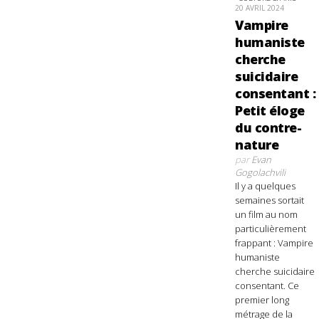
20 AVRIL 2024
Vampire
humaniste
cherche
suicidaire
consentant :
Petit éloge
du contre-
nature
par
Evan
Gogolachvili
Il y a quelques
semaines sortait
un film au nom
particulièrement
frappant : Vampire
humaniste
cherche suicidaire
consentant. Ce
premier long
métrage de la