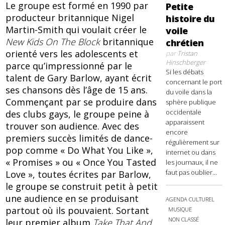
Le groupe est formé en 1990 par
Petite
producteur britannique Nigel
histoire du
Martin-Smith qui voulait créer le
voile
New Kids On The Block
britannique
chrétien
orienté vers les adolescents et
par
Tristan
Hinschberger
parce qu’impressionné par le
Si les débats
talent de Gary Barlow, ayant écrit
concernant le port
ses chansons dès l’âge de 15 ans.
du voile dans la
Commençant par se produire dans
sphère publique
occidentale
des clubs gays, le groupe peine à
apparaissent
trouver son audience. Avec des
encore
premiers succès limités de dance-
régulièrement sur
pop comme « Do What You Like »,
internet ou dans
« Promises » ou « Once You Tasted
les journaux, il ne
faut pas oublier...
Love », toutes écrites par Barlow,
le groupe se construit petit à petit
une audience en se produisant
AGENDA CULTUREL
partout où ils pouvaient. Sortant
MUSIQUE
NON CLASSÉ
leur premier album
Take That And