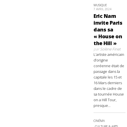
MUSIQUE
7 AVRIL 2024
Eric Nam
invite Paris
dans sa
« House on
the Hill »
par
Solène Finet
L’artiste américain
d’origine
coréenne était de
passage dans la
capitale les 15 et
16 Mars derniers
dans le cadre de
sa tournée House
on a Hill Tour,
presque...
CINÉMA
CULTURE & ARTS