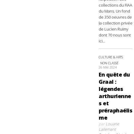
collections du FIAA
du Mans. Un fond
de 350 oeuvres de
la collection privée
de Lucien Ruimy
dont 70 nous sont
ici...
CULTURE & ARTS
NON CLASSÉ
26 MAI 2024
En quête du
Graal :
légendes
arthurienne
s et
préraphaélis
me
par
Louane
Lallemant