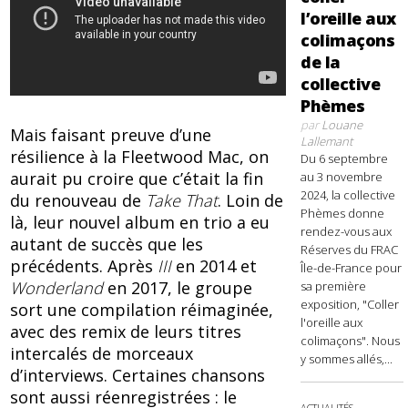
l’oreille aux
colimaçons
de la
collective
Phèmes
par
Louane
Mais faisant preuve d’une
Lallemant
résilience à la Fleetwood Mac, on
Du 6 septembre
aurait pu croire que c’était la fin
au 3 novembre
2024, la collective
du renouveau de
Take That
. Loin de
Phèmes donne
là, leur nouvel album en trio a eu
rendez-vous aux
autant de succès que les
Réserves du FRAC
précédents. Après
III
en 2014 et
Île-de-France pour
Wonderland
en 2017, le groupe
sa première
exposition, "Coller
sort une compilation réimaginée,
l'oreille aux
avec des remix de leurs titres
colimaçons". Nous
intercalés de morceaux
y sommes allés,...
d’interviews. Certaines chansons
sont aussi réenregistrées : le
ACTUALITÉS