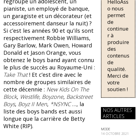
regroupe un adolescent, un
HelloAss
pour une
b
sk
régularisati
o nous
pianiste, un employé de banque,
on,
permet
o
y
un garagiste et un décorateur (et
passant de
de
accessoirement danseur la nuit) ?
o
trois...
continue
Si c’est les années 90 et qu’ils sont
k
r à
respectivement Robbie Williams,
produire
Gary Barlow, Mark Owen, Howard
des
Donald et Jason Orange, vous
contenus
obtenez le boys band ayant connu
de
le plus de succès au Royaume-Uni :
qualité.
Take That
! Et c’est dire avec le
Merci de
nombre de groupes similaires de
votre
soutien !
cette décennie :
New Kids On The
Block
,
Westlife, Boyzone
,
Backstreet
Boys
,
Boyz II Men
,
*NSYNC
…, la
NOS AUTRES
liste des boys bands est aussi
ARTICLES
longue que la carrière de Betty
White (RIP).
MODE
14 OCTOBRE 2021