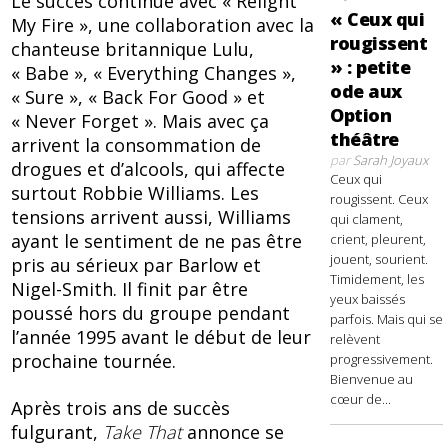
Le succès continue avec « Relight
« Ceux qui
My Fire », une collaboration avec la
rougissent
chanteuse britannique Lulu,
» : petite
« Babe », « Everything Changes »,
ode aux
« Sure », « Back For Good » et
Option
« Never Forget ». Mais avec ça
théâtre
arrivent la consommation de
par
Sarah Joyaux
drogues et d’alcools, qui affecte
Ceux qui
surtout Robbie Williams. Les
rougissent. Ceux
tensions arrivent aussi, Williams
qui clament,
ayant le sentiment de ne pas être
crient, pleurent,
jouent, sourient.
pris au sérieux par Barlow et
Timidement, les
Nigel-Smith. Il finit par être
yeux baissés
poussé hors du groupe pendant
parfois. Mais qui se
l’année 1995 avant le début de leur
relèvent
prochaine tournée.
progressivement.
Bienvenue au
cœur de...
Après trois ans de succès
fulgurant,
Take That
annonce se