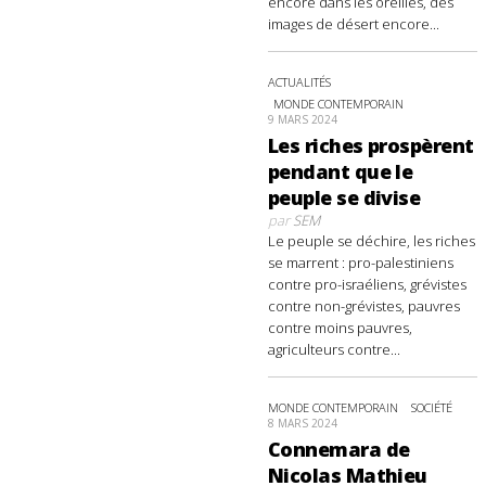
encore dans les oreilles, des
images de désert encore...
ACTUALITÉS
MONDE CONTEMPORAIN
9 MARS 2024
Les riches prospèrent
pendant que le
peuple se divise
par
SEM
Le peuple se déchire, les riches
se marrent : pro-palestiniens
contre pro-israéliens, grévistes
contre non-grévistes, pauvres
contre moins pauvres,
agriculteurs contre...
MONDE CONTEMPORAIN
SOCIÉTÉ
8 MARS 2024
Connemara de
Nicolas Mathieu