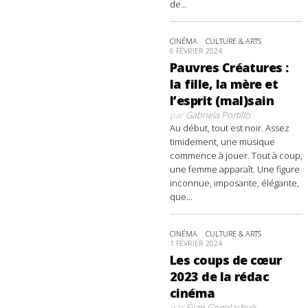
de...
CINÉMA
CULTURE & ARTS
6 FÉVRIER 2024
Pauvres Créatures :
la fille, la mère et
l’esprit (mal)sain
par
Gabriela Portillo
Au début, tout est noir. Assez
timidement, une musique
commence à jouer. Tout à coup,
une femme apparaît. Une figure
inconnue, imposante, élégante,
que...
CINÉMA
CULTURE & ARTS
1 FÉVRIER 2024
Les coups de cœur
2023 de la rédac
cinéma
par
Evan Gogolachvili