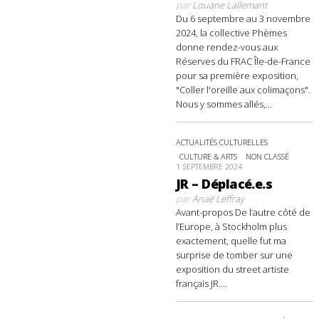
par
Louane Lallemant
Du 6 septembre au 3 novembre
2024, la collective Phèmes
donne rendez-vous aux
Réserves du FRAC Île-de-France
pour sa première exposition,
"Coller l'oreille aux colimaçons".
Nous y sommes allés,...
ACTUALITÉS CULTURELLES
CULTURE & ARTS
NON CLASSÉ
1 SEPTEMBRE 2024
JR – Déplacé.e.s
par
Anaë Leffray
Avant-propos De l’autre côté de
l’Europe, à Stockholm plus
exactement, quelle fut ma
surprise de tomber sur une
exposition du street artiste
français JR....