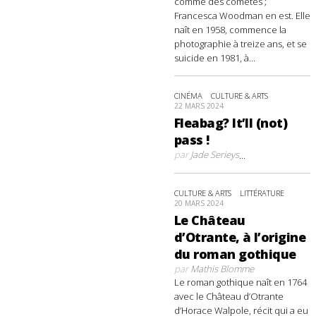
comme des comètes ;
Francesca Woodman en est. Elle
naît en 1958, commence la
photographie à treize ans, et se
suicide en 1981, à...
CINÉMA
CULTURE & ARTS
22 MARS 2024
Fleabag? It’ll (not)
pass !
par
Jade Serieys
...
CULTURE & ARTS
LITTÉRATURE
20 MARS 2024
Le Château
d’Otrante, à l’origine
du roman gothique
par
Mathis Blomme
Le roman gothique naît en 1764
avec le Château d’Otrante
d’Horace Walpole, récit qui a eu