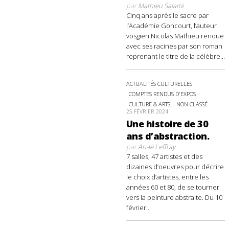
par
Mathieu Salami
Cinq ans après le sacre par
l’Académie Goncourt, l’auteur
vosgien Nicolas Mathieu renoue
avec ses racines par son roman
reprenant le titre de la célèbre...
ACTUALITÉS CULTURELLES
COMPTES RENDUS D'EXPOS
CULTURE & ARTS
NON CLASSÉ
25 FÉVRIER 2024
Une histoire de 30
ans d’abstraction.
par
Anaë Leffray
7 salles, 47 artistes et des
dizaines d’oeuvres pour décrire
le choix d’artistes, entre les
années 60 et 80, de se tourner
vers la peinture abstraite. Du 10
février...