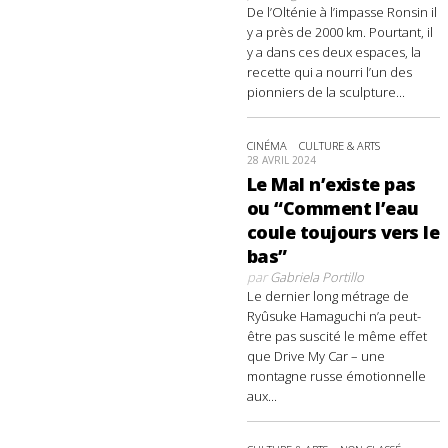
De l’Olténie à l’impasse Ronsin il
y a près de 2000 km. Pourtant, il
y a dans ces deux espaces, la
recette qui a nourri l’un des
pionniers de la sculpture...
CINÉMA
CULTURE & ARTS
28 AVRIL 2024
Le Mal n’existe pas
ou “Comment l’eau
coule toujours vers le
bas”
par
Gabriela Portillo
Le dernier long métrage de
Ryûsuke Hamaguchi n’a peut-
être pas suscité le même effet
que Drive My Car – une
montagne russe émotionnelle
aux...