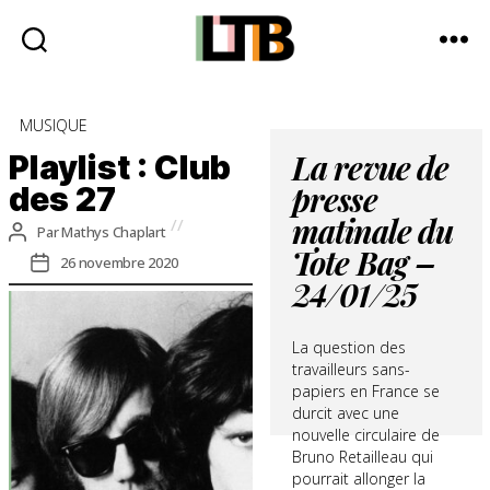
Le
Tote
Catégories
MUSIQUE
Bag
-
Playlist : Club
La revue de
Média
des 27
presse
d'information
quotidienne
matinale du
Auteur
Par
Mathys Chaplart
de
Date
Tote Bag –
26 novembre 2020
l’article
de
24/01/25
l’article
La question des
travailleurs sans-
papiers en France se
durcit avec une
nouvelle circulaire de
Bruno Retailleau qui
pourrait allonger la