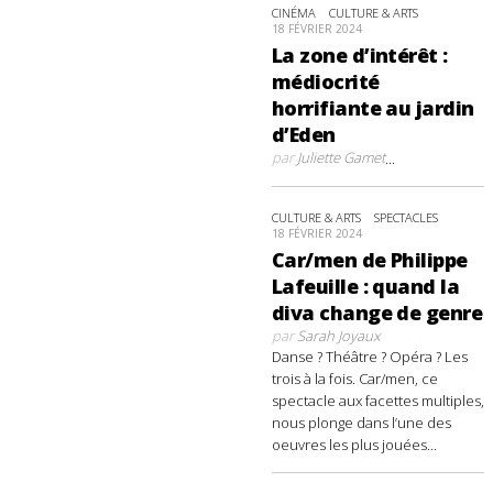
CINÉMA
CULTURE & ARTS
18 FÉVRIER 2024
La zone d’intérêt :
médiocrité
horrifiante au jardin
d’Eden
par
Juliette Gamet
...
CULTURE & ARTS
SPECTACLES
18 FÉVRIER 2024
Car/men de Philippe
Lafeuille : quand la
diva change de genre
par
Sarah Joyaux
Danse ? Théâtre ? Opéra ? Les
trois à la fois. Car/men, ce
spectacle aux facettes multiples,
nous plonge dans l’une des
oeuvres les plus jouées...