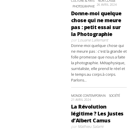
CULTURE & ARTS
NON CLASSÉ
26 AVRIL 2024
PHOTOGRAPHIE
Donne-moi quelque
chose qui ne meure
pas : petit essai sur
la Photographie
par
Louane Lallemant
Donne-moi quelque chose qui
ne meure pas : c'est la grande et
folle promesse que nous a faite
la photographie. Métaphysique,
surréaliste, elle prend le réel et
le temps au corps à corps.
Parlons...
MONDE CONTEMPORAIN
SOCIÉTÉ
21 AVRIL 2024
La Révolution
légitime ? Les Justes
d’Albert Camus
par
Mathieu Salami