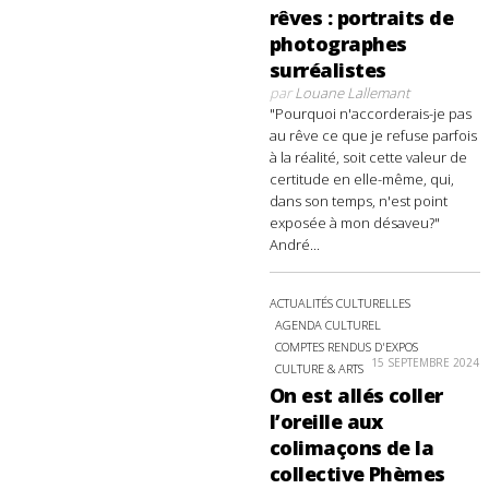
rêves : portraits de
photographes
surréalistes
par
Louane Lallemant
"Pourquoi n'accorderais-je pas
au rêve ce que je refuse parfois
à la réalité, soit cette valeur de
certitude en elle-même, qui,
dans son temps, n'est point
exposée à mon désaveu?"
André...
ACTUALITÉS CULTURELLES
AGENDA CULTUREL
COMPTES RENDUS D'EXPOS
15 SEPTEMBRE 2024
CULTURE & ARTS
On est allés coller
l’oreille aux
colimaçons de la
collective Phèmes