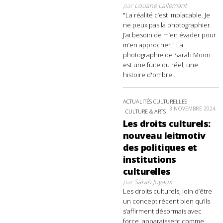
par
Louane Lallemant
"La réalité c’est implacable. Je
ne peux pas la photographier.
J’ai besoin de m’en évader pour
m’en approcher." La
photographie de Sarah Moon
est une fuite du réel, une
histoire d'ombre...
ACTUALITÉS CULTURELLES
3 NOVEMBRE 2024
CULTURE & ARTS
Les droits culturels:
nouveau leitmotiv
des politiques et
institutions
culturelles
par
Sarah Joyaux
Les droits culturels, loin d’être
un concept récent bien qu’ils
s’affirment désormais avec
force, apparaissent comme