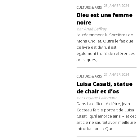
28 JANVIER 2024
CULTURE & ARTS
Dieu est une femme
noire
par
Anaë Leffray
J’ai récemment lu Sorcières de
Mona Chollet. Outre le fait que
ce livre est divin, il est
également truffé de références
artistiques,...
27 JANVIER 2024
CULTURE & ARTS
Luisa Casati, statue
de chair et d’os
par
Louane Lallemant
Dans La difficulté d’être, Jean
Cocteau fait le portrait de Luisa
Casati, qu’il amorce ainsi – et cet
article ne saurait avoir meilleure
introduction : « Que...