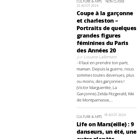
CULTURE & ARTS
NON CLASSÉ
25 AOÛT 2024
Coupe à la garçonne
et charleston –
Portraits de quelques
grandes figures
féminines du Paris
des Années 20
par
Louane Lallemant
- Il faut en prendre ton parti,
maman. Depuis la guerre, nous
sommes toutes devenues, plus
ou moins, des garçonnes !
(Victor Margueritte, La
Garçonne) Zelda Fitzgerald, Kiki
de Montparnasse,...
18 AOÛT 2024
CULTURE & ARTS
Life on Mars(eille) : 9
danseurs, un été, une