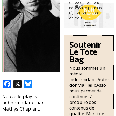
durée de résidence
nécessaire pour une
régularisation, passant
de trois...
Soutenir
Le Tote
Bag
Nous sommes un
média
indépendant. Votre
F
X
Bl
don via HelloAsso
ac
u
nous permet de
Nouvelle playlist
continuer à
e
e
produire des
hebdomadaire par
b
sk
contenus de
Mathys Chaplart.
qualité. Merci de