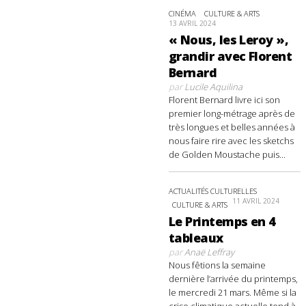
CINÉMA
CULTURE & ARTS
13 AVRIL 2024
« Nous, les Leroy »,
grandir avec Florent
Bernard
par
Lucile Aquilina
Florent Bernard livre ici son
premier long-métrage après de
très longues et belles années à
nous faire rire avec les sketchs
de Golden Moustache puis...
ACTUALITÉS CULTURELLES
11 AVRIL 2024
CULTURE & ARTS
Le Printemps en 4
tableaux
par
Anaë Leffray
Nous fêtions la semaine
dernière l’arrivée du printemps,
le mercredi 21 mars. Même si la