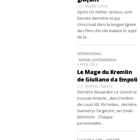
par
Maëlle Ullmo
Après Un métier sérieux, sorti
l’année dernière et qui
s’inscrivait dans la longue lignée
des films d’école traitant le sujet
de la...
INTERNATIONAL
MONDE CONTEMPORAIN
4 AVRIL 2024
Le Mage du Kremlin
de Giuliano da Empoli
par
Mathieu Salami
Derrière Alexandre Le Grand se
trouvait Aristote ; dans l’ombre
de Louis XIII, Richelieu ; derrière
Daenerys Targaryen, ser Jorah
Mormont… Chaque
personnalité...
CULTURE & ARTS
THÉÂTRE