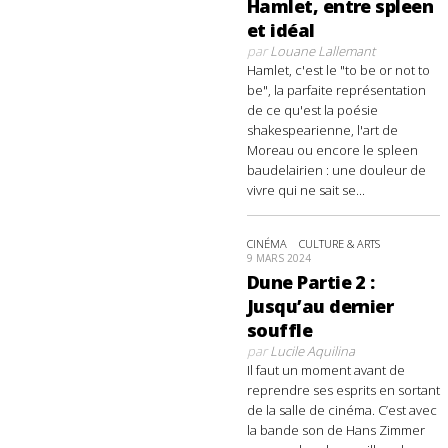
Hamlet, entre spleen
et idéal
par
Louane Lallemant
Hamlet, c'est le "to be or not to
be", la parfaite représentation
de ce qu'est la poésie
shakespearienne, l'art de
Moreau ou encore le spleen
baudelairien : une douleur de
vivre qui ne sait se...
CINÉMA
CULTURE & ARTS
9 MARS 2024
Dune Partie 2 :
Jusqu’au dernier
souffle
par
Lucile Aquilina
Il faut un moment avant de
reprendre ses esprits en sortant
de la salle de cinéma. C’est avec
la bande son de Hans Zimmer