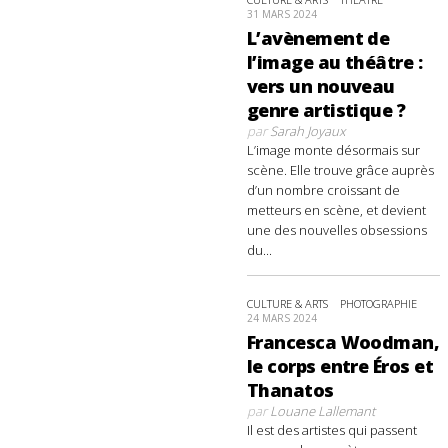
31 MARS 2024
L’avènement de
l’image au théâtre :
vers un nouveau
genre artistique ?
par
Sarah Joyaux
L’image monte désormais sur
scène. Elle trouve grâce auprès
d’un nombre croissant de
metteurs en scène, et devient
une des nouvelles obsessions
du...
CULTURE & ARTS
PHOTOGRAPHIE
24 MARS 2024
Francesca Woodman,
le corps entre Éros et
Thanatos
par
Louane Lallemant
Il est des artistes qui passent