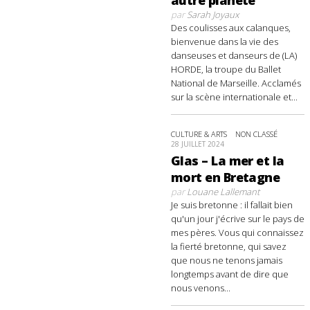
autre planète
par
Sarah Joyaux
Des coulisses aux calanques,
bienvenue dans la vie des
danseuses et danseurs de (LA)
HORDE, la troupe du Ballet
National de Marseille. Acclamés
sur la scène internationale et...
CULTURE & ARTS
NON CLASSÉ
28 JUILLET 2024
Glas – La mer et la
mort en Bretagne
par
Louane Lallemant
Je suis bretonne : il fallait bien
qu'un jour j'écrive sur le pays de
mes pères. Vous qui connaissez
la fierté bretonne, qui savez
que nous ne tenons jamais
longtemps avant de dire que
nous venons...