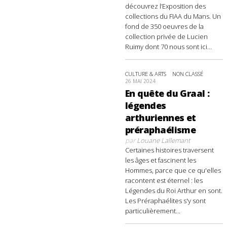
découvrez l’Exposition des
collections du FIAA du Mans. Un
fond de 350 oeuvres de la
collection privée de Lucien
Ruimy dont 70 nous sont ici...
CULTURE & ARTS
NON CLASSÉ
26 MAI 2024
En quête du Graal :
légendes
arthuriennes et
préraphaélisme
par
Louane Lallemant
Certaines histoires traversent
les âges et fascinent les
Hommes, parce que ce qu'elles
racontent est éternel : les
Légendes du Roi Arthur en sont.
Les Préraphaélites s'y sont
particulièrement...