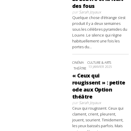
des fous
par
Sarah Joyaux
Quelque chose d’étrange s’est
produit il y a deux semaines
sous les célèbres pyramides du
Louvre. Le silence qui règne
habituellement une fois les
portes du...
CINÉMA
CULTURE & ARTS
13 JANVIER 2025
THÉÂTRE
« Ceux qui
rougissent » : petite
ode aux Option
théâtre
par
Sarah Joyaux
Ceux qui rougissent. Ceux qui
clament, crient, pleurent,
jouent, sourient. Timidement,
les yeux baissés parfois. Mais