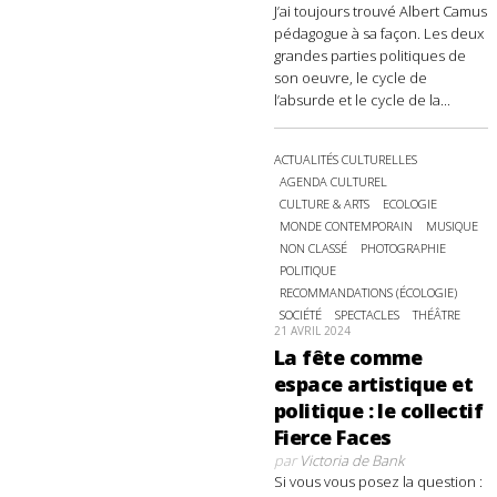
J’ai toujours trouvé Albert Camus
pédagogue à sa façon. Les deux
grandes parties politiques de
son oeuvre, le cycle de
l’absurde et le cycle de la...
ACTUALITÉS CULTURELLES
AGENDA CULTUREL
CULTURE & ARTS
ECOLOGIE
MONDE CONTEMPORAIN
MUSIQUE
NON CLASSÉ
PHOTOGRAPHIE
POLITIQUE
RECOMMANDATIONS (ÉCOLOGIE)
SOCIÉTÉ
SPECTACLES
THÉÂTRE
21 AVRIL 2024
La fête comme
espace artistique et
politique : le collectif
Fierce Faces
par
Victoria de Bank
Si vous vous posez la question :