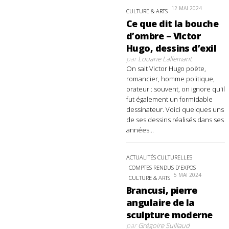
12 MAI 2024
CULTURE & ARTS
Ce que dit la bouche
d’ombre – Victor
Hugo, dessins d’exil
par
Louane Lallemant
On sait Victor Hugo poète,
romancier, homme politique,
orateur : souvent, on ignore qu'il
fut également un formidable
dessinateur. Voici quelques uns
de ses dessins réalisés dans ses
années...
ACTUALITÉS CULTURELLES
COMPTES RENDUS D'EXPOS
5 MAI 2024
CULTURE & ARTS
Brancusi, pierre
angulaire de la
sculpture moderne
par
Grégoire Suillaud