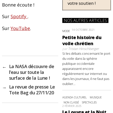
o
y
votre soutien !
Bonne écoute !
o
k
Sur
Spotify
.
NOS AUTRES ARTICLES
Sur
YouTube
.
14 OCTOBRE 2021
MODE
Petite histoire du
voile chrétien
par
Tristan Hinschberger
Si les débats concernant le port
du voile dans la sphère
publique occidentale
←
La NASA découvre de
apparaissent encore
l’eau sur toute la
régulièrement sur internet ou
surface de la Lune !
dans les journaux, il ne faut pas
oublier...
→
La revue de presse Le
Tote Bag du 27/11/20
AGENDA CULTUREL
MUSIQUE
NON CLASSÉ
SPECTACLES
2 FÉVRIER 2025
Le Louvre et la Nuit