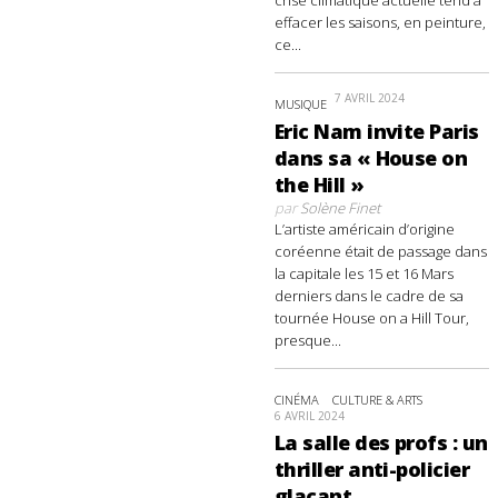
crise climatique actuelle tend à
effacer les saisons, en peinture,
ce...
7 AVRIL 2024
MUSIQUE
Eric Nam invite Paris
dans sa « House on
the Hill »
par
Solène Finet
L’artiste américain d’origine
coréenne était de passage dans
la capitale les 15 et 16 Mars
derniers dans le cadre de sa
tournée House on a Hill Tour,
presque...
CINÉMA
CULTURE & ARTS
6 AVRIL 2024
La salle des profs : un
thriller anti-policier
glaçant