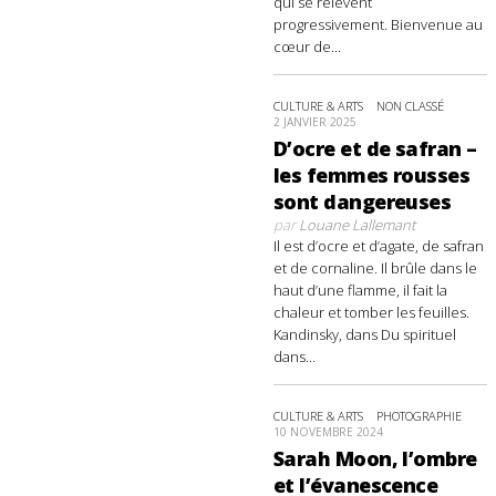
qui se relèvent
progressivement. Bienvenue au
cœur de...
CULTURE & ARTS
NON CLASSÉ
2 JANVIER 2025
D’ocre et de safran –
les femmes rousses
sont dangereuses
par
Louane Lallemant
Il est d’ocre et d’agate, de safran
et de cornaline. Il brûle dans le
haut d’une flamme, il fait la
chaleur et tomber les feuilles.
Kandinsky, dans Du spirituel
dans...
CULTURE & ARTS
PHOTOGRAPHIE
10 NOVEMBRE 2024
Sarah Moon, l’ombre
et l’évanescence