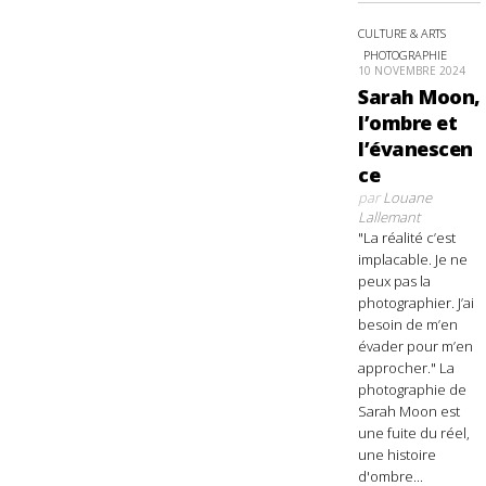
CULTURE & ARTS
PHOTOGRAPHIE
10 NOVEMBRE 2024
Sarah Moon,
l’ombre et
l’évanescen
ce
par
Louane
Lallemant
"La réalité c’est
implacable. Je ne
peux pas la
photographier. J’ai
besoin de m’en
évader pour m’en
approcher." La
photographie de
Sarah Moon est
une fuite du réel,
une histoire
d'ombre...