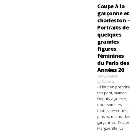
Coupe à la
garçonne et
charleston –
Portraits de
quelques
grandes
figures
féminines
du Paris des
Années 20
par
Louane
Lallemant
- Il faut en prendre
ton parti, maman.
Depuis la guerre,
nous sommes
toutes devenues,
plus ou moins, des
garçonnes ! (Victor
Margueritte, La