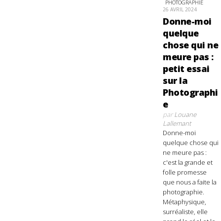
PHOTOGRAPHIE
26 AVRIL 2024
Donne-moi
quelque
chose qui ne
meure pas :
petit essai
sur la
Photographi
e
par
Louane
Lallemant
Donne-moi
quelque chose qui
ne meure pas :
c'est la grande et
folle promesse
que nous a faite la
photographie.
Métaphysique,
surréaliste, elle