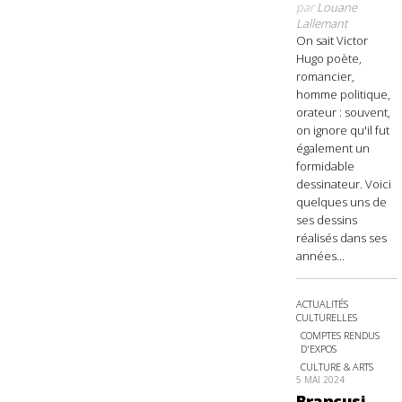
par
Louane
Lallemant
On sait Victor
Hugo poète,
romancier,
homme politique,
orateur : souvent,
on ignore qu'il fut
également un
formidable
dessinateur. Voici
quelques uns de
ses dessins
réalisés dans ses
années...
ACTUALITÉS
CULTURELLES
COMPTES RENDUS
D'EXPOS
CULTURE & ARTS
5 MAI 2024
Brancusi,