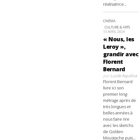
réalisatrice...
CINÉMA
CULTURE & ARTS
13 AVRIL 2024
« Nous, les
Leroy »,
grandir avec
Florent
Bernard
par
Lucile Aquilina
Florent Bernard
livre ici son
premier long-
métrage après de
très longues et
belles années à
nous faire rire
avec les sketchs
de Golden
Moustache puis...