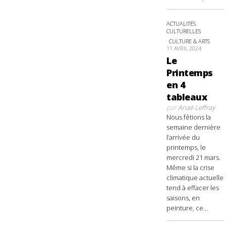
ACTUALITÉS
CULTURELLES
CULTURE & ARTS
11 AVRIL 2024
Le
Printemps
en 4
tableaux
par
Anaë Leffray
Nous fêtions la
semaine dernière
l’arrivée du
printemps, le
mercredi 21 mars.
Même si la crise
climatique actuelle
tend à effacer les
saisons, en
peinture, ce...