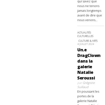
qui savez que
nous ne tenons
jamais longtemps
avant de dire que
nous venons...
ACTUALITÉS
CULTURELLES
CULTURE & ARTS
4 JUILLET 2024
Un.e
DragClown
dans la
galerie
Natalie
Seroussi
par
Grégoire
Suillaud
En poussant les
portes de la
galerie Natalie