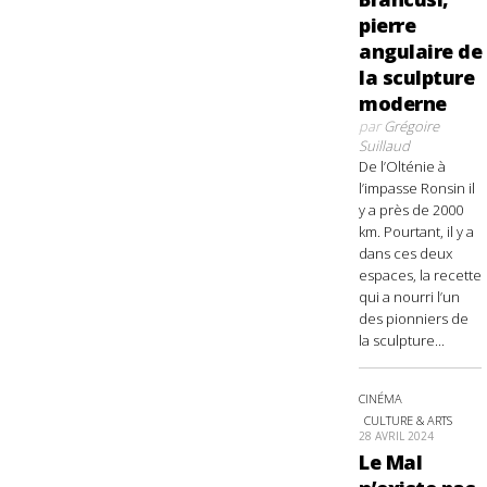
pierre
angulaire de
la sculpture
moderne
par
Grégoire
Suillaud
De l’Olténie à
l’impasse Ronsin il
y a près de 2000
km. Pourtant, il y a
dans ces deux
espaces, la recette
qui a nourri l’un
des pionniers de
la sculpture...
CINÉMA
CULTURE & ARTS
28 AVRIL 2024
Le Mal