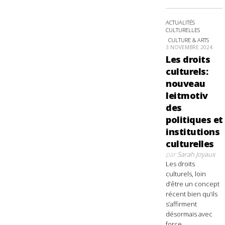
ACTUALITÉS
CULTURELLES
CULTURE & ARTS
3 NOVEMBRE 2024
Les droits
culturels:
nouveau
leitmotiv
des
politiques et
institutions
culturelles
par
Sarah Joyaux
Les droits
culturels, loin
d’être un concept
récent bien qu’ils
s’affirment
désormais avec
force,