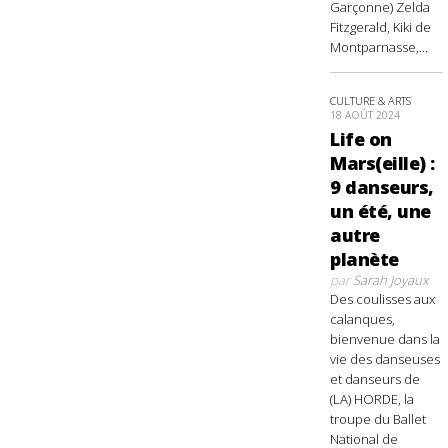
Garçonne) Zelda
Fitzgerald, Kiki de
Montparnasse,...
CULTURE & ARTS
18 AOÛT 2024
Life on
Mars(eille) :
9 danseurs,
un été, une
autre
planète
par
Sarah Joyaux
Des coulisses aux
calanques,
bienvenue dans la
vie des danseuses
et danseurs de
(LA) HORDE, la
troupe du Ballet
National de