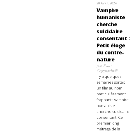
20 AVRIL 2024
Vampire
humaniste
cherche
suicidaire
consentant :
Petit éloge
du contre-
nature
par
Evan
Gogolachvili
Il y a quelques
semaines sortait
un film au nom
particulièrement
frappant : Vampire
humaniste
cherche suicidaire
consentant. Ce
premier long
métrage de la