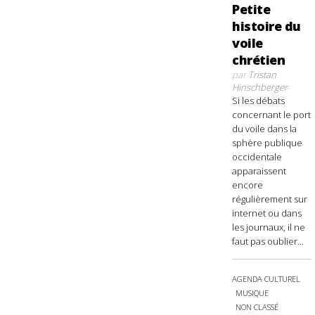
Petite
histoire du
voile
chrétien
par
Tristan
Hinschberger
Si les débats
concernant le port
du voile dans la
sphère publique
occidentale
apparaissent
encore
régulièrement sur
internet ou dans
les journaux, il ne
faut pas oublier...
AGENDA CULTUREL
MUSIQUE
NON CLASSÉ