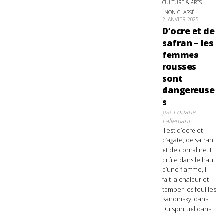
CULTURE & ARTS
NON CLASSÉ
2 JANVIER 2025
D’ocre et de
safran – les
femmes
rousses
sont
dangereuse
s
par
Louane
Lallemant
Il est d’ocre et
d’agate, de safran
et de cornaline. Il
brûle dans le haut
d’une flamme, il
fait la chaleur et
tomber les feuilles.
Kandinsky, dans
Du spirituel dans...