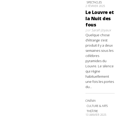
SPECTACLES
2 FÉVRIER 2025
Le Louvre et
la Nuit des
fous
par
Sarah Joyaux
Quelque chose
d’étrange s’est
produit il y a deux
semaines sous les
célèbres
pyramides du
Louvre. Le silence
qui règne
habituellement
une fois les portes
du...
CINÉMA
CULTURE & ARTS
THÉÂTRE
13 JANVIER 2025