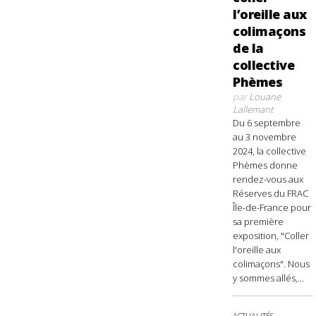
l’oreille aux
colimaçons
de la
collective
Phèmes
par
Louane
Lallemant
Du 6 septembre
au 3 novembre
2024, la collective
Phèmes donne
rendez-vous aux
Réserves du FRAC
Île-de-France pour
sa première
exposition, "Coller
l'oreille aux
colimaçons". Nous
y sommes allés,...
ACTUALITÉS