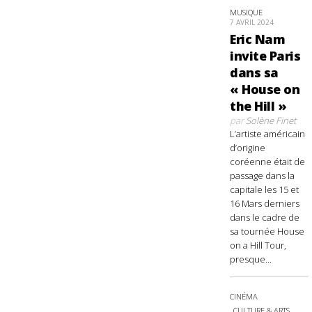
MUSIQUE
7 AVRIL 2024
Eric Nam
invite Paris
dans sa
« House on
the Hill »
par
Solène Finet
L’artiste américain
d’origine
coréenne était de
passage dans la
capitale les 15 et
16 Mars derniers
dans le cadre de
sa tournée House
on a Hill Tour,
presque...
CINÉMA
CULTURE & ARTS