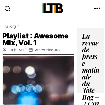
Le
Tote
Catégories
MUSIQUE
Bag
-
Playlist : Awesome
La
Média
Mix, Vol. 1
revue
d'information
quotidienne
de
Auteur
Date
Par
jr13511
28 novembre 2020
de
de
press
l’article
l’article
e
matin
ale
du
Tote
Bag –
24/01