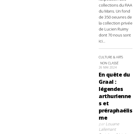
collections du FIAA
du Mans. Un fond
de 350 oeuvres de
la collection privée
de Lucien Ruimy
dont 70 nous sont
ici...
CULTURE & ARTS
NON CLASSÉ
26 MAI 2024
En quête du
Graal :
légendes
arthurienne
s et
préraphaélis
me
par
Louane
Lallemant