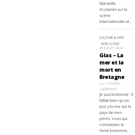
Marseille.
Acclamés sur la
scène
internationale et...
CULTURE & ARTS
NON CLASSÉ
28 JUILLET 2024
Glas – La
mer et la
mort en
Bretagne
par
Louane
Lallemant
Je suis bretonne : il
fallait bien qu'un
jour j'écrive sur le
pays de mes
pères. Vous qui
connaissez la
fierté bretonne,