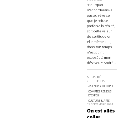
"Pourquoi
n'accorderais-je
pas au rêve ce
que je refuse
parfois à la réalité,
soit cette valeur
de certitude en
elle-même, qui,
dans son temps,
n'est point
exposée à mon
désaveu?" André...
ACTUALITÉS
CULTURELLES
AGENDA CULTUREL
COMPTES RENDUS
D'EXPOS
CULTURE & ARTS
15 SEPTEMBRE 2024
On est allés
coller