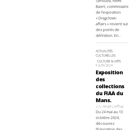
Seroussi, Rémi
Baert, commissaire
de l’exposition
« Dragclown
affairs » revient sur
des points de
définition. En...
ACTUALITÉS
CULTURELLES
CULTURE & ARTS
9 JUIN 2024
Exposition
des
collections
du FIAA du
Mans.
par
Anaë Leffray
Du 24 mai au 13
octobre 2024,
découvrez
l’Exposition des