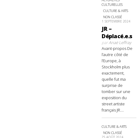
CULTURELLES
CULTURE & ARTS
NON CLASSÉ
1 SEPTEMBRE 2024
JR –
Déplacé.e.s
par
Anaë Leffray
Avant-propos De
l’autre côté de
l’Europe, à
Stockholm plus
exactement,
quelle fut ma
surprise de
tomber sur une
exposition du
street artiste
français JR....
CULTURE & ARTS
NON CLASSÉ
25 AOÛT 2024