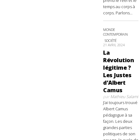
prend le réel et le
temps au corps à
corps. Parlons...
MONDE
CONTEMPORAIN
SOCIÉTÉ
21 AVRIL 2024
La
Révolution
légitime ?
Les Justes
d’Albert
Camus
par
Mathieu Salami
J’ai toujours trouvé
Albert Camus
pédagogue à sa
façon. Les deux
grandes parties
politiques de son