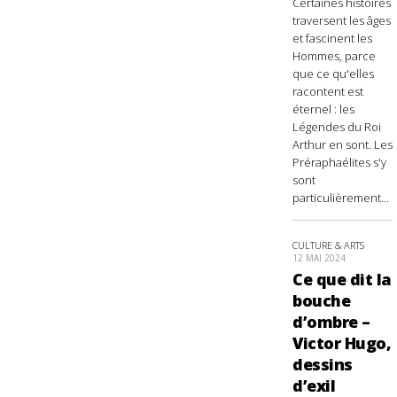
Certaines histoires
traversent les âges
et fascinent les
Hommes, parce
que ce qu'elles
racontent est
éternel : les
Légendes du Roi
Arthur en sont. Les
Préraphaélites s'y
sont
particulièrement...
CULTURE & ARTS
12 MAI 2024
Ce que dit la
bouche
d’ombre –
Victor Hugo,
dessins
d’exil