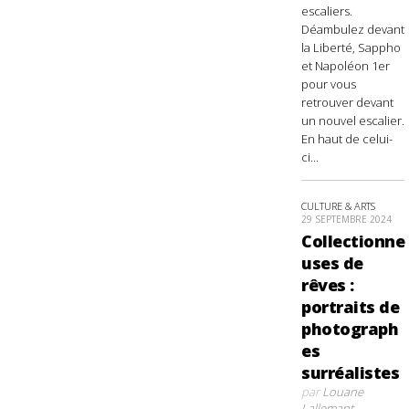
escaliers.
Déambulez devant
la Liberté, Sappho
et Napoléon 1er
pour vous
retrouver devant
un nouvel escalier.
En haut de celui-
ci...
CULTURE & ARTS
29 SEPTEMBRE 2024
Collectionne
uses de
rêves :
portraits de
photograph
es
surréalistes
par
Louane
Lallemant