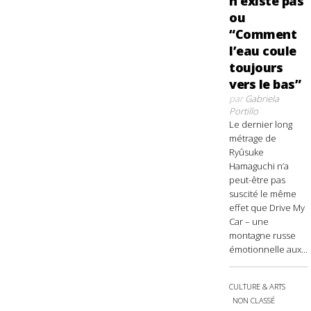
n’existe pas
ou
“Comment
l’eau coule
toujours
vers le bas”
par
Gabriela
Portillo
Le dernier long
métrage de
Ryûsuke
Hamaguchi n’a
peut-être pas
suscité le même
effet que Drive My
Car – une
montagne russe
émotionnelle aux...
CULTURE & ARTS
NON CLASSÉ