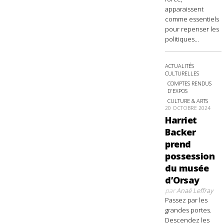
apparaissent
comme essentiels
pour repenser les
politiques...
ACTUALITÉS
CULTURELLES
COMPTES RENDUS
D'EXPOS
CULTURE & ARTS
20 OCTOBRE 2024
Harriet
Backer
prend
possession
du musée
d’Orsay
par
Anaë Leffray
Passez par les
grandes portes.
Descendez les