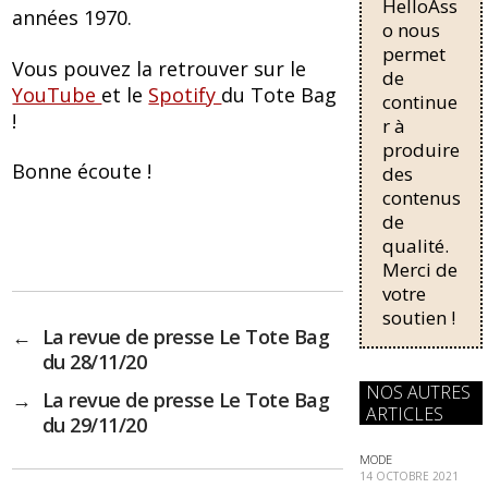
o
HelloAss
pour une
années 1970.
régularisati
o nous
k
on,
permet
Vous pouvez la retrouver sur le
passant de
de
YouTube
et le
Spotify
du Tote Bag
trois...
continue
!
r à
produire
Bonne écoute !
des
contenus
de
qualité.
Merci de
votre
soutien !
←
La revue de presse Le Tote Bag
du 28/11/20
NOS AUTRES
→
La revue de presse Le Tote Bag
ARTICLES
du 29/11/20
MODE
14 OCTOBRE 2021