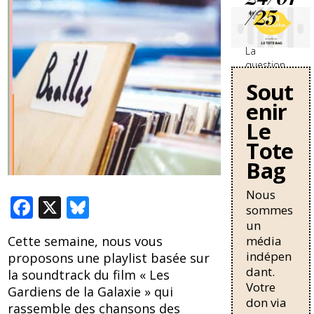
/25
La
question
des
Sout
travailleurs
enir
sans-
papiers en
Le
France se
Tote
durcit avec
Bag
une
nouvelle
circulaire
Nous
F
X
Bl
de Bruno
sommes
Retailleau
ac
u
un
qui
média
Cette semaine, nous vous
e
e
pourrait
indépen
proposons une playlist basée sur
allonger la
b
sk
dant.
la soundtrack du film « Les
durée de
Votre
o
y
résidence
Gardiens de la Galaxie » qui
don via
nécessaire
rassemble des chansons des