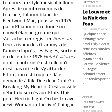
toujours un style musical influent.
SPECTACLES
2 FÉVRIER 2025
Après de nombreux mois de
Le Louvre et
tournée, l’album blanc de
la Nuit des
Fleetwood Mac, poussé en 1976
fous
par « Rhiannon » redonne un
par
Sarah Joyaux
nouvel élan au groupe qui
Quelque chose
s’attache à enregistrer
Rumours
.
d’étrange s’est
produit il y a deux
Leurs rivaux des Grammys de
semaines sous les
l’année d’après, les Eagles, sortent
célèbres
en décembre 1976
Hotel California
pyramides du
dont la notoriété est telle qu’il
Louvre. Le silence
n’est pas utile de s’y attarder.
qui règne
habituellement
Elton John est toujours là et
une fois les portes
demande à Kiki Dee de « Dont Go
du...
Breaking My Heart ». C’est aussi le
début du succès aux Etats-Unis
CINÉMA
pour Electric Light Orchestra avec
CULTURE & ARTS
« Evil Woman » et « Livin’ Thing ».
THÉÂTRE
13 JANVIER 2025