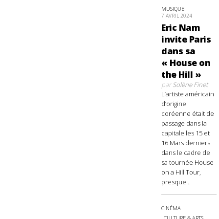
MUSIQUE
7 AVRIL 2024
Eric Nam
invite Paris
dans sa
« House on
the Hill »
par
Solène Finet
L’artiste américain
d’origine
coréenne était de
passage dans la
capitale les 15 et
16 Mars derniers
dans le cadre de
sa tournée House
on a Hill Tour,
presque...
CINÉMA
CULTURE & ARTS