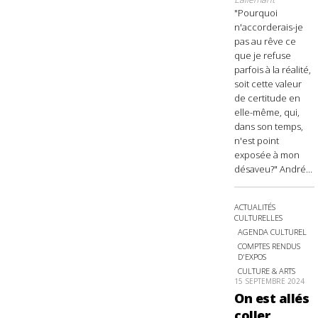
"Pourquoi
n'accorderais-je
pas au rêve ce
que je refuse
parfois à la réalité,
soit cette valeur
de certitude en
elle-même, qui,
dans son temps,
n'est point
exposée à mon
désaveu?" André...
ACTUALITÉS
CULTURELLES
AGENDA CULTUREL
COMPTES RENDUS
D'EXPOS
CULTURE & ARTS
15 SEPTEMBRE 2024
On est allés
coller