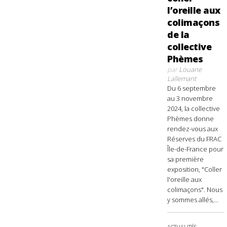
l’oreille aux
colimaçons
de la
collective
Phèmes
par
Louane
Lallemant
Du 6 septembre
au 3 novembre
2024, la collective
Phèmes donne
rendez-vous aux
Réserves du FRAC
Île-de-France pour
sa première
exposition, "Coller
l'oreille aux
colimaçons". Nous
y sommes allés,...
ACTUALITÉS