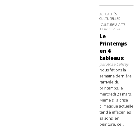
ACTUALITÉS
CULTURELLES
CULTURE & ARTS
11 AVRIL 2024
Le
Printemps
en 4
tableaux
par
Anaë Leffray
Nous fêtions la
semaine dernière
l’arrivée du
printemps, le
mercredi 21 mars.
Même si la crise
climatique actuelle
tend à effacer les
saisons, en
peinture, ce...