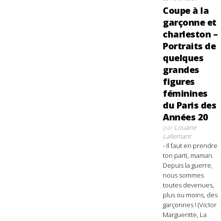
Coupe à la
garçonne et
charleston –
Portraits de
quelques
grandes
figures
féminines
du Paris des
Années 20
par
Louane
Lallemant
- Il faut en prendre
ton parti, maman.
Depuis la guerre,
nous sommes
toutes devenues,
plus ou moins, des
garçonnes ! (Victor
Margueritte, La