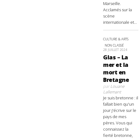
Marseille.
Acclamés sur la
scène
internationale et...
CULTURE & ARTS
NON CLASSÉ
28 JUILLET 2024
Glas – La
mer et la
mort en
Bretagne
par
Louane
Lallemant
Je suis bretonne : il
fallait bien qu'un
jour j'écrive sur le
pays de mes
pères. Vous qui
connaissez la
fierté bretonne,