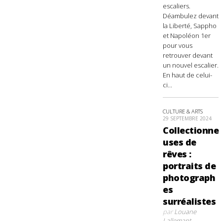
escaliers.
Déambulez devant
la Liberté, Sappho
et Napoléon 1er
pour vous
retrouver devant
un nouvel escalier.
En haut de celui-
ci...
CULTURE & ARTS
29 SEPTEMBRE 2024
Collectionne
uses de
rêves :
portraits de
photograph
es
surréalistes
par
Louane
Lallemant