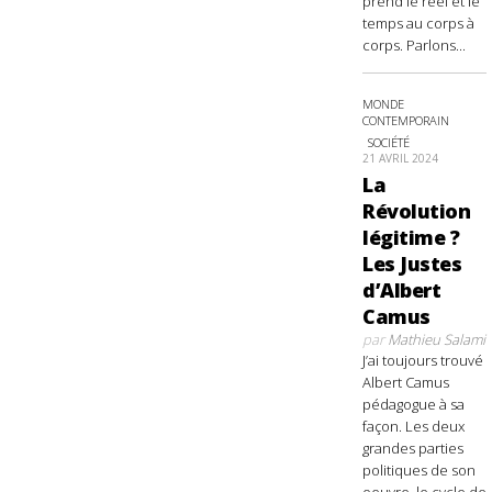
prend le réel et le
temps au corps à
corps. Parlons...
MONDE
CONTEMPORAIN
SOCIÉTÉ
21 AVRIL 2024
La
Révolution
légitime ?
Les Justes
d’Albert
Camus
par
Mathieu Salami
J’ai toujours trouvé
Albert Camus
pédagogue à sa
façon. Les deux
grandes parties
politiques de son