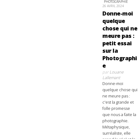
PHOTOGRAPHIE
26 AVRIL 2024
Donne-moi
quelque
chose qui ne
meure pas :
petit essai
sur la
Photographi
e
par
Louane
Lallemant
Donne-moi
quelque chose qui
ne meure pas :
c'est la grande et
folle promesse
que nous a faite la
photographie.
Métaphysique,
surréaliste, elle