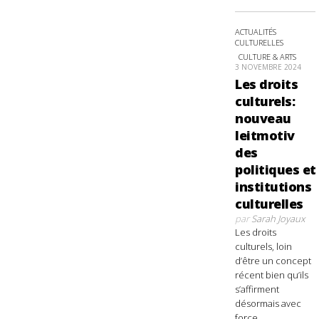
ACTUALITÉS
CULTURELLES
CULTURE & ARTS
3 NOVEMBRE 2024
Les droits
culturels:
nouveau
leitmotiv
des
politiques et
institutions
culturelles
par
Sarah Joyaux
Les droits
culturels, loin
d’être un concept
récent bien qu’ils
s’affirment
désormais avec
force,