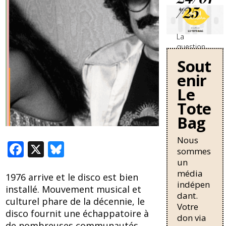
/25
La
question
des
Sout
travailleurs
enir
sans-
papiers en
Le
France se
Tote
durcit avec
Bag
une
nouvelle
circulaire
Nous
F
X
Bl
de Bruno
sommes
Retailleau
ac
u
un
qui
média
e
e
1976 arrive et le disco est bien
pourrait
indépen
installé. Mouvement musical et
allonger la
b
sk
dant.
durée de
culturel phare de la décennie, le
Votre
o
y
résidence
disco fournit une échappatoire à
don via
nécessaire
de nombreuses communautés