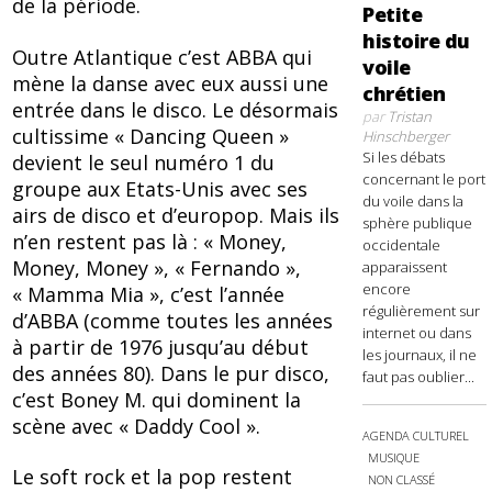
de la période.
Petite
histoire du
Outre Atlantique c’est ABBA qui
voile
mène la danse avec eux aussi une
chrétien
entrée dans le disco. Le désormais
par
Tristan
cultissime « Dancing Queen »
Hinschberger
Si les débats
devient le seul numéro 1 du
concernant le port
groupe aux Etats-Unis avec ses
du voile dans la
airs de disco et d’europop. Mais ils
sphère publique
n’en restent pas là : « Money,
occidentale
Money, Money », « Fernando »,
apparaissent
encore
« Mamma Mia », c’est l’année
régulièrement sur
d’ABBA (comme toutes les années
internet ou dans
à partir de 1976 jusqu’au début
les journaux, il ne
des années 80). Dans le pur disco,
faut pas oublier...
c’est Boney M. qui dominent la
scène avec « Daddy Cool ».
AGENDA CULTUREL
MUSIQUE
Le soft rock et la pop restent
NON CLASSÉ