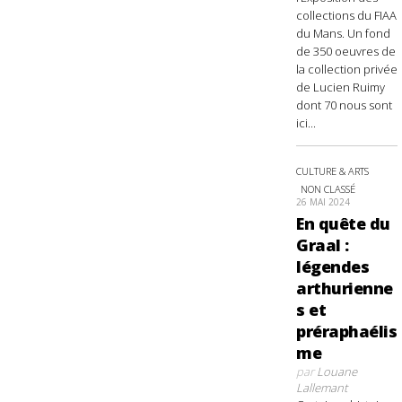
collections du FIAA
du Mans. Un fond
de 350 oeuvres de
la collection privée
de Lucien Ruimy
dont 70 nous sont
ici...
CULTURE & ARTS
NON CLASSÉ
26 MAI 2024
En quête du
Graal :
légendes
arthurienne
s et
préraphaélis
me
par
Louane
Lallemant