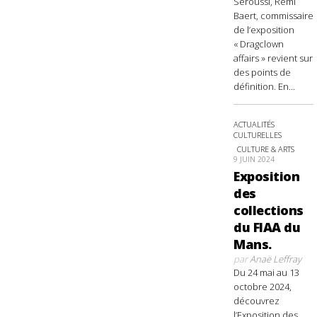
Seroussi, Rémi
Baert, commissaire
de l’exposition
« Dragclown
affairs » revient sur
des points de
définition. En...
ACTUALITÉS
CULTURELLES
CULTURE & ARTS
9 JUIN 2024
Exposition
des
collections
du FIAA du
Mans.
par
Anaë Leffray
Du 24 mai au 13
octobre 2024,
découvrez
l’Exposition des