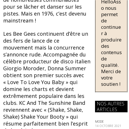
o
HelloAss
pour une
pour se lâcher et danser sur les
régularisati
o nous
k
pistes. Mais en 1976, c’est devenu
on,
permet
passant de
mainstream !
de
trois...
continue
r à
Les Bee Gees continuent d’être un
produire
des fers de lance de ce
des
mouvement mais la concurrence
contenus
s’annonce rude. Accompagnée du
de
célèbre producteur de disco italien
qualité.
Giorgio Moroder, Donna Summer
Merci de
obtient son premier succès avec
votre
« Love To Love You Baby » qui
soutien !
domine les charts et devient
extrêmement populaire dans les
clubs. KC And The Sunshine Band
NOS AUTRES
ARTICLES
reviennent avec « (Shake, Shake,
Shake) Shake Your Booty » qui
MODE
résume parfaitement bien l’esprit
14 OCTOBRE 2021