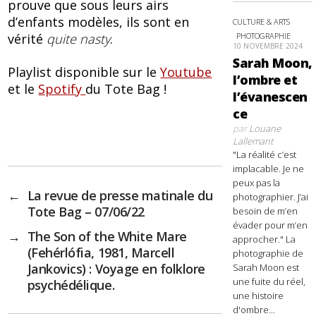
prouve que sous leurs airs
d’enfants modèles, ils sont en
CULTURE & ARTS
PHOTOGRAPHIE
vérité
quite nasty
.
10 NOVEMBRE 2024
Sarah Moon,
Playlist disponible sur le
Youtube
l’ombre et
et le
Spotify
du Tote Bag !
l’évanescen
ce
par
Louane
Lallemant
"La réalité c’est
implacable. Je ne
peux pas la
←
La revue de presse matinale du
photographier. J’ai
Tote Bag – 07/06/22
besoin de m’en
évader pour m’en
→
The Son of the White Mare
approcher." La
(Fehérlófia, 1981, Marcell
photographie de
Jankovics) : Voyage en folklore
Sarah Moon est
une fuite du réel,
psychédélique.
une histoire
d'ombre...