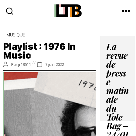
Le
Tote
Catégories
MUSIQUE
Bag
-
Playlist : 1976 In
La
Média
Music
revue
d'information
quotidienne
de
Auteur
Date
Par
jr13511
7 juin 2022
de
de
press
l’article
l’article
e
matin
ale
du
Tote
Bag –
24/01