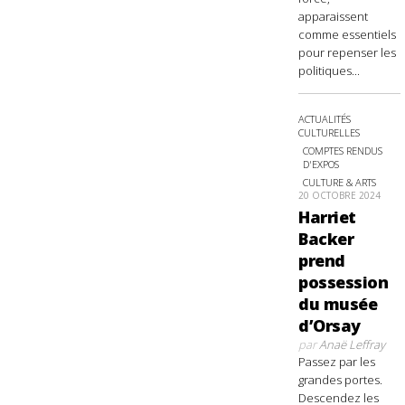
apparaissent
comme essentiels
pour repenser les
politiques...
ACTUALITÉS
CULTURELLES
COMPTES RENDUS
D'EXPOS
CULTURE & ARTS
20 OCTOBRE 2024
Harriet
Backer
prend
possession
du musée
d’Orsay
par
Anaë Leffray
Passez par les
grandes portes.
Descendez les