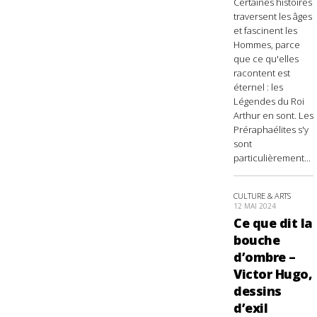
Certaines histoires
traversent les âges
et fascinent les
Hommes, parce
que ce qu'elles
racontent est
éternel : les
Légendes du Roi
Arthur en sont. Les
Préraphaélites s'y
sont
particulièrement...
CULTURE & ARTS
12 MAI 2024
Ce que dit la
bouche
d’ombre –
Victor Hugo,
dessins
d’exil