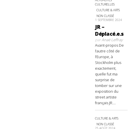
CULTURELLES
CULTURE & ARTS
NON CLASSÉ
1 SEPTEMBRE 2024
JR –
Déplacé.e.s
par
Anaë Leffray
Avant-propos De
l’autre côté de
l’Europe, à
Stockholm plus
exactement,
quelle fut ma
surprise de
tomber sur une
exposition du
street artiste
français JR....
CULTURE & ARTS
NON CLASSÉ
25 AOÛT 2024