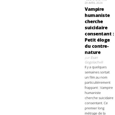
20 AVRIL 2024
Vampire
humaniste
cherche
suicidaire
consentant :
Petit éloge
du contre-
nature
par
Evan
Gogolachvili
Il y a quelques
semaines sortait
un film au nom
particulièrement
frappant : Vampire
humaniste
cherche suicidaire
consentant. Ce
premier long
métrage de la