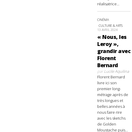
réalisatrice...
CINÉMA
CULTURE & ARTS
13 AVRIL 2024
« Nous, les
Leroy »,
grandir avec
Florent
Bernard
par
Lucile Aquilina
Florent Bernard
livre ici son
premier long-
métrage après de
très longues et
belles années à
nous faire rire
avec les sketchs
de Golden
Moustache puis...