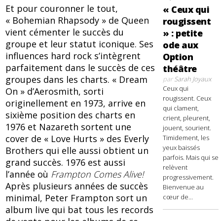
Et pour couronner le tout,
« Ceux qui
« Bohemian Rhapsody » de Queen
rougissent
vient cémenter le succès du
» : petite
groupe et leur statut iconique. Ses
ode aux
influences hard rock s’intègrent
Option
parfaitement dans le succès de ces
théâtre
groupes dans les charts. « Dream
par
Sarah Joyaux
Ceux qui
On » d’Aerosmith, sorti
rougissent. Ceux
originellement en 1973, arrive en
qui clament,
sixième position des charts en
crient, pleurent,
1976 et Nazareth sortent une
jouent, sourient.
cover de « Love Hurts » des Everly
Timidement, les
yeux baissés
Brothers qui elle aussi obtient un
parfois. Mais qui se
grand succès. 1976 est aussi
relèvent
l’année où
Frampton Comes Alive!
progressivement.
Après plusieurs années de succès
Bienvenue au
minimal, Peter Frampton sort un
cœur de...
album live qui bat tous les records