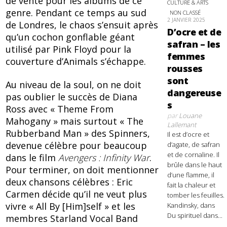
de vente pour les albums de ce
CULTURE & ARTS
genre. Pendant ce temps au sud
NON CLASSÉ
2 JANVIER 2025
de Londres, le chaos s’ensuit après
D’ocre et de
qu’un cochon gonflable géant
safran – les
utilisé par Pink Floyd pour la
femmes
couverture d’Animals s’échappe.
rousses
sont
Au niveau de la soul, on ne doit
dangereuse
pas oublier le succès de Diana
s
Ross avec « Theme From
par
Louane
Mahogany » mais surtout « The
Lallemant
Rubberband Man » des Spinners,
Il est d’ocre et
devenue célèbre pour beaucoup
d’agate, de safran
et de cornaline. Il
dans le film
Avengers : Infinity War
.
brûle dans le haut
Pour terminer, on doit mentionner
d’une flamme, il
deux chansons célèbres : Eric
fait la chaleur et
Carmen décide qu’il ne veut plus
tomber les feuilles.
vivre « All By [Him]self » et les
Kandinsky, dans
Du spirituel dans...
membres Starland Vocal Band