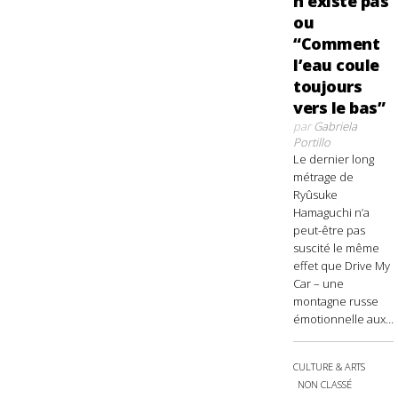
n’existe pas
ou
“Comment
l’eau coule
toujours
vers le bas”
par
Gabriela
Portillo
Le dernier long
métrage de
Ryûsuke
Hamaguchi n’a
peut-être pas
suscité le même
effet que Drive My
Car – une
montagne russe
émotionnelle aux...
CULTURE & ARTS
NON CLASSÉ