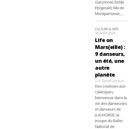
Garçonne) Zelda
Fitzgerald, Kiki de
Montparnasse,...
CULTURE & ARTS
18 AOÛT 2024
Life on
Mars(eille) :
9 danseurs,
un été, une
autre
planète
par
Sarah Joyaux
Des coulisses aux
calanques,
bienvenue dans la
vie des danseuses
et danseurs de
(LA) HORDE, la
troupe du Ballet
National de