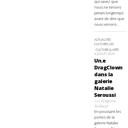
qui savez que
nous ne tenons
jamais longtemps
avant de dire que
nous venons...
ACTUALITÉS
CULTURELLES
CULTURE & ARTS
4 JUILLET 2024
Un.e
DragClown
dans la
galerie
Natalie
Seroussi
par
Grégoire
Suillaud
En poussant les
portes de la
galerie Natalie