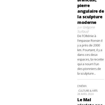
pierre
angulaire de
la sculpture
moderne
par
Grégoire
Suillaud
De l’Olténie à
l’impasse Ronsin il
y a près de 2000
km. Pourtant, il y a
dans ces deux
espaces, la recette
qui a nourri l’un
des pionniers de
la sculpture...
CINÉMA
CULTURE & ARTS
28 AVRIL 2024
Le Mal