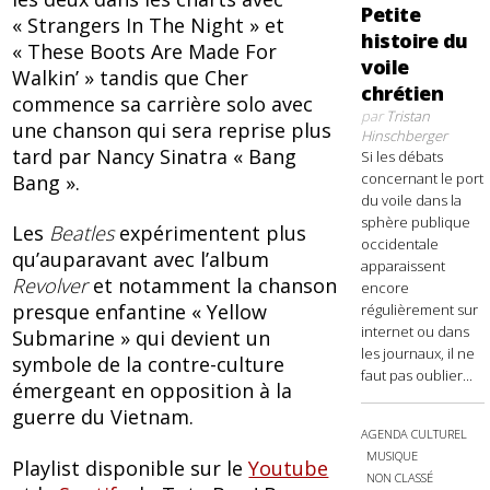
Petite
« Strangers In The Night » et
histoire du
« These Boots Are Made For
voile
Walkin’ » tandis que Cher
chrétien
commence sa carrière solo avec
par
Tristan
une chanson qui sera reprise plus
Hinschberger
tard par Nancy Sinatra « Bang
Si les débats
concernant le port
Bang ».
du voile dans la
sphère publique
Les
Beatles
expérimentent plus
occidentale
qu’auparavant avec l’album
apparaissent
Revolver
et notamment la chanson
encore
presque enfantine « Yellow
régulièrement sur
internet ou dans
Submarine » qui devient un
les journaux, il ne
symbole de la contre-culture
faut pas oublier...
émergeant en opposition à la
guerre du Vietnam.
AGENDA CULTUREL
MUSIQUE
Playlist disponible sur le
Youtube
NON CLASSÉ