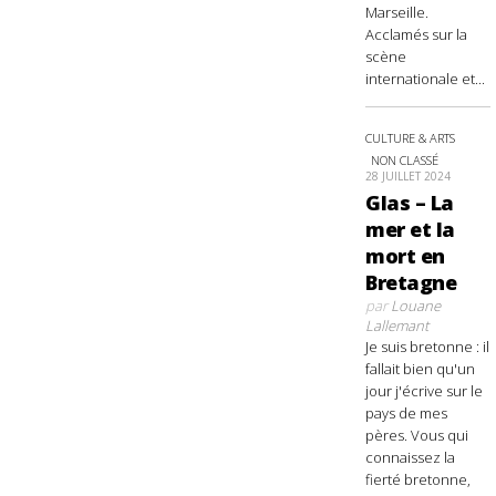
Marseille.
Acclamés sur la
scène
internationale et...
CULTURE & ARTS
NON CLASSÉ
28 JUILLET 2024
Glas – La
mer et la
mort en
Bretagne
par
Louane
Lallemant
Je suis bretonne : il
fallait bien qu'un
jour j'écrive sur le
pays de mes
pères. Vous qui
connaissez la
fierté bretonne,