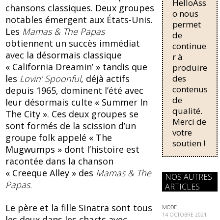
o
HelloAss
pour une
chansons classiques. Deux groupes
régularisati
o nous
k
notables émergent aux États-Unis.
on,
permet
Les
Mamas & The Papas
passant de
de
trois...
obtiennent un succès immédiat
continue
avec la désormais classique
r à
« California Dreamin’ » tandis que
produire
des
les
Lovin’ Spoonful
, déjà actifs
contenus
depuis 1965, dominent l’été avec
de
leur désormais culte « Summer In
qualité.
The City ». Ces deux groupes se
Merci de
sont formés de la scission d’un
votre
groupe folk appelé « The
soutien !
Mugwumps » dont l’histoire est
racontée dans la chanson
« Creeque Alley » des
Mamas & The
NOS AUTRES
Papas.
ARTICLES
Le père et la fille Sinatra sont tous
MODE
14 OCTOBRE 2021
les deux dans les charts avec