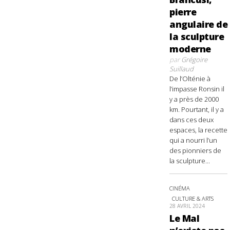
pierre
angulaire de
la sculpture
moderne
par
Grégoire
Suillaud
De l’Olténie à
l’impasse Ronsin il
y a près de 2000
km. Pourtant, il y a
dans ces deux
espaces, la recette
qui a nourri l’un
des pionniers de
la sculpture...
CINÉMA
CULTURE & ARTS
28 AVRIL 2024
Le Mal