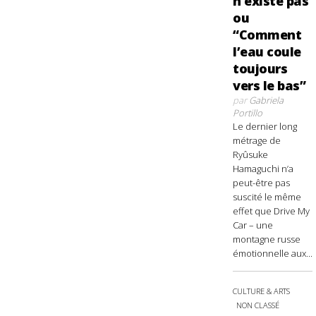
n’existe pas
ou
“Comment
l’eau coule
toujours
vers le bas”
par
Gabriela
Portillo
Le dernier long
métrage de
Ryûsuke
Hamaguchi n’a
peut-être pas
suscité le même
effet que Drive My
Car – une
montagne russe
émotionnelle aux...
CULTURE & ARTS
NON CLASSÉ