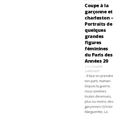
Coupe à la
garçonne et
charleston –
Portraits de
quelques
grandes
figures
féminines
du Paris des
Années 20
par
Louane
Lallemant
- Il faut en prendre
ton parti, maman.
Depuis la guerre,
nous sommes
toutes devenues,
plus ou moins, des
garçonnes ! (Victor
Margueritte, La