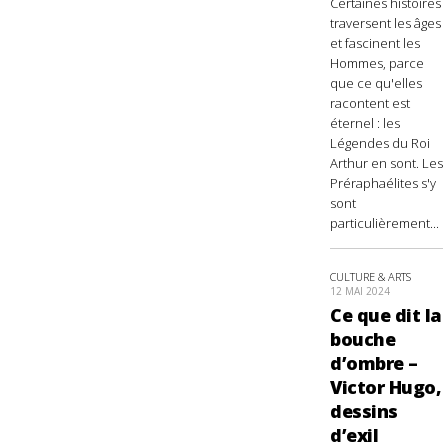
Certaines histoires
traversent les âges
et fascinent les
Hommes, parce
que ce qu'elles
racontent est
éternel : les
Légendes du Roi
Arthur en sont. Les
Préraphaélites s'y
sont
particulièrement...
CULTURE & ARTS
12 MAI 2024
Ce que dit la
bouche
d’ombre –
Victor Hugo,
dessins
d’exil