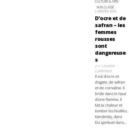
CULTURE & ARTS
NON CLASSÉ
2 JANVIER 2025
D’ocre et de
safran – les
femmes
rousses
sont
dangereuse
s
par
Louane
Lallemant
Il est d’ocre et
d’agate, de safran
et de cornaline. Il
brûle dans le haut
d’une flamme, il
fait la chaleur et
tomber les feuilles.
Kandinsky, dans
Du spirituel dans...