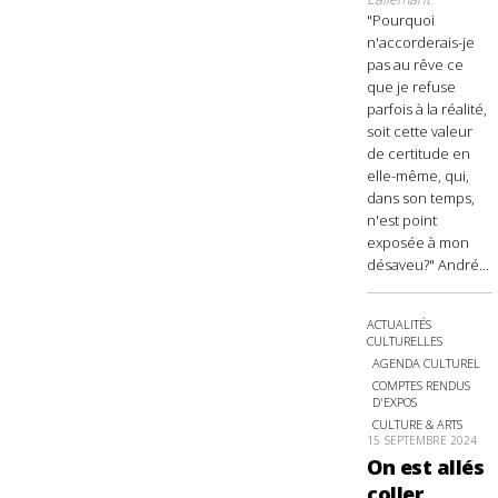
"Pourquoi
n'accorderais-je
pas au rêve ce
que je refuse
parfois à la réalité,
soit cette valeur
de certitude en
elle-même, qui,
dans son temps,
n'est point
exposée à mon
désaveu?" André...
ACTUALITÉS
CULTURELLES
AGENDA CULTUREL
COMPTES RENDUS
D'EXPOS
CULTURE & ARTS
15 SEPTEMBRE 2024
On est allés
coller