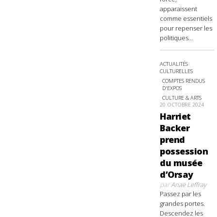
apparaissent
comme essentiels
pour repenser les
politiques...
ACTUALITÉS
CULTURELLES
COMPTES RENDUS
D'EXPOS
CULTURE & ARTS
20 OCTOBRE 2024
Harriet
Backer
prend
possession
du musée
d’Orsay
par
Anaë Leffray
Passez par les
grandes portes.
Descendez les