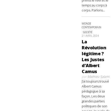
prend le réel et le
temps au corps à
corps. Parlons...
MONDE
CONTEMPORAIN
SOCIÉTÉ
21 AVRIL 2024
La
Révolution
légitime ?
Les Justes
d’Albert
Camus
par
Mathieu Salami
J’ai toujours trouvé
Albert Camus
pédagogue à sa
façon. Les deux
grandes parties
politiques de son