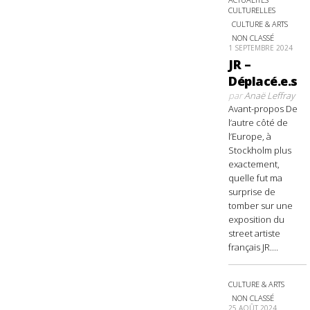
CULTURELLES
CULTURE & ARTS
NON CLASSÉ
1 SEPTEMBRE 2024
JR –
Déplacé.e.s
par
Anaë Leffray
Avant-propos De
l’autre côté de
l’Europe, à
Stockholm plus
exactement,
quelle fut ma
surprise de
tomber sur une
exposition du
street artiste
français JR....
CULTURE & ARTS
NON CLASSÉ
25 AOÛT 2024