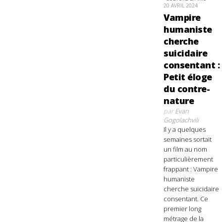
20 AVRIL 2024
Vampire
humaniste
cherche
suicidaire
consentant :
Petit éloge
du contre-
nature
par
Evan
Gogolachvili
Il y a quelques
semaines sortait
un film au nom
particulièrement
frappant : Vampire
humaniste
cherche suicidaire
consentant. Ce
premier long
métrage de la