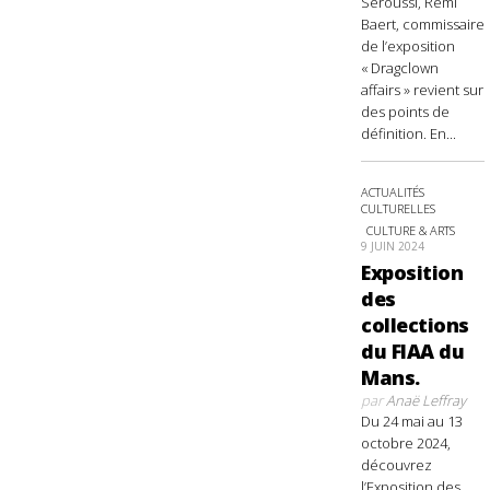
Seroussi, Rémi
Baert, commissaire
de l’exposition
« Dragclown
affairs » revient sur
des points de
définition. En...
ACTUALITÉS
CULTURELLES
CULTURE & ARTS
9 JUIN 2024
Exposition
des
collections
du FIAA du
Mans.
par
Anaë Leffray
Du 24 mai au 13
octobre 2024,
découvrez
l’Exposition des