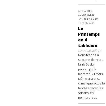
ACTUALITÉS
CULTURELLES
CULTURE & ARTS
11 AVRIL 2024
Le
Printemps
en 4
tableaux
par
Anaë Leffray
Nous fêtions la
semaine dernière
l’arrivée du
printemps, le
mercredi 21 mars.
Même si la crise
climatique actuelle
tend à effacer les
saisons, en
peinture, ce...