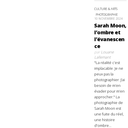
CULTURE & ARTS
PHOTOGRAPHIE
10 NOVEMBRE 2024
Sarah Moon,
l’ombre et
l’évanescen
ce
par
Louane
Lallemant
"La réalité c’est
implacable. Je ne
peux pas la
photographier. J’ai
besoin de m’en
évader pour m’en
approcher." La
photographie de
Sarah Moon est
une fuite du réel,
une histoire
d'ombre...