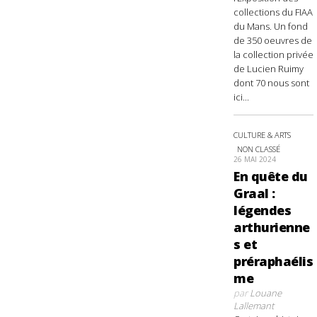
collections du FIAA
du Mans. Un fond
de 350 oeuvres de
la collection privée
de Lucien Ruimy
dont 70 nous sont
ici...
CULTURE & ARTS
NON CLASSÉ
26 MAI 2024
En quête du
Graal :
légendes
arthurienne
s et
préraphaélis
me
par
Louane
Lallemant