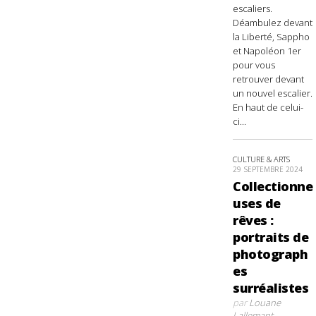
escaliers.
Déambulez devant
la Liberté, Sappho
et Napoléon 1er
pour vous
retrouver devant
un nouvel escalier.
En haut de celui-
ci...
CULTURE & ARTS
29 SEPTEMBRE 2024
Collectionne
uses de
rêves :
portraits de
photograph
es
surréalistes
par
Louane
Lallemant