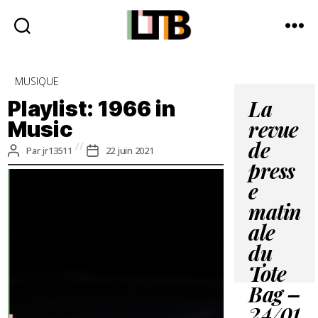
Le
Tote
Catégories
MUSIQUE
Bag
-
Playlist: 1966 in
La
Média
Music
revue
d'information
quotidienne
de
Auteur
Date
Par
jr13511
22 juin 2021
de
de
press
l’article
l’article
e
matin
ale
du
Tote
Bag –
24/01