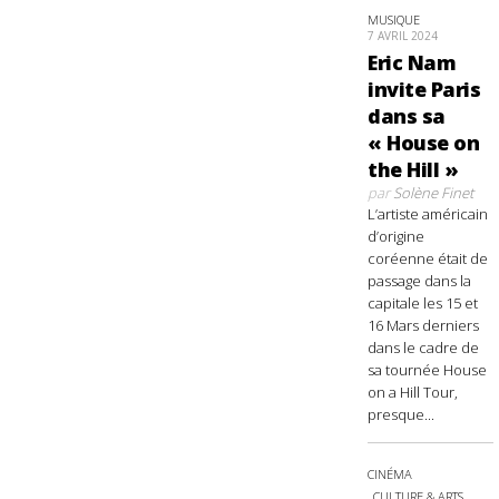
MUSIQUE
7 AVRIL 2024
Eric Nam
invite Paris
dans sa
« House on
the Hill »
par
Solène Finet
L’artiste américain
d’origine
coréenne était de
passage dans la
capitale les 15 et
16 Mars derniers
dans le cadre de
sa tournée House
on a Hill Tour,
presque...
CINÉMA
CULTURE & ARTS