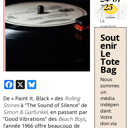
/25
La
question
des
Sout
travailleurs
enir
sans-
papiers en
Le
France se
Tote
durcit avec
Bag
une
nouvelle
circulaire
Nous
F
X
Bl
de Bruno
sommes
Retailleau
ac
u
un
qui
média
De « Paint It, Black » des
Rolling
e
e
pourrait
indépen
Stones
à “The Sound of Silence” de
allonger la
b
sk
dant.
Simon & Garfunkel
, en passant par
durée de
Votre
o
y
résidence
“Good Vibrations” des
Beach Boys
,
don via
nécessaire
l’année 1966 offre beaucoup de