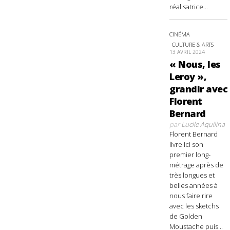
réalisatrice...
CINÉMA
CULTURE & ARTS
13 AVRIL 2024
« Nous, les
Leroy »,
grandir avec
Florent
Bernard
par
Lucile Aquilina
Florent Bernard
livre ici son
premier long-
métrage après de
très longues et
belles années à
nous faire rire
avec les sketchs
de Golden
Moustache puis...