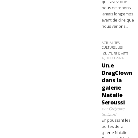
qui savez que
nous ne tenons
jamais longtemps
avant de dire que
nous venons...
ACTUALITÉS
CULTURELLES
CULTURE & ARTS
4 JUILLET 2024
Un.e
DragClown
dans la
galerie
Natalie
Seroussi
par
Grégoire
Suillaud
En poussant les
portes de la
galerie Natalie