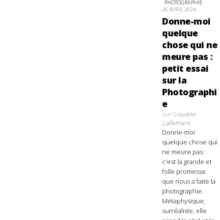
PHOTOGRAPHIE
26 AVRIL 2024
Donne-moi
quelque
chose qui ne
meure pas :
petit essai
sur la
Photographi
e
par
Louane
Lallemant
Donne-moi
quelque chose qui
ne meure pas :
c'est la grande et
folle promesse
que nous a faite la
photographie.
Métaphysique,
surréaliste, elle