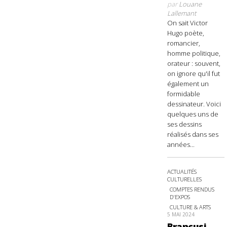
par
Louane
Lallemant
On sait Victor
Hugo poète,
romancier,
homme politique,
orateur : souvent,
on ignore qu'il fut
également un
formidable
dessinateur. Voici
quelques uns de
ses dessins
réalisés dans ses
années...
ACTUALITÉS
CULTURELLES
COMPTES RENDUS
D'EXPOS
CULTURE & ARTS
5 MAI 2024
Brancusi,