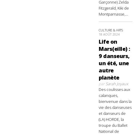
Garçonne) Zelda
Fitzgerald, Kiki de
Montparnasse,...
CULTURE & ARTS
18 AOÛT 2024
Life on
Mars(eille) :
9 danseurs,
un été, une
autre
planète
par
Sarah Joyaux
Des coulisses aux
calanques,
bienvenue dans la
vie des danseuses
et danseurs de
(LA) HORDE, la
troupe du Ballet
National de