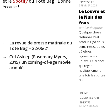
et le
Spotify
du Tote Bag ! Bonne
SPECTACLES
écoute !
2 FÉVRIER 2025
Le Louvre et
la Nuit des
fous
par
Sarah Joyaux
Quelque chose
d’étrange s’est
produit il y a deux
←
La revue de presse matinale du
semaines sous les
Tote Bag – 22/06/21
célèbres
→
Girl Asleep (Rosemary Myers,
pyramides du
Louvre. Le silence
2015): un coming-of-age movie
qui règne
acidulé
habituellement
une fois les portes
du...
CINÉMA
CULTURE & ARTS
THÉÂTRE
13 JANVIER 2025