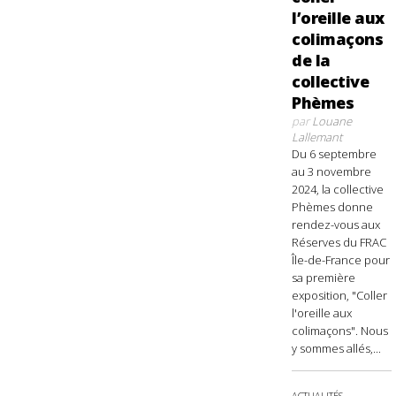
l’oreille aux
colimaçons
de la
collective
Phèmes
par
Louane
Lallemant
Du 6 septembre
au 3 novembre
2024, la collective
Phèmes donne
rendez-vous aux
Réserves du FRAC
Île-de-France pour
sa première
exposition, "Coller
l'oreille aux
colimaçons". Nous
y sommes allés,...
ACTUALITÉS