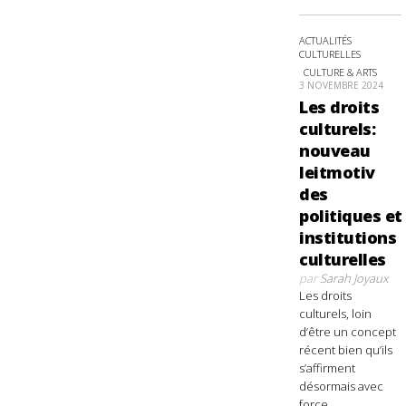
ACTUALITÉS
CULTURELLES
CULTURE & ARTS
3 NOVEMBRE 2024
Les droits
culturels:
nouveau
leitmotiv
des
politiques et
institutions
culturelles
par
Sarah Joyaux
Les droits
culturels, loin
d’être un concept
récent bien qu’ils
s’affirment
désormais avec
force,