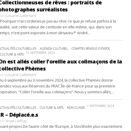
Collectionneuses de rêves : portraits de
photographes surréalistes
par
Louane Lallemant
"Pourquoi n'accorderais-je pas au rêve ce que je refuse parfois à la
réalité, soit cette valeur de certitude en elle-même, qui, dans son
temps, n'est point exposée à mon désaveu?" André...
ACTUALITÉS CULTURELLES
AGENDA CULTUREL
COMPTES RENDUS D'EXPOS
15 SEPTEMBRE 2024
CULTURE & ARTS
On est allés coller l’oreille aux colimaçons de la
collective Phèmes
par
Louane Lallemant
Du 6 septembre au 3 novembre 2024, la collective Phèmes donne
rendez-vous aux Réserves du FRAC Île-de-France pour sa première
exposition, "Coller l'oreille aux colimaçons". Nous y sommes allés,...
1 SEPTEMBRE 2024
ACTUALITÉS CULTURELLES
CULTURE & ARTS
NON CLASSÉ
JR – Déplacé.e.s
par
Anaë Leffray
Avant-propos De l’autre côté de l’Europe, à Stockholm plus exactement,