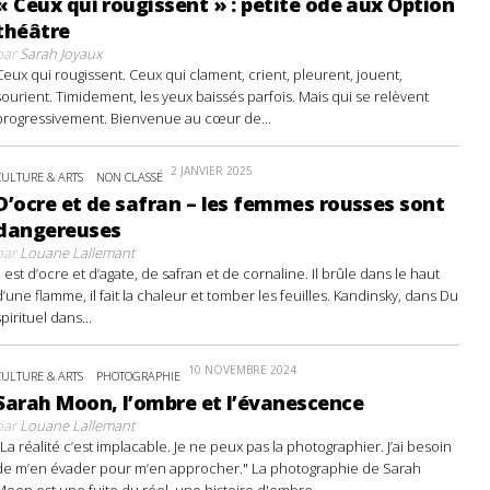
« Ceux qui rougissent » : petite ode aux Option
théâtre
par
Sarah Joyaux
Ceux qui rougissent. Ceux qui clament, crient, pleurent, jouent,
sourient. Timidement, les yeux baissés parfois. Mais qui se relèvent
progressivement. Bienvenue au cœur de...
2 JANVIER 2025
CULTURE & ARTS
NON CLASSÉ
D’ocre et de safran – les femmes rousses sont
dangereuses
par
Louane Lallemant
Il est d’ocre et d’agate, de safran et de cornaline. Il brûle dans le haut
d’une flamme, il fait la chaleur et tomber les feuilles. Kandinsky, dans Du
spirituel dans...
10 NOVEMBRE 2024
CULTURE & ARTS
PHOTOGRAPHIE
Sarah Moon, l’ombre et l’évanescence
par
Louane Lallemant
"La réalité c’est implacable. Je ne peux pas la photographier. J’ai besoin
de m’en évader pour m’en approcher." La photographie de Sarah
Moon est une fuite du réel, une histoire d'ombre...