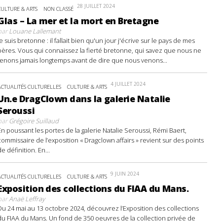
28 JUILLET 2024
CULTURE & ARTS
NON CLASSÉ
Glas – La mer et la mort en Bretagne
par
Louane Lallemant
Je suis bretonne : il fallait bien qu'un jour j'écrive sur le pays de mes
pères. Vous qui connaissez la fierté bretonne, qui savez que nous ne
tenons jamais longtemps avant de dire que nous venons...
4 JUILLET 2024
ACTUALITÉS CULTURELLES
CULTURE & ARTS
Un.e DragClown dans la galerie Natalie
Seroussi
par
Grégoire Suillaud
En poussant les portes de la galerie Natalie Seroussi, Rémi Baert,
commissaire de l’exposition « Dragclown affairs » revient sur des points
de définition. En...
9 JUIN 2024
ACTUALITÉS CULTURELLES
CULTURE & ARTS
Exposition des collections du FIAA du Mans.
par
Anaë Leffray
Du 24 mai au 13 octobre 2024, découvrez l’Exposition des collections
du FIAA du Mans. Un fond de 350 oeuvres de la collection privée de