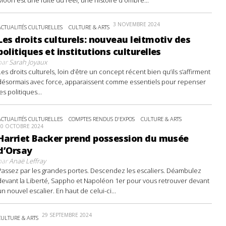
3 NOVEMBRE 2024
ACTUALITÉS CULTURELLES
CULTURE & ARTS
Les droits culturels: nouveau leitmotiv des
politiques et institutions culturelles
par
Sarah Joyaux
Les droits culturels, loin d’être un concept récent bien qu’ils s’affirment
désormais avec force, apparaissent comme essentiels pour repenser
les politiques...
ACTUALITÉS CULTURELLES
COMPTES RENDUS D'EXPOS
CULTURE & ARTS
20 OCTOBRE 2024
Harriet Backer prend possession du musée
d’Orsay
par
Anaë Leffray
Passez par les grandes portes. Descendez les escaliers. Déambulez
devant la Liberté, Sappho et Napoléon 1er pour vous retrouver devant
un nouvel escalier. En haut de celui-ci...
29 SEPTEMBRE 2024
CULTURE & ARTS