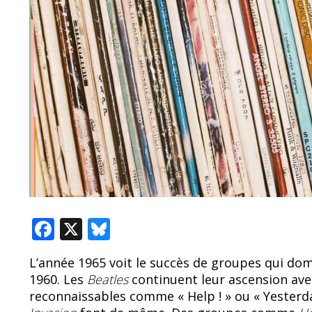
F
X
Bl
ac
u
L’année 1965 voit le succès de groupes qui do
e
e
1960. Les
Beatles
continuent leur ascension avec
b
sk
reconnaissables comme « Help ! » ou « Yesterd