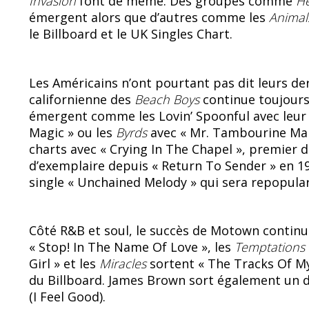
o
y
Invasion
font de même. Des groupes comme
He
émergent alors que d’autres comme les
Anima
o
le Billboard et le UK Singles Chart.
k
Les Américains n’ont pourtant pas dit leurs de
californienne des
Beach Boys
continue toujours
émergent comme les Lovin’ Spoonful avec leur 
Magic » ou les
Byrds
avec « Mr. Tambourine Man 
charts avec « Crying In The Chapel », premier d
d’exemplaire depuis « Return To Sender » en 1
single « Unchained Melody » qui sera repopulari
Côté R&B et soul, le succès de Motown continu
« Stop! In The Name Of Love », les
Temptations
Girl » et les
Miracles
sortent « The Tracks Of M
du Billboard. James Brown sort également un de 
(I Feel Good).