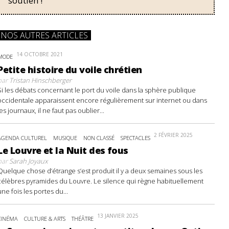
soutien !
NOS AUTRES ARTICLES
14 OCTOBRE 2021
MODE
Petite histoire du voile chrétien
par
Tristan Hinschberger
Si les débats concernant le port du voile dans la sphère publique
occidentale apparaissent encore régulièrement sur internet ou dans
les journaux, il ne faut pas oublier...
2 FÉVRIER 2025
AGENDA CULTUREL
MUSIQUE
NON CLASSÉ
SPECTACLES
Le Louvre et la Nuit des fous
par
Sarah Joyaux
Quelque chose d’étrange s’est produit il y a deux semaines sous les
célèbres pyramides du Louvre. Le silence qui règne habituellement
une fois les portes du...
13 JANVIER 2025
CINÉMA
CULTURE & ARTS
THÉÂTRE