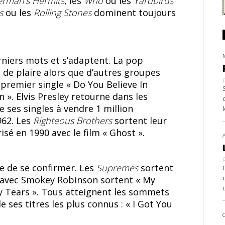
rman’s Hermits
, les
Who
ou les
Yardbirds
ls
ou les
Rolling Stones
dominent toujours
rniers mots et s’adaptent. La pop
 de plaire alors que d’autres groupes
premier single « Do You Believe In
». Elvis Presley retourne dans les
e ses singles à vendre 1 million
962. Les
Righteous Brothers
sortent leur
sé en 1990 avec le film « Ghost ».
e de se confirmer. Les
Supremes
sortent
avec Smokey Robinson sortent « My
y Tears ». Tous atteignent les sommets
ses titres les plus connus : « I Got You