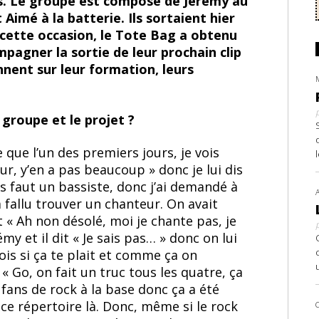
es. Le groupe est composé de Jérémy au
 Aimé à la batterie. Ils sortaient hier
 cette occasion, le Tote Bag a obtenu
pagner la sortie de leur prochain clip
nnent sur leur formation, leurs
groupe et le projet ?
que l’un des premiers jours, je vois
ur, y’en a pas beaucoup » donc je lui dis
us faut un bassiste, donc j’ai demandé à
a fallu trouver un chanteur. On avait
 « Ah non désolé, moi je chante pas, je
my et il dit « Je sais pas… » donc on lui
vois si ça te plait et comme ça on
t « Go, on fait un truc tous les quatre, ça
fans de rock à la base donc ça a été
ce répertoire là. Donc, même si le rock