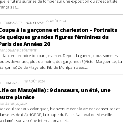
quelle fut ma surprise de tomber sur une exposition du street artiste
français JR....
25 AOÛT 2024
CULTURE & ARTS
NON CLASSÉ
Coupe à la garçonne et charleston – Portraits
de quelques grandes figures féminines du
Paris des Années 20
par
Louane Lallemant
- Il faut en prendre ton parti, maman. Depuis la guerre, nous sommes
toutes devenues, plus ou moins, des garçonnes ! (Victor Margueritte, La
Garçonne) Zelda Fitzgerald, Kiki de Montparnasse,...
18 AOÛT 2024
CULTURE & ARTS
Life on Mars(eille) : 9 danseurs, un été, une
autre planète
par
Sarah Joyaux
Des coulisses aux calanques, bienvenue dans la vie des danseuses et
danseurs de (LA) HORDE, la troupe du Ballet National de Marseille.
Acclamés sur la scène internationale et...