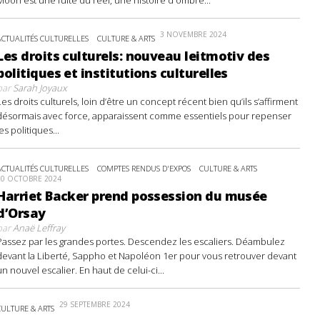
3 NOVEMBRE 2024
ACTUALITÉS CULTURELLES
CULTURE & ARTS
Les droits culturels: nouveau leitmotiv des
politiques et institutions culturelles
par
Sarah Joyaux
Les droits culturels, loin d’être un concept récent bien qu’ils s’affirment
désormais avec force, apparaissent comme essentiels pour repenser
les politiques...
ACTUALITÉS CULTURELLES
COMPTES RENDUS D'EXPOS
CULTURE & ARTS
20 OCTOBRE 2024
Harriet Backer prend possession du musée
d’Orsay
par
Anaë Leffray
Passez par les grandes portes. Descendez les escaliers. Déambulez
devant la Liberté, Sappho et Napoléon 1er pour vous retrouver devant
un nouvel escalier. En haut de celui-ci...
29 SEPTEMBRE 2024
CULTURE & ARTS