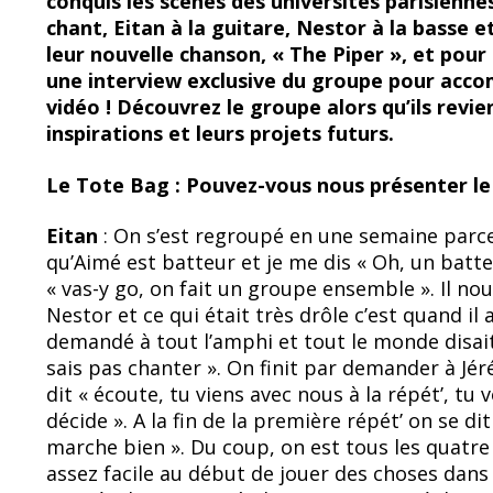
conquis les scènes des universités parisienn
b
sk
chant, Eitan à la guitare, Nestor à la basse et
o
y
leur nouvelle chanson, « The Piper », et pour
une interview exclusive du groupe pour accom
o
vidéo ! Découvrez le groupe alors qu’ils revie
k
inspirations et leurs projets futurs.
Le Tote Bag : Pouvez-vous nous présenter le 
Eitan
: On s’est regroupé en une semaine parce 
qu’Aimé est batteur et je me dis « Oh, un batte
« vas-y go, on fait un groupe ensemble ». Il no
Nestor et ce qui était très drôle c’est quand il 
demandé à tout l’amphi et tout le monde disait
sais pas chanter ». On finit par demander à Jéré
dit « écoute, tu viens avec nous à la répét’, tu 
décide ». A la fin de la première répét’ on se di
marche bien ». Du coup, on est tous les quatre 
assez facile au début de jouer des choses dans 