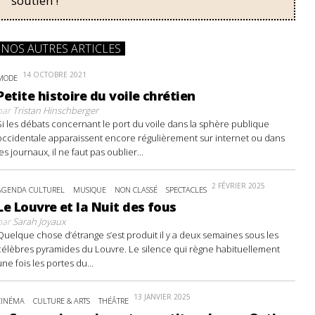
soutien !
NOS AUTRES ARTICLES
14 OCTOBRE 2021
MODE
Petite histoire du voile chrétien
par
Tristan Hinschberger
Si les débats concernant le port du voile dans la sphère publique
occidentale apparaissent encore régulièrement sur internet ou dans
les journaux, il ne faut pas oublier...
2 FÉVRIER 2025
AGENDA CULTUREL
MUSIQUE
NON CLASSÉ
SPECTACLES
Le Louvre et la Nuit des fous
par
Sarah Joyaux
Quelque chose d’étrange s’est produit il y a deux semaines sous les
célèbres pyramides du Louvre. Le silence qui règne habituellement
une fois les portes du...
13 JANVIER 2025
CINÉMA
CULTURE & ARTS
THÉÂTRE