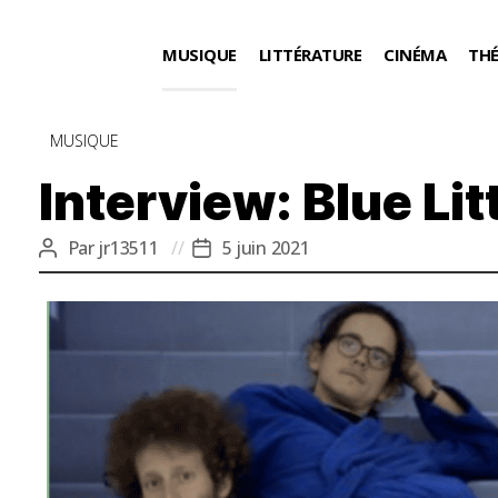
MUSIQUE
LITTÉRATURE
CINÉMA
TH
Catégories
MUSIQUE
Interview: Blue Lit
Par
jr13511
5 juin 2021
Auteur
Date
de
de
l’article
l’article