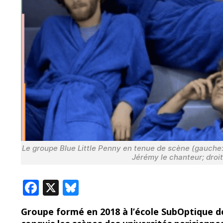
Le groupe Blue Little Penny en tenue de scène (gauche: E
Jérémy le chanteur; droit
F
X
Bl
ac
u
Groupe formé en 2018 à l’école SubOptique de
e
e