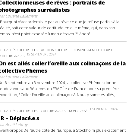
Collectionneuses de rêves : portraits de
photographes surréalistes
par
Louane Lallemant
"Pourquoi n'accorderais-je pas au rêve ce que je refuse parfois à la
réalité, soit cette valeur de certitude en elle-même, qui, dans son
temps, n'est point exposée à mon désaveu?" André...
ACTUALITÉS CULTURELLES
AGENDA CULTUREL
COMPTES RENDUS D'EXPOS
15 SEPTEMBRE 2024
CULTURE & ARTS
On est allés coller l’oreille aux colimaçons de la
collective Phèmes
par
Louane Lallemant
Du 6 septembre au 3 novembre 2024, la collective Phèmes donne
rendez-vous aux Réserves du FRAC Île-de-France pour sa première
exposition, "Coller l'oreille aux colimaçons". Nous y sommes allés,...
1 SEPTEMBRE 2024
ACTUALITÉS CULTURELLES
CULTURE & ARTS
NON CLASSÉ
JR – Déplacé.e.s
par
Anaë Leffray
Avant-propos De l’autre côté de l’Europe, à Stockholm plus exactement,