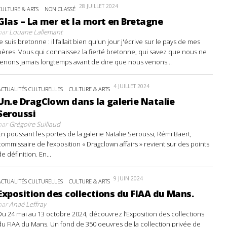
28 JUILLET 2024
CULTURE & ARTS
NON CLASSÉ
Glas – La mer et la mort en Bretagne
par
Louane Lallemant
Je suis bretonne : il fallait bien qu'un jour j'écrive sur le pays de mes
pères. Vous qui connaissez la fierté bretonne, qui savez que nous ne
tenons jamais longtemps avant de dire que nous venons...
4 JUILLET 2024
ACTUALITÉS CULTURELLES
CULTURE & ARTS
Un.e DragClown dans la galerie Natalie
Seroussi
par
Grégoire Suillaud
En poussant les portes de la galerie Natalie Seroussi, Rémi Baert,
commissaire de l’exposition « Dragclown affairs » revient sur des points
de définition. En...
9 JUIN 2024
ACTUALITÉS CULTURELLES
CULTURE & ARTS
Exposition des collections du FIAA du Mans.
par
Anaë Leffray
Du 24 mai au 13 octobre 2024, découvrez l’Exposition des collections
du FIAA du Mans. Un fond de 350 oeuvres de la collection privée de