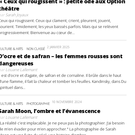
« Ceux qui rougissent » : petite ode aux Option
théâtre
par
Sarah Joyaux
Ceux qui rougissent. Ceux qui clament, crient, pleurent, jouent,
sourient. Timidement, les yeux baissés parfois. Mais qui se relèvent
progressivement. Bienvenue au cœur de...
2 JANVIER 2025
CULTURE & ARTS
NON CLASSÉ
D’ocre et de safran – les femmes rousses sont
dangereuses
par
Louane Lallemant
Il est d’ocre et d’agate, de safran et de cornaline. Il brûle dans le haut
d’une flamme, il fait la chaleur et tomber les feuilles. Kandinsky, dans Du
spirituel dans...
10 NOVEMBRE 2024
CULTURE & ARTS
PHOTOGRAPHIE
Sarah Moon, l’ombre et l’évanescence
par
Louane Lallemant
"La réalité c’est implacable. Je ne peux pas la photographier. J’ai besoin
de m’en évader pour m’en approcher." La photographie de Sarah
Moon est une fuite du réel, une histoire d'ombre...