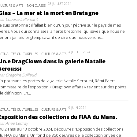
28 JUILLET 2024
CULTURE & ARTS
NON CLASSÉ
Glas – La mer et la mort en Bretagne
par
Louane Lallemant
Je suis bretonne : il fallait bien qu'un jour j'écrive sur le pays de mes
pères. Vous qui connaissez la fierté bretonne, qui savez que nous ne
tenons jamais longtemps avant de dire que nous venons...
4 JUILLET 2024
ACTUALITÉS CULTURELLES
CULTURE & ARTS
Un.e DragClown dans la galerie Natalie
Seroussi
par
Grégoire Suillaud
En poussant les portes de la galerie Natalie Seroussi, Rémi Baert,
commissaire de l’exposition « Dragclown affairs » revient sur des points
de définition. En...
9 JUIN 2024
ACTUALITÉS CULTURELLES
CULTURE & ARTS
Exposition des collections du FIAA du Mans.
par
Anaë Leffray
Du 24 mai au 13 octobre 2024, découvrez l’Exposition des collections
du FIAA du Mans. Un fond de 350 oeuvres de la collection privée de