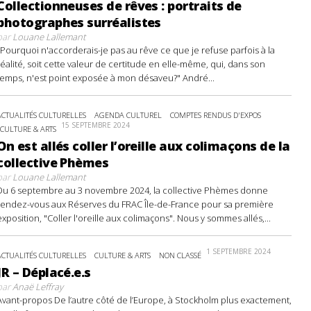
Collectionneuses de rêves : portraits de
photographes surréalistes
par
Louane Lallemant
"Pourquoi n'accorderais-je pas au rêve ce que je refuse parfois à la
réalité, soit cette valeur de certitude en elle-même, qui, dans son
temps, n'est point exposée à mon désaveu?" André...
ACTUALITÉS CULTURELLES
AGENDA CULTUREL
COMPTES RENDUS D'EXPOS
15 SEPTEMBRE 2024
CULTURE & ARTS
On est allés coller l’oreille aux colimaçons de la
collective Phèmes
par
Louane Lallemant
Du 6 septembre au 3 novembre 2024, la collective Phèmes donne
rendez-vous aux Réserves du FRAC Île-de-France pour sa première
exposition, "Coller l'oreille aux colimaçons". Nous y sommes allés,...
1 SEPTEMBRE 2024
ACTUALITÉS CULTURELLES
CULTURE & ARTS
NON CLASSÉ
JR – Déplacé.e.s
par
Anaë Leffray
Avant-propos De l’autre côté de l’Europe, à Stockholm plus exactement,