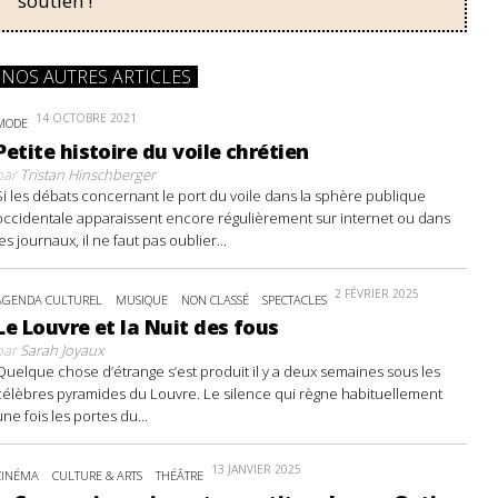
soutien !
NOS AUTRES ARTICLES
14 OCTOBRE 2021
MODE
Petite histoire du voile chrétien
par
Tristan Hinschberger
Si les débats concernant le port du voile dans la sphère publique
occidentale apparaissent encore régulièrement sur internet ou dans
les journaux, il ne faut pas oublier...
2 FÉVRIER 2025
AGENDA CULTUREL
MUSIQUE
NON CLASSÉ
SPECTACLES
Le Louvre et la Nuit des fous
par
Sarah Joyaux
Quelque chose d’étrange s’est produit il y a deux semaines sous les
célèbres pyramides du Louvre. Le silence qui règne habituellement
une fois les portes du...
13 JANVIER 2025
CINÉMA
CULTURE & ARTS
THÉÂTRE