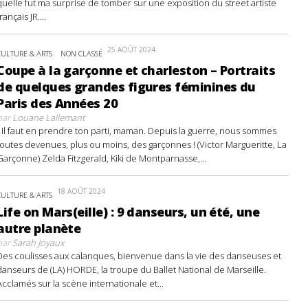
quelle fut ma surprise de tomber sur une exposition du street artiste
français JR....
25 AOÛT 2024
CULTURE & ARTS
NON CLASSÉ
Coupe à la garçonne et charleston – Portraits
de quelques grandes figures féminines du
Paris des Années 20
par
Louane Lallemant
- Il faut en prendre ton parti, maman. Depuis la guerre, nous sommes
toutes devenues, plus ou moins, des garçonnes ! (Victor Margueritte, La
Garçonne) Zelda Fitzgerald, Kiki de Montparnasse,...
18 AOÛT 2024
CULTURE & ARTS
Life on Mars(eille) : 9 danseurs, un été, une
autre planète
par
Sarah Joyaux
Des coulisses aux calanques, bienvenue dans la vie des danseuses et
danseurs de (LA) HORDE, la troupe du Ballet National de Marseille.
Acclamés sur la scène internationale et...