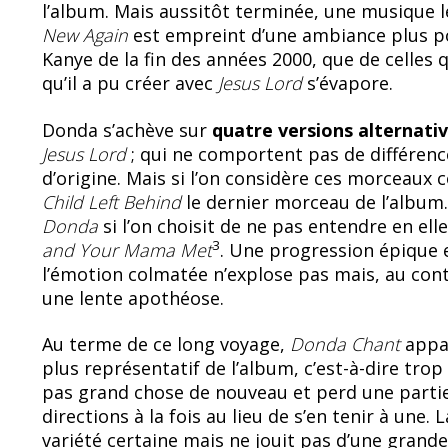
l’album. Mais aussitôt terminée, une musique l
New Again
est empreint d’une ambiance plus p
Kanye de la fin des années 2000, que de celles 
qu’il a pu créer avec
Jesus Lord
s’évapore.
Donda s’achève sur
quatre versions alternati
Jesus Lord
; qui ne comportent pas de différenc
d’origine. Mais si l’on considère ces morceaux
Child Left Behind
le dernier morceau de l’album.
Donda
si l’on choisit de ne pas entendre en el
3
and Your Mama Met
. Une progression épique e
l’émotion colmatée n’explose pas mais, au contr
une lente apothéose.
Au terme de ce long voyage,
Donda Chant
appar
plus représentatif de l’album, c’est-à-dire trop 
pas grand chose de nouveau et perd une partie
directions à la fois au lieu de s’en tenir à une
variété certaine mais ne jouit pas d’une grand