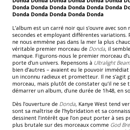
o
y
Donda Donda Donda Donda Donda Donda D
Donda Donda Donda Donda Donda Donda D
o
Donda Donda Donda Donda Donda
k
L’album est un carré noir qui s’ouvre avec so
secondes et employant différentes variations.
ne nous emmène pas dans la mer la plus chaud
véritable premier morceau de
Donda
, il semb
manque. Figurons-nous le premier morceau d’u
porte d’un univers. Repensons à
Ultralight Bea
bien d’autres – avaient eu le pouvoir immédiat
un inconnu radieux et prometteur. Il ne s’agit 
morceau, mais plutôt de constater qu’il ne se t
démarrer un album, d’une durée de 1h48, en s
Dès l’ouverture de
Donda
, Kanye West tend ve
sont sa maîtrise de l’hybridation et sa connais
dessinent l’intérêt que l’on peut porter à ses 
plus brutale sur des morceaux comme
God Bre