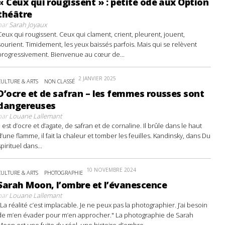
« Ceux qui rougissent » : petite ode aux Option
théâtre
par
Sarah Joyaux
Ceux qui rougissent. Ceux qui clament, crient, pleurent, jouent,
sourient. Timidement, les yeux baissés parfois. Mais qui se relèvent
progressivement. Bienvenue au cœur de...
2 JANVIER 2025
CULTURE & ARTS
NON CLASSÉ
D’ocre et de safran – les femmes rousses sont
dangereuses
par
Louane Lallemant
Il est d’ocre et d’agate, de safran et de cornaline. Il brûle dans le haut
d’une flamme, il fait la chaleur et tomber les feuilles. Kandinsky, dans Du
spirituel dans...
10 NOVEMBRE 2024
CULTURE & ARTS
PHOTOGRAPHIE
Sarah Moon, l’ombre et l’évanescence
par
Louane Lallemant
"La réalité c’est implacable. Je ne peux pas la photographier. J’ai besoin
de m’en évader pour m’en approcher." La photographie de Sarah
Moon est une fuite du réel, une histoire d'ombre...