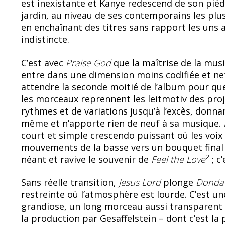
est inexistante et Kanye redescend de son piéd
jardin, au niveau de ses contemporains les pl
en enchaînant des titres sans rapport les uns au
indistincte.
C’est avec
Praise God
que la maîtrise de la musi
entre dans une dimension moins codifiée et net
attendre la seconde moitié de l’album pour que 
les morceaux reprennent les leitmotiv des pro
rythmes et de variations jusqu’à l’excès, donna
même et n’apporte rien de neuf à sa musique.
court et simple crescendo puissant où les voix 
mouvements de la basse vers un bouquet final 
2
néant et ravive le souvenir de
Feel the Love
; c
Sans réelle transition,
Jesus Lord
plonge
Dond
restreinte où l’atmosphère est lourde. C’est u
grandiose, un long morceau aussi transparent
la production par Gesaffelstein – dont c’est la