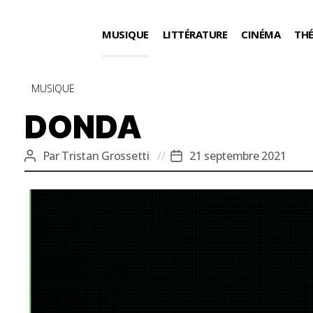
MUSIQUE
LITTÉRATURE
CINÉMA
TH
Catégories
MUSIQUE
DONDA
Par
Tristan Grossetti
21 septembre 2021
Auteur
Date
de
de
l’article
l’article