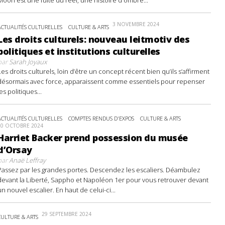
3 NOVEMBRE 2024
ACTUALITÉS CULTURELLES
CULTURE & ARTS
Les droits culturels: nouveau leitmotiv des
politiques et institutions culturelles
par
Sarah Joyaux
Les droits culturels, loin d’être un concept récent bien qu’ils s’affirment
désormais avec force, apparaissent comme essentiels pour repenser
les politiques...
ACTUALITÉS CULTURELLES
COMPTES RENDUS D'EXPOS
CULTURE & ARTS
20 OCTOBRE 2024
Harriet Backer prend possession du musée
d’Orsay
par
Anaë Leffray
Passez par les grandes portes. Descendez les escaliers. Déambulez
devant la Liberté, Sappho et Napoléon 1er pour vous retrouver devant
un nouvel escalier. En haut de celui-ci...
29 SEPTEMBRE 2024
CULTURE & ARTS