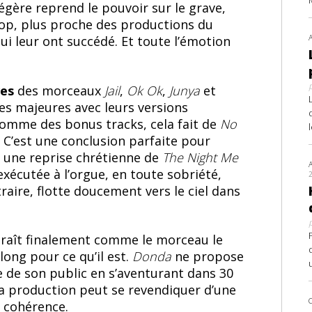
égère reprend le pouvoir sur le grave,
op, plus proche des productions du
qui leur ont succédé. Et toute l’émotion
ves
des morceaux
Jail
,
Ok Ok
,
Junya
et
es majeures avec leurs versions
 comme des bonus tracks, cela fait de
No
 C’est une conclusion parfaite pour
le une reprise chrétienne de
The Night Me
xécutée à l’orgue, en toute sobriété,
aire, flotte doucement vers le ciel dans
aît finalement comme le morceau le
long pour ce qu’il est.
Donda
ne propose
 de son public en s’aventurant dans 30
. La production peut se revendiquer d’une
e cohérence.