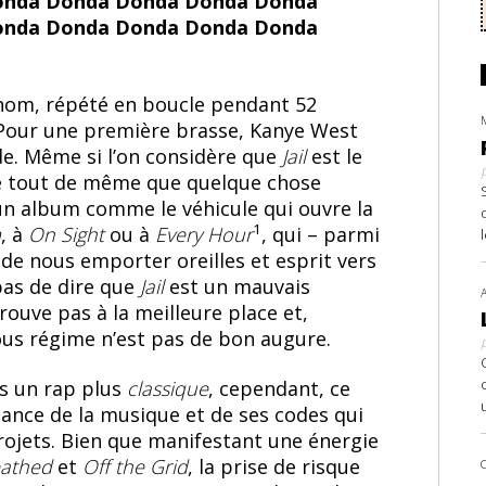
onda Donda Donda Donda Donda
onda Donda Donda Donda Donda
n nom, répété en boucle pendant 52
 Pour une première brasse, Kanye West
e. Même si l’on considère que
Jail
est le
le tout de même que quelque chose
n album comme le véhicule qui ouvre la
1
m
, à
On Sight
ou à
Every Hour
, qui – parmi
 de nous emporter oreilles et esprit vers
pas de dire que
Jail
est un mauvais
rouve pas à la meilleure place et,
ous régime n’est pas de bon augure.
rs un rap plus
classique
, cependant, ce
sance de la musique et de ses codes qui
projets. Bien que manifestant une énergie
athed
et
Off the Grid
, la prise de risque