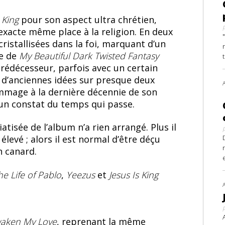
 King
pour son aspect ultra chrétien,
’exacte même place à la religion. En deux
ristallisées dans la foi, marquant d’un
ie de
My Beautiful Dark Twisted Fantasy
rédécesseur, parfois avec un certain
s d’anciennes idées sur presque deux
age à la dernière décennie de son
’un constat du temps qui passe.
atisée de l’album n’a rien arrangé. Plus il
 élevé ; alors il est normal d’être déçu
n canard.
he Life of Pablo
,
Yeezus
et
Jesus Is King
aken My Love
, reprenant la même