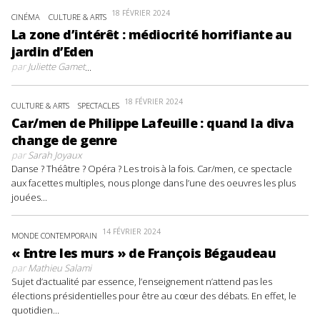
18 FÉVRIER 2024
CINÉMA
CULTURE & ARTS
La zone d’intérêt : médiocrité horrifiante au
jardin d’Eden
par
Juliette Gamet
...
18 FÉVRIER 2024
CULTURE & ARTS
SPECTACLES
Car/men de Philippe Lafeuille : quand la diva
change de genre
par
Sarah Joyaux
Danse ? Théâtre ? Opéra ? Les trois à la fois. Car/men, ce spectacle
aux facettes multiples, nous plonge dans l’une des oeuvres les plus
jouées...
14 FÉVRIER 2024
MONDE CONTEMPORAIN
« Entre les murs » de François Bégaudeau
par
Mathieu Salami
Sujet d’actualité par essence, l’enseignement n’attend pas les
élections présidentielles pour être au cœur des débats. En effet, le
quotidien...