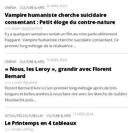
20 AVRIL 2024
CINÉMA
CULTURE & ARTS
Vampire humaniste cherche suicidaire
consentant : Petit éloge du contre-nature
par
Evan Gogolachvili
Il y a quelques semaines sortait un film au nom particulièrement
frappant : Vampire humaniste cherche suicidaire consentant. Ce
premier long métrage de la réalisatrice...
13 AVRIL 2024
CINÉMA
CULTURE & ARTS
« Nous, les Leroy », grandir avec Florent
Bernard
par
Lucile Aquilina
Florent Bernard livre ici son premier long-métrage après de très
longues et belles années à nous faire rire avec les sketchs de Golden
Moustache puis...
11 AVRIL 2024
ACTUALITÉS CULTURELLES
CULTURE & ARTS
Le Printemps en 4 tableaux
par
Anaë Leffray