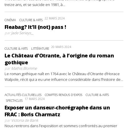
treize ans, et se suicide en 1981, à...
22 MARS 2024
CINÉMA
CULTURE & ARTS
Fleabag? It’ll (not) pass !
par
Jade Serieys
...
20 MARS 2024
CULTURE & ARTS
LITTÉRATURE
Le Château d’Otrante, à l’origine du roman
gothique
par
Mathis Blomme
Le roman gothique naît en 1764 avec le Château d’Otrante d’Horace
Walpole, récit qui a eu une influence considérable dans l’histoire de...
ACTUALITÉS CULTURELLES
COMPTES RENDUS D'EXPOS
CULTURE & ARTS
17 MARS 2024
SPECTACLES
Exposer un danseur-chorégraphe dans un
FRAC : Boris Charmatz
par
Victoria de Bank
Nous rentrons dans l’exposition et sommes confrontés au premier