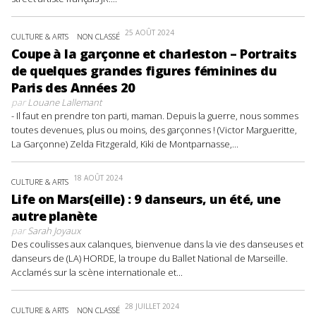
25 AOÛT 2024
CULTURE & ARTS
NON CLASSÉ
Coupe à la garçonne et charleston – Portraits
de quelques grandes figures féminines du
Paris des Années 20
par
Louane Lallemant
- Il faut en prendre ton parti, maman. Depuis la guerre, nous sommes
toutes devenues, plus ou moins, des garçonnes ! (Victor Margueritte,
La Garçonne) Zelda Fitzgerald, Kiki de Montparnasse,...
18 AOÛT 2024
CULTURE & ARTS
Life on Mars(eille) : 9 danseurs, un été, une
autre planète
par
Sarah Joyaux
Des coulisses aux calanques, bienvenue dans la vie des danseuses et
danseurs de (LA) HORDE, la troupe du Ballet National de Marseille.
Acclamés sur la scène internationale et...
28 JUILLET 2024
CULTURE & ARTS
NON CLASSÉ