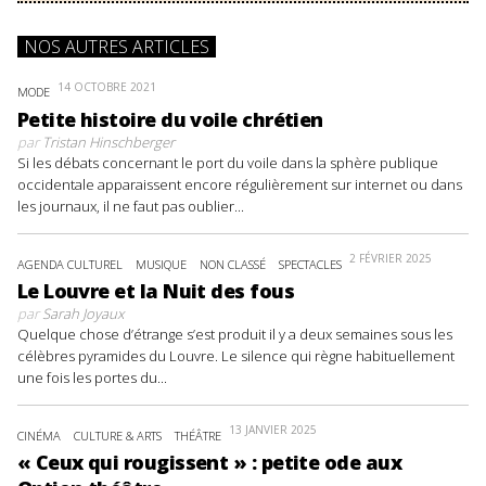
NOS AUTRES ARTICLES
14 OCTOBRE 2021
MODE
Petite histoire du voile chrétien
par
Tristan Hinschberger
Si les débats concernant le port du voile dans la sphère publique
occidentale apparaissent encore régulièrement sur internet ou dans
les journaux, il ne faut pas oublier...
2 FÉVRIER 2025
AGENDA CULTUREL
MUSIQUE
NON CLASSÉ
SPECTACLES
Le Louvre et la Nuit des fous
par
Sarah Joyaux
Quelque chose d’étrange s’est produit il y a deux semaines sous les
célèbres pyramides du Louvre. Le silence qui règne habituellement
une fois les portes du...
13 JANVIER 2025
CINÉMA
CULTURE & ARTS
THÉÂTRE
« Ceux qui rougissent » : petite ode aux