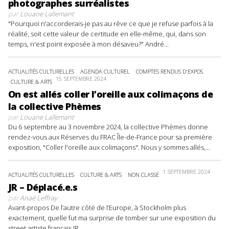
photographes surréalistes
par
Louane Lallemant
"Pourquoi n'accorderais-je pas au rêve ce que je refuse parfois à la
réalité, soit cette valeur de certitude en elle-même, qui, dans son
temps, n'est point exposée à mon désaveu?" André...
ACTUALITÉS CULTURELLES
AGENDA CULTUREL
COMPTES RENDUS D'EXPOS
15 SEPTEMBRE 2024
CULTURE & ARTS
On est allés coller l’oreille aux colimaçons de
la collective Phèmes
par
Louane Lallemant
Du 6 septembre au 3 novembre 2024, la collective Phèmes donne
rendez-vous aux Réserves du FRAC Île-de-France pour sa première
exposition, "Coller l'oreille aux colimaçons". Nous y sommes allés,...
1 SEPTEMBRE 2024
ACTUALITÉS CULTURELLES
CULTURE & ARTS
NON CLASSÉ
JR – Déplacé.e.s
par
Anaë Leffray
Avant-propos De l’autre côté de l’Europe, à Stockholm plus
exactement, quelle fut ma surprise de tomber sur une exposition du
street artiste français JR....