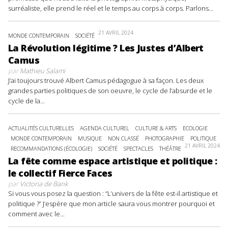
surréaliste, elle prend le réel et le temps au corps à corps. Parlons...
21 AVRIL 2024
MONDE CONTEMPORAIN
SOCIÉTÉ
La Révolution légitime ? Les Justes d’Albert
Camus
par
Mathieu Salami
J’ai toujours trouvé Albert Camus pédagogue à sa façon. Les deux
grandes parties politiques de son oeuvre, le cycle de l’absurde et le
cycle de la...
ACTUALITÉS CULTURELLES
AGENDA CULTUREL
CULTURE & ARTS
ECOLOGIE
MONDE CONTEMPORAIN
MUSIQUE
NON CLASSÉ
PHOTOGRAPHIE
POLITIQUE
21 AVRIL 2024
RECOMMANDATIONS (ÉCOLOGIE)
SOCIÉTÉ
SPECTACLES
THÉÂTRE
La fête comme espace artistique et politique :
le collectif Fierce Faces
par
Victoria de Bank
Si vous vous posez la question : “L’univers de la fête est-il artistique et
politique ?” J’espère que mon article saura vous montrer pourquoi et
comment avec le...