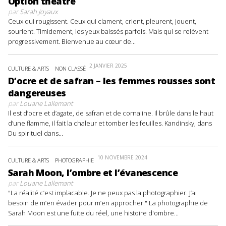
Option théâtre
par
Sarah Joyaux
Ceux qui rougissent. Ceux qui clament, crient, pleurent, jouent,
sourient. Timidement, les yeux baissés parfois. Mais qui se relèvent
progressivement. Bienvenue au cœur de...
2 JANVIER 2025
CULTURE & ARTS
NON CLASSÉ
D’ocre et de safran – les femmes rousses sont
dangereuses
par
Louane Lallemant
Il est d’ocre et d’agate, de safran et de cornaline. Il brûle dans le haut
d’une flamme, il fait la chaleur et tomber les feuilles. Kandinsky, dans
Du spirituel dans...
10 NOVEMBRE 2024
CULTURE & ARTS
PHOTOGRAPHIE
Sarah Moon, l’ombre et l’évanescence
par
Louane Lallemant
"La réalité c’est implacable. Je ne peux pas la photographier. J’ai
besoin de m’en évader pour m’en approcher." La photographie de
Sarah Moon est une fuite du réel, une histoire d'ombre...