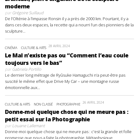
moderne
par
Grégoire Suillaud
De l’Olténie à l’impasse Ronsin il y a près de 2000 km. Pourtant, il y a
dans ces deux espaces, la recette qui a nourri l’un des pionniers de la
sculpture...
28 AVRIL 2024
CINÉMA
CULTURE & ARTS
Le Mal n’existe pas ou “Comment l’eau coule
toujours vers le bas”
par
Gabriela Portillo
Le dernier long métrage de Ryûsuke Hamaguchi n’a peut-être pas
suscité le même effet que Drive My Car – une montagne russe
émotionnelle aux...
26 AVRIL 2024
CULTURE & ARTS
NON CLASSÉ
PHOTOGRAPHIE
Donne-moi quelque chose qui ne meure pas :
petit essai sur la Photographie
par
Louane Lallemant
Donne-moi quelque chose qui ne meure pas : c'est la grande et folle
promesse que nous a faite la photographie. Métaphysique,