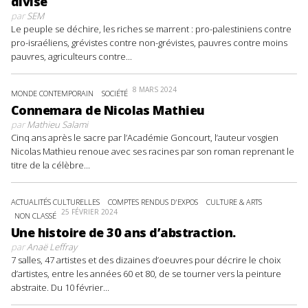
divise
par
SEM
Le peuple se déchire, les riches se marrent : pro-palestiniens contre
pro-israéliens, grévistes contre non-grévistes, pauvres contre moins
pauvres, agriculteurs contre...
8 MARS 2024
MONDE CONTEMPORAIN
SOCIÉTÉ
Connemara de Nicolas Mathieu
par
Mathieu Salami
Cinq ans après le sacre par l’Académie Goncourt, l’auteur vosgien
Nicolas Mathieu renoue avec ses racines par son roman reprenant le
titre de la célèbre...
ACTUALITÉS CULTURELLES
COMPTES RENDUS D'EXPOS
CULTURE & ARTS
25 FÉVRIER 2024
NON CLASSÉ
Une histoire de 30 ans d’abstraction.
par
Anaë Leffray
7 salles, 47 artistes et des dizaines d’oeuvres pour décrire le choix
d’artistes, entre les années 60 et 80, de se tourner vers la peinture
abstraite. Du 10 février...