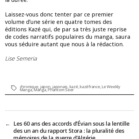
Laissez-vous donc tenter par ce premier
volume d’une série en quatre tomes des
éditions Kazé qui, de par sa très juste reprise
de codes narratifs populaires du manga, saura
vous séduire autant que nous à la rédaction.
Lise
Semeria
chronique
,
japon
,
japonais
,
kazé
,
kazéfrance
,
Le Weekly
Étiquettes
Manga
,
Manga
,
Phantom Seer
←
Les 60 ans des accords d’Évian sous la lentille
des un an du rapport Stora : la pluralité des
mémoires de la guerre d’Algérie