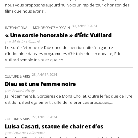
nous vous proposons aujourd’hui voici un rapide tour d’horizon des
films que nous avons...
30 JANVIER 2024
INTERNATIONAL
MONDE CONTEMPORAIN
« Une sortie honorable » d’Éric Vuillard
par
Mathieu Salami
Lorsqu’il s’étonne de l’absence de mention faite à la guerre
d’Indochine dans les programmes d’histoire du secondaire, Eric
Vuillard semble insinuer que ce...
28 JANVIER 2024
CULTURE & ARTS
Dieu est une femme noire
par
Anaë Leffray
J’ai récemment lu Sorcières de Mona Chollet. Outre le fait que ce livre
est divin, il est également truffé de références artistiques,...
27 JANVIER 2024
CULTURE & ARTS
Luisa Casati, statue de chair et d’os
par
Louane Lallemant