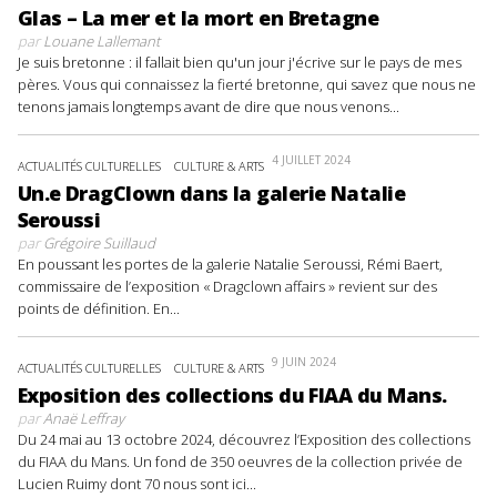
Glas – La mer et la mort en Bretagne
par
Louane Lallemant
Je suis bretonne : il fallait bien qu'un jour j'écrive sur le pays de mes
pères. Vous qui connaissez la fierté bretonne, qui savez que nous ne
tenons jamais longtemps avant de dire que nous venons...
4 JUILLET 2024
ACTUALITÉS CULTURELLES
CULTURE & ARTS
Un.e DragClown dans la galerie Natalie
Seroussi
par
Grégoire Suillaud
En poussant les portes de la galerie Natalie Seroussi, Rémi Baert,
commissaire de l’exposition « Dragclown affairs » revient sur des
points de définition. En...
9 JUIN 2024
ACTUALITÉS CULTURELLES
CULTURE & ARTS
Exposition des collections du FIAA du Mans.
par
Anaë Leffray
Du 24 mai au 13 octobre 2024, découvrez l’Exposition des collections
du FIAA du Mans. Un fond de 350 oeuvres de la collection privée de
Lucien Ruimy dont 70 nous sont ici...