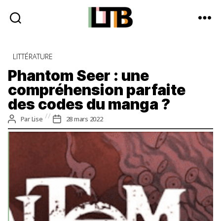
Le
Tote
Catégories
LITTÉRATURE
Bag
-
Phantom Seer : une
Média
compréhension parfaite
d'information
des codes du manga ?
quotidienne
Auteur
Date
Par
Lise
28 mars 2022
de
de
l’article
l’article