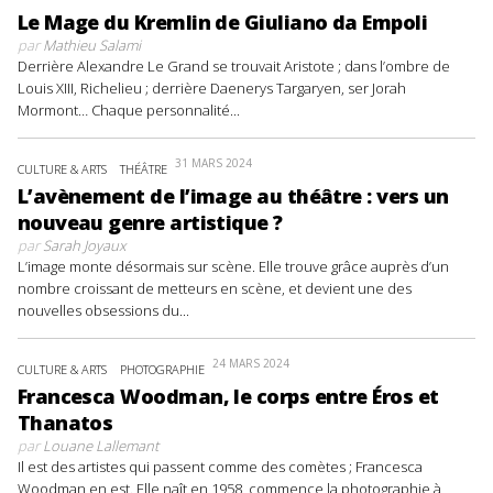
Le Mage du Kremlin de Giuliano da Empoli
par
Mathieu Salami
Derrière Alexandre Le Grand se trouvait Aristote ; dans l’ombre de
Louis XIII, Richelieu ; derrière Daenerys Targaryen, ser Jorah
Mormont… Chaque personnalité...
31 MARS 2024
CULTURE & ARTS
THÉÂTRE
L’avènement de l’image au théâtre : vers un
nouveau genre artistique ?
par
Sarah Joyaux
L’image monte désormais sur scène. Elle trouve grâce auprès d’un
nombre croissant de metteurs en scène, et devient une des
nouvelles obsessions du...
24 MARS 2024
CULTURE & ARTS
PHOTOGRAPHIE
Francesca Woodman, le corps entre Éros et
Thanatos
par
Louane Lallemant
Il est des artistes qui passent comme des comètes ; Francesca
Woodman en est. Elle naît en 1958, commence la photographie à