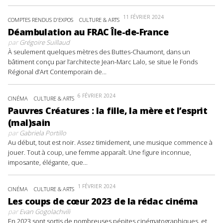
11 FÉVRIER 2024
COMPTES RENDUS D'EXPOS
CULTURE & ARTS
Déambulation au FRAC Île-de-France
par
Grégoire Suillaud
À seulement quelques mètres des Buttes-Chaumont, dans un
bâtiment conçu par l’architecte Jean-Marc Lalo, se situe le Fonds
Régional d’Art Contemporain de...
6 FÉVRIER 2024
CINÉMA
CULTURE & ARTS
Pauvres Créatures : la fille, la mère et l’esprit
(mal)sain
par
Gabriela Portillo
Au début, tout est noir. Assez timidement, une musique commence à
jouer. Tout à coup, une femme apparaît. Une figure inconnue,
imposante, élégante, que...
1 FÉVRIER 2024
CINÉMA
CULTURE & ARTS
Les coups de cœur 2023 de la rédac cinéma
par
Evan Gogolachvili
En 2023 sont sortis de nombreuses pépites cinématographiques, et