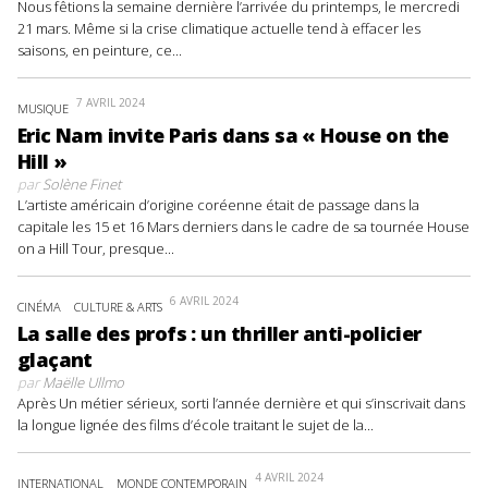
Nous fêtions la semaine dernière l’arrivée du printemps, le mercredi
21 mars. Même si la crise climatique actuelle tend à effacer les
saisons, en peinture, ce...
7 AVRIL 2024
MUSIQUE
Eric Nam invite Paris dans sa « House on the
Hill »
par
Solène Finet
L’artiste américain d’origine coréenne était de passage dans la
capitale les 15 et 16 Mars derniers dans le cadre de sa tournée House
on a Hill Tour, presque...
6 AVRIL 2024
CINÉMA
CULTURE & ARTS
La salle des profs : un thriller anti-policier
glaçant
par
Maëlle Ullmo
Après Un métier sérieux, sorti l’année dernière et qui s’inscrivait dans
la longue lignée des films d’école traitant le sujet de la...
4 AVRIL 2024
INTERNATIONAL
MONDE CONTEMPORAIN