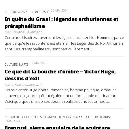
26 MAI 2024
CULTURE & ARTS
NON CLASSÉ
En quête du Graal : légendes arthuriennes et
préraphaélisme
par
Louane Lallemant
Certaines histoires traversent les âges et fascinent les Hommes, parce
que ce qu'elles racontent est éternel : les Légendes du Roi Arthur en
sont. Les Préraphaélites s'y sont particulièrement...
12 MAI 2024
CULTURE & ARTS
Ce que dit la bouche d’ombre – Victor Hugo,
dessins d’exil
par
Louane Lallemant
On sait Victor Hugo poète, romancier, homme politique, orateur :
souvent, on ignore qu'il fut également un formidable dessinateur.
Voici quelques uns de ses dessins réalisés dans ses années...
ACTUALITÉS CULTURELLES
COMPTES RENDUS D'EXPOS
CULTURE & ARTS
5 MAI 2024
Brancusi, pierre angulaire de la sculpture