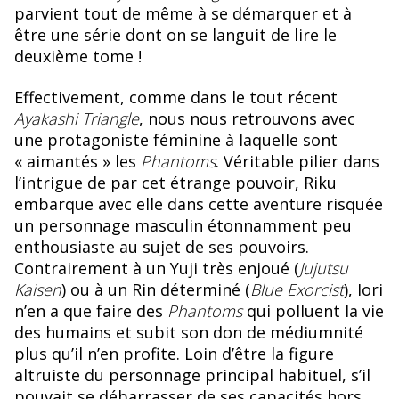
parvient tout de même à se démarquer et à
être une série dont on se languit de lire le
deuxième tome !
Effectivement, comme dans le tout récent
Ayakashi Triangle
, nous nous retrouvons avec
une protagoniste féminine à laquelle sont
« aimantés » les
Phantoms
. Véritable pilier dans
l’intrigue de par cet étrange pouvoir, Riku
embarque avec elle dans cette aventure risquée
un personnage masculin étonnamment peu
enthousiaste au sujet de ses pouvoirs.
Contrairement à un Yuji très enjoué (
Jujutsu
Kaisen
) ou à un Rin déterminé (
Blue Exorcist
), Iori
n’en a que faire des
Phantoms
qui polluent la vie
des humains et subit son don de médiumnité
plus qu’il n’en profite. Loin d’être la figure
altruiste du personnage principal habituel, s’il
pouvait se débarrasser de ses capacités hors