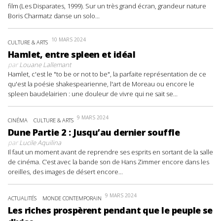
film (Les Disparates, 1999). Sur un très grand écran, grandeur nature
Boris Charmatz danse un solo...
10 MARS 2024
CULTURE & ARTS
Hamlet, entre spleen et idéal
par
Louane Lallemant
Hamlet, c'est le "to be or not to be", la parfaite représentation de ce
qu'est la poésie shakespearienne, l'art de Moreau ou encore le
spleen baudelairien : une douleur de vivre qui ne sait se...
9 MARS 2024
CINÉMA
CULTURE & ARTS
Dune Partie 2 : Jusqu’au dernier souffle
par
Lucile Aquilina
Il faut un moment avant de reprendre ses esprits en sortant de la salle
de cinéma. C’est avec la bande son de Hans Zimmer encore dans les
oreilles, des images de désert encore...
9 MARS 2024
ACTUALITÉS
MONDE CONTEMPORAIN
Les riches prospèrent pendant que le peuple se