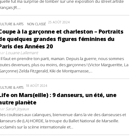
quelle fut ma surprise de tomber sur une exposition du street artiste
français JR....
25 AOÛT 2024
CULTURE & ARTS
NON CLASSÉ
Coupe à la garçonne et charleston – Portraits
de quelques grandes figures féminines du
Paris des Années 20
par
Louane Lallemant
- Il faut en prendre ton parti, maman. Depuis la guerre, nous sommes
toutes devenues, plus ou moins, des garçonnes ! (Victor Margueritte, La
Garçonne) Zelda Fitzgerald, Kiki de Montparnasse,...
18 AOÛT 2024
CULTURE & ARTS
Life on Mars(eille) : 9 danseurs, un été, une
autre planète
par
Sarah Joyaux
Des coulisses aux calanques, bienvenue dans la vie des danseuses et
danseurs de (LA) HORDE, la troupe du Ballet National de Marseille.
Acclamés sur la scène internationale et...