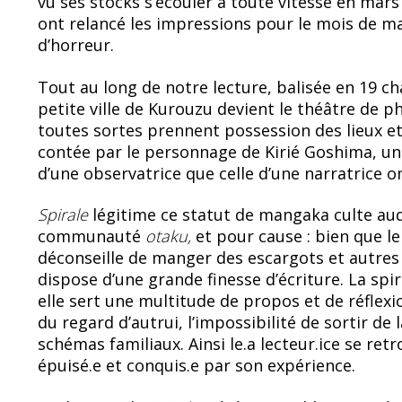
vu ses stocks s’écouler à toute vitesse en mar
b
sk
ont relancé les impressions pour le mois de mai
o
y
d’horreur.
o
Tout au long de notre lecture, balisée en 19 cha
k
petite ville de Kurouzu devient le théâtre de 
toutes sortes prennent possession des lieux et 
contée par le personnage de Kirié Goshima, une
d’une observatrice que celle d’une narratrice 
Spirale
légitime ce statut de mangaka culte auqu
communauté
otaku,
et pour cause : bien que l
déconseille de manger des escargots et autres b
dispose d’une grande finesse d’écriture. La spir
elle sert une multitude de propos et de réfle
du regard d’autrui, l’impossibilité de sortir de
schémas familiaux. Ainsi le.a lecteur.ice se ret
épuisé.e et conquis.e par son expérience.