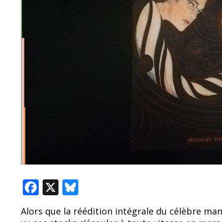
F
X
Bl
ac
u
Alors que la réédition intégrale du célèbre man
e
e