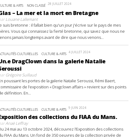
28 JUILLET 2024
CULTURE & ARTS
NON CLASSÉ
Glas – La mer et la mort en Bretagne
par
Louane Lallemant
Je suis bretonne : il fallait bien qu'un jour j'écrive sur le pays de mes
pères. Vous qui connaissez la fierté bretonne, qui savez que nous ne
tenons jamais longtemps avant de dire que nous venons...
4 JUILLET 2024
ACTUALITÉS CULTURELLES
CULTURE & ARTS
Un.e DragClown dans la galerie Natalie
Seroussi
par
Grégoire Suillaud
En poussant les portes de la galerie Natalie Seroussi, Rémi Baert,
commissaire de l’exposition « Dragclown affairs » revient sur des points
de définition. En...
9 JUIN 2024
ACTUALITÉS CULTURELLES
CULTURE & ARTS
Exposition des collections du FIAA du Mans.
par
Anaë Leffray
Du 24 mai au 13 octobre 2024, découvrez l’Exposition des collections
du FIAA du Mans. Un fond de 350 oeuvres de la collection privée de