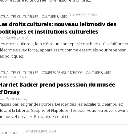
3 NOVEMBRE 2024
ACTUALITÉS CULTURELLES
CULTURE & ARTS
Les droits culturels: nouveau leitmotiv des
politiques et institutions culturelles
par
Sarah Joyaux
Les droits culturels, loin d’être un concept récent bien qu’ils s’affirment
désormais avec force, apparaissent comme essentiels pour repenser
les politiques...
ACTUALITÉS CULTURELLES
COMPTES RENDUS D'EXPOS
CULTURE & ARTS
20 OCTOBRE 2024
Harriet Backer prend possession du musée
d’Orsay
par
Anaë Leffray
Passez par les grandes portes. Descendez les escaliers. Déambulez
devant la Liberté, Sappho et Napoléon 1er pour vous retrouver devant
un nouvel escalier. En haut de celui-ci...
29 SEPTEMBRE 2024
CULTURE & ARTS