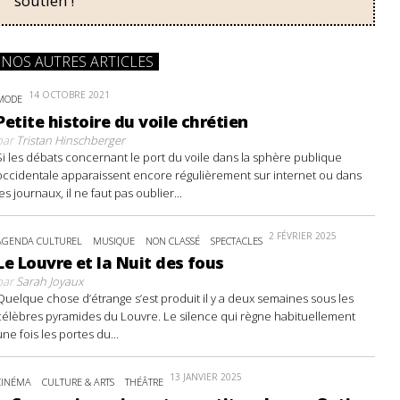
soutien !
NOS AUTRES ARTICLES
14 OCTOBRE 2021
MODE
Petite histoire du voile chrétien
par
Tristan Hinschberger
Si les débats concernant le port du voile dans la sphère publique
occidentale apparaissent encore régulièrement sur internet ou dans
les journaux, il ne faut pas oublier...
2 FÉVRIER 2025
AGENDA CULTUREL
MUSIQUE
NON CLASSÉ
SPECTACLES
Le Louvre et la Nuit des fous
par
Sarah Joyaux
Quelque chose d’étrange s’est produit il y a deux semaines sous les
célèbres pyramides du Louvre. Le silence qui règne habituellement
une fois les portes du...
13 JANVIER 2025
CINÉMA
CULTURE & ARTS
THÉÂTRE