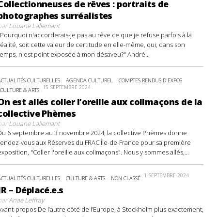
Collectionneuses de rêves : portraits de
photographes surréalistes
par
Louane Lallemant
"Pourquoi n'accorderais-je pas au rêve ce que je refuse parfois à la
réalité, soit cette valeur de certitude en elle-même, qui, dans son
temps, n'est point exposée à mon désaveu?" André...
ACTUALITÉS CULTURELLES
AGENDA CULTUREL
COMPTES RENDUS D'EXPOS
15 SEPTEMBRE 2024
CULTURE & ARTS
On est allés coller l’oreille aux colimaçons de la
collective Phèmes
par
Louane Lallemant
Du 6 septembre au 3 novembre 2024, la collective Phèmes donne
rendez-vous aux Réserves du FRAC Île-de-France pour sa première
exposition, "Coller l'oreille aux colimaçons". Nous y sommes allés,...
1 SEPTEMBRE 2024
ACTUALITÉS CULTURELLES
CULTURE & ARTS
NON CLASSÉ
JR – Déplacé.e.s
par
Anaë Leffray
Avant-propos De l’autre côté de l’Europe, à Stockholm plus exactement,