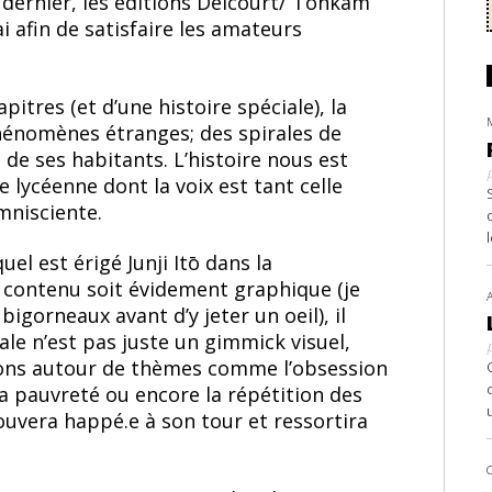
s dernier, les éditions Delcourt/ Tonkam
 afin de satisfaire les amateurs
pitres (et d’une histoire spéciale), la
phénomènes étranges; des spirales de
de ses habitants. L’histoire nous est
 lycéenne dont la voix est tant celle
omnisciente.
el est érigé Junji Itō dans la
e contenu soit évidement graphique (je
igorneaux avant d’y jeter un oeil), il
ale n’est pas juste un gimmick visuel,
xions autour de thèmes comme l’obsession
 la pauvreté ou encore la répétition des
rouvera happé.e à son tour et ressortira