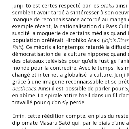
Junji Itō est certes respecté par les
otaku
ainsi 
semblent avoir tardé à s’intéresser à son oeuvr
manque de reconnaissance accordé au manga da
exemple récent, la nationalisation du Pass Cult
suscité la moquerie de certains médias quand i
population préférait Hirohiko Araki (
Jojo’s Biz
Paix
). Ce mépris a longtemps retardé la diffusi
démocratisation de la culture nippone; quand e
des plateaux télévisés pour qu’elle fustige l’an
monde pour la contredire. Avec le temps, les
changé et internet a globalisé la culture. Junji 
grâce à une imagerie reconnaissable et se prêt
aesthetics
. Ainsi il est possible de parler pour S
en abîme. La spirale attire l’oeil dans un fil d
travaillé pour qu’on s’y perde.
Enfin, cette réédition compte, en plus du reste,
diplomate Masaru Satô qui, par le biais d’une 