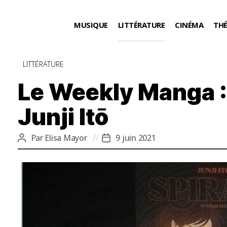
MUSIQUE
LITTÉRATURE
CINÉMA
TH
Catégories
LITTÉRATURE
Le Weekly Manga : 
Junji Itō
Par
Elisa Mayor
9 juin 2021
Auteur
Date
de
de
l’article
l’article