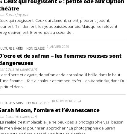
« Ceux qui rougissent » : petite ode aux Option
théâtre
par
Sarah Joyaux
Ceux qui rougissent. Ceux qui clament, crient, pleurent, jouent,
sourient. Timidement, les yeux baissés parfois. Mais qui se relèvent
progressivement. Bienvenue au cœur de...
2 JANVIER 2025
CULTURE & ARTS
NON CLASSÉ
D’ocre et de safran – les femmes rousses sont
dangereuses
par
Louane Lallemant
Il est d’ocre et d’agate, de safran et de cornaline. Il brûle dans le haut
d’une flamme, il fait la chaleur et tomber les feuilles. Kandinsky, dans Du
spirituel dans...
10 NOVEMBRE 2024
CULTURE & ARTS
PHOTOGRAPHIE
Sarah Moon, l’ombre et l’évanescence
par
Louane Lallemant
"La réalité c’est implacable. Je ne peux pas la photographier. J’ai besoin
de m’en évader pour m’en approcher." La photographie de Sarah
Moon est une fuite du réel, une histoire d'ombre...