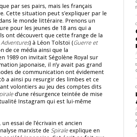
que par ses pairs, mais les français
e. Cette situation peut s’expliquer par le
ns le monde littéraire. Prenons un
ure pour les jeunes de 18 ans qui a
ls ont découvert que cette frange de la
ar Adventures
) à Léon Tolstoï (
Guerre et
on de ce média ainsi que la
n 1989 on invitait Ségolène Royal sur
imation japonaise, il n’y avait pas grand
 modes de communication ont évidement
Itō a ainsi pu resurgir des limbes et ce
ant volontiers au jeu des comptes dits
pirale
d’une résurgence teintée de mise
’actualité Instagram qui est lui-même
 un essai de l’écrivain et ancien
analyse marxiste de
Spirale
explique en