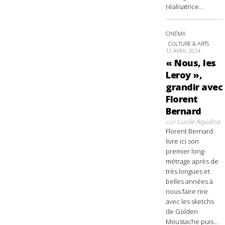
réalisatrice...
CINÉMA
CULTURE & ARTS
13 AVRIL 2024
« Nous, les
Leroy »,
grandir avec
Florent
Bernard
par
Lucile Aquilina
Florent Bernard
livre ici son
premier long-
métrage après de
très longues et
belles années à
nous faire rire
avec les sketchs
de Golden
Moustache puis...