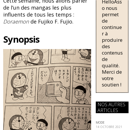
b
sk
Cette semaine, nous allons parler
HelloAss
pour une
o
y
de l’un des mangas les plus
régularisati
o nous
on,
influents de tous les temps :
permet
o
passant de
de
Doraemon
de Fujiko F. Fujio.
trois...
k
continue
r à
Synopsis
produire
des
contenus
de
qualité.
Merci de
votre
soutien !
NOS AUTRES
ARTICLES
MODE
14 OCTOBRE 2021