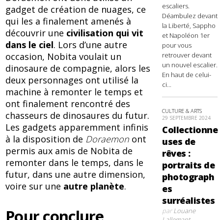
escaliers.
gadget de création de nuages, ce
Déambulez devant
qui les a finalement amenés à
la Liberté, Sappho
découvrir une
civilisation qui vit
et Napoléon 1er
dans le ciel
. Lors d’une autre
pour vous
occasion, Nobita voulait un
retrouver devant
un nouvel escalier.
dinosaure de compagnie, alors les
En haut de celui-
deux personnages ont utilisé la
ci...
machine à remonter le temps et
ont finalement rencontré des
CULTURE & ARTS
chasseurs de dinosaures du futur.
29 SEPTEMBRE 2024
Les gadgets apparemment infinis
Collectionne
à la disposition de
Doraemon
ont
uses de
permis aux amis de Nobita de
rêves :
remonter dans le temps, dans le
portraits de
futur, dans une autre dimension,
photograph
voire sur une
autre planète
.
es
surréalistes
Pour conclure
par
Louane
Lallemant