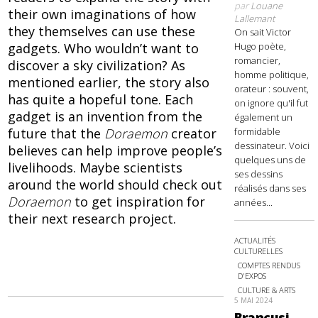
par
Louane
their own imaginations of how
Lallemant
they themselves can use these
On sait Victor
gadgets. Who wouldn’t want to
Hugo poète,
romancier,
discover a sky civilization? As
homme politique,
mentioned earlier, the story also
orateur : souvent,
has quite a hopeful tone. Each
on ignore qu'il fut
gadget is an invention from the
également un
future that the
Doraemon
creator
formidable
dessinateur. Voici
believes can help improve people’s
quelques uns de
livelihoods. Maybe scientists
ses dessins
around the world should check out
réalisés dans ses
Doraemon
to get inspiration for
années...
their next research project.
ACTUALITÉS
CULTURELLES
COMPTES RENDUS
D'EXPOS
CULTURE & ARTS
5 MAI 2024
Brancusi,