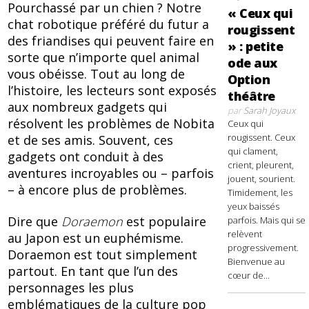
Pourchassé par un chien ? Notre
« Ceux qui
chat robotique préféré du futur a
rougissent
des friandises qui peuvent faire en
» : petite
sorte que n’importe quel animal
ode aux
vous obéisse. Tout au long de
Option
l’histoire, les lecteurs sont exposés
théâtre
aux nombreux gadgets qui
par
Sarah Joyaux
résolvent les problèmes de Nobita
Ceux qui
rougissent. Ceux
et de ses amis. Souvent, ces
qui clament,
gadgets ont conduit à des
crient, pleurent,
aventures incroyables ou – parfois
jouent, sourient.
– à encore plus de problèmes.
Timidement, les
yeux baissés
Dire que
Doraemon
est populaire
parfois. Mais qui se
relèvent
au Japon est un euphémisme.
progressivement.
Doraemon est tout simplement
Bienvenue au
partout. En tant que l’un des
cœur de...
personnages les plus
emblématiques de la culture pop