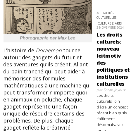
ACTUALITÉS
CULTURELLES
CULTURE & ARTS
3 NOVEMBRE 2024
Les droits
Photographie par Max Lee
culturels:
nouveau
L’histoire de
Doraemon
tourne
leitmotiv
autour des gadgets du futur et
des
des aventures qu’ils créent. Allant
politiques et
du pain tranché qui peut aider à
institutions
mémoriser des formules
culturelles
mathématiques à une machine qui
par
Sarah Joyaux
peut transformer n’importe quoi
Les droits
en animaux en peluche, chaque
culturels, loin
gadget représente une façon
d’être un concept
unique de résoudre certains des
récent bien qu’ils
s’affirment
problèmes. De plus, chaque
désormais avec
gadget reflète la créativité
force,