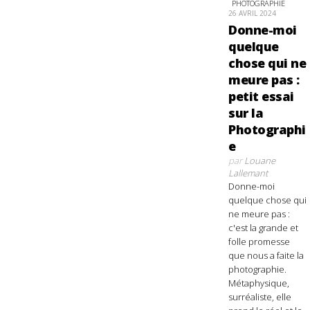
PHOTOGRAPHIE
26 AVRIL 2024
Donne-moi
quelque
chose qui ne
meure pas :
petit essai
sur la
Photographi
e
par
Louane
Lallemant
Donne-moi
quelque chose qui
ne meure pas :
c'est la grande et
folle promesse
que nous a faite la
photographie.
Métaphysique,
surréaliste, elle