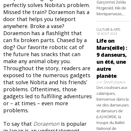
Garçonne) Zelda
perfectly solves Nobita’s problem.
Fitzgerald, Kiki de
Missed the train? Doraemon has a
Montparnasse,...
door that helps you teleport
anywhere. Broke a vase?
CULTURE & ARTS
Doraemon has a flashlight that
18 AOÛT 2024
can fix broken parts. Chased by a
Life on
dog? Our favorite robotic cat of
Mars(eille) :
the future has snacks that can
9 danseurs,
make any animal obey you.
un été, une
Throughout the story, readers are
autre
exposed to the numerous gadgets
planète
that solve Nobita and his friends’
par
Sarah Joyaux
Des coulisses aux
problems. Oftentimes, those
calanques,
gadgets led to fulfilling adventures
bienvenue dans la
or – at times – even more
vie des danseuses
problems.
et danseurs de
(LA) HORDE, la
troupe du Ballet
To say that
Doraemon
is popular
National de
in Japan is an understatement.