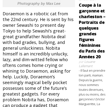
Photography by Max Lee
Coupe à la
garçonne et
Doraemon is a robotic cat from
charleston –
the 22nd century. He is sent by his
Portraits de
owner Sewashi to present day
quelques
Tokyo to help Sewashi’s great-
grandes
great grandfather Nobita deal
figures
with bad grades, bullying, and
féminines
general unluckiness. Nobita
du Paris des
himself is an incredibly
unlucky,
Années 20
lazy, and dim-witted fellow who
par
Louane
oftens comes home crying or
Lallemant
whining to Doraemon, asking for
- Il faut en prendre
ton parti, maman.
help. Luckily, Doraemon’s
Depuis la guerre,
seemingly magical belly pocket
nous sommes
possesses some of the future’s
toutes devenues,
greatest gadgets. For every
plus ou moins, des
problem Nobita has, Doraemon
garçonnes ! (Victor
Margueritte, La
can produce a gadget that