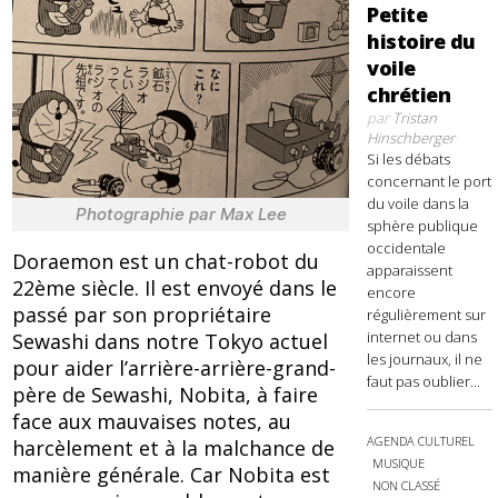
Petite
histoire du
voile
chrétien
par
Tristan
Hinschberger
Si les débats
concernant le port
du voile dans la
Photographie par Max Lee
sphère publique
occidentale
Doraemon est un chat-robot du
apparaissent
22ème siècle. Il est envoyé dans le
encore
passé par son propriétaire
régulièrement sur
internet ou dans
Sewashi dans notre Tokyo actuel
les journaux, il ne
pour aider l’arrière-arrière-grand-
faut pas oublier...
père de Sewashi, Nobita, à faire
face aux mauvaises notes, au
AGENDA CULTUREL
harcèlement et à la malchance de
MUSIQUE
manière générale. Car Nobita est
NON CLASSÉ