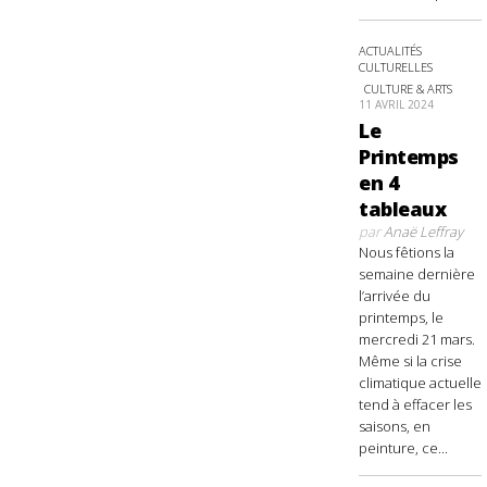
ACTUALITÉS
CULTURELLES
CULTURE & ARTS
11 AVRIL 2024
Le
Printemps
en 4
tableaux
par
Anaë Leffray
Nous fêtions la
semaine dernière
l’arrivée du
printemps, le
mercredi 21 mars.
Même si la crise
climatique actuelle
tend à effacer les
saisons, en
peinture, ce...