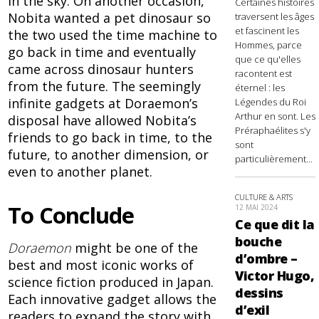
in the sky. On another occasion,
Certaines histoires
Nobita wanted a pet dinosaur so
traversent les âges
et fascinent les
the two used the time machine to
Hommes, parce
go back in time and eventually
que ce qu'elles
came across dinosaur hunters
racontent est
from the future. The seemingly
éternel : les
infinite gadgets at Doraemon’s
Légendes du Roi
Arthur en sont. Les
disposal have allowed Nobita’s
Préraphaélites s'y
friends to go back in time, to the
sont
future, to another dimension, or
particulièrement...
even to another planet.
CULTURE & ARTS
To Conclude
12 MAI 2024
Ce que dit la
bouche
Doraemon
might be one of the
d’ombre –
best and most iconic works of
Victor Hugo,
science fiction produced in Japan.
dessins
Each innovative gadget allows the
d’exil
readers to expand the story with