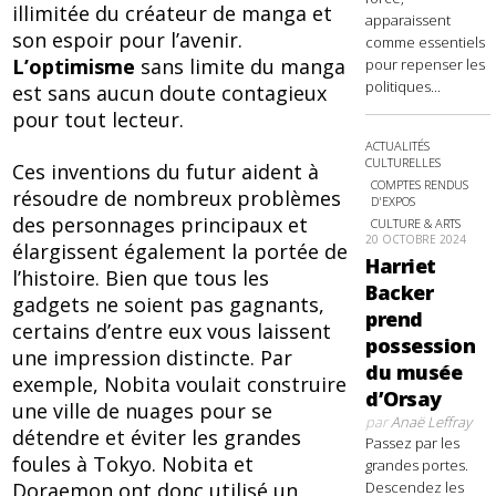
illimitée du créateur de manga et
apparaissent
son espoir pour l’avenir.
comme essentiels
L’optimisme
sans limite du manga
pour repenser les
politiques...
est sans aucun doute contagieux
pour tout lecteur.
ACTUALITÉS
CULTURELLES
Ces inventions du futur aident à
COMPTES RENDUS
résoudre de nombreux problèmes
D'EXPOS
des personnages principaux et
CULTURE & ARTS
20 OCTOBRE 2024
élargissent également la portée de
Harriet
l’histoire. Bien que tous les
Backer
gadgets ne soient pas gagnants,
prend
certains d’entre eux vous laissent
possession
une impression distincte. Par
du musée
exemple, Nobita voulait construire
d’Orsay
une ville de nuages ​​pour se
par
Anaë Leffray
détendre et éviter les grandes
Passez par les
foules à Tokyo. Nobita et
grandes portes.
Doraemon ont donc utilisé un
Descendez les