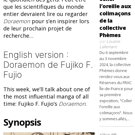
l’oreille aux
que les scientifiques du monde
colimaçons
entier devraient lire ou regarder
de la
Doraemon
pour s’en inspirer lors
collective
de leur prochain projet de
Phèmes
recherche…
par
Louane
Lallemant
English version :
Du 6 septembre
au 3 novembre
Doraemon de Fujiko F.
2024, la collective
Phèmes donne
Fujio
rendez-vous aux
Réserves du FRAC
This week, we’ll talk about one of
Île-de-France pour
sa première
the most influential manga of all
exposition, "Coller
time: Fujiko F. Fujio’s
Doraemon
.
l'oreille aux
colimaçons". Nous
Synopsis
y sommes allés,...
ACTUALITÉS