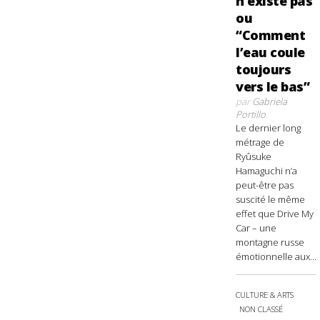
n’existe pas
ou
“Comment
l’eau coule
toujours
vers le bas”
par
Gabriela
Portillo
Le dernier long
métrage de
Ryûsuke
Hamaguchi n’a
peut-être pas
suscité le même
effet que Drive My
Car – une
montagne russe
émotionnelle aux...
CULTURE & ARTS
NON CLASSÉ