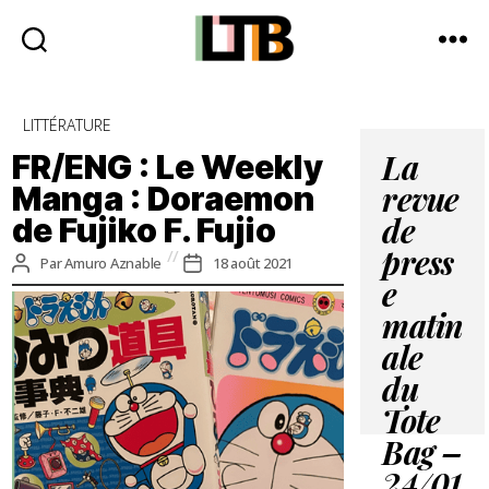
Le
Tote
Catégories
LITTÉRATURE
Bag
-
FR/ENG : Le Weekly
La
Média
Manga : Doraemon
revue
d'information
de Fujiko F. Fujio
quotidienne
de
press
Auteur
Date
Par
Amuro Aznable
18 août 2021
de
de
e
l’article
l’article
matin
ale
du
Tote
Bag –
24/01