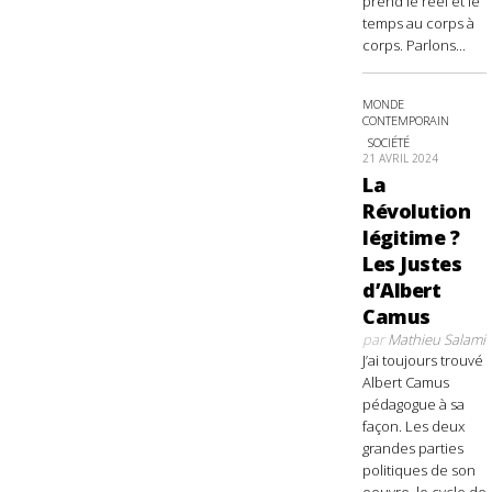
prend le réel et le
temps au corps à
corps. Parlons...
MONDE
CONTEMPORAIN
SOCIÉTÉ
21 AVRIL 2024
La
Révolution
légitime ?
Les Justes
d’Albert
Camus
par
Mathieu Salami
J’ai toujours trouvé
Albert Camus
pédagogue à sa
façon. Les deux
grandes parties
politiques de son