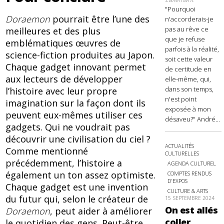
"Pourquoi
Doraemon
pourrait être l’une des
n'accorderais-je
pas au rêve ce
meilleures et des plus
que je refuse
emblématiques œuvres de
parfois à la réalité,
science-fiction produites au Japon.
soit cette valeur
Chaque gadget innovant permet
de certitude en
aux lecteurs de développer
elle-même, qui,
dans son temps,
l’histoire avec leur propre
n'est point
imagination sur la façon dont ils
exposée à mon
peuvent eux-mêmes utiliser ces
désaveu?" André...
gadgets. Qui ne voudrait pas
découvrir une civilisation du ciel ?
ACTUALITÉS
Comme mentionné
CULTURELLES
précédemment, l’histoire a
AGENDA CULTUREL
également un ton assez optimiste.
COMPTES RENDUS
D'EXPOS
Chaque gadget est une invention
CULTURE & ARTS
du futur qui, selon le créateur de
15 SEPTEMBRE 2024
On est allés
Doraemon
, peut aider à améliorer
coller
le quotidien des gens. Peut-être