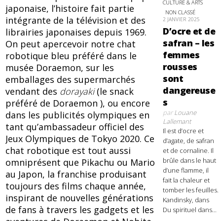
CULTURE & ARTS
japonaise, l’histoire fait partie
NON CLASSÉ
intégrante de la télévision et des
2 JANVIER 2025
D’ocre et de
librairies japonaises depuis 1969.
safran – les
On peut apercevoir notre chat
femmes
robotique bleu préféré dans le
rousses
musée Doraemon, sur les
sont
emballages des supermarchés
dangereuse
vendant des
dorayaki
(le snack
s
préféré de Doraemon ), ou encore
par
Louane
dans les publicités olympiques en
Lallemant
tant qu’ambassadeur officiel des
Il est d’ocre et
Jeux Olympiques de Tokyo 2020. Ce
d’agate, de safran
chat robotique est tout aussi
et de cornaline. Il
brûle dans le haut
omniprésent que Pikachu ou Mario
d’une flamme, il
au Japon, la franchise produisant
fait la chaleur et
toujours des films chaque année,
tomber les feuilles.
inspirant de nouvelles générations
Kandinsky, dans
de fans à travers les gadgets et les
Du spirituel dans...