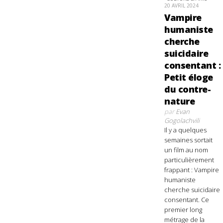
20 AVRIL 2024
Vampire
humaniste
cherche
suicidaire
consentant :
Petit éloge
du contre-
nature
par
Evan
Gogolachvili
Il y a quelques
semaines sortait
un film au nom
particulièrement
frappant : Vampire
humaniste
cherche suicidaire
consentant. Ce
premier long
métrage de la