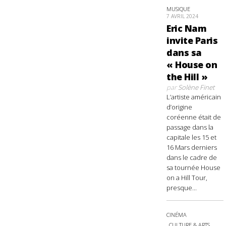
MUSIQUE
7 AVRIL 2024
Eric Nam
invite Paris
dans sa
« House on
the Hill »
par
Solène Finet
L’artiste américain
d’origine
coréenne était de
passage dans la
capitale les 15 et
16 Mars derniers
dans le cadre de
sa tournée House
on a Hill Tour,
presque...
CINÉMA
CULTURE & ARTS