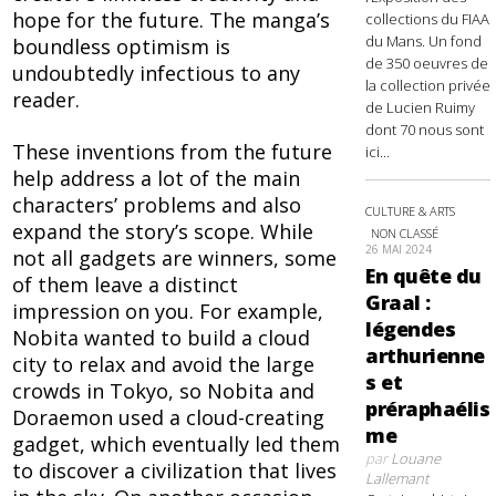
hope for the future. The manga’s
collections du FIAA
du Mans. Un fond
boundless optimism is
de 350 oeuvres de
undoubtedly infectious to any
la collection privée
reader.
de Lucien Ruimy
dont 70 nous sont
These inventions from the future
ici...
help address a lot of the main
characters’ problems and also
CULTURE & ARTS
expand the story’s scope. While
NON CLASSÉ
26 MAI 2024
not all gadgets are winners, some
En quête du
of them leave a distinct
Graal :
impression on you. For example,
légendes
Nobita wanted to build a cloud
arthurienne
city to relax and avoid the large
s et
crowds in Tokyo, so Nobita and
préraphaélis
Doraemon used a cloud-creating
me
gadget, which eventually led them
par
Louane
to discover a civilization that lives
Lallemant