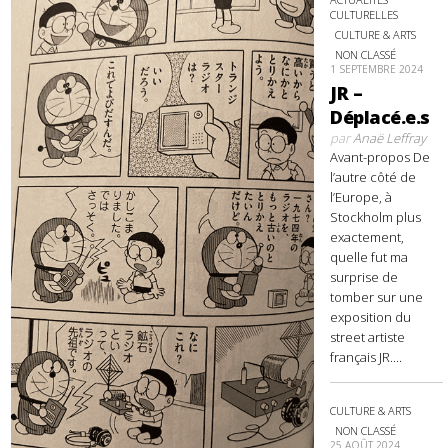
CULTURELLES
CULTURE & ARTS
NON CLASSÉ
1 SEPTEMBRE 2024
JR –
Déplacé.e.s
par
Anaë Leffray
Avant-propos De
l’autre côté de
l’Europe, à
Stockholm plus
exactement,
quelle fut ma
surprise de
tomber sur une
exposition du
street artiste
français JR....
CULTURE & ARTS
NON CLASSÉ
25 AOÛT 2024