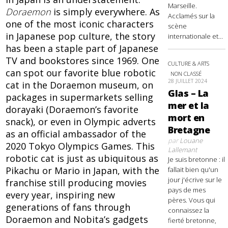
Marseille.
Doraemon
is simply everywhere. As
Acclamés sur la
one of the most iconic characters
scène
in Japanese pop culture, the story
internationale et...
has been a staple part of Japanese
TV and bookstores since 1969. One
CULTURE & ARTS
can spot our favorite blue robotic
NON CLASSÉ
28 JUILLET 2024
cat in the Doraemon museum, on
Glas – La
packages in supermarkets selling
mer et la
dorayaki (Doraemon’s favorite
mort en
snack), or even in Olympic adverts
Bretagne
as an official ambassador of the
par
Louane
2020 Tokyo Olympics Games. This
Lallemant
robotic cat is just as ubiquitous as
Je suis bretonne : il
Pikachu or Mario in Japan, with the
fallait bien qu'un
jour j'écrive sur le
franchise still producing movies
pays de mes
every year, inspiring new
pères. Vous qui
generations of fans through
connaissez la
Doraemon and Nobita’s gadgets
fierté bretonne,