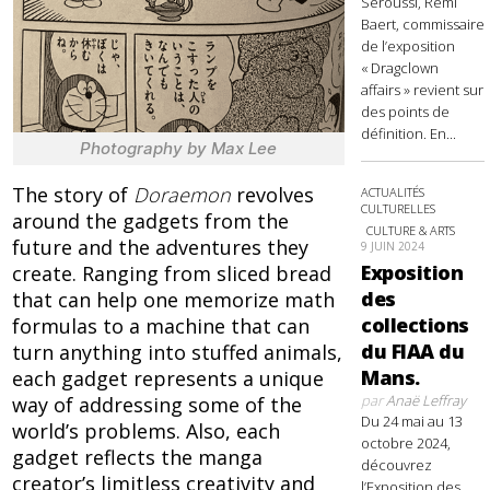
Seroussi, Rémi
Baert, commissaire
de l’exposition
« Dragclown
affairs » revient sur
des points de
définition. En...
Photography by Max Lee
The story of
Doraemon
revolves
ACTUALITÉS
CULTURELLES
around the gadgets from the
CULTURE & ARTS
future and the adventures they
9 JUIN 2024
Exposition
create. Ranging from sliced bread
des
that can help one memorize math
collections
formulas to a machine that can
du FIAA du
turn anything into stuffed animals,
Mans.
each gadget represents a unique
par
Anaë Leffray
way of addressing some of the
Du 24 mai au 13
world’s problems. Also, each
octobre 2024,
gadget reflects the manga
découvrez
creator’s limitless creativity and
l’Exposition des