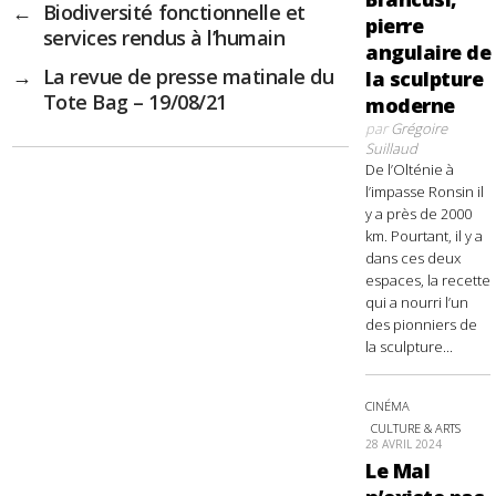
←
Biodiversité fonctionnelle et
pierre
services rendus à l’humain
angulaire de
→
La revue de presse matinale du
la sculpture
Tote Bag – 19/08/21
moderne
par
Grégoire
Suillaud
De l’Olténie à
l’impasse Ronsin il
y a près de 2000
km. Pourtant, il y a
dans ces deux
espaces, la recette
qui a nourri l’un
des pionniers de
la sculpture...
CINÉMA
CULTURE & ARTS
28 AVRIL 2024
Le Mal