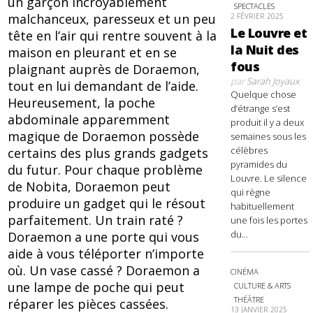
un garçon incroyablement
SPECTACLES
malchanceux, paresseux et un peu
2 FÉVRIER 2025
Le Louvre et
tête en l’air qui rentre souvent à la
la Nuit des
maison en pleurant et en se
fous
plaignant auprès de Doraemon,
par
Sarah Joyaux
tout en lui demandant de l’aide.
Quelque chose
Heureusement, la poche
d’étrange s’est
abdominale apparemment
produit il y a deux
magique de Doraemon possède
semaines sous les
célèbres
certains des plus grands gadgets
pyramides du
du futur. Pour chaque problème
Louvre. Le silence
de Nobita, Doraemon peut
qui règne
produire un gadget qui le résout
habituellement
parfaitement. Un train raté ?
une fois les portes
du...
Doraemon a une porte qui vous
aide à vous téléporter n’importe
où. Un vase cassé ? Doraemon a
CINÉMA
une lampe de poche qui peut
CULTURE & ARTS
THÉÂTRE
réparer les pièces cassées.
13 JANVIER 2025