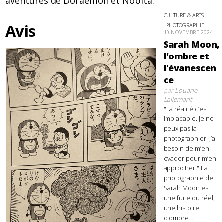
aventures de Doraemon et Nobita.
CULTURE & ARTS
Avis
PHOTOGRAPHIE
10 NOVEMBRE 2024
Sarah Moon,
l’ombre et
l’évanescen
ce
par
Louane
Lallemant
"La réalité c’est
implacable. Je ne
peux pas la
photographier. J’ai
besoin de m’en
évader pour m’en
approcher." La
photographie de
Sarah Moon est
une fuite du réel,
une histoire
d'ombre...