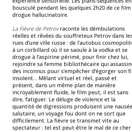
expérience sensorielle. Les plans-séquences en 
b
sk
bousculé pendant les quelques 2h20 de ce fil
o
y
drogue hallucinatoire.
o
La Fièvre de Petrov
raconte les démbulations
k
réelles et rêvées du souffreteux Petrov dans le
rues d’une ville russe : de l’autobus cosmopolit
à un corbillard où il se saoule à la vodka et se
drogue à l’aspirine périmé, pour finir chez lui,
rejoindre sa femme bibliothécaire qui assassin
des inconnus pour s’empêcher d’égorger son fi
insolent… Mêlant virtuel et réel, passé et
présent, dans un même plan de manière
incroyablement fluide, le film peut, il est sans
dire, fatiguer. Le déluge de violence et la
quantité de digressions produisent une nausé
salutaire, un voyage fou dont on ne sort que
difficilement. La fièvre se transmet vite au
spectateur : tel est peut-être le mal de ce cher