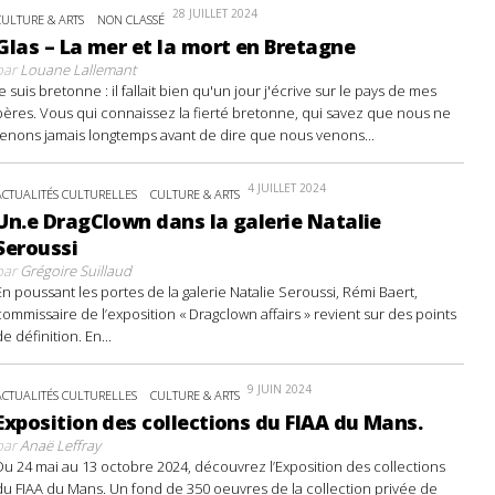
28 JUILLET 2024
CULTURE & ARTS
NON CLASSÉ
Glas – La mer et la mort en Bretagne
par
Louane Lallemant
Je suis bretonne : il fallait bien qu'un jour j'écrive sur le pays de mes
pères. Vous qui connaissez la fierté bretonne, qui savez que nous ne
tenons jamais longtemps avant de dire que nous venons...
4 JUILLET 2024
ACTUALITÉS CULTURELLES
CULTURE & ARTS
Un.e DragClown dans la galerie Natalie
Seroussi
par
Grégoire Suillaud
En poussant les portes de la galerie Natalie Seroussi, Rémi Baert,
commissaire de l’exposition « Dragclown affairs » revient sur des points
de définition. En...
9 JUIN 2024
ACTUALITÉS CULTURELLES
CULTURE & ARTS
Exposition des collections du FIAA du Mans.
par
Anaë Leffray
Du 24 mai au 13 octobre 2024, découvrez l’Exposition des collections
du FIAA du Mans. Un fond de 350 oeuvres de la collection privée de