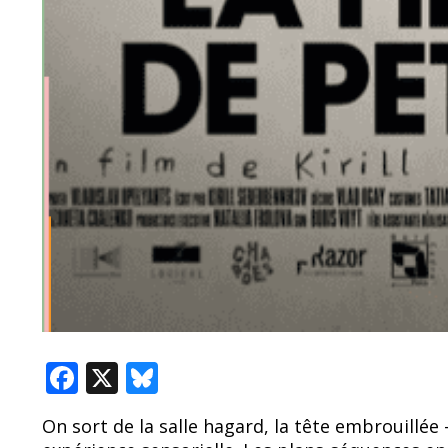
F
X
Bl
ac
u
On sort de la salle hagard, la tête embrouillée –
e
e