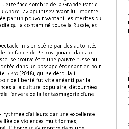
e. Cette face sombre de la Grande Patrie
 Andreï Zviaguintsev avant lui, montre
tée par un pouvoir vantant les mérites du
ladie qui a contaminé toute la Russie, et
pectacle mis en scène par des autorités
 de l’enfance de Petrov, jouant dans un
ste, se trouve être une pauvre russe au
racontée dans un passage étonnant en noir
ste,
Leto
(2018), qui se déroulait
ir de liberté fut vite anéanti par la
rences à la culture populaire, détournées
vèle l’envers de la fantasmagorie d’une
– rythmée d’ailleurs par une excellente
illée de violences multiformes,
. L’ horreur s’y montre dans une