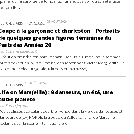
quelle fut ma surprise de tomber sur une exposition du street artiste
français JR....
25 AOÛT 2024
CULTURE & ARTS
NON CLASSÉ
Coupe à la garçonne et charleston – Portraits
de quelques grandes figures féminines du
Paris des Années 20
par
Louane Lallemant
- Il faut en prendre ton parti, maman. Depuis la guerre, nous sommes
toutes devenues, plus ou moins, des garçonnes ! (Victor Margueritte, La
Garçonne) Zelda Fitzgerald, Kiki de Montparnasse,...
18 AOÛT 2024
CULTURE & ARTS
Life on Mars(eille) : 9 danseurs, un été, une
autre planète
par
Sarah Joyaux
Des coulisses aux calanques, bienvenue dans la vie des danseuses et
danseurs de (LA) HORDE, la troupe du Ballet National de Marseille.
Acclamés sur la scène internationale et...