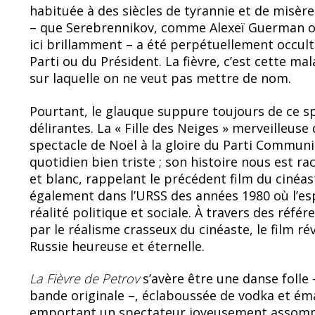
habituée à des siècles de tyrannie et de misèr
– que Serebrennikov, comme Alexeï Guerman ou
ici brillamment – a été perpétuellement occul
Parti ou du Président. La fièvre, c’est cette ma
sur laquelle on ne veut pas mettre de nom.
Pourtant, le glauque suppure toujours de ce s
délirantes. La « Fille des Neiges » merveilleuse
spectacle de Noël à la gloire du Parti Communi
quotidien bien triste ; son histoire nous est 
et blanc, rappelant le précédent film du cinéa
également dans l’URSS des années 1980 où l’espo
réalité politique et sociale. À travers des réfé
par le réalisme crasseux du cinéaste, le film ré
Russie heureuse et éternelle.
La Fièvre de Petrov
s’avère être une danse folle 
bande originale –, éclaboussée de vodka et éma
emportant un spectateur joyeusement assommé