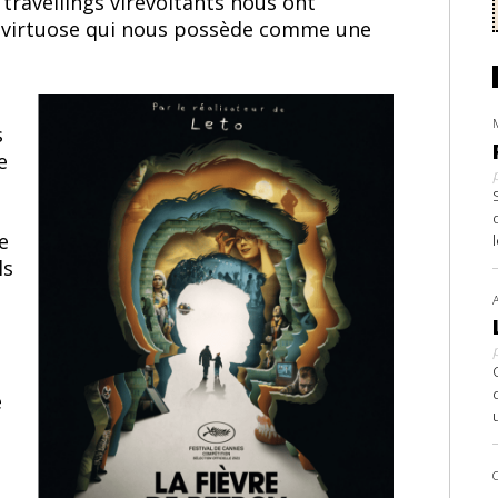
travellings virevoltants nous ont
m virtuose qui nous possède comme une
s
e
e
ls
e