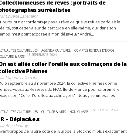
Collectionneuses de rêves : portraits de
photographes surréalistes
par
Louane Lallemant
"Pourquoi n'accorderais-je pas au rêve ce que je refuse parfois à la
réalité, soit cette valeur de certitude en elle-même, qui, dans son
temps, n'est point exposée à mon désaveu?" André...
ACTUALITÉS CULTURELLES
AGENDA CULTUREL
COMPTES RENDUS D'EXPOS
15 SEPTEMBRE 2024
CULTURE & ARTS
On est allés coller l’oreille aux colimaçons de la
collective Phèmes
par
Louane Lallemant
Du 6 septembre au 3 novembre 2024, la collective Phèmes donne
rendez-vous aux Réserves du FRAC Île-de-France pour sa première
exposition, "Coller l'oreille aux colimaçons". Nous y sommes allés,...
1 SEPTEMBRE 2024
ACTUALITÉS CULTURELLES
CULTURE & ARTS
NON CLASSÉ
JR – Déplacé.e.s
par
Anaë Leffray
Avant-propos De l’autre côté de l’Europe, à Stockholm plus exactement,