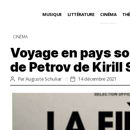
MUSIQUE
LITTÉRATURE
CINÉMA
TH
Catégories
CINÉMA
Voyage en pays sor
de Petrov de Kiril
Par
Auguste Schuliar
14 décembre 2021
Auteur
Date
de
de
l’article
l’article