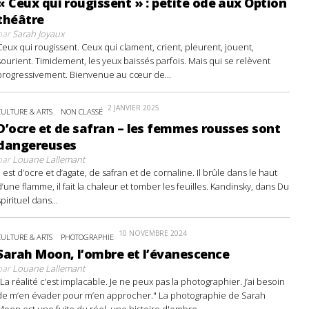
« Ceux qui rougissent » : petite ode aux Option
théâtre
par
Sarah Joyaux
Ceux qui rougissent. Ceux qui clament, crient, pleurent, jouent,
sourient. Timidement, les yeux baissés parfois. Mais qui se relèvent
progressivement. Bienvenue au cœur de...
2 JANVIER 2025
CULTURE & ARTS
NON CLASSÉ
D’ocre et de safran – les femmes rousses sont
dangereuses
par
Louane Lallemant
Il est d’ocre et d’agate, de safran et de cornaline. Il brûle dans le haut
d’une flamme, il fait la chaleur et tomber les feuilles. Kandinsky, dans Du
spirituel dans...
10 NOVEMBRE 2024
CULTURE & ARTS
PHOTOGRAPHIE
Sarah Moon, l’ombre et l’évanescence
par
Louane Lallemant
"La réalité c’est implacable. Je ne peux pas la photographier. J’ai besoin
de m’en évader pour m’en approcher." La photographie de Sarah
Moon est une fuite du réel, une histoire d'ombre...