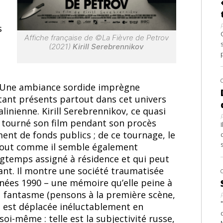
s
Affiche française de ©La Fièvre de Petrov
(2021)
Kirill Serebrennikov
e. Une ambiance sordide imprègne
e étant présents partout dans cet univers
alinienne. Kirill Serebrennikov, ce quasi
 a tourné son film pendant son procès
nt de fonds publics ; de ce tournage, le
 tout comme il semble également
ngtemps assigné à résidence et qui peut
fiant. Il montre une société traumatisée
nnées 1990 – une mémoire qu’elle peine à
u fantasme (pensons à la première scène,
, est déplacée inéluctablement en
oi-même : telle est la subjectivité russe,