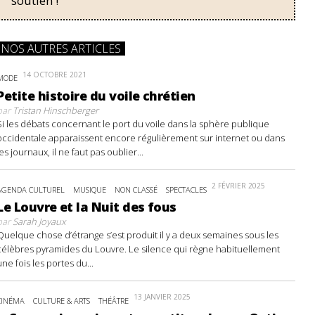
soutien !
NOS AUTRES ARTICLES
14 OCTOBRE 2021
MODE
Petite histoire du voile chrétien
par
Tristan Hinschberger
Si les débats concernant le port du voile dans la sphère publique
occidentale apparaissent encore régulièrement sur internet ou dans
les journaux, il ne faut pas oublier...
2 FÉVRIER 2025
AGENDA CULTUREL
MUSIQUE
NON CLASSÉ
SPECTACLES
Le Louvre et la Nuit des fous
par
Sarah Joyaux
Quelque chose d’étrange s’est produit il y a deux semaines sous les
célèbres pyramides du Louvre. Le silence qui règne habituellement
une fois les portes du...
13 JANVIER 2025
CINÉMA
CULTURE & ARTS
THÉÂTRE