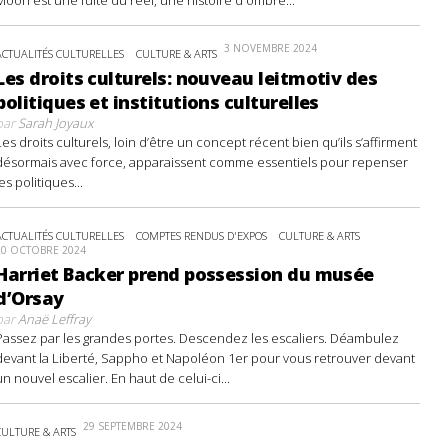
3 NOVEMBRE 2024
ACTUALITÉS CULTURELLES
CULTURE & ARTS
Les droits culturels: nouveau leitmotiv des
politiques et institutions culturelles
par
Sarah Joyaux
Les droits culturels, loin d’être un concept récent bien qu’ils s’affirment
désormais avec force, apparaissent comme essentiels pour repenser
les politiques...
ACTUALITÉS CULTURELLES
COMPTES RENDUS D'EXPOS
CULTURE & ARTS
20 OCTOBRE 2024
Harriet Backer prend possession du musée
d’Orsay
par
Anaë Leffray
Passez par les grandes portes. Descendez les escaliers. Déambulez
devant la Liberté, Sappho et Napoléon 1er pour vous retrouver devant
un nouvel escalier. En haut de celui-ci...
29 SEPTEMBRE 2024
CULTURE & ARTS