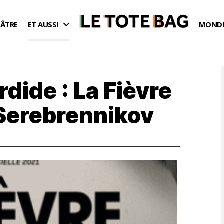
ÉÂTRE
ET AUSSI
MONDE
dide : La Fièvre
l Serebrennikov