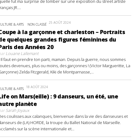
quelle fut ma surprise de tomber sur une exposition du street artiste
français JR....
25 AOÛT 2024
CULTURE & ARTS
NON CLASSÉ
Coupe à la garçonne et charleston – Portraits
de quelques grandes figures féminines du
Paris des Années 20
par
Louane Lallemant
- Il faut en prendre ton parti, maman. Depuis la guerre, nous sommes
toutes devenues, plus ou moins, des garçonnes ! (Victor Margueritte, La
Garçonne) Zelda Fitzgerald, Kiki de Montparnasse,...
18 AOÛT 2024
CULTURE & ARTS
Life on Mars(eille) : 9 danseurs, un été, une
autre planète
par
Sarah Joyaux
Des coulisses aux calanques, bienvenue dans la vie des danseuses et
danseurs de (LA) HORDE, la troupe du Ballet National de Marseille.
Acclamés sur la scène internationale et...