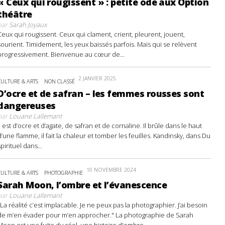
« Ceux qui rougissent » : petite ode aux Option
théâtre
par
Sarah Joyaux
Ceux qui rougissent. Ceux qui clament, crient, pleurent, jouent,
sourient. Timidement, les yeux baissés parfois. Mais qui se relèvent
progressivement. Bienvenue au cœur de...
2 JANVIER 2025
CULTURE & ARTS
NON CLASSÉ
D’ocre et de safran – les femmes rousses sont
dangereuses
par
Louane Lallemant
Il est d’ocre et d’agate, de safran et de cornaline. Il brûle dans le haut
d’une flamme, il fait la chaleur et tomber les feuilles. Kandinsky, dans Du
spirituel dans...
10 NOVEMBRE 2024
CULTURE & ARTS
PHOTOGRAPHIE
Sarah Moon, l’ombre et l’évanescence
par
Louane Lallemant
"La réalité c’est implacable. Je ne peux pas la photographier. J’ai besoin
de m’en évader pour m’en approcher." La photographie de Sarah
Moon est une fuite du réel, une histoire d'ombre...