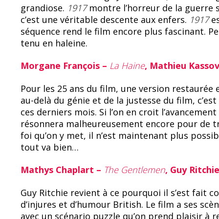
grandiose.
1917
montre l’horreur de la guerre sa
c’est une véritable descente aux enfers.
1917
e
séquence rend le film encore plus fascinant. P
tenu en haleine.
Morgane François –
La Haine
, Mathieu Kassov
Pour les 25 ans du film, une version restaurée e
au-delà du génie et de la justesse du film, c’es
ces derniers mois. Si l’on en croit l’avancement 
résonnera malheureusement encore pour de tr
foi qu’on y met, il n’est maintenant plus possi
tout va bien…
Mathys Chaplart –
The Gentlemen
, Guy Ritchi
Guy Ritchie revient à ce pourquoi il s’est fait c
d’injures et d’humour British. Le film a ses scè
avec un scénario puzzle qu’on prend plaisir à 