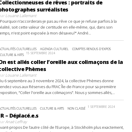
Collectionneuses de rêves : portraits de
photographes surréalistes
par
Louane Lallemant
"Pourquoi n'accorderais-je pas au rêve ce que je refuse parfois à la
réalité, soit cette valeur de certitude en elle-même, qui, dans son
temps, n'est point exposée à mon désaveu?" André...
ACTUALITÉS CULTURELLES
AGENDA CULTUREL
COMPTES RENDUS D'EXPOS
15 SEPTEMBRE 2024
CULTURE & ARTS
On est allés coller l’oreille aux colimaçons de la
collective Phèmes
par
Louane Lallemant
Du 6 septembre au 3 novembre 2024, la collective Phèmes donne
rendez-vous aux Réserves du FRAC Île-de-France pour sa première
exposition, "Coller l'oreille aux colimaçons". Nous y sommes allés,...
1 SEPTEMBRE 2024
ACTUALITÉS CULTURELLES
CULTURE & ARTS
NON CLASSÉ
JR – Déplacé.e.s
par
Anaë Leffray
Avant-propos De l’autre côté de l’Europe, à Stockholm plus exactement,