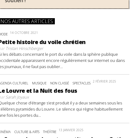
soutien !
NOS AUTRES ARTICLES
14 OCTOBRE 2021
MODE
Petite histoire du voile chrétien
par
Tristan Hinschberger
Si les débats concernant le port du voile dans la sphère publique
occidentale apparaissent encore régulièrement sur internet ou dans
les journaux, il ne faut pas oublier...
2 FÉVRIER 2025
AGENDA CULTUREL
MUSIQUE
NON CLASSÉ
SPECTACLES
Le Louvre et la Nuit des fous
par
Sarah Joyaux
Quelque chose d’étrange s’est produit il y a deux semaines sous les
célèbres pyramides du Louvre. Le silence qui règne habituellement
une fois les portes du...
13 JANVIER 2025
CINÉMA
CULTURE & ARTS
THÉÂTRE