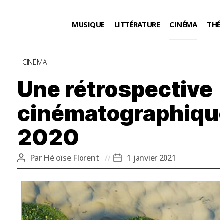
MUSIQUE
LITTÉRATURE
CINÉMA
TH
Catégories
CINÉMA
Une rétrospective
cinématographique
2020
Par
Héloïse Florent
1 janvier 2021
Auteur
Date
de
de
l’article
l’article