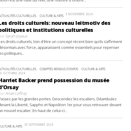
3 NOVEMBRE 2024
ACTUALITÉS CULTURELLES
CULTURE & ARTS
Les droits culturels: nouveau leitmotiv des
politiques et institutions culturelles
par
Sarah Joyaux
Les droits culturels, loin d’être un concept récent bien qu’ils s’affirment
désormais avec force, apparaissent comme essentiels pour repenser
les politiques...
ACTUALITÉS CULTURELLES
COMPTES RENDUS D'EXPOS
CULTURE & ARTS
20 OCTOBRE 2024
Harriet Backer prend possession du musée
d’Orsay
par
Anaë Leffray
Passez par les grandes portes. Descendez les escaliers. Déambulez
devant la Liberté, Sappho et Napoléon 1er pour vous retrouver devant
un nouvel escalier. En haut de celui-ci...
29 SEPTEMBRE 2024
CULTURE & ARTS