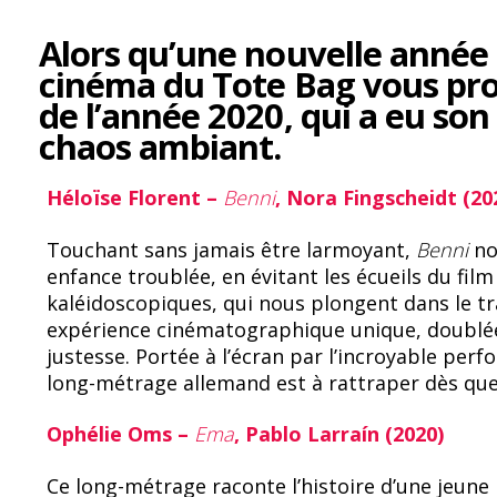
ac
u
e
e
Alors qu’une nouvelle année
b
sk
cinéma du Tote Bag vous pr
de l’année 2020, qui a eu son
o
y
chaos ambiant.
o
k
Héloïse Florent –
Benni
, Nora Fingscheidt (20
Touchant sans jamais être larmoyant,
Benni
no
enfance troublée, en évitant les écueils du film
kaléidoscopiques, qui nous plongent dans le t
expérience cinématographique unique, doublée
justesse. Portée à l’écran par l’incroyable per
long-métrage allemand est à rattraper dès que
Ophélie Oms –
Ema
, Pablo Larraín (2020)
Ce long-métrage raconte l’histoire d’une jeune