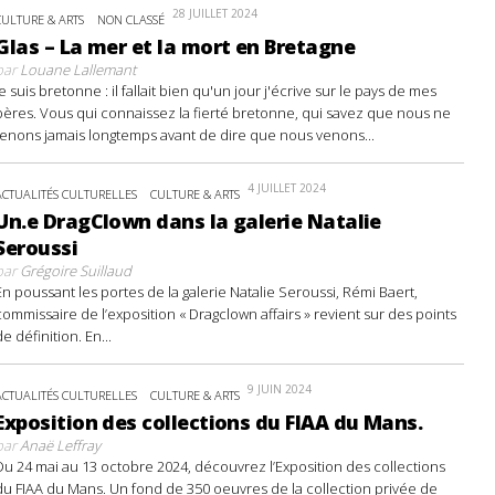
28 JUILLET 2024
CULTURE & ARTS
NON CLASSÉ
Glas – La mer et la mort en Bretagne
par
Louane Lallemant
Je suis bretonne : il fallait bien qu'un jour j'écrive sur le pays de mes
pères. Vous qui connaissez la fierté bretonne, qui savez que nous ne
tenons jamais longtemps avant de dire que nous venons...
4 JUILLET 2024
ACTUALITÉS CULTURELLES
CULTURE & ARTS
Un.e DragClown dans la galerie Natalie
Seroussi
par
Grégoire Suillaud
En poussant les portes de la galerie Natalie Seroussi, Rémi Baert,
commissaire de l’exposition « Dragclown affairs » revient sur des points
de définition. En...
9 JUIN 2024
ACTUALITÉS CULTURELLES
CULTURE & ARTS
Exposition des collections du FIAA du Mans.
par
Anaë Leffray
Du 24 mai au 13 octobre 2024, découvrez l’Exposition des collections
du FIAA du Mans. Un fond de 350 oeuvres de la collection privée de