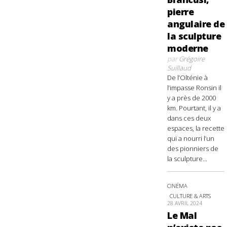
pierre
angulaire de
la sculpture
moderne
par
Grégoire
Suillaud
De l’Olténie à
l’impasse Ronsin il
y a près de 2000
km. Pourtant, il y a
dans ces deux
espaces, la recette
qui a nourri l’un
des pionniers de
la sculpture...
CINÉMA
CULTURE & ARTS
28 AVRIL 2024
Le Mal