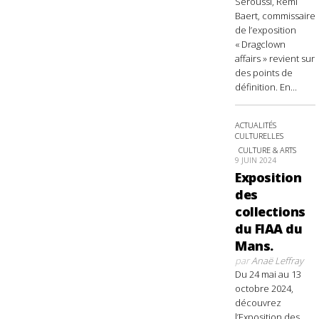
Seroussi, Rémi
Baert, commissaire
de l’exposition
« Dragclown
affairs » revient sur
des points de
définition. En...
ACTUALITÉS
CULTURELLES
CULTURE & ARTS
9 JUIN 2024
Exposition
des
collections
du FIAA du
Mans.
par
Anaë Leffray
Du 24 mai au 13
octobre 2024,
découvrez
l’Exposition des