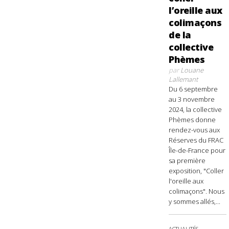
l’oreille aux
colimaçons
de la
collective
Phèmes
par
Louane
Lallemant
Du 6 septembre
au 3 novembre
2024, la collective
Phèmes donne
rendez-vous aux
Réserves du FRAC
Île-de-France pour
sa première
exposition, "Coller
l'oreille aux
colimaçons". Nous
y sommes allés,...
ACTUALITÉS