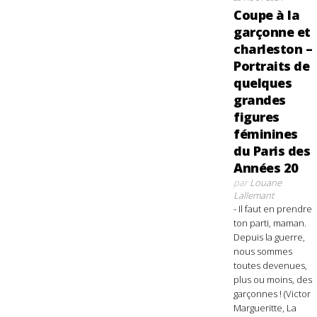
Coupe à la
garçonne et
charleston –
Portraits de
quelques
grandes
figures
féminines
du Paris des
Années 20
par
Louane
Lallemant
- Il faut en prendre
ton parti, maman.
Depuis la guerre,
nous sommes
toutes devenues,
plus ou moins, des
garçonnes ! (Victor
Margueritte, La