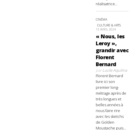
réalisatrice...
CINÉMA
CULTURE & ARTS
13 AVRIL 2024
« Nous, les
Leroy »,
grandir avec
Florent
Bernard
par
Lucile Aquilina
Florent Bernard
livre ici son
premier long-
métrage après de
très longues et
belles années à
nous faire rire
avec les sketchs
de Golden
Moustache puis...