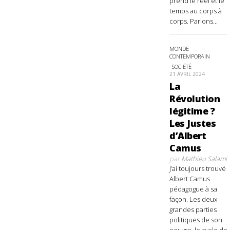
prend le réel et le
temps au corps à
corps. Parlons...
MONDE
CONTEMPORAIN
SOCIÉTÉ
21 AVRIL 2024
La
Révolution
légitime ?
Les Justes
d’Albert
Camus
par
Mathieu Salami
J’ai toujours trouvé
Albert Camus
pédagogue à sa
façon. Les deux
grandes parties
politiques de son