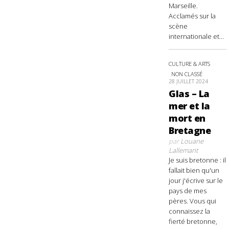
Marseille.
Acclamés sur la
scène
internationale et...
CULTURE & ARTS
NON CLASSÉ
28 JUILLET 2024
Glas – La
mer et la
mort en
Bretagne
par
Louane
Lallemant
Je suis bretonne : il
fallait bien qu'un
jour j'écrive sur le
pays de mes
pères. Vous qui
connaissez la
fierté bretonne,