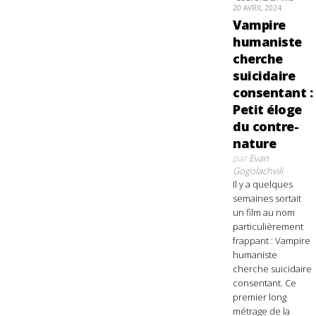
20 AVRIL 2024
Vampire
humaniste
cherche
suicidaire
consentant :
Petit éloge
du contre-
nature
par
Evan
Gogolachvili
Il y a quelques
semaines sortait
un film au nom
particulièrement
frappant : Vampire
humaniste
cherche suicidaire
consentant. Ce
premier long
métrage de la