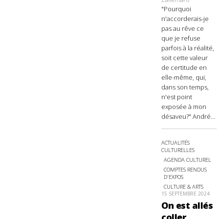
"Pourquoi
n'accorderais-je
pas au rêve ce
que je refuse
parfois à la réalité,
soit cette valeur
de certitude en
elle-même, qui,
dans son temps,
n'est point
exposée à mon
désaveu?" André...
ACTUALITÉS
CULTURELLES
AGENDA CULTUREL
COMPTES RENDUS
D'EXPOS
CULTURE & ARTS
15 SEPTEMBRE 2024
On est allés
coller