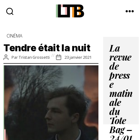
Le
Tote
Catégories
CINÉMA
Bag
-
Tendre était la nuit
La
Média
revue
Auteur
Date
Par
Tristan Grossetti
23 janvier 2021
d'information
de
de
quotidienne
de
l’article
l’article
press
e
matin
ale
du
Tote
Bag –
24/01