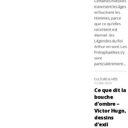
Certaines histoires
traversent les âges
et fascinent les
Hommes, parce
que ce qu'elles
racontent est
éternel : les
Légendes du Roi
Arthur en sont. Les
Préraphaélites s'y
sont
particulièrement...
CULTURE & ARTS
12 MAI 2024
Ce que dit la
bouche
d’ombre –
Victor Hugo,
dessins
d’exil