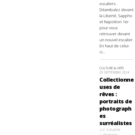
escaliers.
Déambulez devant
la Liberté, Sappho
et Napoléon 1er
pour vous
retrouver devant
un nouvel escalier.
En haut de celui-
ci...
CULTURE & ARTS
29 SEPTEMBRE 2024
Collectionne
uses de
rêves :
portraits de
photograph
es
surréalistes
par
Louane
Lallemant