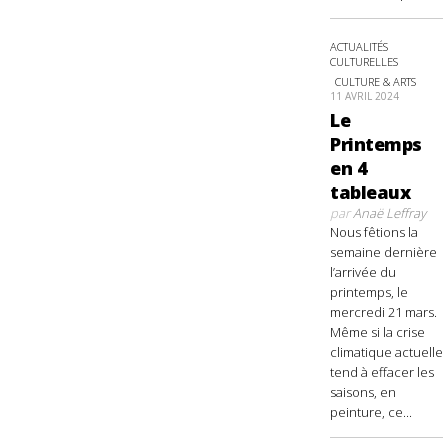
ACTUALITÉS
CULTURELLES
CULTURE & ARTS
11 AVRIL 2024
Le
Printemps
en 4
tableaux
par
Anaë Leffray
Nous fêtions la
semaine dernière
l’arrivée du
printemps, le
mercredi 21 mars.
Même si la crise
climatique actuelle
tend à effacer les
saisons, en
peinture, ce...