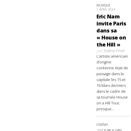
MUSIQUE
7 AVRIL 2024
Eric Nam
invite Paris
dans sa
« House on
the Hill »
par
Solène Finet
L’artiste américain
d’origine
coréenne était de
passage dans la
capitale les 15 et
16 Mars derniers
dans le cadre de
sa tournée House
on a Hill Tour,
presque...
CINÉMA
CULTURE & ARTS