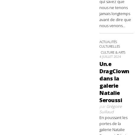
qui savez que
nous ne tenons
jamais longtemps
avant de dire que
nous venons...
ACTUALITÉS
CULTURELLES
CULTURE & ARTS
4 JUILLET 2024
Un.e
DragClown
dans la
galerie
Natalie
Seroussi
par
Grégoire
Suillaud
En poussant les
portes de la
galerie Natalie