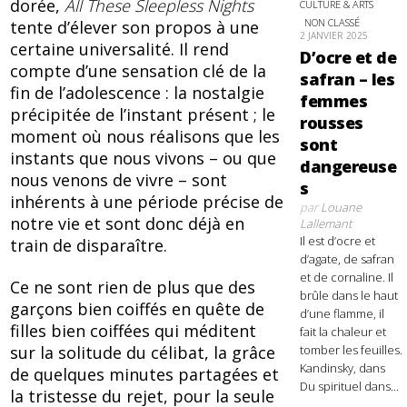
dorée,
All These Sleepless Nights
CULTURE & ARTS
NON CLASSÉ
tente d’élever son propos à une
2 JANVIER 2025
certaine universalité. Il rend
D’ocre et de
compte d’une sensation clé de la
safran – les
fin de l’adolescence : la nostalgie
femmes
précipitée de l’instant présent ; le
rousses
moment où nous réalisons que les
sont
instants que nous vivons – ou que
dangereuse
nous venons de vivre – sont
s
inhérents à une période précise de
par
Louane
notre vie et sont donc déjà en
Lallemant
Il est d’ocre et
train de disparaître.
d’agate, de safran
et de cornaline. Il
Ce ne sont rien de plus que des
brûle dans le haut
garçons bien coiffés en quête de
d’une flamme, il
filles bien coiffées qui méditent
fait la chaleur et
tomber les feuilles.
sur la solitude du célibat, la grâce
Kandinsky, dans
de quelques minutes partagées et
Du spirituel dans...
la tristesse du rejet, pour la seule