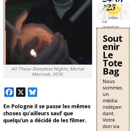
/25
La
question
des
Sout
travailleurs
enir
sans-
papiers en
Le
France se
Tote
durcit avec
Bag
une
All These Sleepless Nights, Michal
nouvelle
Marczak, 2016
circulaire
Nous
de Bruno
sommes
F
X
Bl
Retailleau
un
qui
ac
u
média
pourrait
En Pologne il se passe les mêmes
indépen
e
e
allonger la
choses qu’ailleurs sauf que
dant.
durée de
b
sk
Votre
quelqu’un a décidé de les filmer.
résidence
don via
o
y
nécessaire