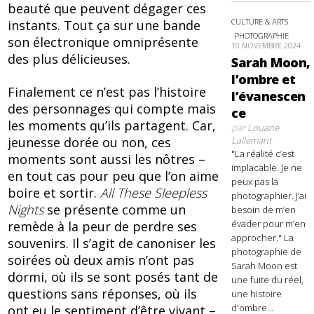
beauté que peuvent dégager ces
CULTURE & ARTS
instants. Tout ça sur une bande
PHOTOGRAPHIE
son électronique omniprésente
10 NOVEMBRE 2024
des plus délicieuses.
Sarah Moon,
l’ombre et
Finalement ce n’est pas l’histoire
l’évanescen
des personnages qui compte mais
ce
les moments qu’ils partagent. Car,
par
Louane
jeunesse dorée ou non, ces
Lallemant
"La réalité c’est
moments sont aussi les nôtres –
implacable. Je ne
en tout cas pour peu que l’on aime
peux pas la
boire et sortir.
All These Sleepless
photographier. J’ai
Nights
se présente comme un
besoin de m’en
évader pour m’en
remède à la peur de perdre ses
approcher." La
souvenirs. Il s’agit de canoniser les
photographie de
soirées où deux amis n’ont pas
Sarah Moon est
dormi, où ils se sont posés tant de
une fuite du réel,
questions sans réponses, où ils
une histoire
d'ombre...
ont eu le sentiment d’être vivant –