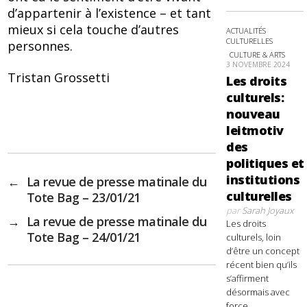
d’appartenir à l’existence – et tant
mieux si cela touche d’autres
ACTUALITÉS
CULTURELLES
personnes.
CULTURE & ARTS
3 NOVEMBRE 2024
Tristan Grossetti
Les droits
culturels:
nouveau
leitmotiv
des
politiques et
institutions
←
La revue de presse matinale du
culturelles
Tote Bag – 23/01/21
par
Sarah Joyaux
→
La revue de presse matinale du
Les droits
Tote Bag – 24/01/21
culturels, loin
d’être un concept
récent bien qu’ils
s’affirment
désormais avec
force,