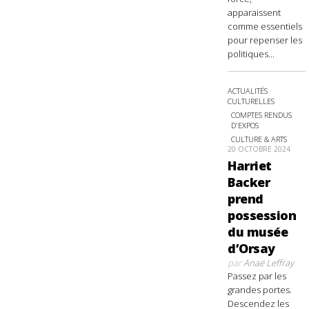
apparaissent
comme essentiels
pour repenser les
politiques...
ACTUALITÉS
CULTURELLES
COMPTES RENDUS
D'EXPOS
CULTURE & ARTS
20 OCTOBRE 2024
Harriet
Backer
prend
possession
du musée
d’Orsay
par
Anaë Leffray
Passez par les
grandes portes.
Descendez les