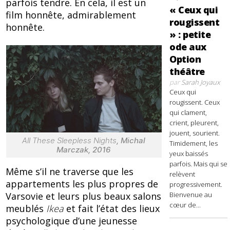
parfois tendre. En cela, il est un
« Ceux qui
film honnête, admirablement
rougissent
honnête.
» : petite
ode aux
Option
théâtre
par
Sarah Joyaux
Ceux qui
rougissent. Ceux
qui clament,
crient, pleurent,
jouent, sourient.
All These Sleepless Nights
, Michal
Timidement, les
Marczak, 2016
yeux baissés
parfois. Mais qui se
Même s’il ne traverse que les
relèvent
appartements les plus propres de
progressivement.
Varsovie et leurs plus beaux salons
Bienvenue au
cœur de...
meublés
Ikea
et fait l’état des lieux
psychologique d’une jeunesse