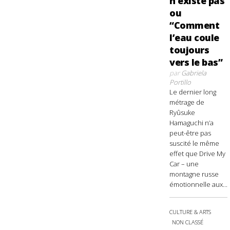
n’existe pas
ou
“Comment
l’eau coule
toujours
vers le bas”
par
Gabriela
Portillo
Le dernier long
métrage de
Ryûsuke
Hamaguchi n’a
peut-être pas
suscité le même
effet que Drive My
Car – une
montagne russe
émotionnelle aux...
CULTURE & ARTS
NON CLASSÉ