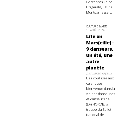
Garçonne) Zelda
Fitzgerald, Kiki de
Montparnasse,...
CULTURE & ARTS
18 AOÛT 2024
Life on
Mars(eille) :
9 danseurs,
un été, une
autre
planète
par
Sarah Joyaux
Des coulisses aux
calanques,
bienvenue dans la
vie des danseuses
et danseurs de
(LA) HORDE, la
troupe du Ballet
National de