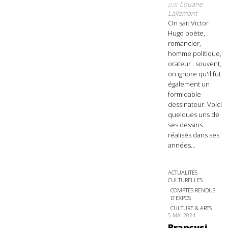
par
Louane
Lallemant
On sait Victor
Hugo poète,
romancier,
homme politique,
orateur : souvent,
on ignore qu'il fut
également un
formidable
dessinateur. Voici
quelques uns de
ses dessins
réalisés dans ses
années...
ACTUALITÉS
CULTURELLES
COMPTES RENDUS
D'EXPOS
CULTURE & ARTS
5 MAI 2024
Brancusi,