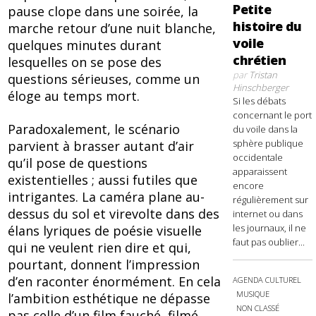
Petite
pause clope dans une soirée, la
histoire du
marche retour d’une nuit blanche,
voile
quelques minutes durant
chrétien
lesquelles on se pose des
par
Tristan
questions sérieuses, comme un
Hinschberger
éloge au temps mort.
Si les débats
concernant le port
Paradoxalement, le scénario
du voile dans la
sphère publique
parvient à brasser autant d’air
occidentale
qu’il pose de questions
apparaissent
existentielles ; aussi futiles que
encore
intrigantes. La caméra plane au-
régulièrement sur
dessus du sol et virevolte dans des
internet ou dans
les journaux, il ne
élans lyriques de poésie visuelle
faut pas oublier...
qui ne veulent rien dire et qui,
pourtant, donnent l’impression
d’en raconter énormément. En cela
AGENDA CULTUREL
MUSIQUE
l’ambition esthétique ne dépasse
NON CLASSÉ
pas celle d’un film fauché, filmé