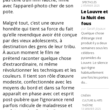
SPECTACLES
avec l’appareil-photo cher de son
2 FÉVRIER 2025
pote.
Le Louvre et
la Nuit des
Malgré tout, c’est une œuvre
fous
honnête qui tient sa force du fait
par
Sarah Joyaux
Quelque chose
qu’elle revendique avoir été conçue
d’étrange s’est
par des vieux adolescents, à
produit il y a deux
destination des gens de leur tribu.
semaines sous les
À aucun moment le film ne
célèbres
prétend raconter quelque chose
pyramides du
Louvre. Le silence
d’extraordinaire, ni même
qui règne
révolutionner les techniques et les
habituellement
couleurs. Il tient son rôle d’œuvre
une fois les portes
modeste, confectionnée avec les
du...
moyens du bord et dans sa forme
apparaît en phase avec cet esprit
CINÉMA
post-pubère que l’ignorance rend
CULTURE & ARTS
parfois ridicule de maladresse et
THÉÂTRE
13 JANVIER 2025