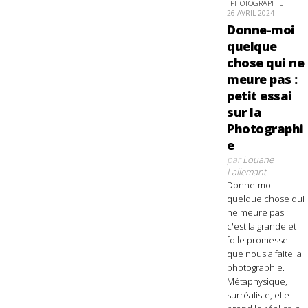
PHOTOGRAPHIE
26 AVRIL 2024
Donne-moi
quelque
chose qui ne
meure pas :
petit essai
sur la
Photographi
e
par
Louane
Lallemant
Donne-moi
quelque chose qui
ne meure pas :
c'est la grande et
folle promesse
que nous a faite la
photographie.
Métaphysique,
surréaliste, elle