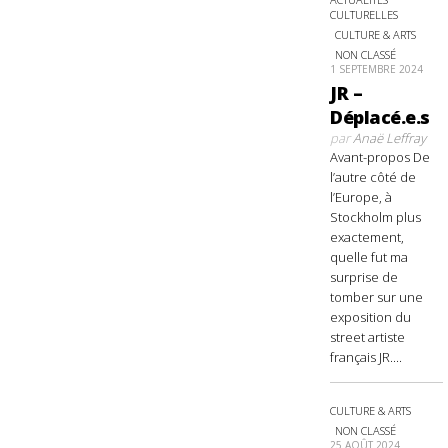
CULTURELLES
CULTURE & ARTS
NON CLASSÉ
1 SEPTEMBRE 2024
JR –
Déplacé.e.s
par
Anaë Leffray
Avant-propos De
l’autre côté de
l’Europe, à
Stockholm plus
exactement,
quelle fut ma
surprise de
tomber sur une
exposition du
street artiste
français JR....
CULTURE & ARTS
NON CLASSÉ
25 AOÛT 2024