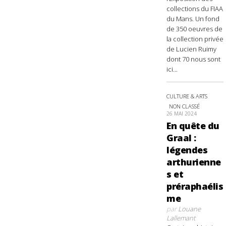
collections du FIAA
du Mans. Un fond
de 350 oeuvres de
la collection privée
de Lucien Ruimy
dont 70 nous sont
ici...
CULTURE & ARTS
NON CLASSÉ
26 MAI 2024
En quête du
Graal :
légendes
arthurienne
s et
préraphaélis
me
par
Louane
Lallemant