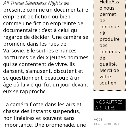
HelloAss
pour une
All These Sleepless Nights
se
o
régularisati
o nous
présente comme un documentaire
on,
k
permet
empreint de fiction ou bien
passant de
de
comme une fiction empreinte de
trois...
continue
documentaire ; c’est à celui qui
r à
regarde de décider. Une caméra se
produire
promène dans les rues de
des
Varsovie. Elle suit les errances
contenus
nocturnes de deux jeunes hommes
de
qui se contentent de vivre. Ils
qualité.
Merci de
dansent, s’amusent, discutent et
votre
se questionnent beaucoup à un
soutien !
âge où la vie qui fut un jour devant
eux se rapproche.
NOS AUTRES
La caméra flotte dans les airs et
ARTICLES
chasse des instants suspendus,
non linéaires et souvent sans
MODE
importance. Une promenade, une
14 OCTOBRE 2021