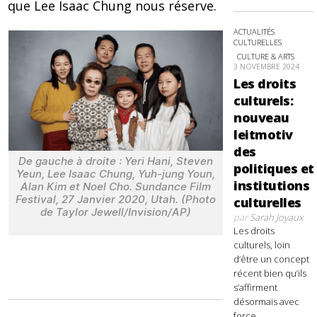
que Lee Isaac Chung nous réserve.
ACTUALITÉS
CULTURELLES
CULTURE & ARTS
3 NOVEMBRE 2024
Les droits
culturels:
nouveau
leitmotiv
des
De gauche à droite : Yeri Hani, Steven
politiques et
Yeun, Lee Isaac Chung, Yuh-jung Youn,
institutions
Alan Kim et Noel Cho. Sundance Film
Festival, 27 Janvier 2020, Utah. (Photo
culturelles
de Taylor Jewell/Invision/AP)
par
Sarah Joyaux
Les droits
culturels, loin
d’être un concept
récent bien qu’ils
s’affirment
désormais avec
force,