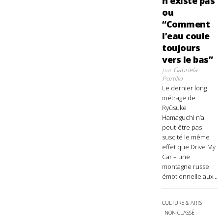
n’existe pas
ou
“Comment
l’eau coule
toujours
vers le bas”
par
Gabriela
Portillo
Le dernier long
métrage de
Ryûsuke
Hamaguchi n’a
peut-être pas
suscité le même
effet que Drive My
Car – une
montagne russe
émotionnelle aux...
CULTURE & ARTS
NON CLASSÉ