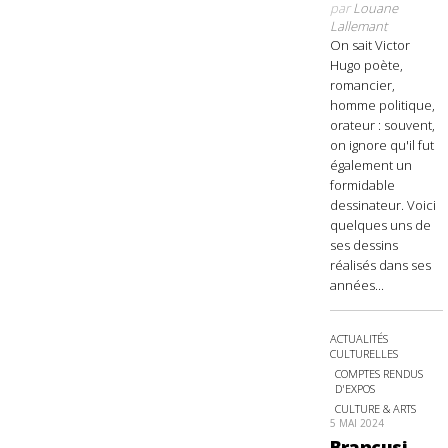
par
Louane
Lallemant
On sait Victor
Hugo poète,
romancier,
homme politique,
orateur : souvent,
on ignore qu'il fut
également un
formidable
dessinateur. Voici
quelques uns de
ses dessins
réalisés dans ses
années...
ACTUALITÉS
CULTURELLES
COMPTES RENDUS
D'EXPOS
CULTURE & ARTS
5 MAI 2024
Brancusi,