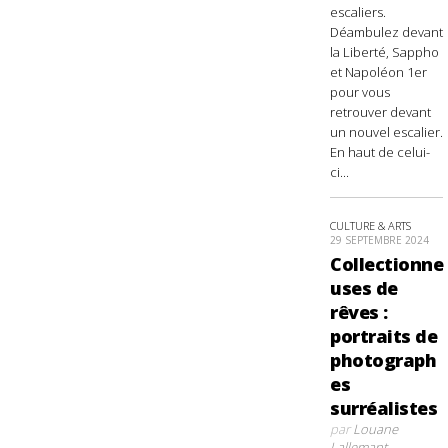
escaliers.
Déambulez devant
la Liberté, Sappho
et Napoléon 1er
pour vous
retrouver devant
un nouvel escalier.
En haut de celui-
ci...
CULTURE & ARTS
29 SEPTEMBRE 2024
Collectionne
uses de
rêves :
portraits de
photograph
es
surréalistes
par
Louane
Lallemant