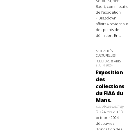
Seroussi, Rémi
Baert, commissaire
de l’exposition
« Dragclown
affairs » revient sur
des points de
définition. En...
ACTUALITÉS
CULTURELLES
CULTURE & ARTS
9 JUIN 2024
Exposition
des
collections
du FIAA du
Mans.
par
Anaë Leffray
Du 24 mai au 13
octobre 2024,
découvrez
l’Exposition des