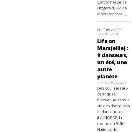
Garçonne) Zelda
Fitzgerald, Kiki de
Montparnasse,...
CULTURE & ARTS
18 AOÛT 2024
Life on
Mars(eille) :
9 danseurs,
un été, une
autre
planète
par
Sarah Joyaux
Des coulisses aux
calanques,
bienvenue dans la
vie des danseuses
et danseurs de
(LA) HORDE, la
troupe du Ballet
National de