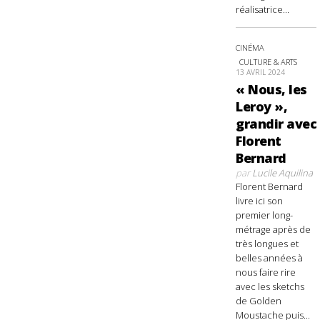
réalisatrice...
CINÉMA
CULTURE & ARTS
13 AVRIL 2024
« Nous, les
Leroy »,
grandir avec
Florent
Bernard
par
Lucile Aquilina
Florent Bernard
livre ici son
premier long-
métrage après de
très longues et
belles années à
nous faire rire
avec les sketchs
de Golden
Moustache puis...