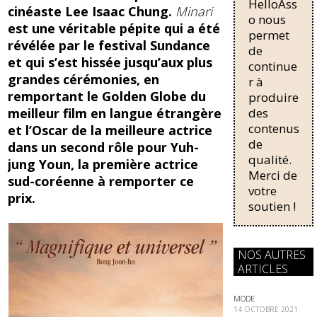
HelloAss
pour une
o
y
cinéaste Lee Isaac Chung.
Minari
régularisati
o nous
est une véritable pépite qui a été
o
on,
permet
révélée par le festival Sundance
passant de
de
k
trois...
et qui s’est hissée jusqu’aux plus
continue
grandes cérémonies, en
r à
remportant le Golden Globe du
produire
des
meilleur film en langue étrangère
contenus
et l’Oscar de la meilleure actrice
de
dans un second rôle pour Yuh-
qualité.
jung Youn, la première actrice
Merci de
sud-coréenne à remporter ce
votre
prix.
soutien !
NOS AUTRES
ARTICLES
MODE
14 OCTOBRE 2021