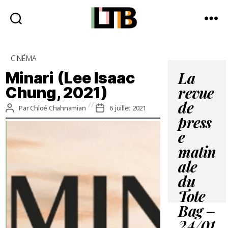
Le
Tote
Catégories
CINÉMA
Bag
-
Minari (Lee Isaac
La
Média
Chung, 2021)
revue
d'information
quotidienne
de
Auteur
Date
Par
Chloé Chahnamian
6 juillet 2021
de
de
press
l’article
l’article
e
matin
ale
du
Tote
Bag –
24/01