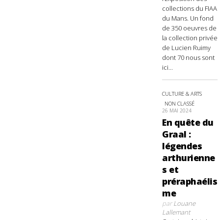
collections du FIAA
du Mans. Un fond
de 350 oeuvres de
la collection privée
de Lucien Ruimy
dont 70 nous sont
ici...
CULTURE & ARTS
NON CLASSÉ
26 MAI 2024
En quête du
Graal :
légendes
arthurienne
s et
préraphaélis
me
par
Louane
Lallemant