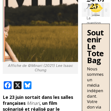
/25
La
question
des
Sout
travailleurs
enir
sans-
papiers en
Le
France se
Tote
durcit avec
Bag
une
nouvelle
Affiche de ©Minari (2021) Lee Isaac
circulaire
Nous
Chung
de Bruno
sommes
Retailleau
un
F
X
Bl
qui
média
pourrait
indépen
ac
u
allonger la
dant.
Le 23 juin sortait dans les salles
durée de
e
e
Votre
résidence
françaises
Minari
, un film
b
sk
don via
nécessaire
scénarisé et réalisé par le