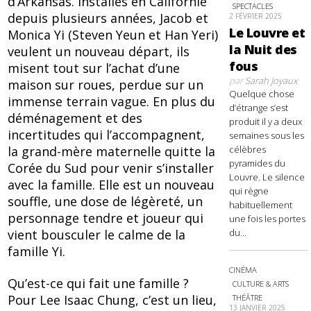
d’Arkansas. Installés en Californie
SPECTACLES
depuis plusieurs années, Jacob et
2 FÉVRIER 2025
Le Louvre et
Monica Yi (Steven Yeun et Han Yeri)
la Nuit des
veulent un nouveau départ, ils
fous
misent tout sur l’achat d’une
par
Sarah Joyaux
maison sur roues, perdue sur un
Quelque chose
immense terrain vague. En plus du
d’étrange s’est
déménagement et des
produit il y a deux
incertitudes qui l’accompagnent,
semaines sous les
la grand-mère maternelle quitte la
célèbres
pyramides du
Corée du Sud pour venir s’installer
Louvre. Le silence
avec la famille. Elle est un nouveau
qui règne
souffle, une dose de légèreté, un
habituellement
personnage tendre et joueur qui
une fois les portes
vient bousculer le calme de la
du...
famille Yi.
CINÉMA
Qu’est-ce qui fait une famille ?
CULTURE & ARTS
Pour Lee Isaac Chung, c’est un lieu,
THÉÂTRE
13 JANVIER 2025