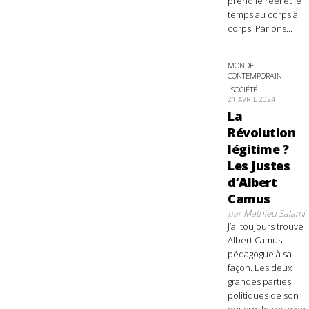
prend le réel et le
temps au corps à
corps. Parlons...
MONDE
CONTEMPORAIN
SOCIÉTÉ
21 AVRIL 2024
La
Révolution
légitime ?
Les Justes
d’Albert
Camus
par
Mathieu Salami
J’ai toujours trouvé
Albert Camus
pédagogue à sa
façon. Les deux
grandes parties
politiques de son