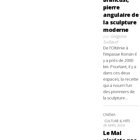
pierre
angulaire de
la sculpture
moderne
par
Grégoire
Suillaud
De l’Olténie à
l’impasse Ronsin il
y a près de 2000
km. Pourtant, il y a
dans ces deux
espaces, la recette
qui a nourri l’un
des pionniers de
la sculpture...
CINÉMA
CULTURE & ARTS
28 AVRIL 2024
Le Mal