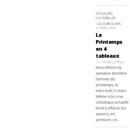
ACTUALITÉS
CULTURELLES
CULTURE & ARTS
11 AVRIL 2024
Le
Printemps
en 4
tableaux
par
Anaë Leffray
Nous fêtions la
semaine dernière
l’arrivée du
printemps, le
mercredi 21 mars.
Même si la crise
climatique actuelle
tend à effacer les
saisons, en
peinture, ce...