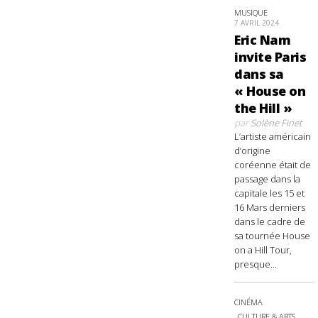
MUSIQUE
7 AVRIL 2024
Eric Nam
invite Paris
dans sa
« House on
the Hill »
par
Solène Finet
L’artiste américain
d’origine
coréenne était de
passage dans la
capitale les 15 et
16 Mars derniers
dans le cadre de
sa tournée House
on a Hill Tour,
presque...
CINÉMA
CULTURE & ARTS