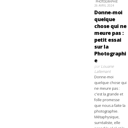
PHOTOGRAPHIE
26 AVRIL 2024
Donne-moi
quelque
chose qui ne
meure pas :
petit essai
sur la
Photographi
e
par
Louane
Lallemant
Donne-moi
quelque chose qui
ne meure pas :
c'est la grande et
folle promesse
que nous a faite la
photographie.
Métaphysique,
surréaliste, elle