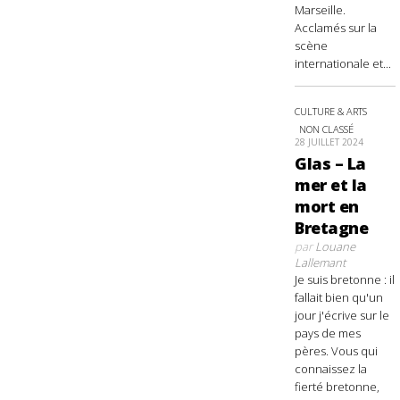
Marseille.
Acclamés sur la
scène
internationale et...
CULTURE & ARTS
NON CLASSÉ
28 JUILLET 2024
Glas – La
mer et la
mort en
Bretagne
par
Louane
Lallemant
Je suis bretonne : il
fallait bien qu'un
jour j'écrive sur le
pays de mes
pères. Vous qui
connaissez la
fierté bretonne,