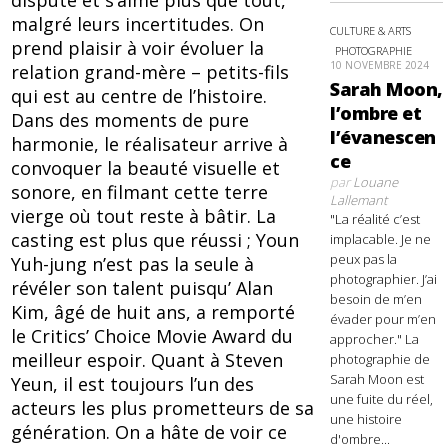
dispute et s’aime plus que tout,
malgré leurs incertitudes. On
CULTURE & ARTS
prend plaisir à voir évoluer la
PHOTOGRAPHIE
10 NOVEMBRE 2024
relation grand-mère – petits-fils
Sarah Moon,
qui est au centre de l’histoire.
l’ombre et
Dans des moments de pure
l’évanescen
harmonie, le réalisateur arrive à
ce
convoquer la beauté visuelle et
par
Louane
sonore, en filmant cette terre
Lallemant
vierge où tout reste à bâtir. La
"La réalité c’est
casting est plus que réussi ; Youn
implacable. Je ne
peux pas la
Yuh-jung n’est pas la seule à
photographier. J’ai
révéler son talent puisqu’ Alan
besoin de m’en
Kim, âgé de huit ans, a remporté
évader pour m’en
le Critics’ Choice Movie Award du
approcher." La
meilleur espoir. Quant à Steven
photographie de
Sarah Moon est
Yeun, il est toujours l’un des
une fuite du réel,
acteurs les plus prometteurs de sa
une histoire
génération. On a hâte de voir ce
d'ombre...