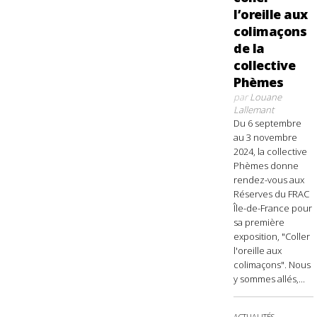
l’oreille aux
colimaçons
de la
collective
Phèmes
par
Louane
Lallemant
Du 6 septembre
au 3 novembre
2024, la collective
Phèmes donne
rendez-vous aux
Réserves du FRAC
Île-de-France pour
sa première
exposition, "Coller
l'oreille aux
colimaçons". Nous
y sommes allés,...
ACTUALITÉS