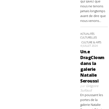
qui savez que
nous ne tenons
jamais longtemps
avant de dire que
nous venons...
ACTUALITÉS
CULTURELLES
CULTURE & ARTS
4 JUILLET 2024
Un.e
DragClown
dans la
galerie
Natalie
Seroussi
par
Grégoire
Suillaud
En poussant les
portes de la
galerie Natalie