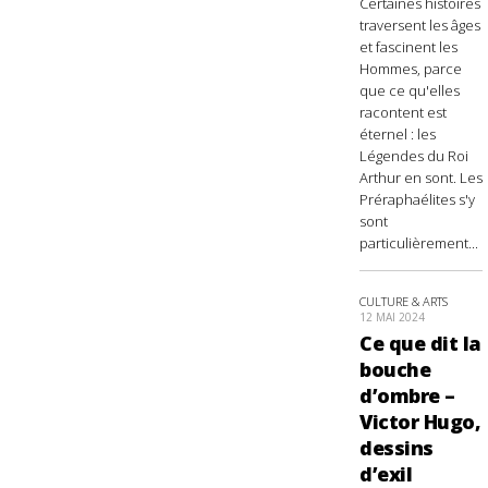
Certaines histoires
traversent les âges
et fascinent les
Hommes, parce
que ce qu'elles
racontent est
éternel : les
Légendes du Roi
Arthur en sont. Les
Préraphaélites s'y
sont
particulièrement...
CULTURE & ARTS
12 MAI 2024
Ce que dit la
bouche
d’ombre –
Victor Hugo,
dessins
d’exil