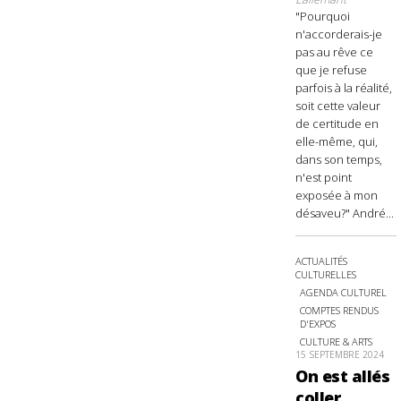
"Pourquoi
n'accorderais-je
pas au rêve ce
que je refuse
parfois à la réalité,
soit cette valeur
de certitude en
elle-même, qui,
dans son temps,
n'est point
exposée à mon
désaveu?" André...
ACTUALITÉS
CULTURELLES
AGENDA CULTUREL
COMPTES RENDUS
D'EXPOS
CULTURE & ARTS
15 SEPTEMBRE 2024
On est allés
coller