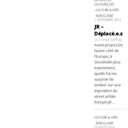
CULTURELLES
CULTURE & ARTS
NON CLASSÉ
1 SEPTEMBRE 2024
JR –
Déplacé.e.s
par
Anaë Leffray
Avant-propos De
l’autre côté de
l’Europe, à
Stockholm plus
exactement,
quelle fut ma
surprise de
tomber sur une
exposition du
street artiste
français JR....
CULTURE & ARTS
NON CLASSÉ
25 AOÛT 2024