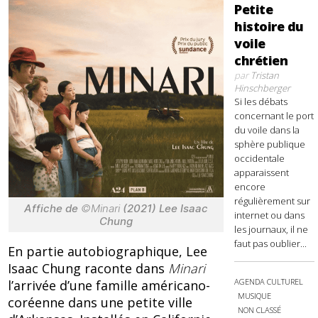
Petite
histoire du
voile
chrétien
par
Tristan
Hinschberger
Si les débats
concernant le port
du voile dans la
sphère publique
occidentale
apparaissent
encore
régulièrement sur
Affiche de
©Minari
(2021) Lee Isaac
internet ou dans
Chung
les journaux, il ne
faut pas oublier...
En partie autobiographique, Lee
Isaac Chung raconte dans
Minari
AGENDA CULTUREL
l’arrivée d’une famille américano-
MUSIQUE
coréenne dans une petite ville
NON CLASSÉ