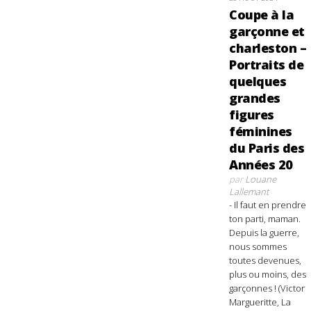
Coupe à la
garçonne et
charleston –
Portraits de
quelques
grandes
figures
féminines
du Paris des
Années 20
par
Louane
Lallemant
- Il faut en prendre
ton parti, maman.
Depuis la guerre,
nous sommes
toutes devenues,
plus ou moins, des
garçonnes ! (Victor
Margueritte, La