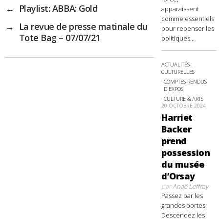
←
Playlist: ABBA: Gold
apparaissent
comme essentiels
→
La revue de presse matinale du
pour repenser les
Tote Bag – 07/07/21
politiques...
ACTUALITÉS
CULTURELLES
COMPTES RENDUS
D'EXPOS
CULTURE & ARTS
20 OCTOBRE 2024
Harriet
Backer
prend
possession
du musée
d’Orsay
par
Anaë Leffray
Passez par les
grandes portes.
Descendez les