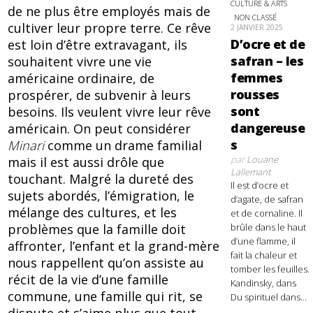
CULTURE & ARTS
de ne plus être employés mais de
NON CLASSÉ
cultiver leur propre terre. Ce rêve
2 JANVIER 2025
D’ocre et de
est loin d’être extravagant, ils
safran – les
souhaitent vivre une vie
femmes
américaine ordinaire, de
rousses
prospérer, de subvenir à leurs
sont
besoins. Ils veulent vivre leur rêve
dangereuse
américain. On peut considérer
s
Minari
comme un drame familial
par
Louane
mais il est aussi drôle que
Lallemant
touchant. Malgré la dureté des
Il est d’ocre et
sujets abordés, l’émigration, le
d’agate, de safran
mélange des cultures, et les
et de cornaline. Il
brûle dans le haut
problèmes que la famille doit
d’une flamme, il
affronter, l’enfant et la grand-mère
fait la chaleur et
nous rappellent qu’on assiste au
tomber les feuilles.
récit de la vie d’une famille
Kandinsky, dans
commune, une famille qui rit, se
Du spirituel dans...