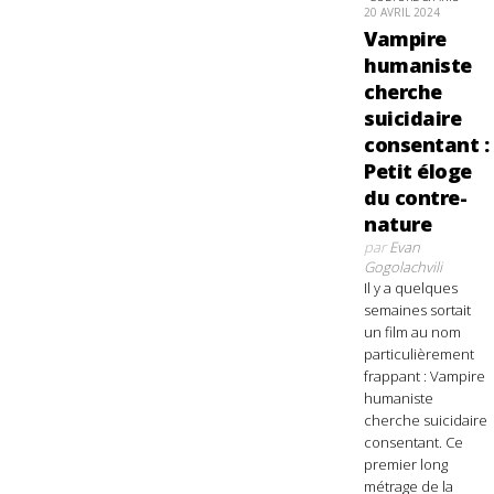
20 AVRIL 2024
Vampire
humaniste
cherche
suicidaire
consentant :
Petit éloge
du contre-
nature
par
Evan
Gogolachvili
Il y a quelques
semaines sortait
un film au nom
particulièrement
frappant : Vampire
humaniste
cherche suicidaire
consentant. Ce
premier long
métrage de la