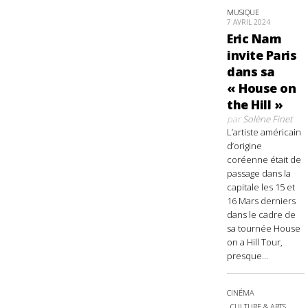
MUSIQUE
7 AVRIL 2024
Eric Nam
invite Paris
dans sa
« House on
the Hill »
par
Solène Finet
L’artiste américain
d’origine
coréenne était de
passage dans la
capitale les 15 et
16 Mars derniers
dans le cadre de
sa tournée House
on a Hill Tour,
presque...
CINÉMA
CULTURE & ARTS