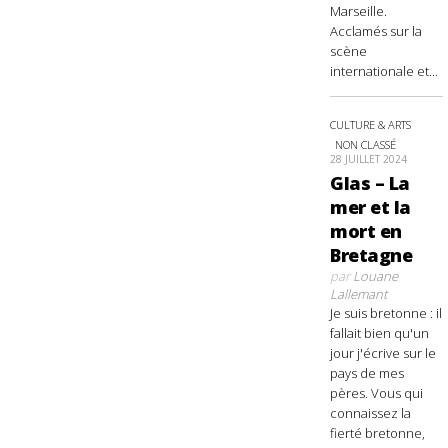
Marseille.
Acclamés sur la
scène
internationale et...
CULTURE & ARTS
NON CLASSÉ
28 JUILLET 2024
Glas – La
mer et la
mort en
Bretagne
par
Louane
Lallemant
Je suis bretonne : il
fallait bien qu'un
jour j'écrive sur le
pays de mes
pères. Vous qui
connaissez la
fierté bretonne,