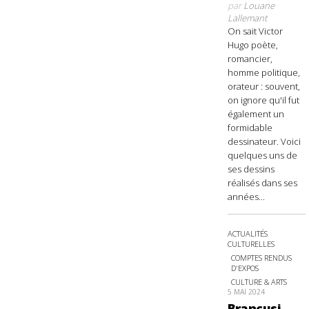
par
Louane
Lallemant
On sait Victor
Hugo poète,
romancier,
homme politique,
orateur : souvent,
on ignore qu'il fut
également un
formidable
dessinateur. Voici
quelques uns de
ses dessins
réalisés dans ses
années...
ACTUALITÉS
CULTURELLES
COMPTES RENDUS
D'EXPOS
CULTURE & ARTS
5 MAI 2024
Brancusi,