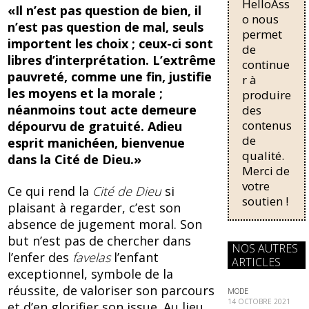
o
HelloAss
pour une
«Il n’est pas question de bien, il
régularisati
o nous
k
n’est pas question de mal, seuls
on,
permet
importent les choix ; ceux-ci sont
passant de
de
libres d’interprétation. L’extrême
trois...
continue
pauvreté, comme une fin, justifie
r à
les moyens et la morale ;
produire
néanmoins tout acte demeure
des
contenus
dépourvu de gratuité. Adieu
de
esprit manichéen, bienvenue
qualité.
dans la Cité de Dieu.»
Merci de
votre
Ce qui rend la
Cité de Dieu
si
soutien !
plaisant à regarder, c’est son
absence de jugement moral. Son
but n’est pas de chercher dans
NOS AUTRES
l’enfer des
favelas
l’enfant
ARTICLES
exceptionnel, symbole de la
réussite, de valoriser son parcours
MODE
14 OCTOBRE 2021
et d’en glorifier son issue. Au lieu