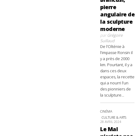
pierre
angulaire de
la sculpture
moderne
par
Grégoire
Suillaud
De l’Olténie à
l’impasse Ronsin il
y a près de 2000
km. Pourtant, il y a
dans ces deux
espaces, la recette
qui a nourri l’un
des pionniers de
la sculpture...
CINÉMA
CULTURE & ARTS
28 AVRIL 2024
Le Mal