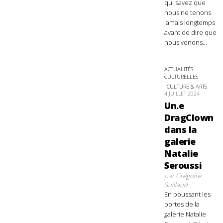
qui savez que
nous ne tenons
jamais longtemps
avant de dire que
nous venons...
ACTUALITÉS
CULTURELLES
CULTURE & ARTS
4 JUILLET 2024
Un.e
DragClown
dans la
galerie
Natalie
Seroussi
par
Grégoire
Suillaud
En poussant les
portes de la
galerie Natalie