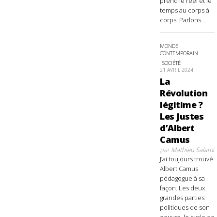
prend le réel et le
temps au corps à
corps. Parlons...
MONDE
CONTEMPORAIN
SOCIÉTÉ
21 AVRIL 2024
La
Révolution
légitime ?
Les Justes
d’Albert
Camus
par
Mathieu Salami
J’ai toujours trouvé
Albert Camus
pédagogue à sa
façon. Les deux
grandes parties
politiques de son