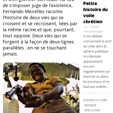
Petite
de s’imposer juge de l’existence,
histoire du
Fernando Meirelles raconte
voile
l’histoire de deux vies qui se
chrétien
croisent et se recroisent, liées par
par
Tristan
la même racine et que, pourtant,
Hinschberger
tout oppose. Deux vies qui se
Si les débats
forgent à la façon de deux lignes
concernant le port
du voile dans la
parallèles : en ne se touchant
sphère publique
jamais.
occidentale
apparaissent
encore
régulièrement sur
internet ou dans
les journaux, il ne
faut pas oublier...
AGENDA CULTUREL
MUSIQUE
NON CLASSÉ