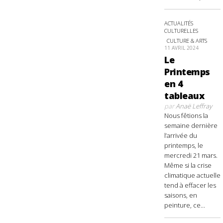
ACTUALITÉS
CULTURELLES
CULTURE & ARTS
11 AVRIL 2024
Le
Printemps
en 4
tableaux
par
Anaë Leffray
Nous fêtions la
semaine dernière
l’arrivée du
printemps, le
mercredi 21 mars.
Même si la crise
climatique actuelle
tend à effacer les
saisons, en
peinture, ce...