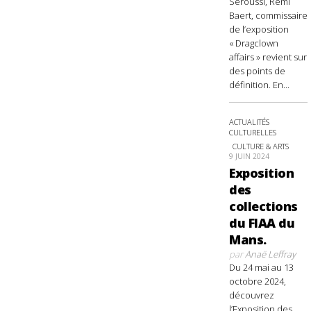
Seroussi, Rémi
Baert, commissaire
de l’exposition
« Dragclown
affairs » revient sur
des points de
définition. En...
ACTUALITÉS
CULTURELLES
CULTURE & ARTS
9 JUIN 2024
Exposition
des
collections
du FIAA du
Mans.
par
Anaë Leffray
Du 24 mai au 13
octobre 2024,
découvrez
l’Exposition des