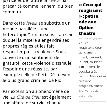
justice et de l’autre la
favela
; la
« Ceux qui
précarité comme l’ennemi du bien
rougissent
commun.
» : petite
ode aux
Dans cette
favela
se substitue un
Option
monde parallèle – une
théâtre
hétérotopie*, en un sens – au sein
par
Sarah Joyaux
duquel la misère a engendré ses
Ceux qui
propres règles et les fait
rougissent. Ceux
respecter par la violence. Sous-
qui clament,
couverte d’un sentiment de
crient, pleurent,
jouent, sourient.
gratuité, cette violence dissimule
Timidement, les
l’espoir d’une réussite, par
yeux baissés
exemple celle de Petit Dé : devenir
parfois. Mais qui se
le plus grand criminel de Rio.
relèvent
progressivement.
Bienvenue au
Par extension au phénomène de
cœur de...
vie,
La Cité de Dieu
est également
une affaire de survie, chaque