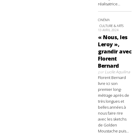
réalisatrice...
CINÉMA
CULTURE & ARTS
13 AVRIL 2024
« Nous, les
Leroy »,
grandir avec
Florent
Bernard
par
Lucile Aquilina
Florent Bernard
livre ici son
premier long-
métrage après de
très longues et
belles années à
nous faire rire
avec les sketchs
de Golden
Moustache puis...