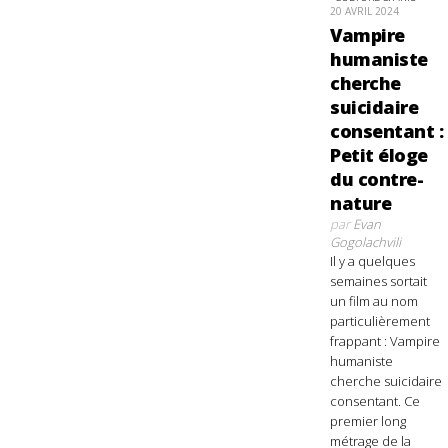
20 AVRIL 2024
Vampire
humaniste
cherche
suicidaire
consentant :
Petit éloge
du contre-
nature
par
Evan
Gogolachvili
Il y a quelques
semaines sortait
un film au nom
particulièrement
frappant : Vampire
humaniste
cherche suicidaire
consentant. Ce
premier long
métrage de la