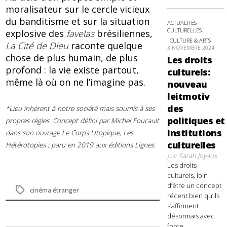
moralisateur sur le cercle vicieux
du banditisme et sur la situation
ACTUALITÉS
CULTURELLES
explosive des
favelas
brésiliennes,
CULTURE & ARTS
La Cité de Dieu
raconte quelque
3 NOVEMBRE 2024
chose de plus humain, de plus
Les droits
profond : la vie existe partout,
culturels:
même là où on ne l’imagine pas.
nouveau
leitmotiv
des
*Lieu inhérent à notre société mais soumis à ses
politiques et
propres règles. Concept défini par Michel Foucault
institutions
dans son ouvrage Le Corps Utopique, Les
culturelles
Hétérotopies ; paru en 2019 aux éditions Lignes.
par
Sarah Joyaux
Les droits
culturels, loin
d’être un concept
Étiquettes
cinéma étranger
récent bien qu’ils
s’affirment
désormais avec
force,