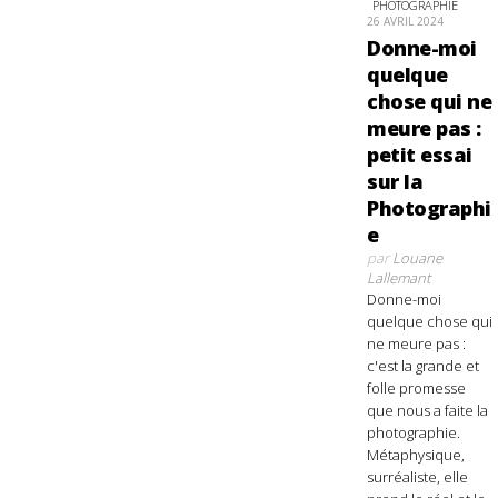
PHOTOGRAPHIE
26 AVRIL 2024
Donne-moi
quelque
chose qui ne
meure pas :
petit essai
sur la
Photographi
e
par
Louane
Lallemant
Donne-moi
quelque chose qui
ne meure pas :
c'est la grande et
folle promesse
que nous a faite la
photographie.
Métaphysique,
surréaliste, elle