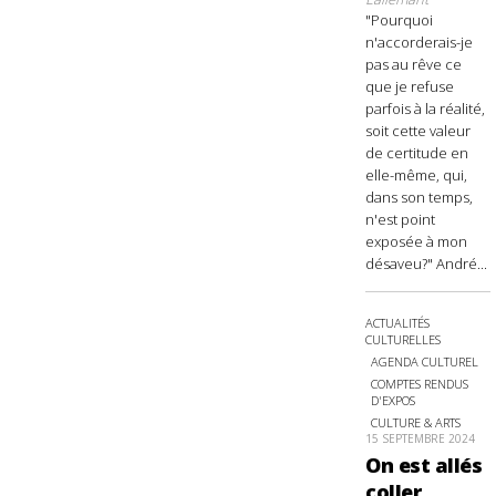
"Pourquoi
n'accorderais-je
pas au rêve ce
que je refuse
parfois à la réalité,
soit cette valeur
de certitude en
elle-même, qui,
dans son temps,
n'est point
exposée à mon
désaveu?" André...
ACTUALITÉS
CULTURELLES
AGENDA CULTUREL
COMPTES RENDUS
D'EXPOS
CULTURE & ARTS
15 SEPTEMBRE 2024
On est allés
coller