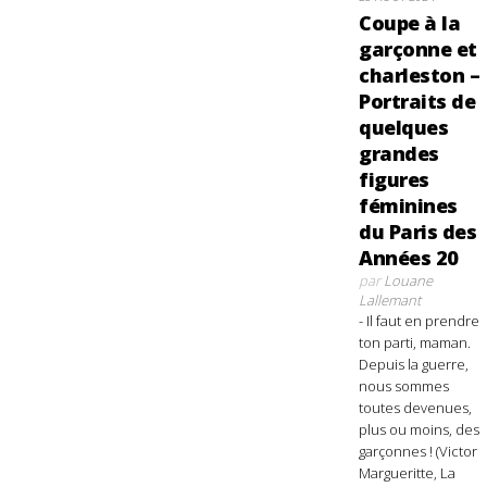
Coupe à la
garçonne et
charleston –
Portraits de
quelques
grandes
figures
féminines
du Paris des
Années 20
par
Louane
Lallemant
- Il faut en prendre
ton parti, maman.
Depuis la guerre,
nous sommes
toutes devenues,
plus ou moins, des
garçonnes ! (Victor
Margueritte, La