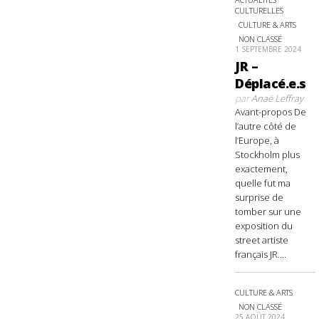
CULTURELLES
CULTURE & ARTS
NON CLASSÉ
1 SEPTEMBRE 2024
JR –
Déplacé.e.s
par
Anaë Leffray
Avant-propos De
l’autre côté de
l’Europe, à
Stockholm plus
exactement,
quelle fut ma
surprise de
tomber sur une
exposition du
street artiste
français JR....
CULTURE & ARTS
NON CLASSÉ
25 AOÛT 2024