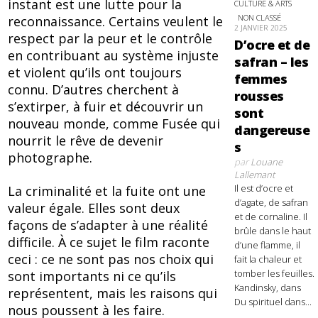
instant est une lutte pour la
CULTURE & ARTS
NON CLASSÉ
reconnaissance. Certains veulent le
2 JANVIER 2025
respect par la peur et le contrôle
D’ocre et de
en contribuant au système injuste
safran – les
et violent qu’ils ont toujours
femmes
connu. D’autres cherchent à
rousses
s’extirper, à fuir et découvrir un
sont
nouveau monde, comme Fusée qui
dangereuse
nourrit le rêve de devenir
s
photographe.
par
Louane
Lallemant
Il est d’ocre et
La criminalité et la fuite ont une
d’agate, de safran
valeur égale. Elles sont deux
et de cornaline. Il
façons de s’adapter à une réalité
brûle dans le haut
difficile. À ce sujet le film raconte
d’une flamme, il
ceci : ce ne sont pas nos choix qui
fait la chaleur et
tomber les feuilles.
sont importants ni ce qu’ils
Kandinsky, dans
représentent, mais les raisons qui
Du spirituel dans...
nous poussent à les faire.