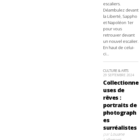
escaliers.
Déambulez devant
la Liberté, Sappho
et Napoléon 1er
pour vous
retrouver devant
un nouvel escalier.
En haut de celui-
ci...
CULTURE & ARTS
29 SEPTEMBRE 2024
Collectionne
uses de
rêves :
portraits de
photograph
es
surréalistes
par
Louane
Lallemant