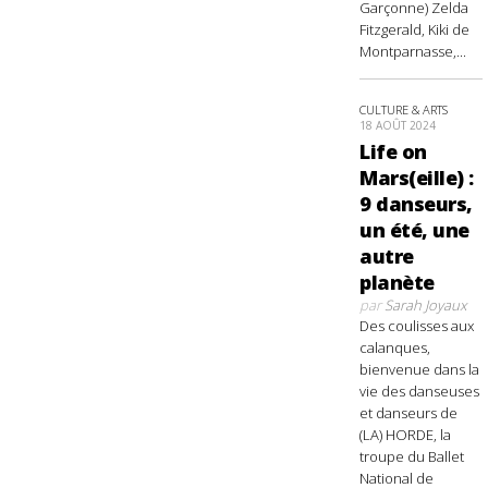
Garçonne) Zelda
Fitzgerald, Kiki de
Montparnasse,...
CULTURE & ARTS
18 AOÛT 2024
Life on
Mars(eille) :
9 danseurs,
un été, une
autre
planète
par
Sarah Joyaux
Des coulisses aux
calanques,
bienvenue dans la
vie des danseuses
et danseurs de
(LA) HORDE, la
troupe du Ballet
National de