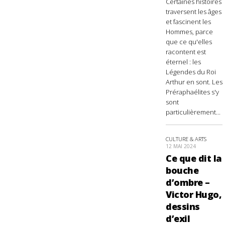
Certaines histoires
traversent les âges
et fascinent les
Hommes, parce
que ce qu'elles
racontent est
éternel : les
Légendes du Roi
Arthur en sont. Les
Préraphaélites s'y
sont
particulièrement...
CULTURE & ARTS
12 MAI 2024
Ce que dit la
bouche
d’ombre –
Victor Hugo,
dessins
d’exil