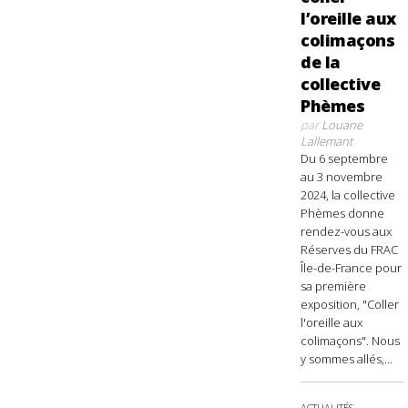
l’oreille aux
colimaçons
de la
collective
Phèmes
par
Louane
Lallemant
Du 6 septembre
au 3 novembre
2024, la collective
Phèmes donne
rendez-vous aux
Réserves du FRAC
Île-de-France pour
sa première
exposition, "Coller
l'oreille aux
colimaçons". Nous
y sommes allés,...
ACTUALITÉS