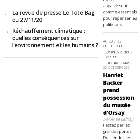
apparaissent
←
La revue de presse Le Tote Bag
comme essentiels
pour repenser les
du 27/11/20
politiques...
→
Réchauffement climatique :
quelles conséquences sur
ACTUALITÉS
l’environnement et les humains ?
CULTURELLES
COMPTES RENDUS
D'EXPOS
CULTURE & ARTS
20 OCTOBRE 2024
Harriet
Backer
prend
possession
du musée
d’Orsay
par
Anaë Leffray
Passez par les
grandes portes.
Descendez les