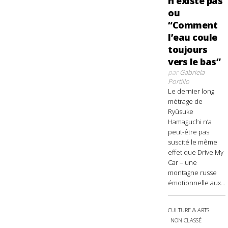
n’existe pas
ou
“Comment
l’eau coule
toujours
vers le bas”
par
Gabriela
Portillo
Le dernier long
métrage de
Ryûsuke
Hamaguchi n’a
peut-être pas
suscité le même
effet que Drive My
Car – une
montagne russe
émotionnelle aux...
CULTURE & ARTS
NON CLASSÉ