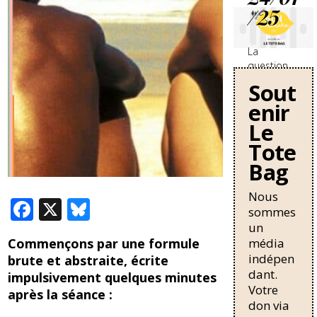
/25
La
question
des
Sout
travailleurs
enir
sans-
papiers en
Le
France se
Tote
durcit avec
Bag
une
nouvelle
circulaire
Nous
F
X
Bl
de Bruno
sommes
Retailleau
ac
u
un
qui
média
Commençons par une formule
e
e
pourrait
indépen
brute et abstraite, écrite
allonger la
b
sk
dant.
impulsivement quelques minutes
durée de
Votre
o
y
résidence
après la séance :
don via
nécessaire