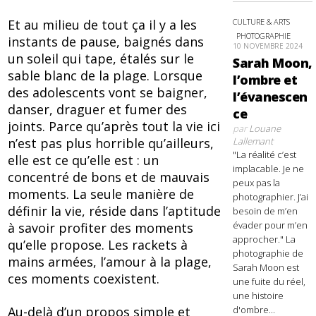
CULTURE & ARTS
Et au milieu de tout ça il y a les
PHOTOGRAPHIE
instants de pause, baignés dans
10 NOVEMBRE 2024
un soleil qui tape, étalés sur le
Sarah Moon,
sable blanc de la plage. Lorsque
l’ombre et
des adolescents vont se baigner,
l’évanescen
danser, draguer et fumer des
ce
joints. Parce qu’après tout la vie ici
par
Louane
Lallemant
n’est pas plus horrible qu’ailleurs,
"La réalité c’est
elle est ce qu’elle est : un
implacable. Je ne
concentré de bons et de mauvais
peux pas la
moments. La seule manière de
photographier. J’ai
définir la vie, réside dans l’aptitude
besoin de m’en
évader pour m’en
à savoir profiter des moments
approcher." La
qu’elle propose. Les rackets à
photographie de
mains armées, l’amour à la plage,
Sarah Moon est
ces moments coexistent.
une fuite du réel,
une histoire
Au-delà d’un propos simple et
d'ombre...