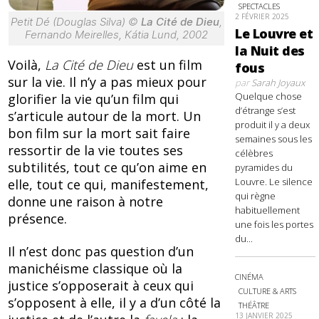
SPECTACLES
2 FÉVRIER 2025
Petit Dé (Douglas Silva) ©
La Cité de Dieu
,
Le Louvre et
Fernando Meirelles, Kátia Lund, 2002
la Nuit des
Voilà,
La Cité de Dieu
est un film
fous
sur la vie. Il n’y a pas mieux pour
par
Sarah Joyaux
Quelque chose
glorifier la vie qu’un film qui
d’étrange s’est
s’articule autour de la mort. Un
produit il y a deux
bon film sur la mort sait faire
semaines sous les
ressortir de la vie toutes ses
célèbres
subtilités, tout ce qu’on aime en
pyramides du
Louvre. Le silence
elle, tout ce qui, manifestement,
qui règne
donne une raison à notre
habituellement
présence.
une fois les portes
du...
Il n’est donc pas question d’un
manichéisme classique où la
CINÉMA
justice s’opposerait à ceux qui
CULTURE & ARTS
s’opposent à elle, il y a d’un côté la
THÉÂTRE
13 JANVIER 2025