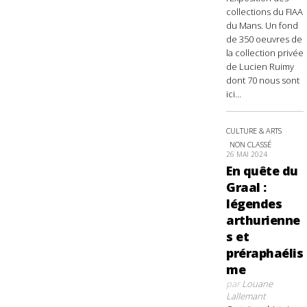
collections du FIAA
du Mans. Un fond
de 350 oeuvres de
la collection privée
de Lucien Ruimy
dont 70 nous sont
ici...
CULTURE & ARTS
NON CLASSÉ
26 MAI 2024
En quête du
Graal :
légendes
arthurienne
s et
préraphaélis
me
par
Louane
Lallemant