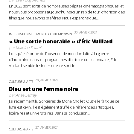
En 2023 sont sortis de nombreuses pépites cinématographiques, et
nous vous proposons aujourd’hui voici un rapide tour d’horizon des
films que nous avons préférés. Nous espérons que...
30 JANVIER 2024
INTERNATIONAL
MONDE CONTEMPORAIN
« Une sortie honorable » d’Éric Vuillard
par
Mathieu Salami
Lorsqu’il s’étonne de l’absence de mention faite à la guerre
d’Indochine dans les programmes d’histoire du secondaire, Eric
Vuillard semble insinuer que ce sont les...
28 JANVIER 2024
CULTURE & ARTS
Dieu est une femme noire
par
Anaë Leffray
J’ai récemment lu Sorcières de Mona Chollet. Outre le fait que ce
livre est divin, il est également truffé de références artistiques,
littéraires et universitaires. Dans sa conclusion,...
27 JANVIER 2024
CULTURE & ARTS