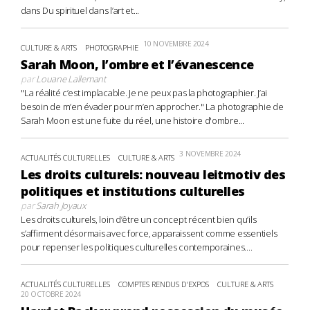
dans Du spirituel dans l’art et...
10 NOVEMBRE 2024
CULTURE & ARTS
PHOTOGRAPHIE
Sarah Moon, l’ombre et l’évanescence
par
Louane Lallemant
"La réalité c’est implacable. Je ne peux pas la photographier. J’ai
besoin de m’en évader pour m’en approcher." La photographie de
Sarah Moon est une fuite du réel, une histoire d'ombre...
3 NOVEMBRE 2024
ACTUALITÉS CULTURELLES
CULTURE & ARTS
Les droits culturels: nouveau leitmotiv des
politiques et institutions culturelles
par
Sarah Joyaux
Les droits culturels, loin d’être un concept récent bien qu’ils
s’affirment désormais avec force, apparaissent comme essentiels
pour repenser les politiques culturelles contemporaines....
ACTUALITÉS CULTURELLES
COMPTES RENDUS D'EXPOS
CULTURE & ARTS
20 OCTOBRE 2024