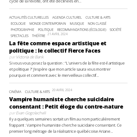
cycle de la révolte, ont été déclinées en...
ACTUALITÉS CULTURELLES
AGENDA CULTUREL
CULTURE & ARTS
ECOLOGIE
MONDE CONTEMPORAIN
MUSIQUE
NON CLASSÉ
PHOTOGRAPHIE
POLITIQUE
RECOMMANDATIONS (ÉCOLOGIE)
SOCIÉTÉ
21 AVRIL 2024
SPECTACLES
THÉÂTRE
La fête comme espace artistique et
politique : le collectif Fierce Faces
par
Victoria de Bank
Si vous vous posez la question : “L’univers de la fête est-il artistique
et politique ?” J’espère que mon article saura vous montrer
pourquoi et comment avec le merveilleux collectif...
20 AVRIL 2024
CINÉMA
CULTURE & ARTS
Vampire humaniste cherche suicidaire
consentant : Petit éloge du contre-nature
par
Evan Gogolachvili
Il y a quelques semaines sortait un film au nom particulièrement
frappant : Vampire humaniste cherche suicidaire consentant. Ce
premier long métrage de la réalisatrice québécoise Ariane...