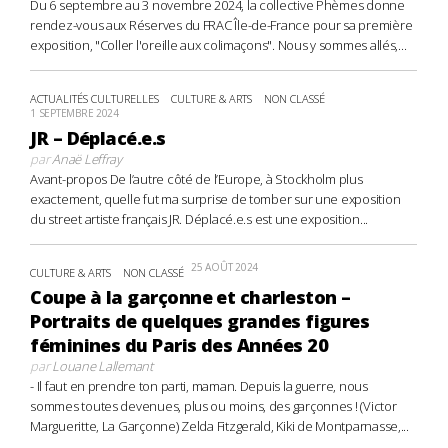
Du 6 septembre au 3 novembre 2024, la collective Phèmes donne
rendez-vous aux Réserves du FRAC Île-de-France pour sa première
exposition, "Coller l'oreille aux colimaçons". Nous y sommes allés,...
ACTUALITÉS CULTURELLES
CULTURE & ARTS
NON CLASSÉ
1 SEPTEMBRE 2024
JR – Déplacé.e.s
par
Anaë Leffray
Avant-propos De l’autre côté de l’Europe, à Stockholm plus
exactement, quelle fut ma surprise de tomber sur une exposition
du street artiste français JR. Déplacé.e.s est une exposition...
25 AOÛT 2024
CULTURE & ARTS
NON CLASSÉ
Coupe à la garçonne et charleston –
Portraits de quelques grandes figures
féminines du Paris des Années 20
par
Louane Lallemant
- Il faut en prendre ton parti, maman. Depuis la guerre, nous
sommes toutes devenues, plus ou moins, des garçonnes ! (Victor
Margueritte, La Garçonne) Zelda Fitzgerald, Kiki de Montparnasse,...