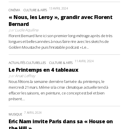
13 AVRIL 2024
CINÉMA
CULTURE & ARTS
« Nous, les Leroy », grandir avec Florent
Bernard
par
Lucile Aquilina
Florent Bernard livre ici son premier long-métrage après de très
longues et belles années à nous faire rire avec les sketchs de
Golden Moustache puis l’inratable podcast « Le...
11 AVRIL 2024
ACTUALITÉS CULTURELLES
CULTURE & ARTS
Le Printemps en 4 tableaux
par
Anaë Leffray
Nous fêtions la semaine dernière l’arrivée du printemps, le
mercredi 21 mars. Même si la crise climatique actuelle tend à
effacer les saisons, en peinture, ce concept est bel et bien
présent....
7 AVRIL 2024
MUSIQUE
Eric Nam invite Paris dans sa « House on
the Hill »