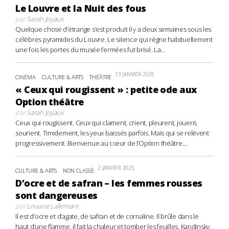
Le Louvre et la Nuit des fous
par
Sarah Joyaux
Quelque chose d’étrange s’est produit il y a deux semaines sous les
célèbres pyramides du Louvre. Le silence qui règne habituellement
une fois les portes du musée fermées fut brisé. La...
13 JANVIER 2025
CINÉMA
CULTURE & ARTS
THÉÂTRE
« Ceux qui rougissent » : petite ode aux
Option théâtre
par
Sarah Joyaux
Ceux qui rougissent. Ceux qui clament, crient, pleurent, jouent,
sourient. Timidement, les yeux baissés parfois. Mais qui se relèvent
progressivement. Bienvenue au cœur de l’Option théâtre....
2 JANVIER 2025
CULTURE & ARTS
NON CLASSÉ
D’ocre et de safran – les femmes rousses
sont dangereuses
par
Louane Lallemant
Il est d’ocre et d’agate, de safran et de cornaline. Il brûle dans le
haut d’une flamme, il fait la chaleur et tomber les feuilles. Kandinsky,