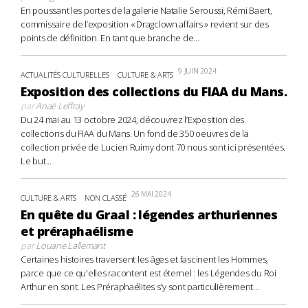
En poussant les portes de la galerie Natalie Seroussi, Rémi Baert,
commissaire de l’exposition « Dragclown affairs » revient sur des
points de définition. En tant que branche de...
9 JUIN 2024
ACTUALITÉS CULTURELLES
CULTURE & ARTS
Exposition des collections du FIAA du Mans.
par
Anaë Leffray
Du 24 mai au 13 octobre 2024, découvrez l’Exposition des
collections du FIAA du Mans. Un fond de 350 oeuvres de la
collection privée de Lucien Ruimy dont 70 nous sont ici présentées.
Le but...
26 MAI 2024
CULTURE & ARTS
NON CLASSÉ
En quête du Graal : légendes arthuriennes
et préraphaélisme
par
Louane Lallemant
Certaines histoires traversent les âges et fascinent les Hommes,
parce que ce qu'elles racontent est éternel : les Légendes du Roi
Arthur en sont. Les Préraphaélites s'y sont particulièrement...