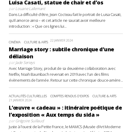
Luisa Casati, statue de chair et d’os
par
Louane Lallemant
Dans La difficulté d’être, Jean Cocteau fait le portrait de Luisa Casati,
qu’il amorce ainsi – et cet article ne saurait avoir meilleure
introduction : « Que ces lignes lui...
22 JANVIER 2024
CINÉMA
CULTURE & ARTS
Marriage story : subtile chronique d’une
déliaison
par
Jade Serieys
Avec Marriage Story, produit de sa deuxième collaboration avec
Netflix, Noah Baumbach revenait en 2019 avec l’un des films
évènements de l’année. Retour sur cette chronique douce-amère...
ACTUALITÉS CULTURELLES
COMPTES RENDUS D'EXPOS
CULTURE & ARTS
21 JANVIER 2024
L’œuvre « cadeau » : itinéraire poétique de
l’exposition « Aux temps du sida »
par
Grégoire Suillaud
Juste à l’ouest de la Petite France, le MAMCS (Musée d’Art Moderne