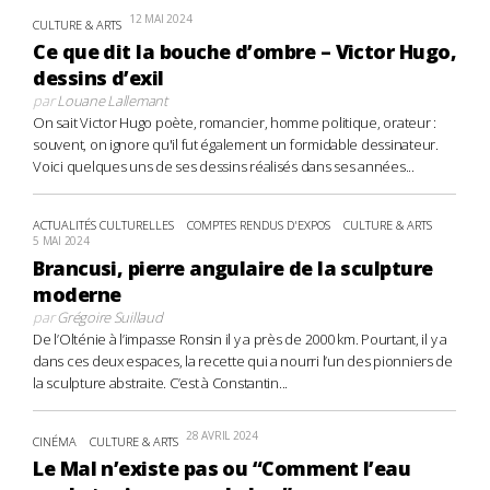
12 MAI 2024
CULTURE & ARTS
Ce que dit la bouche d’ombre – Victor Hugo,
dessins d’exil
par
Louane Lallemant
On sait Victor Hugo poète, romancier, homme politique, orateur :
souvent, on ignore qu'il fut également un formidable dessinateur.
Voici quelques uns de ses dessins réalisés dans ses années...
ACTUALITÉS CULTURELLES
COMPTES RENDUS D'EXPOS
CULTURE & ARTS
5 MAI 2024
Brancusi, pierre angulaire de la sculpture
moderne
par
Grégoire Suillaud
De l’Olténie à l’impasse Ronsin il y a près de 2000 km. Pourtant, il y a
dans ces deux espaces, la recette qui a nourri l’un des pionniers de
la sculpture abstraite. C’est à Constantin...
28 AVRIL 2024
CINÉMA
CULTURE & ARTS
Le Mal n’existe pas ou “Comment l’eau