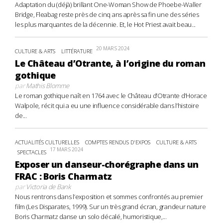
Adaptation du (déjà) brillant One-Woman Show de Phoebe-Waller
Bridge, Fleabag reste près de cinq ans après sa fin une des séries
les plus marquantes de la décennie. Et, le Hot Priest avait beau...
20 MARS 2024
CULTURE & ARTS
LITTÉRATURE
Le Château d’Otrante, à l’origine du roman
gothique
par
Mathis Blomme
Le roman gothique naît en 1764 avec le Château d’Otrante d’Horace
Walpole, récit qui a eu une influence considérable dans l’histoire
de...
ACTUALITÉS CULTURELLES
COMPTES RENDUS D'EXPOS
CULTURE & ARTS
17 MARS 2024
SPECTACLES
Exposer un danseur-chorégraphe dans un
FRAC : Boris Charmatz
par
Victoria de Bank
Nous rentrons dans l’exposition et sommes confrontés au premier
film (Les Disparates, 1999). Sur un très grand écran, grandeur nature
Boris Charmatz danse un solo décalé, humoristique,...