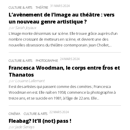
31 MARS 2024
CULTURE & ARTS
THÉÂTRE
L’avènement de l’image au théâtre : vers
un nouveau genre artistique ?
par
Sarah Joyaux
L’image monte désormais sur scène. Elle trouve grâce auprès d’un
nombre croissant de metteurs en scène, et devient une des
nouvelles obsessions du théâtre contemporain. Jean Chollet,...
24 MARS 2024
CULTURE & ARTS
PHOTOGRAPHIE
Francesca Woodman, le corps entre Éros et
Thanatos
par
Louane Lallemant
Il est des artistes qui passent comme des comètes ; Francesca
Woodman en est. Elle naît en 1958, commence la photographie à
treize ans, et se suicide en 1981, à l’âge de 22 ans. Elle...
22 MARS 2024
CINÉMA
CULTURE & ARTS
Fleabag? It’ll (not) pass !
par
Jade Serieys