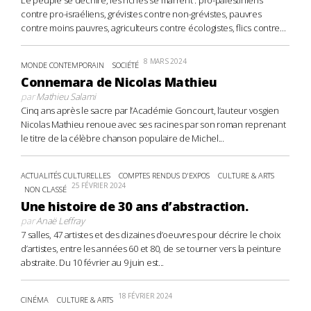
contre pro-israéliens, grévistes contre non-grévistes, pauvres
contre moins pauvres, agriculteurs contre écologistes, flics contre...
8 MARS 2024
MONDE CONTEMPORAIN
SOCIÉTÉ
Connemara de Nicolas Mathieu
par
Mathieu Salami
Cinq ans après le sacre par l’Académie Goncourt, l’auteur vosgien
Nicolas Mathieu renoue avec ses racines par son roman reprenant
le titre de la célèbre chanson populaire de Michel...
ACTUALITÉS CULTURELLES
COMPTES RENDUS D'EXPOS
CULTURE & ARTS
25 FÉVRIER 2024
NON CLASSÉ
Une histoire de 30 ans d’abstraction.
par
Anaë Leffray
7 salles, 47 artistes et des dizaines d’oeuvres pour décrire le choix
d’artistes, entre les années 60 et 80, de se tourner vers la peinture
abstraite. Du 10 février au 9 juin est...
18 FÉVRIER 2024
CINÉMA
CULTURE & ARTS