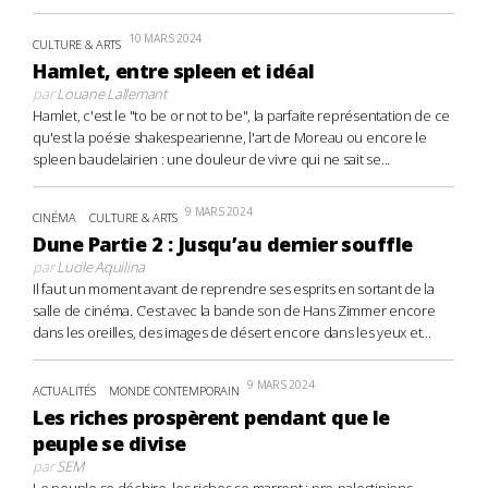
10 MARS 2024
CULTURE & ARTS
Hamlet, entre spleen et idéal
par
Louane Lallemant
Hamlet, c'est le "to be or not to be", la parfaite représentation de ce
qu'est la poésie shakespearienne, l'art de Moreau ou encore le
spleen baudelairien : une douleur de vivre qui ne sait se...
9 MARS 2024
CINÉMA
CULTURE & ARTS
Dune Partie 2 : Jusqu’au dernier souffle
par
Lucile Aquilina
Il faut un moment avant de reprendre ses esprits en sortant de la
salle de cinéma. C’est avec la bande son de Hans Zimmer encore
dans les oreilles, des images de désert encore dans les yeux et...
9 MARS 2024
ACTUALITÉS
MONDE CONTEMPORAIN
Les riches prospèrent pendant que le
peuple se divise
par
SEM
Le peuple se déchire, les riches se marrent : pro-palestiniens