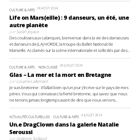
18 AOÛT 2024
CULTURE & ARTS
Life on Mars(eille) : 9 danseurs, un été, une
autre planète
par
Sarah Joyaux
Des coulisses aux calanques, bienvenue dans la vie des danseuses
et danseurs de (LA) HORDE, la troupe du Ballet National de
Marseille. Acclamés sur la scène internationale et sollicités par des...
28 JUILLET 2024
CULTURE & ARTS
NON CLASSÉ
Glas – La mer et la mort en Bretagne
par
Louane Lallemant
Je suis bretonne : il fallait bien qu'un jour j'écrive sur le pays de mes
pères. Vous qui connaissez la fierté bretonne, qui savez que nous
ne tenons jamais longtemps avant de dire que nous venons...
4 JUILLET 2024
ACTUALITÉS CULTURELLES
CULTURE & ARTS
Un.e DragClown dans la galerie Natalie
Seroussi
par
Grégoire Suillaud