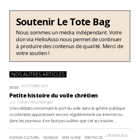
Soutenir Le Tote Bag
Nous sommes un média indépendant. Votre
don via HelloAsso nous permet de continuer
à produire des contenus de qualité. Merci de
votre soutien !
NOS AUTRES ARTICLES
14 OCTOBRE 2021
MODE
Petite histoire du voile chrétien
par
Tristan Hinschberger
Si les débats concernant le port du voile dans la sphère publique
occidentale apparaissent encore régulièrement sur internet ou
dans les journaux, il ne faut pas oublier que cet accessoire...
2 FÉVRIER 2025
AGENDA CULTUREL
MUSIQUE
NON CLASSÉ
SPECTACLES