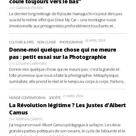
coule toujours vers le bas”
par
Gabriela Portillo
Le dernier long métrage de Ryûsuke Hamaguchi n’a peut-être pas
suscité le même effet que Drive My Car – une montagne russe
émotionnelle aux protagonistes profondément touchants et...
26 AVRIL 2024
CULTURE & ARTS
NON CLASSÉ
PHOTOGRAPHIE
Donne-moi quelque chose qui ne meure
pas : petit essai sur la Photographie
par
Louane Lallemant
Donne-moi quelque chose qui ne meure pas : c'est la grande et
folle promesse que nous a faite la photographie. Métaphysique,
surréaliste, elle prend le réel et le temps au corps à corps. Parlons...
21 AVRIL 2024
MONDE CONTEMPORAIN
SOCIÉTÉ
La Révolution légitime ? Les Justes d’Albert
Camus
par
Mathieu Salami
J’ai toujours trouvé Albert Camus pédagogue à sa façon. Les deux
grandes parties politiques de son oeuvre, le cycle de l’absurde et le