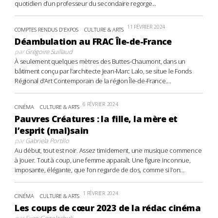
quotidien d’un professeur du secondaire regorge...
11 FÉVRIER 2024
COMPTES RENDUS D'EXPOS
CULTURE & ARTS
Déambulation au FRAC Île-de-France
par
Grégoire Suillaud
À seulement quelques mètres des Buttes-Chaumont, dans un
bâtiment conçu par l’architecte Jean-Marc Lalo, se situe le Fonds
Régional d’Art Contemporain de la région Île-de-France....
6 FÉVRIER 2024
CINÉMA
CULTURE & ARTS
Pauvres Créatures : la fille, la mère et
l’esprit (mal)sain
par
Gabriela Portillo
Au début, tout est noir. Assez timidement, une musique commence
à jouer. Tout à coup, une femme apparaît. Une figure inconnue,
imposante, élégante, que l’on regarde de dos, comme si l’on...
1 FÉVRIER 2024
CINÉMA
CULTURE & ARTS
Les coups de cœur 2023 de la rédac cinéma
par
Evan Gogolachvili