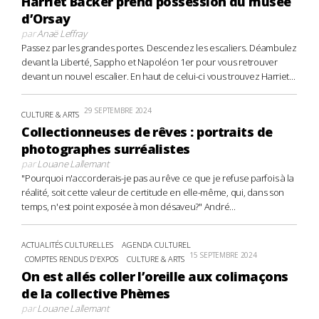
Harriet Backer prend possession du musée
d’Orsay
par
Anaë Leffray
Passez par les grandes portes. Descendez les escaliers. Déambulez
devant la Liberté, Sappho et Napoléon 1er pour vous retrouver
devant un nouvel escalier. En haut de celui-ci vous trouvez Harriet...
29 SEPTEMBRE 2024
CULTURE & ARTS
Collectionneuses de rêves : portraits de
photographes surréalistes
par
Louane Lallemant
"Pourquoi n'accorderais-je pas au rêve ce que je refuse parfois à la
réalité, soit cette valeur de certitude en elle-même, qui, dans son
temps, n'est point exposée à mon désaveu?" André...
ACTUALITÉS CULTURELLES
AGENDA CULTUREL
15 SEPTEMBRE 2024
COMPTES RENDUS D'EXPOS
CULTURE & ARTS
On est allés coller l’oreille aux colimaçons
de la collective Phèmes
par
Louane Lallemant