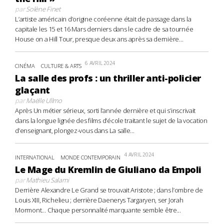
par
Solène Finet
L’artiste américain d’origine coréenne était de passage dans la
capitale les 15 et 16 Mars derniers dans le cadre de sa tournée
House on a Hill Tour, presque deux ans après sa dernière...
6 AVRIL 2024
CINÉMA
CULTURE & ARTS
La salle des profs : un thriller anti-policier
glaçant
par
Maëlle Ullmo
Après Un métier sérieux, sorti l’année dernière et qui s’inscrivait
dans la longue lignée des films d’école traitant le sujet de la vocation
d’enseignant, plongez-vous dans La salle...
4 AVRIL 2024
INTERNATIONAL
MONDE CONTEMPORAIN
Le Mage du Kremlin de Giuliano da Empoli
par
Mathieu Salami
Derrière Alexandre Le Grand se trouvait Aristote ; dans l’ombre de
Louis XIII, Richelieu ; derrière Daenerys Targaryen, ser Jorah
Mormont… Chaque personnalité marquante semble être...