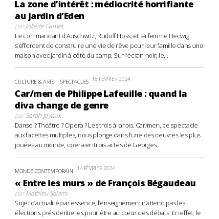
La zone d’intérêt : médiocrité horrifiante
au jardin d’Eden
par
Juliette Gamet
Le commandant d’Auschwitz, Rudolf Höss, et sa femme Hedwig
s’efforcent de construire une vie de rêve pour leur famille dans une
maison avec jardin à côté du camp. Sur l’écran noir, le...
18 FÉVRIER 2024
CULTURE & ARTS
SPECTACLES
Car/men de Philippe Lafeuille : quand la
diva change de genre
par
Sarah Joyaux
Danse ? Théâtre ? Opéra ? Les trois à la fois. Car/men, ce spectacle
aux facettes multiples, nous plonge dans l’une des oeuvres les plus
jouées au monde, opéra en trois actes de Georges...
14 FÉVRIER 2024
MONDE CONTEMPORAIN
« Entre les murs » de François Bégaudeau
par
Mathieu Salami
Sujet d’actualité par essence, l’enseignement n’attend pas les
élections présidentielles pour être au cœur des débats. En effet, le