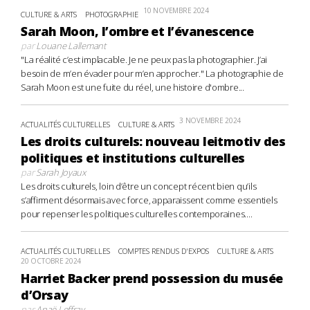
10 NOVEMBRE 2024
CULTURE & ARTS
PHOTOGRAPHIE
Sarah Moon, l’ombre et l’évanescence
par
Louane Lallemant
"La réalité c’est implacable. Je ne peux pas la photographier. J’ai
besoin de m’en évader pour m’en approcher." La photographie de
Sarah Moon est une fuite du réel, une histoire d'ombre...
3 NOVEMBRE 2024
ACTUALITÉS CULTURELLES
CULTURE & ARTS
Les droits culturels: nouveau leitmotiv des
politiques et institutions culturelles
par
Sarah Joyaux
Les droits culturels, loin d’être un concept récent bien qu’ils
s’affirment désormais avec force, apparaissent comme essentiels
pour repenser les politiques culturelles contemporaines....
ACTUALITÉS CULTURELLES
COMPTES RENDUS D'EXPOS
CULTURE & ARTS
20 OCTOBRE 2024
Harriet Backer prend possession du musée
d’Orsay
par
Anaë Leffray