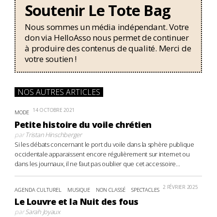
Soutenir Le Tote Bag
Nous sommes un média indépendant. Votre
don via HelloAsso nous permet de continuer
à produire des contenus de qualité. Merci de
votre soutien !
NOS AUTRES ARTICLES
14 OCTOBRE 2021
MODE
Petite histoire du voile chrétien
par
Tristan Hinschberger
Si les débats concernant le port du voile dans la sphère publique
occidentale apparaissent encore régulièrement sur internet ou
dans les journaux, il ne faut pas oublier que cet accessoire...
2 FÉVRIER 2025
AGENDA CULTUREL
MUSIQUE
NON CLASSÉ
SPECTACLES
Le Louvre et la Nuit des fous
par
Sarah Joyaux