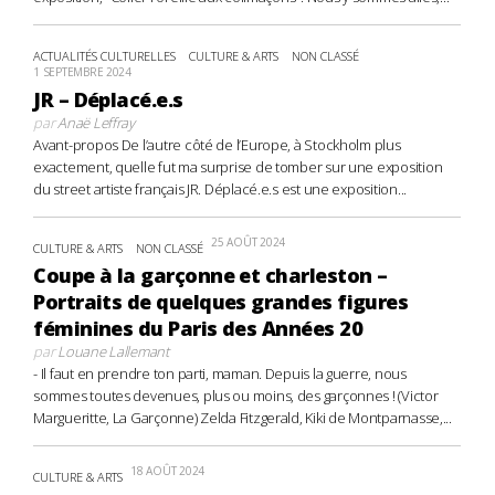
ACTUALITÉS CULTURELLES
CULTURE & ARTS
NON CLASSÉ
1 SEPTEMBRE 2024
JR – Déplacé.e.s
par
Anaë Leffray
Avant-propos De l’autre côté de l’Europe, à Stockholm plus
exactement, quelle fut ma surprise de tomber sur une exposition
du street artiste français JR. Déplacé.e.s est une exposition...
25 AOÛT 2024
CULTURE & ARTS
NON CLASSÉ
Coupe à la garçonne et charleston –
Portraits de quelques grandes figures
féminines du Paris des Années 20
par
Louane Lallemant
- Il faut en prendre ton parti, maman. Depuis la guerre, nous
sommes toutes devenues, plus ou moins, des garçonnes ! (Victor
Margueritte, La Garçonne) Zelda Fitzgerald, Kiki de Montparnasse,...
18 AOÛT 2024
CULTURE & ARTS