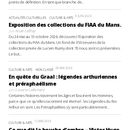
points de définition. En tant que branche de...
9 JUIN 2024
ACTUALITÉS CULTURELLES
CULTURE & ARTS
Exposition des collections du FIAA du Mans.
par
Anaë Leffray
Du 24 mai au 13 octobre 2024, découvrez l’Exposition des
collections du FIAA du Mans. Un fond de 350 oeuvres de la
collection privée de Lucien Ruimy dont 70 nous sont ici présentées.
Le but...
26 MAI 2024
CULTURE & ARTS
NON CLASSÉ
En quête du Graal : légendes arthuriennes
et préraphaélisme
par
Louane Lallemant
Certaines histoires traversent les âges et fascinent les Hommes,
parce que ce qu'elles racontent est éternel : les Légendes du Roi
Arthur en sont. Les Préraphaélites s'y sont particulièrement...
12 MAI 2024
CULTURE & ARTS
Ce que dit la bouche d’ombre – Victor Hugo,