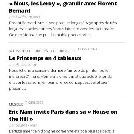
« Nous, les Leroy », grandir avec Florent
Bernard
par
Lucile Aquilina
Florent Bernard livre ici son premier long-métrage après de très
longues et belles années à nous faire rire avec les sketchs de
Golden Moustache puis l’inratable podcast « Le...
11 AVRIL 2024
ACTUALITÉS CULTURELLES
CULTURE & ARTS
Le Printemps en 4 tableaux
par
Anaë Leffray
Nous fêtions la semaine dernière l’arrivée du printemps, le
mercredi 21 mars. Même si la crise climatique actuelle tend à
effacer les saisons, en peinture, ce concept est bel et bien
présent....
7 AVRIL 2024
MUSIQUE
Eric Nam invite Paris dans sa « House on
the Hill »
par
Solène Finet
L’artiste américain d’origine coréenne était de passage dans la