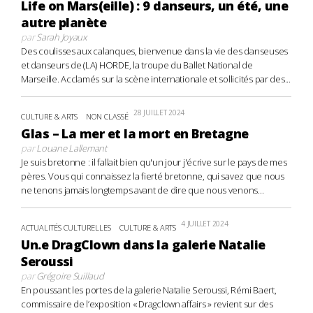
Life on Mars(eille) : 9 danseurs, un été, une
autre planète
par
Sarah Joyaux
Des coulisses aux calanques, bienvenue dans la vie des danseuses
et danseurs de (LA) HORDE, la troupe du Ballet National de
Marseille. Acclamés sur la scène internationale et sollicités par des...
28 JUILLET 2024
CULTURE & ARTS
NON CLASSÉ
Glas – La mer et la mort en Bretagne
par
Louane Lallemant
Je suis bretonne : il fallait bien qu'un jour j'écrive sur le pays de mes
pères. Vous qui connaissez la fierté bretonne, qui savez que nous
ne tenons jamais longtemps avant de dire que nous venons...
4 JUILLET 2024
ACTUALITÉS CULTURELLES
CULTURE & ARTS
Un.e DragClown dans la galerie Natalie
Seroussi
par
Grégoire Suillaud
En poussant les portes de la galerie Natalie Seroussi, Rémi Baert,
commissaire de l’exposition « Dragclown affairs » revient sur des