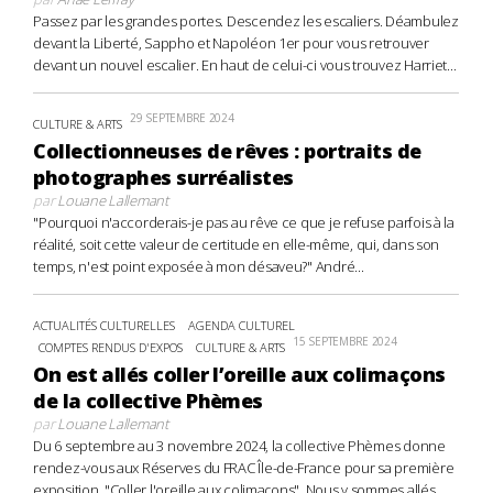
Passez par les grandes portes. Descendez les escaliers. Déambulez
devant la Liberté, Sappho et Napoléon 1er pour vous retrouver
devant un nouvel escalier. En haut de celui-ci vous trouvez Harriet...
29 SEPTEMBRE 2024
CULTURE & ARTS
Collectionneuses de rêves : portraits de
photographes surréalistes
par
Louane Lallemant
"Pourquoi n'accorderais-je pas au rêve ce que je refuse parfois à la
réalité, soit cette valeur de certitude en elle-même, qui, dans son
temps, n'est point exposée à mon désaveu?" André...
ACTUALITÉS CULTURELLES
AGENDA CULTUREL
15 SEPTEMBRE 2024
COMPTES RENDUS D'EXPOS
CULTURE & ARTS
On est allés coller l’oreille aux colimaçons
de la collective Phèmes
par
Louane Lallemant
Du 6 septembre au 3 novembre 2024, la collective Phèmes donne
rendez-vous aux Réserves du FRAC Île-de-France pour sa première
exposition, "Coller l'oreille aux colimaçons". Nous y sommes allés,...