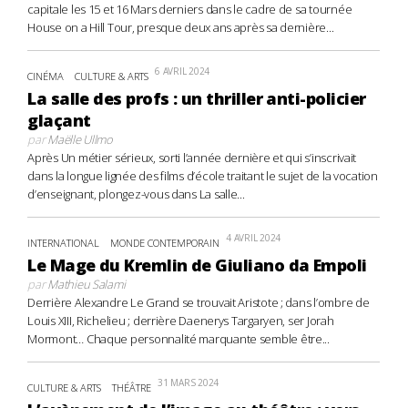
capitale les 15 et 16 Mars derniers dans le cadre de sa tournée
House on a Hill Tour, presque deux ans après sa dernière...
6 AVRIL 2024
CINÉMA
CULTURE & ARTS
La salle des profs : un thriller anti-policier
glaçant
par
Maëlle Ullmo
Après Un métier sérieux, sorti l’année dernière et qui s’inscrivait
dans la longue lignée des films d’école traitant le sujet de la vocation
d’enseignant, plongez-vous dans La salle...
4 AVRIL 2024
INTERNATIONAL
MONDE CONTEMPORAIN
Le Mage du Kremlin de Giuliano da Empoli
par
Mathieu Salami
Derrière Alexandre Le Grand se trouvait Aristote ; dans l’ombre de
Louis XIII, Richelieu ; derrière Daenerys Targaryen, ser Jorah
Mormont… Chaque personnalité marquante semble être...
31 MARS 2024
CULTURE & ARTS
THÉÂTRE