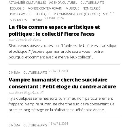
ACTUALITÉS CULTURELLES
AGENDA CULTUREL
CULTURE & ARTS
ECOLOGIE
MONDE CONTEMPORAIN
MUSIQUE
NON CLASSÉ
PHOTOGRAPHIE
POLITIQUE
RECOMMANDATIONS (ÉCOLOGIE)
SOCIÉTÉ
21 AVRIL 2024
SPECTACLES
THÉÂTRE
La fête comme espace artistique et
politique : le collectif Fierce Faces
par
Victoria de Bank
Si vous vous posez la question : “L’univers de la fête est-il artistique
et politique ?” J’espère que mon article saura vous montrer
pourquoi et comment avec le merveilleux collectif...
20 AVRIL 2024
CINÉMA
CULTURE & ARTS
Vampire humaniste cherche suicidaire
consentant : Petit éloge du contre-nature
par
Evan Gogolachvili
Il y a quelques semaines sortait un film au nom particulièrement
frappant : Vampire humaniste cherche suicidaire consentant. Ce
premier long métrage de la réalisatrice québécoise Ariane...
13 AVRIL 2024
CINÉMA
CULTURE & ARTS