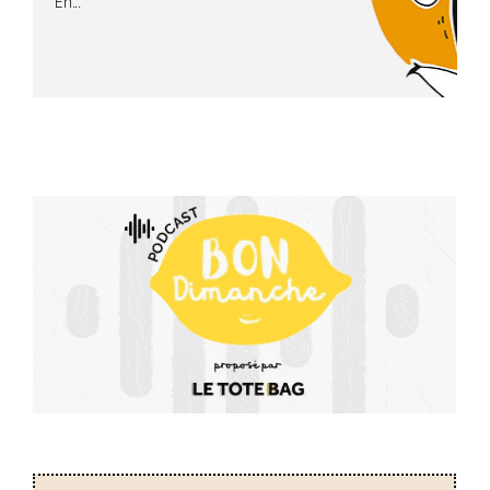
En...