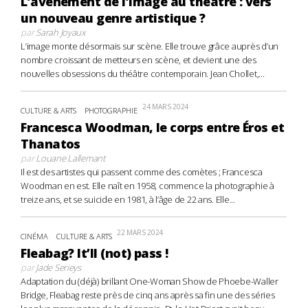
L’avènement de l’image au théâtre : vers
un nouveau genre artistique ?
par
Sarah Joyaux
L’image monte désormais sur scène. Elle trouve grâce auprès d’un
nombre croissant de metteurs en scène, et devient une des
nouvelles obsessions du théâtre contemporain. Jean Chollet,...
24 MARS 2024
CULTURE & ARTS
PHOTOGRAPHIE
Francesca Woodman, le corps entre Éros et
Thanatos
par
Louane Lallemant
Il est des artistes qui passent comme des comètes ; Francesca
Woodman en est. Elle naît en 1958, commence la photographie à
treize ans, et se suicide en 1981, à l’âge de 22 ans. Elle...
22 MARS 2024
CINÉMA
CULTURE & ARTS
Fleabag? It’ll (not) pass !
par
Jade Serieys
Adaptation du (déjà) brillant One-Woman Show de Phoebe-Waller
Bridge, Fleabag reste près de cinq ans après sa fin une des séries