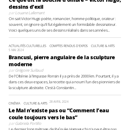
dessins d’exil
par
Louane Lallemant
On sait Victor Hugo poète, romancier, homme politique, orateur :
souvent, on ignore qu'il fut également un formidable dessinateur.
Voici quelques uns de ses dessins réalisés dans ses années...
ACTUALITÉS CULTURELLES
COMPTES RENDUS D'EXPOS
CULTURE & ARTS
5 MAI 2024
Brancusi, pierre angulaire de la sculpture
moderne
par
Grégoire Suillaud
De l’Olténie à l’impasse Ronsin il y a près de 2000 km. Pourtant, il y a
dans ces deux espaces, la recette qui a nourri l’un des pionniers de
la sculpture abstraite. C’est à Constantin...
28 AVRIL 2024
CINÉMA
CULTURE & ARTS
Le Mal n’existe pas ou “Comment l’eau
coule toujours vers le bas”
par
Gabriela Portillo
Le dernier long métrage de Ryûsuke Hamaguchi n’a peut-être pas