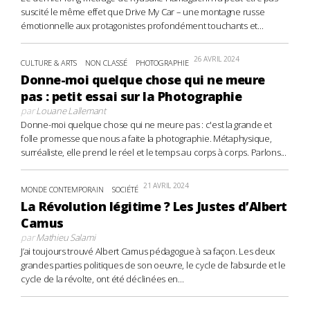
suscité le même effet que Drive My Car – une montagne russe
émotionnelle aux protagonistes profondément touchants et...
26 AVRIL 2024
CULTURE & ARTS
NON CLASSÉ
PHOTOGRAPHIE
Donne-moi quelque chose qui ne meure
pas : petit essai sur la Photographie
par
Louane Lallemant
Donne-moi quelque chose qui ne meure pas : c'est la grande et
folle promesse que nous a faite la photographie. Métaphysique,
surréaliste, elle prend le réel et le temps au corps à corps. Parlons...
21 AVRIL 2024
MONDE CONTEMPORAIN
SOCIÉTÉ
La Révolution légitime ? Les Justes d’Albert
Camus
par
Mathieu Salami
J’ai toujours trouvé Albert Camus pédagogue à sa façon. Les deux
grandes parties politiques de son oeuvre, le cycle de l’absurde et le
cycle de la révolte, ont été déclinées en...