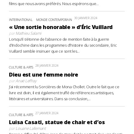
films que nous avons préférés. Nous espérons que...
30 JANVIER 2024
INTERNATIONAL
MONDE CONTEMPORAIN
« Une sortie honorable » d’Éric Vuillard
par
Mathieu Salami
Lorsqu’il s’étonne de l’absence de mention faite à la guerre
d’Indochine dans les programmes d’histoire du secondaire, Eric
Vuillard semble insinuer que ce sont les...
28 JANVIER 2024
CULTURE & ARTS
Dieu est une femme noire
par
Anaë Leffray
J’ai récemment lu Sorcières de Mona Chollet. Outre le fait que ce
livre est divin, il est également truffé de références artistiques,
littéraires et universitaires. Dans sa conclusion,...
27 JANVIER 2024
CULTURE & ARTS
Luisa Casati, statue de chair et d’os
par
Louane Lallemant