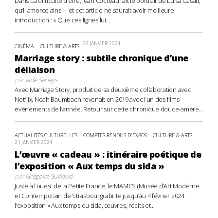
Dans La difficulté d’être, Jean Cocteau fait le portrait de Luisa Casati,
qu’il amorce ainsi – et cet article ne saurait avoir meilleure
introduction : « Que ces lignes lui...
22 JANVIER 2024
CINÉMA
CULTURE & ARTS
Marriage story : subtile chronique d’une
déliaison
par
Jade Serieys
Avec Marriage Story, produit de sa deuxième collaboration avec
Netflix, Noah Baumbach revenait en 2019 avec l’un des films
évènements de l’année. Retour sur cette chronique douce-amère...
ACTUALITÉS CULTURELLES
COMPTES RENDUS D'EXPOS
CULTURE & ARTS
21 JANVIER 2024
L’œuvre « cadeau » : itinéraire poétique de
l’exposition « Aux temps du sida »
par
Grégoire Suillaud
Juste à l’ouest de la Petite France, le MAMCS (Musée d’Art Moderne
et Contemporain de Strasbourg) abrite jusqu’au 4 février 2024
l’exposition « Aux temps du sida, œuvres, récits et...