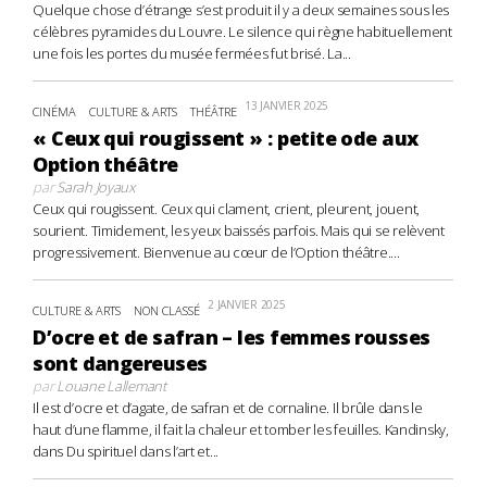
Quelque chose d’étrange s’est produit il y a deux semaines sous les
célèbres pyramides du Louvre. Le silence qui règne habituellement
une fois les portes du musée fermées fut brisé. La...
13 JANVIER 2025
CINÉMA
CULTURE & ARTS
THÉÂTRE
« Ceux qui rougissent » : petite ode aux
Option théâtre
par
Sarah Joyaux
Ceux qui rougissent. Ceux qui clament, crient, pleurent, jouent,
sourient. Timidement, les yeux baissés parfois. Mais qui se relèvent
progressivement. Bienvenue au cœur de l’Option théâtre....
2 JANVIER 2025
CULTURE & ARTS
NON CLASSÉ
D’ocre et de safran – les femmes rousses
sont dangereuses
par
Louane Lallemant
Il est d’ocre et d’agate, de safran et de cornaline. Il brûle dans le
haut d’une flamme, il fait la chaleur et tomber les feuilles. Kandinsky,
dans Du spirituel dans l’art et...