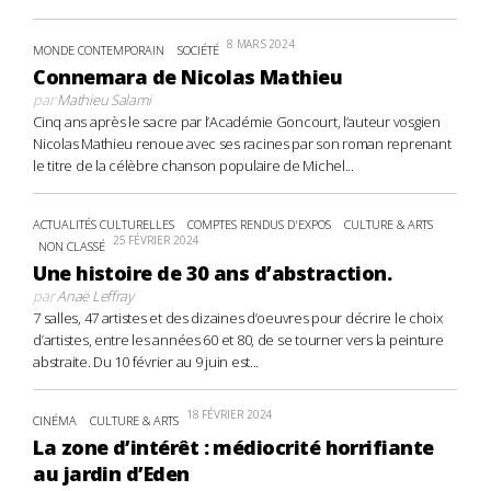
8 MARS 2024
MONDE CONTEMPORAIN
SOCIÉTÉ
Connemara de Nicolas Mathieu
par
Mathieu Salami
Cinq ans après le sacre par l’Académie Goncourt, l’auteur vosgien
Nicolas Mathieu renoue avec ses racines par son roman reprenant
le titre de la célèbre chanson populaire de Michel...
ACTUALITÉS CULTURELLES
COMPTES RENDUS D'EXPOS
CULTURE & ARTS
25 FÉVRIER 2024
NON CLASSÉ
Une histoire de 30 ans d’abstraction.
par
Anaë Leffray
7 salles, 47 artistes et des dizaines d’oeuvres pour décrire le choix
d’artistes, entre les années 60 et 80, de se tourner vers la peinture
abstraite. Du 10 février au 9 juin est...
18 FÉVRIER 2024
CINÉMA
CULTURE & ARTS
La zone d’intérêt : médiocrité horrifiante
au jardin d’Eden