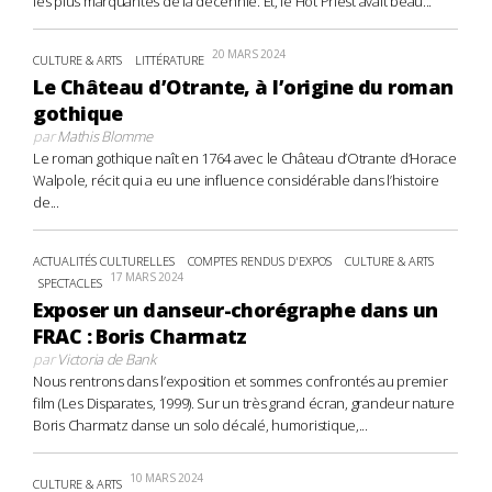
les plus marquantes de la décennie. Et, le Hot Priest avait beau...
20 MARS 2024
CULTURE & ARTS
LITTÉRATURE
Le Château d’Otrante, à l’origine du roman
gothique
par
Mathis Blomme
Le roman gothique naît en 1764 avec le Château d’Otrante d’Horace
Walpole, récit qui a eu une influence considérable dans l’histoire
de...
ACTUALITÉS CULTURELLES
COMPTES RENDUS D'EXPOS
CULTURE & ARTS
17 MARS 2024
SPECTACLES
Exposer un danseur-chorégraphe dans un
FRAC : Boris Charmatz
par
Victoria de Bank
Nous rentrons dans l’exposition et sommes confrontés au premier
film (Les Disparates, 1999). Sur un très grand écran, grandeur nature
Boris Charmatz danse un solo décalé, humoristique,...
10 MARS 2024
CULTURE & ARTS