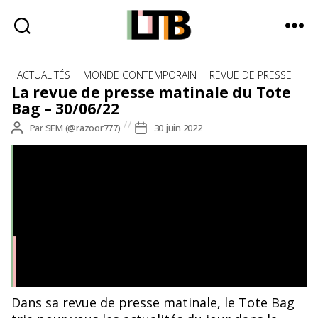
Le
Catégories
Tote
ACTUALITÉS
MONDE CONTEMPORAIN
REVUE DE PRESSE
Bag
La revue de presse matinale du Tote
-
Bag – 30/06/22
Média
Auteur
Par
SEM (@razoor777)
Date
30 juin 2022
d'information
de
de
quotidienne
l’article
l’article
Dans sa revue de presse matinale, le Tote Bag