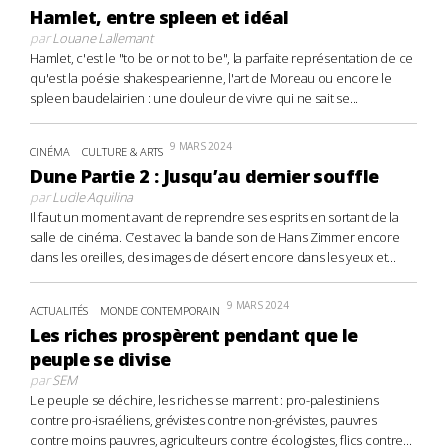
Hamlet, entre spleen et idéal
par
Louane Lallemant
Hamlet, c'est le "to be or not to be", la parfaite représentation de ce
qu'est la poésie shakespearienne, l'art de Moreau ou encore le
spleen baudelairien : une douleur de vivre qui ne sait se...
9 MARS 2024
CINÉMA
CULTURE & ARTS
Dune Partie 2 : Jusqu’au dernier souffle
par
Lucile Aquilina
Il faut un moment avant de reprendre ses esprits en sortant de la
salle de cinéma. C’est avec la bande son de Hans Zimmer encore
dans les oreilles, des images de désert encore dans les yeux et...
9 MARS 2024
ACTUALITÉS
MONDE CONTEMPORAIN
Les riches prospèrent pendant que le
peuple se divise
par
SEM
Le peuple se déchire, les riches se marrent : pro-palestiniens
contre pro-israéliens, grévistes contre non-grévistes, pauvres
contre moins pauvres, agriculteurs contre écologistes, flics contre...