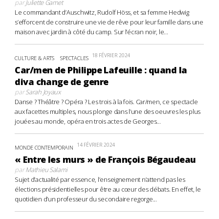
par
Juliette Gamet
Le commandant d’Auschwitz, Rudolf Höss, et sa femme Hedwig
s’efforcent de construire une vie de rêve pour leur famille dans une
maison avec jardin à côté du camp. Sur l’écran noir, le...
18 FÉVRIER 2024
CULTURE & ARTS
SPECTACLES
Car/men de Philippe Lafeuille : quand la
diva change de genre
par
Sarah Joyaux
Danse ? Théâtre ? Opéra ? Les trois à la fois. Car/men, ce spectacle
aux facettes multiples, nous plonge dans l’une des oeuvres les plus
jouées au monde, opéra en trois actes de Georges...
14 FÉVRIER 2024
MONDE CONTEMPORAIN
« Entre les murs » de François Bégaudeau
par
Mathieu Salami
Sujet d’actualité par essence, l’enseignement n’attend pas les
élections présidentielles pour être au cœur des débats. En effet, le
quotidien d’un professeur du secondaire regorge...