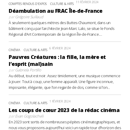
11 FÉVRIER 2024
COMPTES RENDUS D'EXPOS
CULTURE & ARTS
Déambulation au FRAC Île-de-France
par
Grégoire Suillaud
À seulement quelques mètres des Buttes-Chaumont, dans un
bâtiment conçu par l’architecte Jean-Marc Lalo, se situe le Fonds
Régional d’Art Contemporain de la région Île-de-France....
6 FÉVRIER 2024
CINÉMA
CULTURE & ARTS
Pauvres Créatures : la fille, la mère et
l’esprit (mal)sain
par
Gabriela Portillo
Au début, tout est noir. Assez timidement, une musique commence
à jouer. Tout à coup, une femme apparaît. Une figure inconnue,
imposante, élégante, que l’on regarde de dos, comme si l’on...
1 FÉVRIER 2024
CINÉMA
CULTURE & ARTS
Les coups de cœur 2023 de la rédac cinéma
par
Evan Gogolachvili
En 2023 sont sortis de nombreuses pépites cinématographiques, et
nous vous proposons aujourd’hui voici un rapide tour d’horizon des