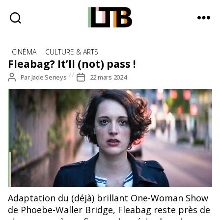
Le
Catégories
Tote
CINÉMA
CULTURE & ARTS
Bag
Fleabag? It’ll (not) pass !
-
Auteur
Par
Jade Serieys
Date
22 mars 2024
Média
de
de
d'information
l’article
l’article
quotidienne
Adaptation du (déjà) brillant One-Woman Show
de Phoebe-Waller Bridge, Fleabag reste près de