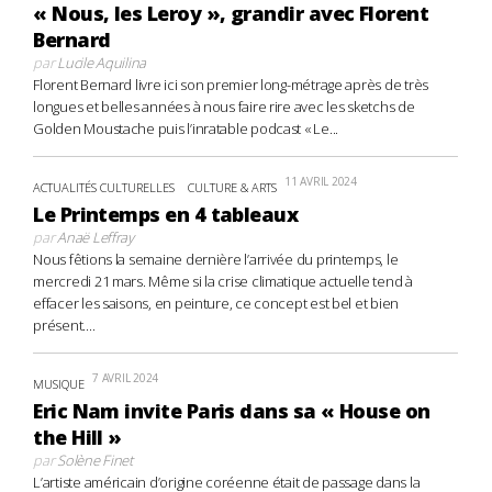
« Nous, les Leroy », grandir avec Florent
Bernard
par
Lucile Aquilina
Florent Bernard livre ici son premier long-métrage après de très
longues et belles années à nous faire rire avec les sketchs de
Golden Moustache puis l’inratable podcast « Le...
11 AVRIL 2024
ACTUALITÉS CULTURELLES
CULTURE & ARTS
Le Printemps en 4 tableaux
par
Anaë Leffray
Nous fêtions la semaine dernière l’arrivée du printemps, le
mercredi 21 mars. Même si la crise climatique actuelle tend à
effacer les saisons, en peinture, ce concept est bel et bien
présent....
7 AVRIL 2024
MUSIQUE
Eric Nam invite Paris dans sa « House on
the Hill »
par
Solène Finet
L’artiste américain d’origine coréenne était de passage dans la