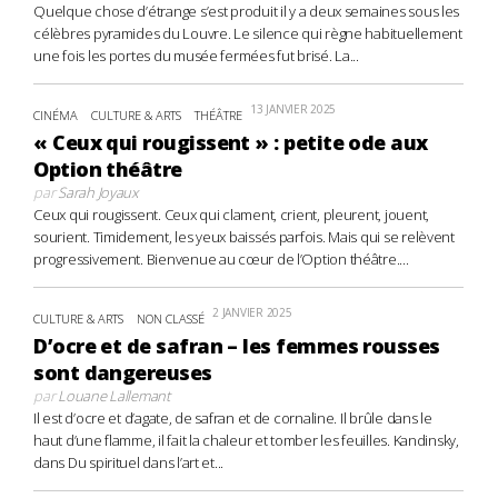
Quelque chose d’étrange s’est produit il y a deux semaines sous les
célèbres pyramides du Louvre. Le silence qui règne habituellement
une fois les portes du musée fermées fut brisé. La...
13 JANVIER 2025
CINÉMA
CULTURE & ARTS
THÉÂTRE
« Ceux qui rougissent » : petite ode aux
Option théâtre
par
Sarah Joyaux
Ceux qui rougissent. Ceux qui clament, crient, pleurent, jouent,
sourient. Timidement, les yeux baissés parfois. Mais qui se relèvent
progressivement. Bienvenue au cœur de l’Option théâtre....
2 JANVIER 2025
CULTURE & ARTS
NON CLASSÉ
D’ocre et de safran – les femmes rousses
sont dangereuses
par
Louane Lallemant
Il est d’ocre et d’agate, de safran et de cornaline. Il brûle dans le
haut d’une flamme, il fait la chaleur et tomber les feuilles. Kandinsky,
dans Du spirituel dans l’art et...