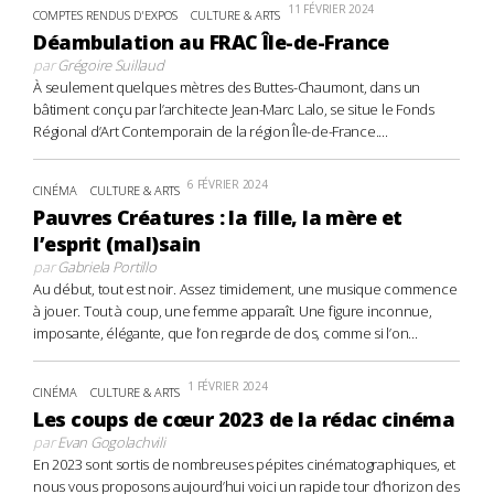
11 FÉVRIER 2024
COMPTES RENDUS D'EXPOS
CULTURE & ARTS
Déambulation au FRAC Île-de-France
par
Grégoire Suillaud
À seulement quelques mètres des Buttes-Chaumont, dans un
bâtiment conçu par l’architecte Jean-Marc Lalo, se situe le Fonds
Régional d’Art Contemporain de la région Île-de-France....
6 FÉVRIER 2024
CINÉMA
CULTURE & ARTS
Pauvres Créatures : la fille, la mère et
l’esprit (mal)sain
par
Gabriela Portillo
Au début, tout est noir. Assez timidement, une musique commence
à jouer. Tout à coup, une femme apparaît. Une figure inconnue,
imposante, élégante, que l’on regarde de dos, comme si l’on...
1 FÉVRIER 2024
CINÉMA
CULTURE & ARTS
Les coups de cœur 2023 de la rédac cinéma
par
Evan Gogolachvili
En 2023 sont sortis de nombreuses pépites cinématographiques, et
nous vous proposons aujourd’hui voici un rapide tour d’horizon des