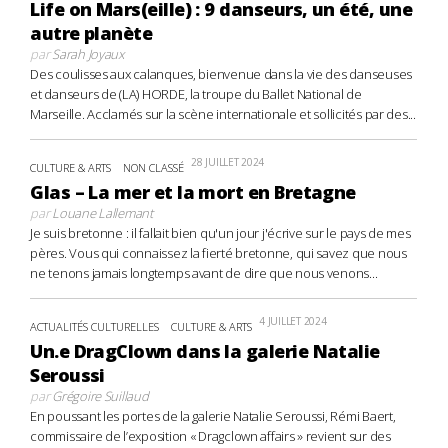
Life on Mars(eille) : 9 danseurs, un été, une
autre planète
par
Sarah Joyaux
Des coulisses aux calanques, bienvenue dans la vie des danseuses
et danseurs de (LA) HORDE, la troupe du Ballet National de
Marseille. Acclamés sur la scène internationale et sollicités par des...
28 JUILLET 2024
CULTURE & ARTS
NON CLASSÉ
Glas – La mer et la mort en Bretagne
par
Louane Lallemant
Je suis bretonne : il fallait bien qu'un jour j'écrive sur le pays de mes
pères. Vous qui connaissez la fierté bretonne, qui savez que nous
ne tenons jamais longtemps avant de dire que nous venons...
4 JUILLET 2024
ACTUALITÉS CULTURELLES
CULTURE & ARTS
Un.e DragClown dans la galerie Natalie
Seroussi
par
Grégoire Suillaud
En poussant les portes de la galerie Natalie Seroussi, Rémi Baert,
commissaire de l’exposition « Dragclown affairs » revient sur des