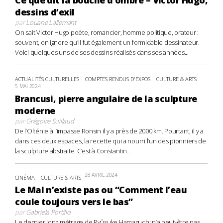
dessins d’exil
par
Louane Lallemant
On sait Victor Hugo poète, romancier, homme politique, orateur :
souvent, on ignore qu'il fut également un formidable dessinateur.
Voici quelques uns de ses dessins réalisés dans ses années...
ACTUALITÉS CULTURELLES
COMPTES RENDUS D'EXPOS
CULTURE & ARTS
5 MAI 2024
Brancusi, pierre angulaire de la sculpture
moderne
par
Grégoire Suillaud
De l’Olténie à l’impasse Ronsin il y a près de 2000 km. Pourtant, il y a
dans ces deux espaces, la recette qui a nourri l’un des pionniers de
la sculpture abstraite. C’est à Constantin...
28 AVRIL 2024
CINÉMA
CULTURE & ARTS
Le Mal n’existe pas ou “Comment l’eau
coule toujours vers le bas”
par
Gabriela Portillo
Le dernier long métrage de Ryûsuke Hamaguchi n’a peut-être pas