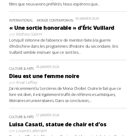
films que nous avons préférés. Nous espérons que...
30 JANVIER 2024
INTERNATIONAL
MONDE CONTEMPORAIN
« Une sortie honorable » d’Éric Vuillard
par
Mathieu Salami
Lorsqu’il s’étonne de l’absence de mention faite à la guerre
d’Indochine dans les programmes d’histoire du secondaire, Eric
Vuillard semble insinuer que ce sont les...
28 JANVIER 2024
CULTURE & ARTS
Dieu est une femme noire
par
Anaë Leffray
J’ai récemment lu Sorcières de Mona Chollet. Outre le fait que ce
livre est divin, il est également truffé de références artistiques,
littéraires et universitaires. Dans sa conclusion,...
27 JANVIER 2024
CULTURE & ARTS
Luisa Casati, statue de chair et d’os
par
Louane Lallemant