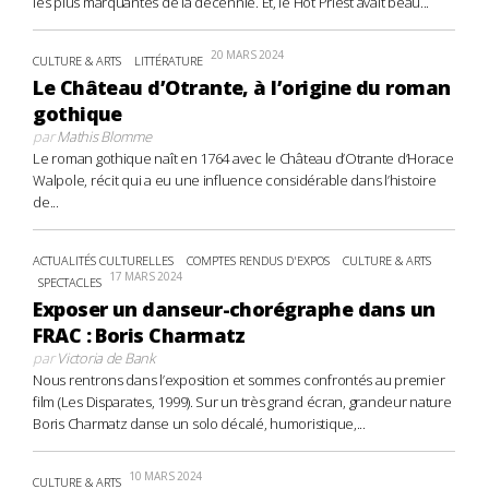
les plus marquantes de la décennie. Et, le Hot Priest avait beau...
20 MARS 2024
CULTURE & ARTS
LITTÉRATURE
Le Château d’Otrante, à l’origine du roman
gothique
par
Mathis Blomme
Le roman gothique naît en 1764 avec le Château d’Otrante d’Horace
Walpole, récit qui a eu une influence considérable dans l’histoire
de...
ACTUALITÉS CULTURELLES
COMPTES RENDUS D'EXPOS
CULTURE & ARTS
17 MARS 2024
SPECTACLES
Exposer un danseur-chorégraphe dans un
FRAC : Boris Charmatz
par
Victoria de Bank
Nous rentrons dans l’exposition et sommes confrontés au premier
film (Les Disparates, 1999). Sur un très grand écran, grandeur nature
Boris Charmatz danse un solo décalé, humoristique,...
10 MARS 2024
CULTURE & ARTS