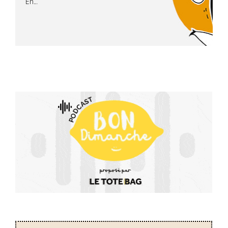
En...