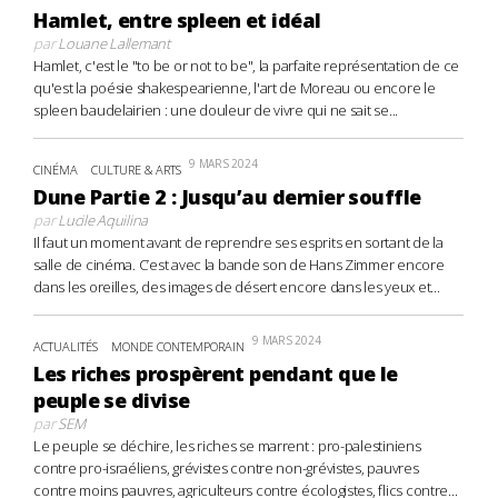
Hamlet, entre spleen et idéal
par
Louane Lallemant
Hamlet, c'est le "to be or not to be", la parfaite représentation de ce
qu'est la poésie shakespearienne, l'art de Moreau ou encore le
spleen baudelairien : une douleur de vivre qui ne sait se...
9 MARS 2024
CINÉMA
CULTURE & ARTS
Dune Partie 2 : Jusqu’au dernier souffle
par
Lucile Aquilina
Il faut un moment avant de reprendre ses esprits en sortant de la
salle de cinéma. C’est avec la bande son de Hans Zimmer encore
dans les oreilles, des images de désert encore dans les yeux et...
9 MARS 2024
ACTUALITÉS
MONDE CONTEMPORAIN
Les riches prospèrent pendant que le
peuple se divise
par
SEM
Le peuple se déchire, les riches se marrent : pro-palestiniens
contre pro-israéliens, grévistes contre non-grévistes, pauvres
contre moins pauvres, agriculteurs contre écologistes, flics contre...