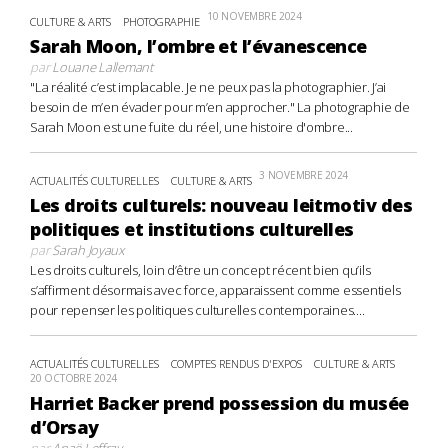
10 NOVEMBRE 2024
CULTURE & ARTS
PHOTOGRAPHIE
Sarah Moon, l’ombre et l’évanescence
par
Louane Lallemant
"La réalité c’est implacable. Je ne peux pas la photographier. J’ai
besoin de m’en évader pour m’en approcher." La photographie de
Sarah Moon est une fuite du réel, une histoire d'ombre...
3 NOVEMBRE 2024
ACTUALITÉS CULTURELLES
CULTURE & ARTS
Les droits culturels: nouveau leitmotiv des
politiques et institutions culturelles
par
Sarah Joyaux
Les droits culturels, loin d’être un concept récent bien qu’ils
s’affirment désormais avec force, apparaissent comme essentiels
pour repenser les politiques culturelles contemporaines....
ACTUALITÉS CULTURELLES
COMPTES RENDUS D'EXPOS
CULTURE & ARTS
20 OCTOBRE 2024
Harriet Backer prend possession du musée
d’Orsay
par
Anaë Leffray