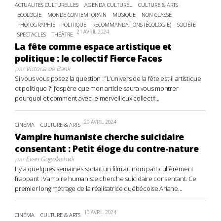
ACTUALITÉS CULTURELLES
AGENDA CULTUREL
CULTURE & ARTS
ECOLOGIE
MONDE CONTEMPORAIN
MUSIQUE
NON CLASSÉ
PHOTOGRAPHIE
POLITIQUE
RECOMMANDATIONS (ÉCOLOGIE)
SOCIÉTÉ
21 AVRIL 2024
SPECTACLES
THÉÂTRE
La fête comme espace artistique et
politique : le collectif Fierce Faces
par
Victoria de Bank
Si vous vous posez la question : “L’univers de la fête est-il artistique
et politique ?” J’espère que mon article saura vous montrer
pourquoi et comment avec le merveilleux collectif...
20 AVRIL 2024
CINÉMA
CULTURE & ARTS
Vampire humaniste cherche suicidaire
consentant : Petit éloge du contre-nature
par
Evan Gogolachvili
Il y a quelques semaines sortait un film au nom particulièrement
frappant : Vampire humaniste cherche suicidaire consentant. Ce
premier long métrage de la réalisatrice québécoise Ariane...
13 AVRIL 2024
CINÉMA
CULTURE & ARTS