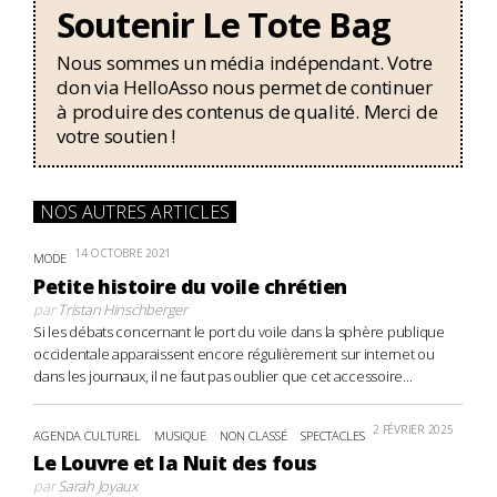
Soutenir Le Tote Bag
Nous sommes un média indépendant. Votre
don via HelloAsso nous permet de continuer
à produire des contenus de qualité. Merci de
votre soutien !
NOS AUTRES ARTICLES
14 OCTOBRE 2021
MODE
Petite histoire du voile chrétien
par
Tristan Hinschberger
Si les débats concernant le port du voile dans la sphère publique
occidentale apparaissent encore régulièrement sur internet ou
dans les journaux, il ne faut pas oublier que cet accessoire...
2 FÉVRIER 2025
AGENDA CULTUREL
MUSIQUE
NON CLASSÉ
SPECTACLES
Le Louvre et la Nuit des fous
par
Sarah Joyaux