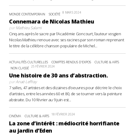
8 MARS 2024
MONDE CONTEMPORAIN
SOCIÉTÉ
Connemara de Nicolas Mathieu
par
Mathieu Salami
Cinq ans après le sacre par l’Académie Goncourt, l’auteur vosgien
Nicolas Mathieu renoue avec ses racines par son roman reprenant
le titre de la célèbre chanson populaire de Michel...
ACTUALITÉS CULTURELLES
COMPTES RENDUS D'EXPOS
CULTURE & ARTS
25 FÉVRIER 2024
NON CLASSÉ
Une histoire de 30 ans d’abstraction.
par
Anaë Leffray
7 salles, 47 artistes et des dizaines d’oeuvres pour décrire le choix
d’artistes, entre les années 60 et 80, de se tourner vers la peinture
abstraite. Du 10 février au 9 juin est...
18 FÉVRIER 2024
CINÉMA
CULTURE & ARTS
La zone d’intérêt : médiocrité horrifiante
au jardin d’Eden