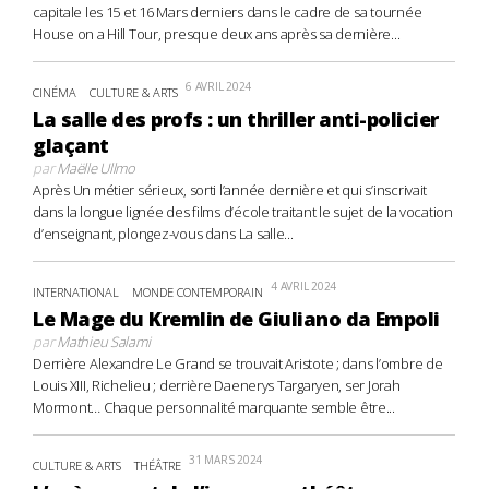
capitale les 15 et 16 Mars derniers dans le cadre de sa tournée
House on a Hill Tour, presque deux ans après sa dernière...
6 AVRIL 2024
CINÉMA
CULTURE & ARTS
La salle des profs : un thriller anti-policier
glaçant
par
Maëlle Ullmo
Après Un métier sérieux, sorti l’année dernière et qui s’inscrivait
dans la longue lignée des films d’école traitant le sujet de la vocation
d’enseignant, plongez-vous dans La salle...
4 AVRIL 2024
INTERNATIONAL
MONDE CONTEMPORAIN
Le Mage du Kremlin de Giuliano da Empoli
par
Mathieu Salami
Derrière Alexandre Le Grand se trouvait Aristote ; dans l’ombre de
Louis XIII, Richelieu ; derrière Daenerys Targaryen, ser Jorah
Mormont… Chaque personnalité marquante semble être...
31 MARS 2024
CULTURE & ARTS
THÉÂTRE