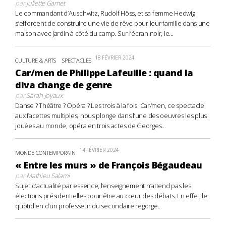
par
Juliette Gamet
Le commandant d’Auschwitz, Rudolf Höss, et sa femme Hedwig
s’efforcent de construire une vie de rêve pour leur famille dans une
maison avec jardin à côté du camp. Sur l’écran noir, le...
18 FÉVRIER 2024
CULTURE & ARTS
SPECTACLES
Car/men de Philippe Lafeuille : quand la
diva change de genre
par
Sarah Joyaux
Danse ? Théâtre ? Opéra ? Les trois à la fois. Car/men, ce spectacle
aux facettes multiples, nous plonge dans l’une des oeuvres les plus
jouées au monde, opéra en trois actes de Georges...
14 FÉVRIER 2024
MONDE CONTEMPORAIN
« Entre les murs » de François Bégaudeau
par
Mathieu Salami
Sujet d’actualité par essence, l’enseignement n’attend pas les
élections présidentielles pour être au cœur des débats. En effet, le
quotidien d’un professeur du secondaire regorge...