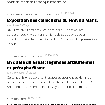
points de définition. En tant que branche de...
9 JUIN 2024
ACTUALITÉS CULTURELLES
CULTURE & ARTS
Exposition des collections du FIAA du Mans.
par
Anaë Leffray
Du 24 mai au 13 octobre 2024, découvrez l’Exposition des
collections du FIAA du Mans. Un fond de 350 oeuvres de la
collection privée de Lucien Ruimy dont 70 nous sont ici présentées.
Le but...
26 MAI 2024
CULTURE & ARTS
NON CLASSÉ
En quête du Graal : légendes arthuriennes
et préraphaélisme
par
Louane Lallemant
Certaines histoires traversent les âges et fascinent les Hommes,
parce que ce qu'elles racontent est éternel : les Légendes du Roi
Arthur en sont. Les Préraphaélites s'y sont particulièrement...
12 MAI 2024
CULTURE & ARTS
Ce que dit la bouche d’ombre – Victor Hugo,