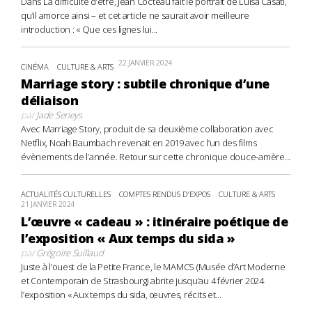
Dans La difficulté d’être, Jean Cocteau fait le portrait de Luisa Casati,
qu’il amorce ainsi – et cet article ne saurait avoir meilleure
introduction : « Que ces lignes lui...
22 JANVIER 2024
CINÉMA
CULTURE & ARTS
Marriage story : subtile chronique d’une
déliaison
par
Jade Serieys
Avec Marriage Story, produit de sa deuxième collaboration avec
Netflix, Noah Baumbach revenait en 2019 avec l’un des films
évènements de l’année. Retour sur cette chronique douce-amère...
ACTUALITÉS CULTURELLES
COMPTES RENDUS D'EXPOS
CULTURE & ARTS
21 JANVIER 2024
L’œuvre « cadeau » : itinéraire poétique de
l’exposition « Aux temps du sida »
par
Grégoire Suillaud
Juste à l’ouest de la Petite France, le MAMCS (Musée d’Art Moderne
et Contemporain de Strasbourg) abrite jusqu’au 4 février 2024
l’exposition « Aux temps du sida, œuvres, récits et...