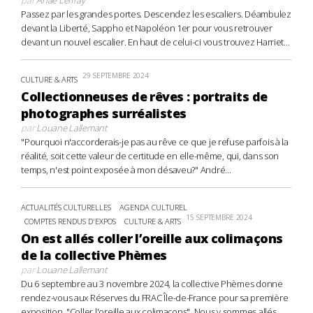
Passez par les grandes portes. Descendez les escaliers. Déambulez
devant la Liberté, Sappho et Napoléon 1er pour vous retrouver
devant un nouvel escalier. En haut de celui-ci vous trouvez Harriet...
29 SEPTEMBRE 2024
CULTURE & ARTS
Collectionneuses de rêves : portraits de
photographes surréalistes
par
Louane Lallemant
"Pourquoi n'accorderais-je pas au rêve ce que je refuse parfois à la
réalité, soit cette valeur de certitude en elle-même, qui, dans son
temps, n'est point exposée à mon désaveu?" André...
ACTUALITÉS CULTURELLES
AGENDA CULTUREL
15 SEPTEMBRE 2024
COMPTES RENDUS D'EXPOS
CULTURE & ARTS
On est allés coller l’oreille aux colimaçons
de la collective Phèmes
par
Louane Lallemant
Du 6 septembre au 3 novembre 2024, la collective Phèmes donne
rendez-vous aux Réserves du FRAC Île-de-France pour sa première
exposition, "Coller l'oreille aux colimaçons". Nous y sommes allés,...