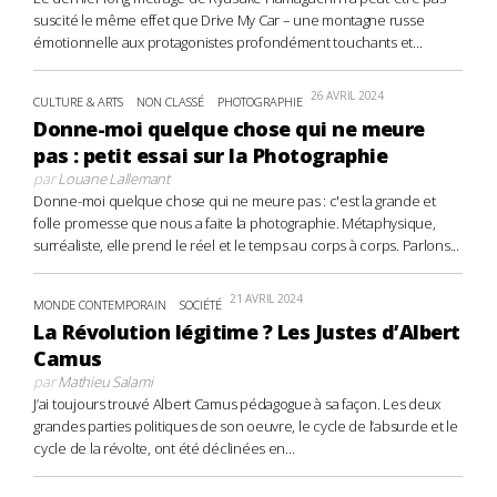
suscité le même effet que Drive My Car – une montagne russe
émotionnelle aux protagonistes profondément touchants et...
26 AVRIL 2024
CULTURE & ARTS
NON CLASSÉ
PHOTOGRAPHIE
Donne-moi quelque chose qui ne meure
pas : petit essai sur la Photographie
par
Louane Lallemant
Donne-moi quelque chose qui ne meure pas : c'est la grande et
folle promesse que nous a faite la photographie. Métaphysique,
surréaliste, elle prend le réel et le temps au corps à corps. Parlons...
21 AVRIL 2024
MONDE CONTEMPORAIN
SOCIÉTÉ
La Révolution légitime ? Les Justes d’Albert
Camus
par
Mathieu Salami
J’ai toujours trouvé Albert Camus pédagogue à sa façon. Les deux
grandes parties politiques de son oeuvre, le cycle de l’absurde et le
cycle de la révolte, ont été déclinées en...