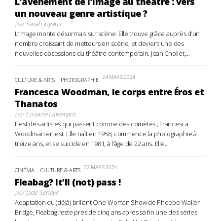
L’avènement de l’image au théâtre : vers
un nouveau genre artistique ?
par
Sarah Joyaux
L’image monte désormais sur scène. Elle trouve grâce auprès d’un
nombre croissant de metteurs en scène, et devient une des
nouvelles obsessions du théâtre contemporain. Jean Chollet,...
24 MARS 2024
CULTURE & ARTS
PHOTOGRAPHIE
Francesca Woodman, le corps entre Éros et
Thanatos
par
Louane Lallemant
Il est des artistes qui passent comme des comètes ; Francesca
Woodman en est. Elle naît en 1958, commence la photographie à
treize ans, et se suicide en 1981, à l’âge de 22 ans. Elle...
22 MARS 2024
CINÉMA
CULTURE & ARTS
Fleabag? It’ll (not) pass !
par
Jade Serieys
Adaptation du (déjà) brillant One-Woman Show de Phoebe-Waller
Bridge, Fleabag reste près de cinq ans après sa fin une des séries