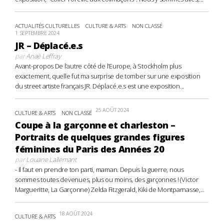
ACTUALITÉS CULTURELLES
CULTURE & ARTS
NON CLASSÉ
1 SEPTEMBRE 2024
JR – Déplacé.e.s
par
Anaë Leffray
Avant-propos De l’autre côté de l’Europe, à Stockholm plus
exactement, quelle fut ma surprise de tomber sur une exposition
du street artiste français JR. Déplacé.e.s est une exposition...
25 AOÛT 2024
CULTURE & ARTS
NON CLASSÉ
Coupe à la garçonne et charleston –
Portraits de quelques grandes figures
féminines du Paris des Années 20
par
Louane Lallemant
- Il faut en prendre ton parti, maman. Depuis la guerre, nous
sommes toutes devenues, plus ou moins, des garçonnes ! (Victor
Margueritte, La Garçonne) Zelda Fitzgerald, Kiki de Montparnasse,...
18 AOÛT 2024
CULTURE & ARTS