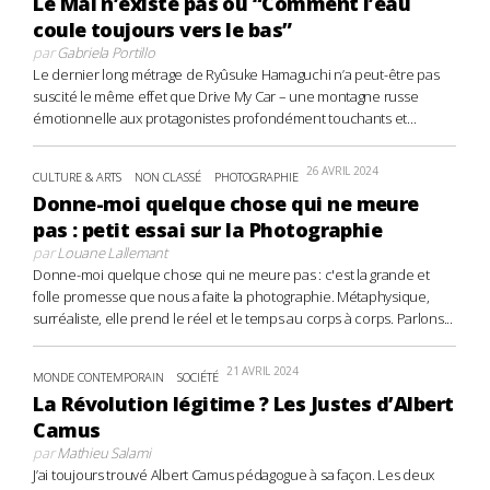
Le Mal n’existe pas ou “Comment l’eau
coule toujours vers le bas”
par
Gabriela Portillo
Le dernier long métrage de Ryûsuke Hamaguchi n’a peut-être pas
suscité le même effet que Drive My Car – une montagne russe
émotionnelle aux protagonistes profondément touchants et...
26 AVRIL 2024
CULTURE & ARTS
NON CLASSÉ
PHOTOGRAPHIE
Donne-moi quelque chose qui ne meure
pas : petit essai sur la Photographie
par
Louane Lallemant
Donne-moi quelque chose qui ne meure pas : c'est la grande et
folle promesse que nous a faite la photographie. Métaphysique,
surréaliste, elle prend le réel et le temps au corps à corps. Parlons...
21 AVRIL 2024
MONDE CONTEMPORAIN
SOCIÉTÉ
La Révolution légitime ? Les Justes d’Albert
Camus
par
Mathieu Salami
J’ai toujours trouvé Albert Camus pédagogue à sa façon. Les deux