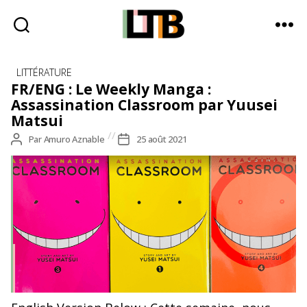
Le
Catégories
Tote
LITTÉRATURE
Bag
FR/ENG : Le Weekly Manga :
-
Assassination Classroom par Yuusei
Média
Matsui
d'information
Auteur
Par
Amuro Aznable
Date
25 août 2021
quotidienne
de
de
l’article
l’article
Photographie par Amuro Aznable