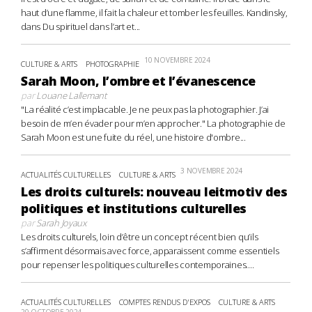
haut d’une flamme, il fait la chaleur et tomber les feuilles. Kandinsky,
dans Du spirituel dans l’art et...
10 NOVEMBRE 2024
CULTURE & ARTS
PHOTOGRAPHIE
Sarah Moon, l’ombre et l’évanescence
par
Louane Lallemant
"La réalité c’est implacable. Je ne peux pas la photographier. J’ai
besoin de m’en évader pour m’en approcher." La photographie de
Sarah Moon est une fuite du réel, une histoire d'ombre...
3 NOVEMBRE 2024
ACTUALITÉS CULTURELLES
CULTURE & ARTS
Les droits culturels: nouveau leitmotiv des
politiques et institutions culturelles
par
Sarah Joyaux
Les droits culturels, loin d’être un concept récent bien qu’ils
s’affirment désormais avec force, apparaissent comme essentiels
pour repenser les politiques culturelles contemporaines....
ACTUALITÉS CULTURELLES
COMPTES RENDUS D'EXPOS
CULTURE & ARTS
20 OCTOBRE 2024