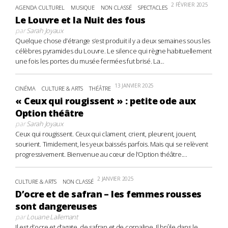
2 FÉVRIER 2025
AGENDA CULTUREL
MUSIQUE
NON CLASSÉ
SPECTACLES
Le Louvre et la Nuit des fous
par
Sarah Joyaux
Quelque chose d’étrange s’est produit il y a deux semaines sous les
célèbres pyramides du Louvre. Le silence qui règne habituellement
une fois les portes du musée fermées fut brisé. La...
13 JANVIER 2025
CINÉMA
CULTURE & ARTS
THÉÂTRE
« Ceux qui rougissent » : petite ode aux
Option théâtre
par
Sarah Joyaux
Ceux qui rougissent. Ceux qui clament, crient, pleurent, jouent,
sourient. Timidement, les yeux baissés parfois. Mais qui se relèvent
progressivement. Bienvenue au cœur de l’Option théâtre....
2 JANVIER 2025
CULTURE & ARTS
NON CLASSÉ
D’ocre et de safran – les femmes rousses
sont dangereuses
par
Louane Lallemant
Il est d’ocre et d’agate, de safran et de cornaline. Il brûle dans le