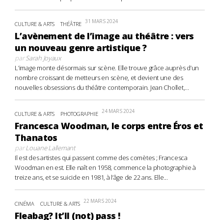
31 MARS 2024
CULTURE & ARTS
THÉÂTRE
L’avènement de l’image au théâtre : vers
un nouveau genre artistique ?
par
Sarah Joyaux
L’image monte désormais sur scène. Elle trouve grâce auprès d’un
nombre croissant de metteurs en scène, et devient une des
nouvelles obsessions du théâtre contemporain. Jean Chollet,...
24 MARS 2024
CULTURE & ARTS
PHOTOGRAPHIE
Francesca Woodman, le corps entre Éros et
Thanatos
par
Louane Lallemant
Il est des artistes qui passent comme des comètes ; Francesca
Woodman en est. Elle naît en 1958, commence la photographie à
treize ans, et se suicide en 1981, à l’âge de 22 ans. Elle...
22 MARS 2024
CINÉMA
CULTURE & ARTS
Fleabag? It’ll (not) pass !