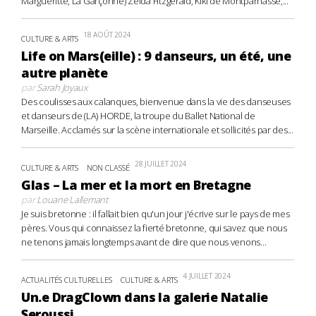
Margueritte, La Garçonne) Zelda Fitzgerald, Kiki de Montparnasse,...
18 AOÛT 2024
CULTURE & ARTS
Life on Mars(eille) : 9 danseurs, un été, une
autre planète
par
Sarah Joyaux
Des coulisses aux calanques, bienvenue dans la vie des danseuses
et danseurs de (LA) HORDE, la troupe du Ballet National de
Marseille. Acclamés sur la scène internationale et sollicités par des...
28 JUILLET 2024
CULTURE & ARTS
NON CLASSÉ
Glas – La mer et la mort en Bretagne
par
Louane Lallemant
Je suis bretonne : il fallait bien qu'un jour j'écrive sur le pays de mes
pères. Vous qui connaissez la fierté bretonne, qui savez que nous
ne tenons jamais longtemps avant de dire que nous venons...
4 JUILLET 2024
ACTUALITÉS CULTURELLES
CULTURE & ARTS
Un.e DragClown dans la galerie Natalie
Seroussi