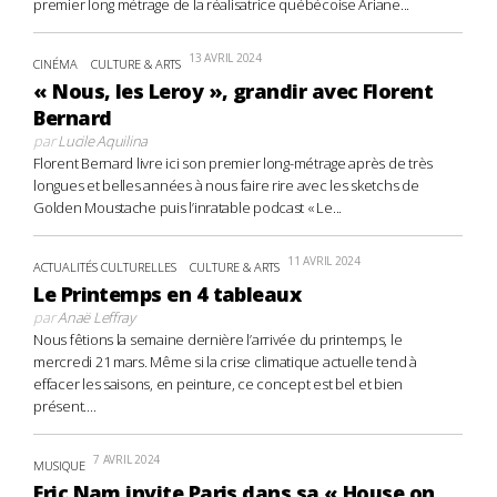
premier long métrage de la réalisatrice québécoise Ariane...
13 AVRIL 2024
CINÉMA
CULTURE & ARTS
« Nous, les Leroy », grandir avec Florent
Bernard
par
Lucile Aquilina
Florent Bernard livre ici son premier long-métrage après de très
longues et belles années à nous faire rire avec les sketchs de
Golden Moustache puis l’inratable podcast « Le...
11 AVRIL 2024
ACTUALITÉS CULTURELLES
CULTURE & ARTS
Le Printemps en 4 tableaux
par
Anaë Leffray
Nous fêtions la semaine dernière l’arrivée du printemps, le
mercredi 21 mars. Même si la crise climatique actuelle tend à
effacer les saisons, en peinture, ce concept est bel et bien
présent....
7 AVRIL 2024
MUSIQUE
Eric Nam invite Paris dans sa « House on