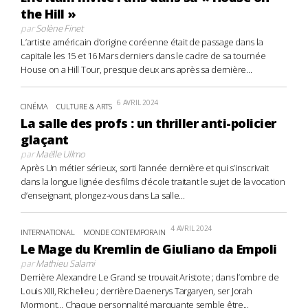
the Hill »
par
Solène Finet
L’artiste américain d’origine coréenne était de passage dans la
capitale les 15 et 16 Mars derniers dans le cadre de sa tournée
House on a Hill Tour, presque deux ans après sa dernière...
6 AVRIL 2024
CINÉMA
CULTURE & ARTS
La salle des profs : un thriller anti-policier
glaçant
par
Maëlle Ullmo
Après Un métier sérieux, sorti l’année dernière et qui s’inscrivait
dans la longue lignée des films d’école traitant le sujet de la vocation
d’enseignant, plongez-vous dans La salle...
4 AVRIL 2024
INTERNATIONAL
MONDE CONTEMPORAIN
Le Mage du Kremlin de Giuliano da Empoli
par
Mathieu Salami
Derrière Alexandre Le Grand se trouvait Aristote ; dans l’ombre de
Louis XIII, Richelieu ; derrière Daenerys Targaryen, ser Jorah
Mormont… Chaque personnalité marquante semble être...