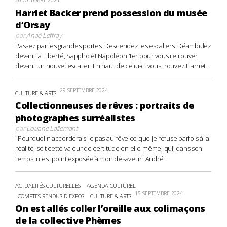
Harriet Backer prend possession du musée
d’Orsay
par
Anaë Leffray
Passez par les grandes portes. Descendez les escaliers. Déambulez
devant la Liberté, Sappho et Napoléon 1er pour vous retrouver
devant un nouvel escalier. En haut de celui-ci vous trouvez Harriet...
29 SEPTEMBRE 2024
CULTURE & ARTS
Collectionneuses de rêves : portraits de
photographes surréalistes
par
Louane Lallemant
"Pourquoi n'accorderais-je pas au rêve ce que je refuse parfois à la
réalité, soit cette valeur de certitude en elle-même, qui, dans son
temps, n'est point exposée à mon désaveu?" André...
ACTUALITÉS CULTURELLES
AGENDA CULTUREL
15 SEPTEMBRE 2024
COMPTES RENDUS D'EXPOS
CULTURE & ARTS
On est allés coller l’oreille aux colimaçons
de la collective Phèmes