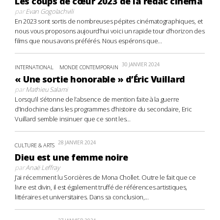
Les coups de cœur 2023 de la rédac cinéma
par
Evan Gogolachvili
En 2023 sont sortis de nombreuses pépites cinématographiques, et
nous vous proposons aujourd’hui voici un rapide tour d’horizon des
films que nous avons préférés. Nous espérons que...
30 JANVIER 2024
INTERNATIONAL
MONDE CONTEMPORAIN
« Une sortie honorable » d’Éric Vuillard
par
Mathieu Salami
Lorsqu’il s’étonne de l’absence de mention faite à la guerre
d’Indochine dans les programmes d’histoire du secondaire, Eric
Vuillard semble insinuer que ce sont les...
28 JANVIER 2024
CULTURE & ARTS
Dieu est une femme noire
par
Anaë Leffray
J’ai récemment lu Sorcières de Mona Chollet. Outre le fait que ce
livre est divin, il est également truffé de références artistiques,
littéraires et universitaires. Dans sa conclusion,...