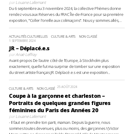
par
Louane Lallemant
Du 6 septembre au 3 novembre 2024, la collective Phèmes donne
rendez-vous aux Réserves du FRAC Île-de-France pour sa première
exposition, "Coller l'oreille aux colimaçons". Nous y sommes allés,...
ACTUALITÉS CULTURELLES
CULTURE & ARTS
NON CLASSÉ
1 SEPTEMBRE 2024
JR – Déplacé.e.s
par
Anaë Leffray
Avant-propos De l’autre côté de l’Europe, à Stockholm plus
exactement, quelle fut ma surprise de tomber sur une exposition
du street artiste français JR. Déplacé.e.s est une exposition...
25 AOÛT 2024
CULTURE & ARTS
NON CLASSÉ
Coupe à la garçonne et charleston –
Portraits de quelques grandes figures
féminines du Paris des Années 20
par
Louane Lallemant
- Il faut en prendre ton parti, maman. Depuis la guerre, nous
sommes toutes devenues, plus ou moins, des garçonnes ! (Victor