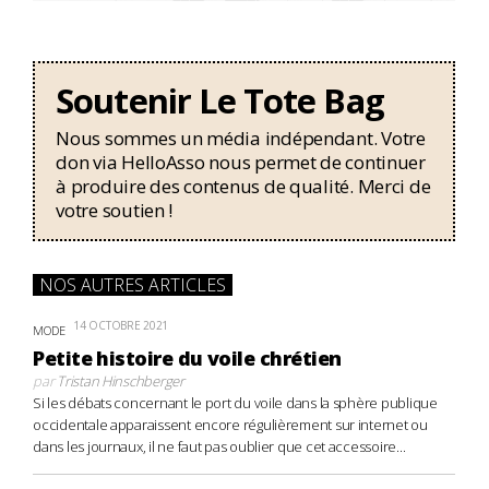
Soutenir Le Tote Bag
Nous sommes un média indépendant. Votre
don via HelloAsso nous permet de continuer
à produire des contenus de qualité. Merci de
votre soutien !
NOS AUTRES ARTICLES
14 OCTOBRE 2021
MODE
Petite histoire du voile chrétien
par
Tristan Hinschberger
Si les débats concernant le port du voile dans la sphère publique
occidentale apparaissent encore régulièrement sur internet ou
dans les journaux, il ne faut pas oublier que cet accessoire...