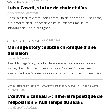
27 JANVIER 2024
CULTURE & ARTS
Luisa Casati, statue de chair et d’os
par
Louane Lallemant
Dans La difficulté d’être, Jean Cocteau fait le portrait de Luisa Casati,
qu’il amorce ainsi – et cet article ne saurait avoir meilleure
introduction : « Que ces lignes lui...
22 JANVIER 2024
CINÉMA
CULTURE & ARTS
Marriage story : subtile chronique d’une
déliaison
par
Jade Serieys
Avec Marriage Story, produit de sa deuxième collaboration avec
Netflix, Noah Baumbach revenait en 2019 avec l’un des films
évènements de l’année. Retour sur cette chronique douce-amère...
ACTUALITÉS CULTURELLES
COMPTES RENDUS D'EXPOS
CULTURE & ARTS
21 JANVIER 2024
L’œuvre « cadeau » : itinéraire poétique de
l’exposition « Aux temps du sida »
par
Grégoire Suillaud