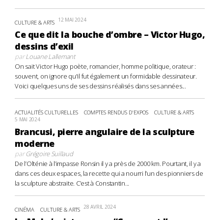
12 MAI 2024
CULTURE & ARTS
Ce que dit la bouche d’ombre – Victor Hugo,
dessins d’exil
par
Louane Lallemant
On sait Victor Hugo poète, romancier, homme politique, orateur :
souvent, on ignore qu'il fut également un formidable dessinateur.
Voici quelques uns de ses dessins réalisés dans ses années...
ACTUALITÉS CULTURELLES
COMPTES RENDUS D'EXPOS
CULTURE & ARTS
5 MAI 2024
Brancusi, pierre angulaire de la sculpture
moderne
par
Grégoire Suillaud
De l’Olténie à l’impasse Ronsin il y a près de 2000 km. Pourtant, il y a
dans ces deux espaces, la recette qui a nourri l’un des pionniers de
la sculpture abstraite. C’est à Constantin...
28 AVRIL 2024
CINÉMA
CULTURE & ARTS