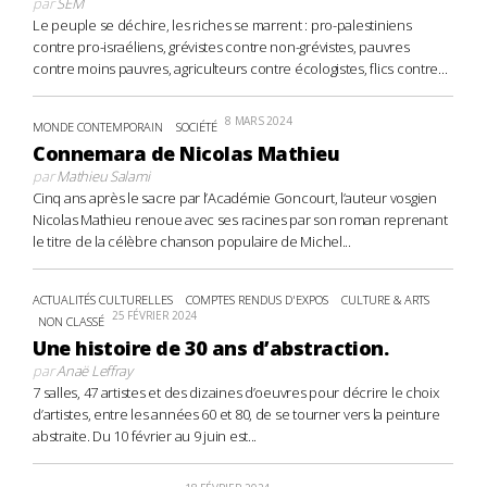
par
SEM
Le peuple se déchire, les riches se marrent : pro-palestiniens
contre pro-israéliens, grévistes contre non-grévistes, pauvres
contre moins pauvres, agriculteurs contre écologistes, flics contre...
8 MARS 2024
MONDE CONTEMPORAIN
SOCIÉTÉ
Connemara de Nicolas Mathieu
par
Mathieu Salami
Cinq ans après le sacre par l’Académie Goncourt, l’auteur vosgien
Nicolas Mathieu renoue avec ses racines par son roman reprenant
le titre de la célèbre chanson populaire de Michel...
ACTUALITÉS CULTURELLES
COMPTES RENDUS D'EXPOS
CULTURE & ARTS
25 FÉVRIER 2024
NON CLASSÉ
Une histoire de 30 ans d’abstraction.
par
Anaë Leffray
7 salles, 47 artistes et des dizaines d’oeuvres pour décrire le choix
d’artistes, entre les années 60 et 80, de se tourner vers la peinture
abstraite. Du 10 février au 9 juin est...