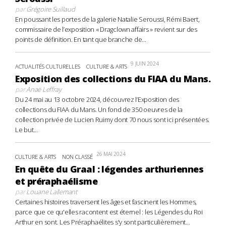
par
Grégoire Suillaud
En poussant les portes de la galerie Natalie Seroussi, Rémi Baert,
commissaire de l’exposition « Dragclown affairs » revient sur des
points de définition. En tant que branche de...
9 JUIN 2024
ACTUALITÉS CULTURELLES
CULTURE & ARTS
Exposition des collections du FIAA du Mans.
par
Anaë Leffray
Du 24 mai au 13 octobre 2024, découvrez l’Exposition des
collections du FIAA du Mans. Un fond de 350 oeuvres de la
collection privée de Lucien Ruimy dont 70 nous sont ici présentées.
Le but...
26 MAI 2024
CULTURE & ARTS
NON CLASSÉ
En quête du Graal : légendes arthuriennes
et préraphaélisme
par
Louane Lallemant
Certaines histoires traversent les âges et fascinent les Hommes,
parce que ce qu'elles racontent est éternel : les Légendes du Roi
Arthur en sont. Les Préraphaélites s'y sont particulièrement...