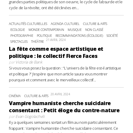
grandes parties politiques de son oeuvre, le cycle de l’absurde et le
cycle de la révolte, ont été déclinées en...
ACTUALITÉS CULTURELLES
AGENDA CULTUREL
CULTURE & ARTS
ECOLOGIE
MONDE CONTEMPORAIN
MUSIQUE
NON CLASSÉ
PHOTOGRAPHIE
POLITIQUE
RECOMMANDATIONS (ÉCOLOGIE)
SOCIÉTÉ
21 AVRIL 2024
SPECTACLES
THÉÂTRE
La fête comme espace artistique et
politique : le collectif Fierce Faces
par
Victoria de Bank
Si vous vous posez la question : “L’univers de la fête est-il artistique
et politique ?” J’espère que mon article saura vous montrer
pourquoi et comment avec le merveilleux collectif...
20 AVRIL 2024
CINÉMA
CULTURE & ARTS
Vampire humaniste cherche suicidaire
consentant : Petit éloge du contre-nature
par
Evan Gogolachvili
Il y a quelques semaines sortait un film au nom particulièrement
frappant : Vampire humaniste cherche suicidaire consentant. Ce