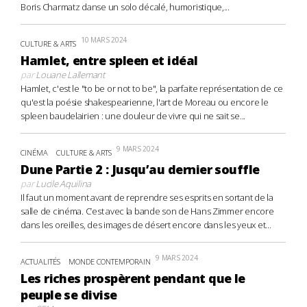
Boris Charmatz danse un solo décalé, humoristique,...
10 MARS 2024
CULTURE & ARTS
Hamlet, entre spleen et idéal
par
Louane Lallemant
Hamlet, c'est le "to be or not to be", la parfaite représentation de ce
qu'est la poésie shakespearienne, l'art de Moreau ou encore le
spleen baudelairien : une douleur de vivre qui ne sait se...
9 MARS 2024
CINÉMA
CULTURE & ARTS
Dune Partie 2 : Jusqu’au dernier souffle
par
Lucile Aquilina
Il faut un moment avant de reprendre ses esprits en sortant de la
salle de cinéma. C’est avec la bande son de Hans Zimmer encore
dans les oreilles, des images de désert encore dans les yeux et...
9 MARS 2024
ACTUALITÉS
MONDE CONTEMPORAIN
Les riches prospèrent pendant que le
peuple se divise