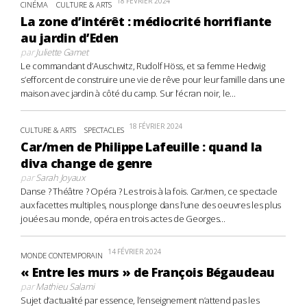
18 FÉVRIER 2024
CINÉMA
CULTURE & ARTS
La zone d’intérêt : médiocrité horrifiante
au jardin d’Eden
par
Juliette Gamet
Le commandant d’Auschwitz, Rudolf Höss, et sa femme Hedwig
s’efforcent de construire une vie de rêve pour leur famille dans une
maison avec jardin à côté du camp. Sur l’écran noir, le...
18 FÉVRIER 2024
CULTURE & ARTS
SPECTACLES
Car/men de Philippe Lafeuille : quand la
diva change de genre
par
Sarah Joyaux
Danse ? Théâtre ? Opéra ? Les trois à la fois. Car/men, ce spectacle
aux facettes multiples, nous plonge dans l’une des oeuvres les plus
jouées au monde, opéra en trois actes de Georges...
14 FÉVRIER 2024
MONDE CONTEMPORAIN
« Entre les murs » de François Bégaudeau
par
Mathieu Salami
Sujet d’actualité par essence, l’enseignement n’attend pas les