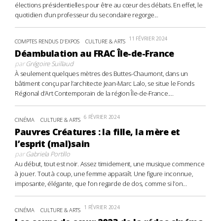
élections présidentielles pour être au cœur des débats. En effet, le
quotidien d’un professeur du secondaire regorge...
11 FÉVRIER 2024
COMPTES RENDUS D'EXPOS
CULTURE & ARTS
Déambulation au FRAC Île-de-France
par
Grégoire Suillaud
À seulement quelques mètres des Buttes-Chaumont, dans un
bâtiment conçu par l’architecte Jean-Marc Lalo, se situe le Fonds
Régional d’Art Contemporain de la région Île-de-France....
6 FÉVRIER 2024
CINÉMA
CULTURE & ARTS
Pauvres Créatures : la fille, la mère et
l’esprit (mal)sain
par
Gabriela Portillo
Au début, tout est noir. Assez timidement, une musique commence
à jouer. Tout à coup, une femme apparaît. Une figure inconnue,
imposante, élégante, que l’on regarde de dos, comme si l’on...
1 FÉVRIER 2024
CINÉMA
CULTURE & ARTS