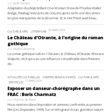
par
Jade Serieys
Adaptation du (déjà) brillant One-Woman Show de Phoebe-Waller
Bridge, Fleabag reste près de cinq ans après sa fin une des séries
les plus marquantes de la décennie. Et, le Hot Priest avait beau...
20 MARS 2024
CULTURE & ARTS
LITTÉRATURE
Le Château d’Otrante, à l’origine du roman
gothique
par
Mathis Blomme
Le roman gothique naît en 1764 avec le Château d’Otrante d’Horace
Walpole, récit qui a eu une influence considérable dans l’histoire
de...
ACTUALITÉS CULTURELLES
COMPTES RENDUS D'EXPOS
CULTURE & ARTS
17 MARS 2024
SPECTACLES
Exposer un danseur-chorégraphe dans un
FRAC : Boris Charmatz
par
Victoria de Bank
Nous rentrons dans l’exposition et sommes confrontés au premier
film (Les Disparates, 1999). Sur un très grand écran, grandeur nature