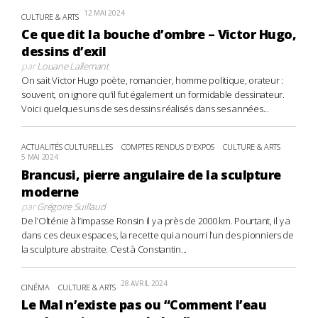
12 MAI 2024
CULTURE & ARTS
Ce que dit la bouche d’ombre – Victor Hugo,
dessins d’exil
par
Louane Lallemant
On sait Victor Hugo poète, romancier, homme politique, orateur :
souvent, on ignore qu'il fut également un formidable dessinateur.
Voici quelques uns de ses dessins réalisés dans ses années...
ACTUALITÉS CULTURELLES
COMPTES RENDUS D'EXPOS
CULTURE & ARTS
5 MAI 2024
Brancusi, pierre angulaire de la sculpture
moderne
par
Grégoire Suillaud
De l’Olténie à l’impasse Ronsin il y a près de 2000 km. Pourtant, il y a
dans ces deux espaces, la recette qui a nourri l’un des pionniers de
la sculpture abstraite. C’est à Constantin...
28 AVRIL 2024
CINÉMA
CULTURE & ARTS
Le Mal n’existe pas ou “Comment l’eau