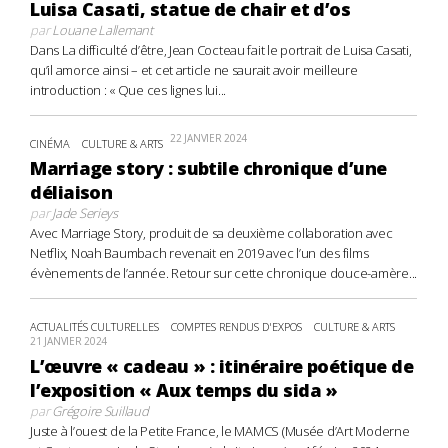
Luisa Casati, statue de chair et d’os
par
Louane Lallemant
Dans La difficulté d’être, Jean Cocteau fait le portrait de Luisa Casati,
qu’il amorce ainsi – et cet article ne saurait avoir meilleure
introduction : « Que ces lignes lui...
22 JANVIER 2024
CINÉMA
CULTURE & ARTS
Marriage story : subtile chronique d’une
déliaison
par
Jade Serieys
Avec Marriage Story, produit de sa deuxième collaboration avec
Netflix, Noah Baumbach revenait en 2019 avec l’un des films
évènements de l’année. Retour sur cette chronique douce-amère...
ACTUALITÉS CULTURELLES
COMPTES RENDUS D'EXPOS
CULTURE & ARTS
21 JANVIER 2024
L’œuvre « cadeau » : itinéraire poétique de
l’exposition « Aux temps du sida »
par
Grégoire Suillaud
Juste à l’ouest de la Petite France, le MAMCS (Musée d’Art Moderne