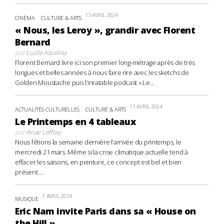
13 AVRIL 2024
CINÉMA
CULTURE & ARTS
« Nous, les Leroy », grandir avec Florent
Bernard
par
Lucile Aquilina
Florent Bernard livre ici son premier long-métrage après de très
longues et belles années à nous faire rire avec les sketchs de
Golden Moustache puis l’inratable podcast « Le...
11 AVRIL 2024
ACTUALITÉS CULTURELLES
CULTURE & ARTS
Le Printemps en 4 tableaux
par
Anaë Leffray
Nous fêtions la semaine dernière l’arrivée du printemps, le
mercredi 21 mars. Même si la crise climatique actuelle tend à
effacer les saisons, en peinture, ce concept est bel et bien
présent....
7 AVRIL 2024
MUSIQUE
Eric Nam invite Paris dans sa « House on
the Hill »