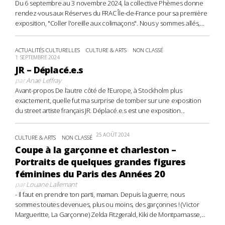
Du 6 septembre au 3 novembre 2024, la collective Phèmes donne
rendez-vous aux Réserves du FRAC Île-de-France pour sa première
exposition, "Coller l'oreille aux colimaçons". Nous y sommes allés,...
ACTUALITÉS CULTURELLES
CULTURE & ARTS
NON CLASSÉ
1 SEPTEMBRE 2024
JR – Déplacé.e.s
par
Anaë Leffray
Avant-propos De l’autre côté de l’Europe, à Stockholm plus
exactement, quelle fut ma surprise de tomber sur une exposition
du street artiste français JR. Déplacé.e.s est une exposition...
25 AOÛT 2024
CULTURE & ARTS
NON CLASSÉ
Coupe à la garçonne et charleston –
Portraits de quelques grandes figures
féminines du Paris des Années 20
par
Louane Lallemant
- Il faut en prendre ton parti, maman. Depuis la guerre, nous
sommes toutes devenues, plus ou moins, des garçonnes ! (Victor
Margueritte, La Garçonne) Zelda Fitzgerald, Kiki de Montparnasse,...