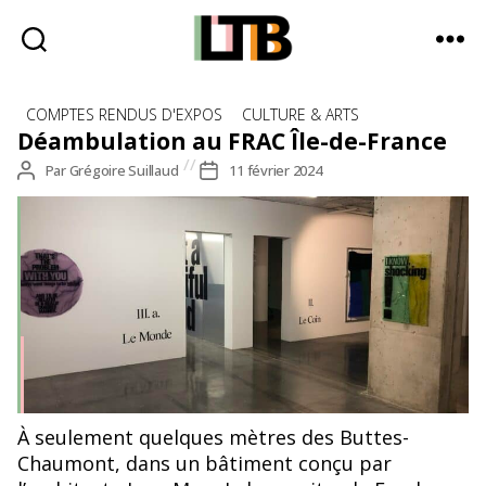
Le
Catégories
Tote
COMPTES RENDUS D'EXPOS
CULTURE & ARTS
Bag
Déambulation au FRAC Île-de-France
-
Auteur
Par
Grégoire Suillaud
Date
11 février 2024
Média
de
de
d'information
l’article
l’article
quotidienne
Partie de l’exposition de l’artiste Ndayé Kouagou, FRAC Île-
À seulement quelques mètres des Buttes-
de-France, février 2024. ©Grégoire Suillaud.
Chaumont, dans un bâtiment conçu par