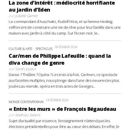
La zone d’intérêt : médiocrité horrifiante
au jardin d’Eden
par
Juliette Gamet
Le commandant d’Auschwitz, Rudolf Höss, et sa femme Hedwig
s’efforcent de construire une vie de rêve pour leur famille dans une
maison avec jardin à côté du camp. Sur l’écran noir, le...
18 FÉVRIER 2024
CULTURE & ARTS
SPECTACLES
Car/men de Philippe Lafeuille : quand la
diva change de genre
par
Sarah Joyaux
Danse ? Théâtre ? Opéra ? Les trois à la fois. Car/men, ce spectacle
aux facettes multiples, nous plonge dans l’une des oeuvres les plus
jouées au monde, opéra en trois actes de Georges...
14 FÉVRIER 2024
MONDE CONTEMPORAIN
« Entre les murs » de François Bégaudeau
par
Mathieu Salami
Sujet d’actualité par essence, l’enseignement n’attend pas les
élections présidentielles pour être au cœur des débats. En effet, le