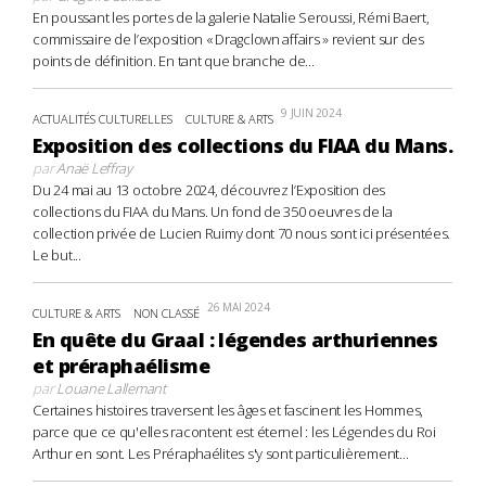
En poussant les portes de la galerie Natalie Seroussi, Rémi Baert,
commissaire de l’exposition « Dragclown affairs » revient sur des
points de définition. En tant que branche de...
9 JUIN 2024
ACTUALITÉS CULTURELLES
CULTURE & ARTS
Exposition des collections du FIAA du Mans.
par
Anaë Leffray
Du 24 mai au 13 octobre 2024, découvrez l’Exposition des
collections du FIAA du Mans. Un fond de 350 oeuvres de la
collection privée de Lucien Ruimy dont 70 nous sont ici présentées.
Le but...
26 MAI 2024
CULTURE & ARTS
NON CLASSÉ
En quête du Graal : légendes arthuriennes
et préraphaélisme
par
Louane Lallemant
Certaines histoires traversent les âges et fascinent les Hommes,
parce que ce qu'elles racontent est éternel : les Légendes du Roi
Arthur en sont. Les Préraphaélites s'y sont particulièrement...