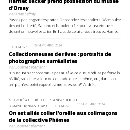
Harriet Backer prend possession du musée
d’Orsay
par
Anaë Leffray
Passez par les grandes portes. Descendez les escaliers. Déambulez
devant la Liberté, Sappho et Napoléon 1er pour vous retrouver
devant un nouvel escalier. En haut de celui-ci vous trouvez Harriet...
29 SEPTEMBRE 2024
CULTURE & ARTS
Collectionneuses de rêves : portraits de
photographes surréalistes
par
Louane Lallemant
"Pourquoi n'accorderais-je pas au rêve ce que je refuse parfois à la
réalité, soit cette valeur de certitude en elle-même, qui, dans son
temps, n'est point exposée à mon désaveu?" André...
ACTUALITÉS CULTURELLES
AGENDA CULTUREL
15 SEPTEMBRE 2024
COMPTES RENDUS D'EXPOS
CULTURE & ARTS
On est allés coller l’oreille aux colimaçons
de la collective Phèmes
par
Louane Lallemant