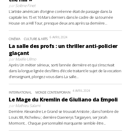
par
Solène Finet
L’artiste américain d’origine coréenne était de passage dans la
capitale les 15 et 16 Mars derniers dans le cadre de sa tournée
House on a Hill Tour, presque deux ans après sa dernière...
6 AVRIL 2024
CINÉMA
CULTURE & ARTS
La salle des profs : un thriller anti-policier
glaçant
par
Maëlle Ullmo
Après Un métier sérieux, sorti l’année dernière et qui s’inscrivait
dans la longue lignée des films d’école traitant le sujet de la vocation
d’enseignant, plongez-vous dans La salle...
4 AVRIL 2024
INTERNATIONAL
MONDE CONTEMPORAIN
Le Mage du Kremlin de Giuliano da Empoli
par
Mathieu Salami
Derrière Alexandre Le Grand se trouvait Aristote ; dans l’ombre de
Louis XIII, Richelieu ; derrière Daenerys Targaryen, ser Jorah
Mormont… Chaque personnalité marquante semble être...