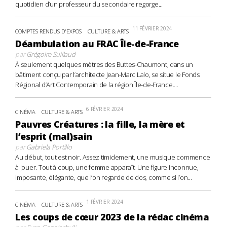
quotidien d’un professeur du secondaire regorge...
11 FÉVRIER 2024
COMPTES RENDUS D'EXPOS
CULTURE & ARTS
Déambulation au FRAC Île-de-France
par
Grégoire Suillaud
À seulement quelques mètres des Buttes-Chaumont, dans un
bâtiment conçu par l’architecte Jean-Marc Lalo, se situe le Fonds
Régional d’Art Contemporain de la région Île-de-France....
6 FÉVRIER 2024
CINÉMA
CULTURE & ARTS
Pauvres Créatures : la fille, la mère et
l’esprit (mal)sain
par
Gabriela Portillo
Au début, tout est noir. Assez timidement, une musique commence
à jouer. Tout à coup, une femme apparaît. Une figure inconnue,
imposante, élégante, que l’on regarde de dos, comme si l’on...
1 FÉVRIER 2024
CINÉMA
CULTURE & ARTS
Les coups de cœur 2023 de la rédac cinéma