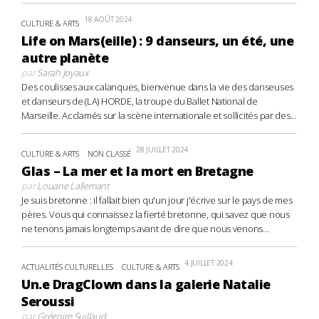
18 AOÛT 2024
CULTURE & ARTS
Life on Mars(eille) : 9 danseurs, un été, une
autre planète
par
Sarah Joyaux
Des coulisses aux calanques, bienvenue dans la vie des danseuses
et danseurs de (LA) HORDE, la troupe du Ballet National de
Marseille. Acclamés sur la scène internationale et sollicités par des...
28 JUILLET 2024
CULTURE & ARTS
NON CLASSÉ
Glas – La mer et la mort en Bretagne
par
Louane Lallemant
Je suis bretonne : il fallait bien qu'un jour j'écrive sur le pays de mes
pères. Vous qui connaissez la fierté bretonne, qui savez que nous
ne tenons jamais longtemps avant de dire que nous venons...
4 JUILLET 2024
ACTUALITÉS CULTURELLES
CULTURE & ARTS
Un.e DragClown dans la galerie Natalie
Seroussi
par
Grégoire Suillaud