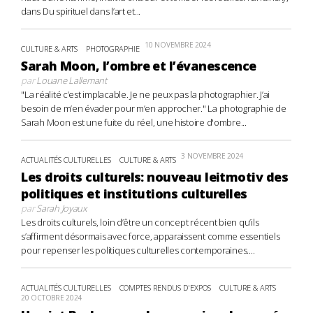
dans Du spirituel dans l’art et...
10 NOVEMBRE 2024
CULTURE & ARTS
PHOTOGRAPHIE
Sarah Moon, l’ombre et l’évanescence
par
Louane Lallemant
"La réalité c’est implacable. Je ne peux pas la photographier. J’ai
besoin de m’en évader pour m’en approcher." La photographie de
Sarah Moon est une fuite du réel, une histoire d'ombre...
3 NOVEMBRE 2024
ACTUALITÉS CULTURELLES
CULTURE & ARTS
Les droits culturels: nouveau leitmotiv des
politiques et institutions culturelles
par
Sarah Joyaux
Les droits culturels, loin d’être un concept récent bien qu’ils
s’affirment désormais avec force, apparaissent comme essentiels
pour repenser les politiques culturelles contemporaines....
ACTUALITÉS CULTURELLES
COMPTES RENDUS D'EXPOS
CULTURE & ARTS
20 OCTOBRE 2024