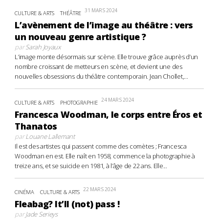
31 MARS 2024
CULTURE & ARTS
THÉÂTRE
L’avènement de l’image au théâtre : vers
un nouveau genre artistique ?
par
Sarah Joyaux
L’image monte désormais sur scène. Elle trouve grâce auprès d’un
nombre croissant de metteurs en scène, et devient une des
nouvelles obsessions du théâtre contemporain. Jean Chollet,...
24 MARS 2024
CULTURE & ARTS
PHOTOGRAPHIE
Francesca Woodman, le corps entre Éros et
Thanatos
par
Louane Lallemant
Il est des artistes qui passent comme des comètes ; Francesca
Woodman en est. Elle naît en 1958, commence la photographie à
treize ans, et se suicide en 1981, à l’âge de 22 ans. Elle...
22 MARS 2024
CINÉMA
CULTURE & ARTS
Fleabag? It’ll (not) pass !
par
Jade Serieys