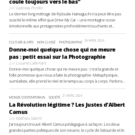
coule toujours vers le bas”
par
Gabriela Portillo
Le dernier long métrage de Ryûsuke Hamaguchi n’a peut-être pas
suscité le même effet que Drive My Car – une montagne russe
émotionnelle aux protagonistes profondément touchants et...
26 AVRIL 2024
CULTURE & ARTS
NON CLASSÉ
PHOTOGRAPHIE
Donne-moi quelque chose qui ne meure
pas : petit essai sur la Photographie
par
Louane Lallemant
Donne-moi quelque chose qui ne meure pas : c'est la grande et
folle promesse que nous a faite la photographie. Métaphysique,
surréaliste, elle prend le réel et le temps au corps à corps. Parlons...
21 AVRIL 2024
MONDE CONTEMPORAIN
SOCIÉTÉ
La Révolution légitime ? Les Justes d’Albert
Camus
par
Mathieu Salami
J’ai toujours trouvé Albert Camus pédagogue à sa façon. Les deux
grandes parties politiques de son oeuvre, le cycle de l’absurde et le