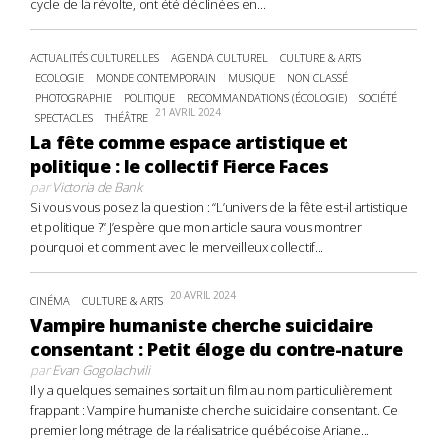
cycle de la révolte, ont été déclinées en...
ACTUALITÉS CULTURELLES
AGENDA CULTUREL
CULTURE & ARTS
ECOLOGIE
MONDE CONTEMPORAIN
MUSIQUE
NON CLASSÉ
PHOTOGRAPHIE
POLITIQUE
RECOMMANDATIONS (ÉCOLOGIE)
SOCIÉTÉ
21 AVRIL 2024
SPECTACLES
THÉÂTRE
La fête comme espace artistique et
politique : le collectif Fierce Faces
par
Victoria de Bank
Si vous vous posez la question : “L’univers de la fête est-il artistique
et politique ?” J’espère que mon article saura vous montrer
pourquoi et comment avec le merveilleux collectif...
20 AVRIL 2024
CINÉMA
CULTURE & ARTS
Vampire humaniste cherche suicidaire
consentant : Petit éloge du contre-nature
par
Evan Gogolachvili
Il y a quelques semaines sortait un film au nom particulièrement
frappant : Vampire humaniste cherche suicidaire consentant. Ce
premier long métrage de la réalisatrice québécoise Ariane...