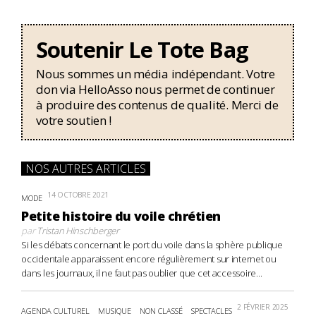
Soutenir Le Tote Bag
Nous sommes un média indépendant. Votre
don via HelloAsso nous permet de continuer
à produire des contenus de qualité. Merci de
votre soutien !
NOS AUTRES ARTICLES
14 OCTOBRE 2021
MODE
Petite histoire du voile chrétien
par
Tristan Hinschberger
Si les débats concernant le port du voile dans la sphère publique
occidentale apparaissent encore régulièrement sur internet ou
dans les journaux, il ne faut pas oublier que cet accessoire...
2 FÉVRIER 2025
AGENDA CULTUREL
MUSIQUE
NON CLASSÉ
SPECTACLES