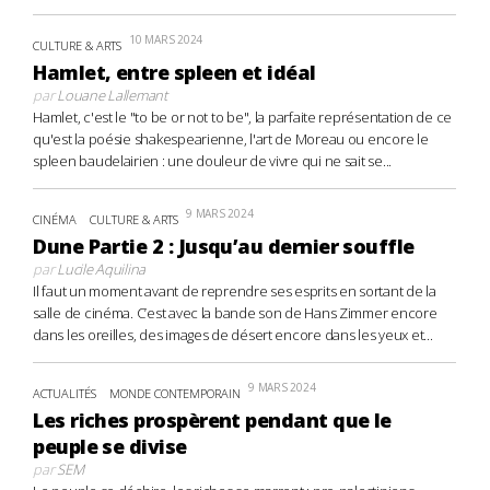
10 MARS 2024
CULTURE & ARTS
Hamlet, entre spleen et idéal
par
Louane Lallemant
Hamlet, c'est le "to be or not to be", la parfaite représentation de ce
qu'est la poésie shakespearienne, l'art de Moreau ou encore le
spleen baudelairien : une douleur de vivre qui ne sait se...
9 MARS 2024
CINÉMA
CULTURE & ARTS
Dune Partie 2 : Jusqu’au dernier souffle
par
Lucile Aquilina
Il faut un moment avant de reprendre ses esprits en sortant de la
salle de cinéma. C’est avec la bande son de Hans Zimmer encore
dans les oreilles, des images de désert encore dans les yeux et...
9 MARS 2024
ACTUALITÉS
MONDE CONTEMPORAIN
Les riches prospèrent pendant que le
peuple se divise
par
SEM