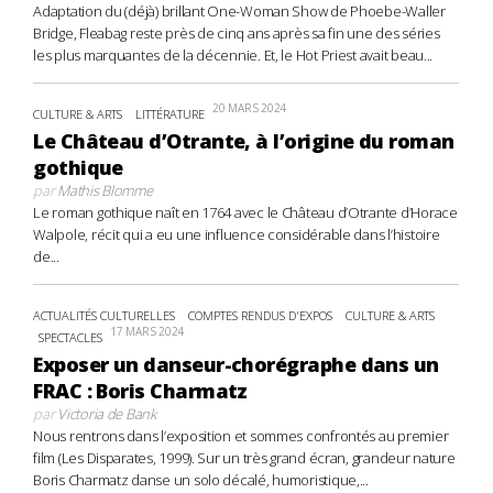
Adaptation du (déjà) brillant One-Woman Show de Phoebe-Waller
Bridge, Fleabag reste près de cinq ans après sa fin une des séries
les plus marquantes de la décennie. Et, le Hot Priest avait beau...
20 MARS 2024
CULTURE & ARTS
LITTÉRATURE
Le Château d’Otrante, à l’origine du roman
gothique
par
Mathis Blomme
Le roman gothique naît en 1764 avec le Château d’Otrante d’Horace
Walpole, récit qui a eu une influence considérable dans l’histoire
de...
ACTUALITÉS CULTURELLES
COMPTES RENDUS D'EXPOS
CULTURE & ARTS
17 MARS 2024
SPECTACLES
Exposer un danseur-chorégraphe dans un
FRAC : Boris Charmatz
par
Victoria de Bank
Nous rentrons dans l’exposition et sommes confrontés au premier
film (Les Disparates, 1999). Sur un très grand écran, grandeur nature
Boris Charmatz danse un solo décalé, humoristique,...