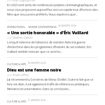
par
Evan Gogolachvili
En 2023 sont sortis de nombreuses pépites cinématographiques, et
nous vous proposons aujourd’hui voici un rapide tour d’horizon des
films que nous avons préférés. Nous espérons que...
30 JANVIER 2024
INTERNATIONAL
MONDE CONTEMPORAIN
« Une sortie honorable » d’Éric Vuillard
par
Mathieu Salami
Lorsqu’il s’étonne de l’absence de mention faite à la guerre
d’Indochine dans les programmes d’histoire du secondaire, Eric
Vuillard semble insinuer que ce sont les...
28 JANVIER 2024
CULTURE & ARTS
Dieu est une femme noire
par
Anaë Leffray
J’ai récemment lu Sorcières de Mona Chollet. Outre le fait que ce
livre est divin, il est également truffé de références artistiques,
littéraires et universitaires. Dans sa conclusion,...
27 JANVIER 2024
CULTURE & ARTS