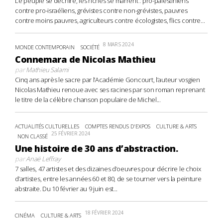
Le peuple se déchire, les riches se marrent : pro-palestiniens
contre pro-israéliens, grévistes contre non-grévistes, pauvres
contre moins pauvres, agriculteurs contre écologistes, flics contre...
8 MARS 2024
MONDE CONTEMPORAIN
SOCIÉTÉ
Connemara de Nicolas Mathieu
par
Mathieu Salami
Cinq ans après le sacre par l’Académie Goncourt, l’auteur vosgien
Nicolas Mathieu renoue avec ses racines par son roman reprenant
le titre de la célèbre chanson populaire de Michel...
ACTUALITÉS CULTURELLES
COMPTES RENDUS D'EXPOS
CULTURE & ARTS
25 FÉVRIER 2024
NON CLASSÉ
Une histoire de 30 ans d’abstraction.
par
Anaë Leffray
7 salles, 47 artistes et des dizaines d’oeuvres pour décrire le choix
d’artistes, entre les années 60 et 80, de se tourner vers la peinture
abstraite. Du 10 février au 9 juin est...
18 FÉVRIER 2024
CINÉMA
CULTURE & ARTS