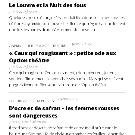
Le Louvre et la Nuit des fous
par
Sarah Joyaux
Quelque chose d’étrange s’est produit il y a deux semaines sous les
célèbres pyramides du Louvre. Le silence qui règne habituellement
une fois les portes du musée fermées fut brisé. La...
13 JANVIER 2025
CINÉMA
CULTURE & ARTS
THÉÂTRE
« Ceux qui rougissent » : petite ode aux
Option théâtre
par
Sarah Joyaux
Ceux qui rougissent. Ceux qui clament, crient, pleurent, jouent,
sourient. Timidement, les yeux baissés parfois. Mais qui se relèvent
progressivement. Bienvenue au cœur de l’Option théâtre....
2 JANVIER 2025
CULTURE & ARTS
NON CLASSÉ
D’ocre et de safran – les femmes rousses
sont dangereuses
par
Louane Lallemant
Il est d’ocre et d’agate, de safran et de cornaline. Il brûle dans le
haut d’une flamme, il fait la chaleur et tomber les feuilles. Kandinsky,