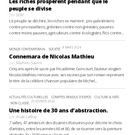
Les riches prospèrent pendant que le
peuple se divise
par
SEM
Le peuple se déchire, les riches se marrent : pro-palestiniens
contre pro-israéliens, grévistes contre non-grévistes, pauvres
contre moins pauvres, agriculteurs contre écologistes, flics contre...
8 MARS 2024
MONDE CONTEMPORAIN
SOCIÉTÉ
Connemara de Nicolas Mathieu
par
Mathieu Salami
Cinq ans après le sacre par l’Académie Goncourt, l’auteur vosgien
Nicolas Mathieu renoue avec ses racines par son roman reprenant
le titre de la célèbre chanson populaire de Michel...
ACTUALITÉS CULTURELLES
COMPTES RENDUS D'EXPOS
CULTURE & ARTS
25 FÉVRIER 2024
NON CLASSÉ
Une histoire de 30 ans d’abstraction.
par
Anaë Leffray
7 salles, 47 artistes et des dizaines d’oeuvres pour décrire le choix
d’artistes, entre les années 60 et 80, de se tourner vers la peinture
abstraite. Du 10 février au 9 juin est...