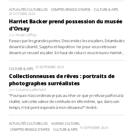
ACTUALITÉS CULTURELLES
COMPTES RENDUS D'EXPOS
CULTURE & ARTS
20 OCTOBRE 2024
Harriet Backer prend possession du musée
d’Orsay
par
Anaë Leffray
Passez par les grandes portes. Descendez les escaliers. Déambulez
devant la Liberté, Sappho et Napoléon 1er pour vous retrouver
devant un nouvel escalier. En haut de celui-ci vous trouvez Harriet...
29 SEPTEMBRE 2024
CULTURE & ARTS
Collectionneuses de rêves : portraits de
photographes surréalistes
par
Louane Lallemant
"Pourquoi n'accorderais-je pas au rêve ce que je refuse parfois à la
réalité, soit cette valeur de certitude en elle-même, qui, dans son
temps, n'est point exposée à mon désaveu?" André...
ACTUALITÉS CULTURELLES
AGENDA CULTUREL
15 SEPTEMBRE 2024
COMPTES RENDUS D'EXPOS
CULTURE & ARTS