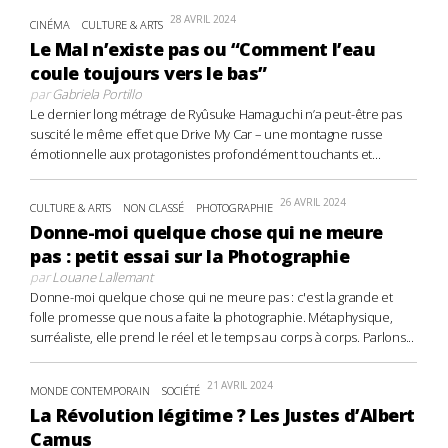
28 AVRIL 2024
CINÉMA
CULTURE & ARTS
Le Mal n’existe pas ou “Comment l’eau
coule toujours vers le bas”
par
Gabriela Portillo
Le dernier long métrage de Ryûsuke Hamaguchi n’a peut-être pas
suscité le même effet que Drive My Car – une montagne russe
émotionnelle aux protagonistes profondément touchants et...
26 AVRIL 2024
CULTURE & ARTS
NON CLASSÉ
PHOTOGRAPHIE
Donne-moi quelque chose qui ne meure
pas : petit essai sur la Photographie
par
Louane Lallemant
Donne-moi quelque chose qui ne meure pas : c'est la grande et
folle promesse que nous a faite la photographie. Métaphysique,
surréaliste, elle prend le réel et le temps au corps à corps. Parlons...
21 AVRIL 2024
MONDE CONTEMPORAIN
SOCIÉTÉ
La Révolution légitime ? Les Justes d’Albert
Camus