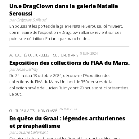
Un.e DragClown dans la galerie Natalie
Seroussi
par
Grégoire Suillaud
En poussant les portes de la galerie Natalie Seroussi, Rémi Baert,
commissaire de l’exposition « Dragclown affairs » revient sur des
points de définition. En tant que branche de...
9 JUIN 2024
ACTUALITÉS CULTURELLES
CULTURE & ARTS
Exposition des collections du FIAA du Mans.
par
Anaë Leffray
Du 24 mai au 13 octobre 2024, découvrez l’Exposition des
collections du FIAA du Mans. Un fond de 350 oeuvres de la
collection privée de Lucien Ruimy dont 70 nous sont ici présentées.
Le but...
26 MAI 2024
CULTURE & ARTS
NON CLASSÉ
En quête du Graal : légendes arthuriennes
et préraphaélisme
par
Louane Lallemant
Certaines histoires traversent les âges et fascinent les Hommes,