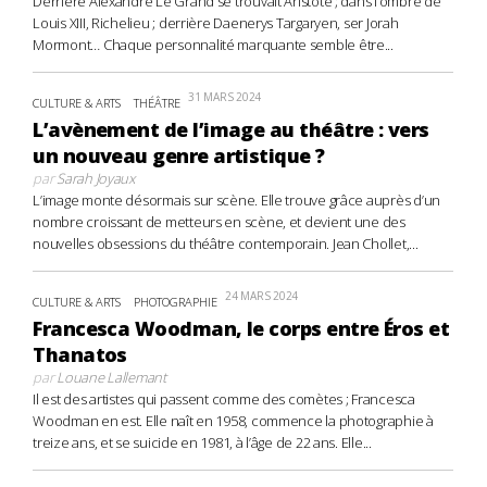
Derrière Alexandre Le Grand se trouvait Aristote ; dans l’ombre de
Louis XIII, Richelieu ; derrière Daenerys Targaryen, ser Jorah
Mormont… Chaque personnalité marquante semble être...
31 MARS 2024
CULTURE & ARTS
THÉÂTRE
L’avènement de l’image au théâtre : vers
un nouveau genre artistique ?
par
Sarah Joyaux
L’image monte désormais sur scène. Elle trouve grâce auprès d’un
nombre croissant de metteurs en scène, et devient une des
nouvelles obsessions du théâtre contemporain. Jean Chollet,...
24 MARS 2024
CULTURE & ARTS
PHOTOGRAPHIE
Francesca Woodman, le corps entre Éros et
Thanatos
par
Louane Lallemant
Il est des artistes qui passent comme des comètes ; Francesca
Woodman en est. Elle naît en 1958, commence la photographie à
treize ans, et se suicide en 1981, à l’âge de 22 ans. Elle...