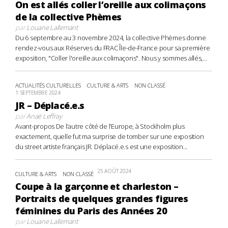
On est allés coller l’oreille aux colimaçons
de la collective Phèmes
par
Louane Lallemant
Du 6 septembre au 3 novembre 2024, la collective Phèmes donne
rendez-vous aux Réserves du FRAC Île-de-France pour sa première
exposition, "Coller l'oreille aux colimaçons". Nous y sommes allés,...
ACTUALITÉS CULTURELLES
CULTURE & ARTS
NON CLASSÉ
1 SEPTEMBRE 2024
JR – Déplacé.e.s
par
Anaë Leffray
Avant-propos De l’autre côté de l’Europe, à Stockholm plus
exactement, quelle fut ma surprise de tomber sur une exposition
du street artiste français JR. Déplacé.e.s est une exposition...
25 AOÛT 2024
CULTURE & ARTS
NON CLASSÉ
Coupe à la garçonne et charleston –
Portraits de quelques grandes figures
féminines du Paris des Années 20
par
Louane Lallemant