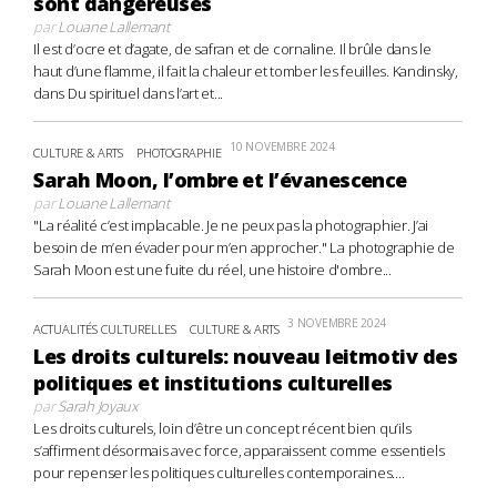
sont dangereuses
par
Louane Lallemant
Il est d’ocre et d’agate, de safran et de cornaline. Il brûle dans le
haut d’une flamme, il fait la chaleur et tomber les feuilles. Kandinsky,
dans Du spirituel dans l’art et...
10 NOVEMBRE 2024
CULTURE & ARTS
PHOTOGRAPHIE
Sarah Moon, l’ombre et l’évanescence
par
Louane Lallemant
"La réalité c’est implacable. Je ne peux pas la photographier. J’ai
besoin de m’en évader pour m’en approcher." La photographie de
Sarah Moon est une fuite du réel, une histoire d'ombre...
3 NOVEMBRE 2024
ACTUALITÉS CULTURELLES
CULTURE & ARTS
Les droits culturels: nouveau leitmotiv des
politiques et institutions culturelles
par
Sarah Joyaux
Les droits culturels, loin d’être un concept récent bien qu’ils
s’affirment désormais avec force, apparaissent comme essentiels
pour repenser les politiques culturelles contemporaines....