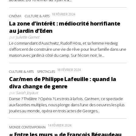
18 FÉVRIER 2024
CINÉMA
CULTURE & ARTS
La zone d’intérêt : médiocrité horrifiante
au jardin d’Eden
par
Juliette Gamet
Le commandant d’Auschwitz, Rudolf Höss, et sa femme Hedwig
s’efforcent de construire une vie de rêve pour leur famille dans une
maison avec jardin à côté du camp. Sur l’écran noir, le...
18 FÉVRIER 2024
CULTURE & ARTS
SPECTACLES
Car/men de Philippe Lafeuille : quand la
diva change de genre
par
Sarah Joyaux
Danse ? Théâtre ? Opéra ? Les trois à la fois. Car/men, ce spectacle
aux facettes multiples, nous plonge dans l’une des oeuvres les plus
jouées au monde, opéra en trois actes de Georges...
14 FÉVRIER 2024
MONDE CONTEMPORAIN
« Entre les murs » de François Bégaudeau