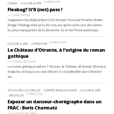
22 MARS 2024
CINÉMA
CULTURE & ARTS
Fleabag? It’ll (not) pass !
par
Jade Serieys
Adaptation du (déjà) brillant One-Woman Show de Phoebe-Waller
Bridge, Fleabag reste près de cinq ans après sa fin une des séries
les plus marquantes de la décennie. Et, le Hot Priest avait beau...
20 MARS 2024
CULTURE & ARTS
LITTÉRATURE
Le Château d’Otrante, à l’origine du roman
gothique
par
Mathis Blomme
Le roman gothique naît en 1764 avec le Château d’Otrante d’Horace
Walpole, récit qui a eu une influence considérable dans l’histoire
de...
ACTUALITÉS CULTURELLES
COMPTES RENDUS D'EXPOS
CULTURE & ARTS
17 MARS 2024
SPECTACLES
Exposer un danseur-chorégraphe dans un
FRAC : Boris Charmatz
par
Victoria de Bank