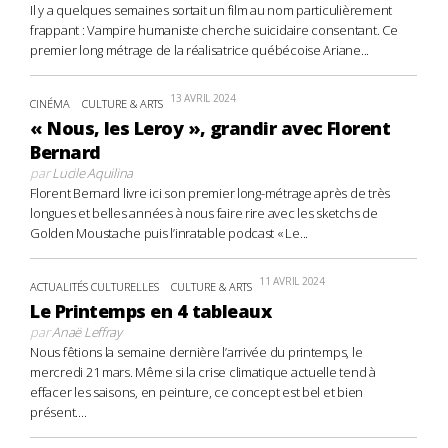
Il y a quelques semaines sortait un film au nom particulièrement
frappant : Vampire humaniste cherche suicidaire consentant. Ce
premier long métrage de la réalisatrice québécoise Ariane...
13 AVRIL 2024
CINÉMA
CULTURE & ARTS
« Nous, les Leroy », grandir avec Florent
Bernard
par
Lucile Aquilina
Florent Bernard livre ici son premier long-métrage après de très
longues et belles années à nous faire rire avec les sketchs de
Golden Moustache puis l’inratable podcast « Le...
11 AVRIL 2024
ACTUALITÉS CULTURELLES
CULTURE & ARTS
Le Printemps en 4 tableaux
par
Anaë Leffray
Nous fêtions la semaine dernière l’arrivée du printemps, le
mercredi 21 mars. Même si la crise climatique actuelle tend à
effacer les saisons, en peinture, ce concept est bel et bien
présent....