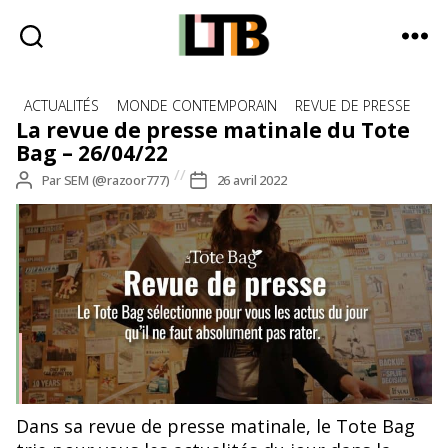
Le
Catégories
Tote
ACTUALITÉS
MONDE CONTEMPORAIN
REVUE DE PRESSE
Bag
La revue de presse matinale du Tote
-
Bag – 26/04/22
Média
Auteur
Par
SEM (@razoor777)
Date
26 avril 2022
d'information
de
de
quotidienne
l’article
l’article
Dans sa revue de presse matinale, le Tote Bag