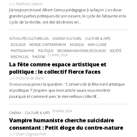
par
Mathieu Salami
J’ai toujours trouvé Albert Camus pédagogue à sa façon. Les deux
grandes parties politiques de son oeuvre, le cycle de l’absurde et le
cycle de la révolte, ont été déclinées en...
ACTUALITÉS CULTURELLES
AGENDA CULTUREL
CULTURE & ARTS
ECOLOGIE
MONDE CONTEMPORAIN
MUSIQUE
NON CLASSÉ
PHOTOGRAPHIE
POLITIQUE
RECOMMANDATIONS (ÉCOLOGIE)
SOCIÉTÉ
21 AVRIL 2024
SPECTACLES
THÉÂTRE
La fête comme espace artistique et
politique : le collectif Fierce Faces
par
Victoria de Bank
Si vous vous posez la question : “L’univers de la fête est-il artistique
et politique ?” J’espère que mon article saura vous montrer
pourquoi et comment avec le merveilleux collectif...
20 AVRIL 2024
CINÉMA
CULTURE & ARTS
Vampire humaniste cherche suicidaire
consentant : Petit éloge du contre-nature
par
Evan Gogolachvili