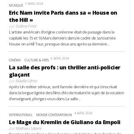
7 AVRIL 2024
MUSIQUE
Eric Nam invite Paris dans sa « House on
the Hill »
par
Solène Finet
L’artiste américain d’origine coréenne était de passage dans la
capitale les 15 et 16 Mars derniers dans le cadre de sa tournée
House on a Hill Tour, presque deux ans après sa dernière...
6 AVRIL 2024
CINÉMA
CULTURE & ARTS
La salle des profs : un thriller anti-policier
glaçant
par
Maëlle Ullmo
Après Un métier sérieux, sorti l’année dernière et qui s’inscrivait
dans la longue lignée des films d’école traitant le sujet de la vocation
d’enseignant, plongez-vous dans La salle...
4 AVRIL 2024
INTERNATIONAL
MONDE CONTEMPORAIN
Le Mage du Kremlin de Giuliano da Empoli
par
Mathieu Salami