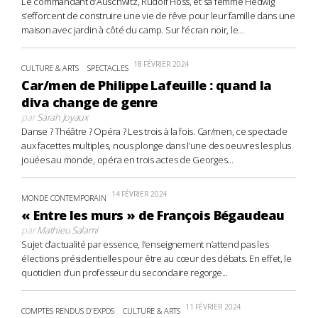
Le commandant d’Auschwitz, Rudolf Höss, et sa femme Hedwig
s’efforcent de construire une vie de rêve pour leur famille dans une
maison avec jardin à côté du camp. Sur l’écran noir, le...
18 FÉVRIER 2024
CULTURE & ARTS
SPECTACLES
Car/men de Philippe Lafeuille : quand la
diva change de genre
par
Sarah Joyaux
Danse ? Théâtre ? Opéra ? Les trois à la fois. Car/men, ce spectacle
aux facettes multiples, nous plonge dans l’une des oeuvres les plus
jouées au monde, opéra en trois actes de Georges...
14 FÉVRIER 2024
MONDE CONTEMPORAIN
« Entre les murs » de François Bégaudeau
par
Mathieu Salami
Sujet d’actualité par essence, l’enseignement n’attend pas les
élections présidentielles pour être au cœur des débats. En effet, le
quotidien d’un professeur du secondaire regorge...
11 FÉVRIER 2024
COMPTES RENDUS D'EXPOS
CULTURE & ARTS