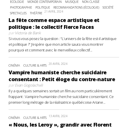
ECOLOGIE
MONDE CONTEMPORAIN
MUSIQUE
NON CLASSÉ
PHOTOGRAPHIE
POLITIQUE
RECOMMANDATIONS (ÉCOLOGIE)
SOCIÉTÉ
21 AVRIL 2024
SPECTACLES
THÉÂTRE
La fête comme espace artistique et
politique : le collectif Fierce Faces
par
Victoria de Bank
Si vous vous posez la question : “L’univers de la fête est-il artistique
et politique ?” J’espère que mon article saura vous montrer
pourquoi et comment avec le merveilleux collectif...
20 AVRIL 2024
CINÉMA
CULTURE & ARTS
Vampire humaniste cherche suicidaire
consentant : Petit éloge du contre-nature
par
Evan Gogolachvili
Il y a quelques semaines sortait un film au nom particulièrement
frappant : Vampire humaniste cherche suicidaire consentant. Ce
premier long métrage de la réalisatrice québécoise Ariane...
13 AVRIL 2024
CINÉMA
CULTURE & ARTS
« Nous, les Leroy », grandir avec Florent