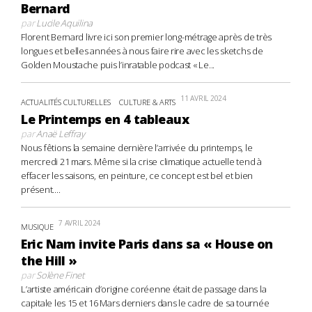
Bernard
par
Lucile Aquilina
Florent Bernard livre ici son premier long-métrage après de très
longues et belles années à nous faire rire avec les sketchs de
Golden Moustache puis l’inratable podcast « Le...
11 AVRIL 2024
ACTUALITÉS CULTURELLES
CULTURE & ARTS
Le Printemps en 4 tableaux
par
Anaë Leffray
Nous fêtions la semaine dernière l’arrivée du printemps, le
mercredi 21 mars. Même si la crise climatique actuelle tend à
effacer les saisons, en peinture, ce concept est bel et bien
présent....
7 AVRIL 2024
MUSIQUE
Eric Nam invite Paris dans sa « House on
the Hill »
par
Solène Finet
L’artiste américain d’origine coréenne était de passage dans la
capitale les 15 et 16 Mars derniers dans le cadre de sa tournée