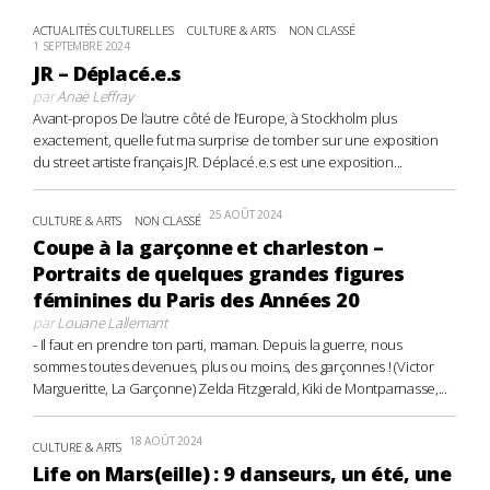
ACTUALITÉS CULTURELLES
CULTURE & ARTS
NON CLASSÉ
1 SEPTEMBRE 2024
JR – Déplacé.e.s
par
Anaë Leffray
Avant-propos De l’autre côté de l’Europe, à Stockholm plus
exactement, quelle fut ma surprise de tomber sur une exposition
du street artiste français JR. Déplacé.e.s est une exposition...
25 AOÛT 2024
CULTURE & ARTS
NON CLASSÉ
Coupe à la garçonne et charleston –
Portraits de quelques grandes figures
féminines du Paris des Années 20
par
Louane Lallemant
- Il faut en prendre ton parti, maman. Depuis la guerre, nous
sommes toutes devenues, plus ou moins, des garçonnes ! (Victor
Margueritte, La Garçonne) Zelda Fitzgerald, Kiki de Montparnasse,...
18 AOÛT 2024
CULTURE & ARTS
Life on Mars(eille) : 9 danseurs, un été, une