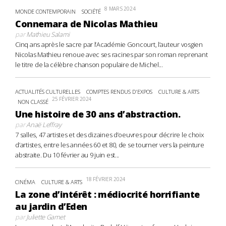
8 MARS 2024
MONDE CONTEMPORAIN
SOCIÉTÉ
Connemara de Nicolas Mathieu
par
Mathieu Salami
Cinq ans après le sacre par l’Académie Goncourt, l’auteur vosgien
Nicolas Mathieu renoue avec ses racines par son roman reprenant
le titre de la célèbre chanson populaire de Michel...
ACTUALITÉS CULTURELLES
COMPTES RENDUS D'EXPOS
CULTURE & ARTS
25 FÉVRIER 2024
NON CLASSÉ
Une histoire de 30 ans d’abstraction.
par
Anaë Leffray
7 salles, 47 artistes et des dizaines d’oeuvres pour décrire le choix
d’artistes, entre les années 60 et 80, de se tourner vers la peinture
abstraite. Du 10 février au 9 juin est...
18 FÉVRIER 2024
CINÉMA
CULTURE & ARTS
La zone d’intérêt : médiocrité horrifiante
au jardin d’Eden
par
Juliette Gamet