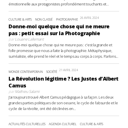
émotionnelle aux protagonistes profondément touchants et...
26 AVRIL 2024
CULTURE & ARTS
NON CLASSÉ
PHOTOGRAPHIE
Donne-moi quelque chose qui ne meure
pas : petit essai sur la Photographie
par
Louane Lallemant
Donne-moi quelque chose qui ne meure pas : c'est la grande et
folle promesse que nous a faite la photographie. Métaphysique,
surréaliste, elle prend le réel et le temps au corps à corps. Parlons...
21 AVRIL 2024
MONDE CONTEMPORAIN
SOCIÉTÉ
La Révolution légitime ? Les Justes d’Albert
Camus
par
Mathieu Salami
J’ai toujours trouvé Albert Camus pédagogue à sa façon. Les deux
grandes parties politiques de son oeuvre, le cycle de l’absurde et le
cycle de la révolte, ont été déclinées en...
ACTUALITÉS CULTURELLES
AGENDA CULTUREL
CULTURE & ARTS