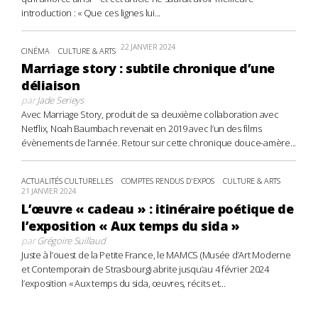
introduction : « Que ces lignes lui...
22 JANVIER 2024
CINÉMA
CULTURE & ARTS
Marriage story : subtile chronique d’une
déliaison
par
Jade Serieys
Avec Marriage Story, produit de sa deuxième collaboration avec
Netflix, Noah Baumbach revenait en 2019 avec l’un des films
évènements de l’année. Retour sur cette chronique douce-amère...
ACTUALITÉS CULTURELLES
COMPTES RENDUS D'EXPOS
CULTURE & ARTS
21 JANVIER 2024
L’œuvre « cadeau » : itinéraire poétique de
l’exposition « Aux temps du sida »
par
Grégoire Suillaud
Juste à l’ouest de la Petite France, le MAMCS (Musée d’Art Moderne
et Contemporain de Strasbourg) abrite jusqu’au 4 février 2024
l’exposition « Aux temps du sida, œuvres, récits et...