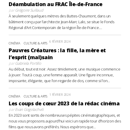
Déambulation au FRAC Île-de-France
par
Grégoire Suillaud
À seulement quelques mètres des Buttes-Chaumont, dans un
bâtiment conçu par l’architecte Jean-Marc Lalo, se situe le Fonds
Régional d’Art Contemporain de la région Île-de-France....
6 FÉVRIER 2024
CINÉMA
CULTURE & ARTS
Pauvres Créatures : la fille, la mère et
l’esprit (mal)sain
par
Gabriela Portillo
Au début, tout est noir. Assez timidement, une musique commence
à jouer. Tout à coup, une femme apparaît. Une figure inconnue,
imposante, élégante, que l’on regarde de dos, comme si l’on...
1 FÉVRIER 2024
CINÉMA
CULTURE & ARTS
Les coups de cœur 2023 de la rédac cinéma
par
Evan Gogolachvili
En 2023 sont sortis de nombreuses pépites cinématographiques, et
nous vous proposons aujourd’hui voici un rapide tour d’horizon des
films que nous avons préférés. Nous espérons que...