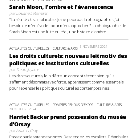
Sarah Moon, l’ombre et l’évanescence
par
Louane Lallemant
"La réalité c’est implacable. Je ne peux pas la photographier. J’ai
besoin de m’en évader pour m’en approcher." La photographie de
Sarah Moon est une fuite du réel, une histoire d'ombre...
3 NOVEMBRE 2024
ACTUALITÉS CULTURELLES
CULTURE & ARTS
Les droits culturels: nouveau leitmotiv des
politiques et institutions culturelles
par
Sarah Joyaux
Les droits culturels, loin d’être un concept récent bien qu’ils
s’affirment désormais avec force, apparaissent comme essentiels
pour repenser les politiques culturelles contemporaines....
ACTUALITÉS CULTURELLES
COMPTES RENDUS D'EXPOS
CULTURE & ARTS
20 OCTOBRE 2024
Harriet Backer prend possession du musée
d’Orsay
par
Anaë Leffray
Passez par les grandes portes. Descendez les escaliers. Déambulez