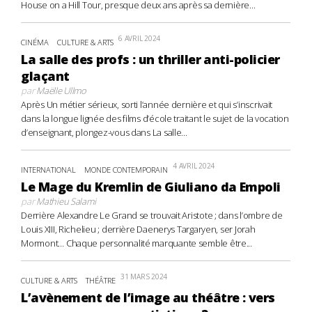
House on a Hill Tour, presque deux ans après sa dernière...
6 AVRIL 2024
CINÉMA
CULTURE & ARTS
La salle des profs : un thriller anti-policier
glaçant
par
Maëlle Ullmo
Après Un métier sérieux, sorti l’année dernière et qui s’inscrivait
dans la longue lignée des films d’école traitant le sujet de la vocation
d’enseignant, plongez-vous dans La salle...
4 AVRIL 2024
INTERNATIONAL
MONDE CONTEMPORAIN
Le Mage du Kremlin de Giuliano da Empoli
par
Mathieu Salami
Derrière Alexandre Le Grand se trouvait Aristote ; dans l’ombre de
Louis XIII, Richelieu ; derrière Daenerys Targaryen, ser Jorah
Mormont… Chaque personnalité marquante semble être...
31 MARS 2024
CULTURE & ARTS
THÉÂTRE
L’avènement de l’image au théâtre : vers