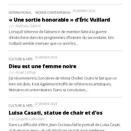
30 JANVIER 2024
INTERNATIONAL
MONDE CONTEMPORAIN
« Une sortie honorable » d’Éric Vuillard
par
Mathieu Salami
Lorsqu’il s’étonne de l’absence de mention faite à la guerre
d’Indochine dans les programmes d’histoire du secondaire, Eric
Vuillard semble insinuer que ce sont les...
28 JANVIER 2024
CULTURE & ARTS
Dieu est une femme noire
par
Anaë Leffray
J’ai récemment lu Sorcières de Mona Chollet. Outre le fait que ce
livre est divin, il est également truffé de références artistiques,
littéraires et universitaires. Dans sa conclusion,...
27 JANVIER 2024
CULTURE & ARTS
Luisa Casati, statue de chair et d’os
par
Louane Lallemant
Dans La difficulté d’être, Jean Cocteau fait le portrait de Luisa Casati,
qu’il amorce ainsi – et cet article ne saurait avoir meilleure