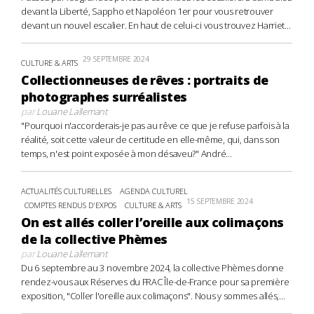
devant la Liberté, Sappho et Napoléon 1er pour vous retrouver
devant un nouvel escalier. En haut de celui-ci vous trouvez Harriet...
29 SEPTEMBRE 2024
CULTURE & ARTS
Collectionneuses de rêves : portraits de
photographes surréalistes
par
Louane Lallemant
"Pourquoi n'accorderais-je pas au rêve ce que je refuse parfois à la
réalité, soit cette valeur de certitude en elle-même, qui, dans son
temps, n'est point exposée à mon désaveu?" André...
ACTUALITÉS CULTURELLES
AGENDA CULTUREL
15 SEPTEMBRE 2024
COMPTES RENDUS D'EXPOS
CULTURE & ARTS
On est allés coller l’oreille aux colimaçons
de la collective Phèmes
par
Louane Lallemant
Du 6 septembre au 3 novembre 2024, la collective Phèmes donne
rendez-vous aux Réserves du FRAC Île-de-France pour sa première
exposition, "Coller l'oreille aux colimaçons". Nous y sommes allés,...