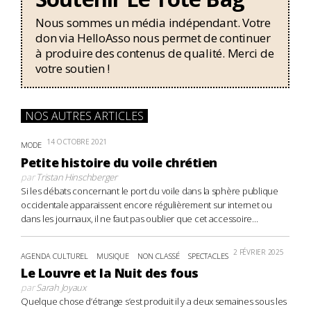
Nous sommes un média indépendant. Votre
don via HelloAsso nous permet de continuer
à produire des contenus de qualité. Merci de
votre soutien !
NOS AUTRES ARTICLES
14 OCTOBRE 2021
MODE
Petite histoire du voile chrétien
par
Tristan Hinschberger
Si les débats concernant le port du voile dans la sphère publique
occidentale apparaissent encore régulièrement sur internet ou
dans les journaux, il ne faut pas oublier que cet accessoire...
2 FÉVRIER 2025
AGENDA CULTUREL
MUSIQUE
NON CLASSÉ
SPECTACLES
Le Louvre et la Nuit des fous
par
Sarah Joyaux
Quelque chose d’étrange s’est produit il y a deux semaines sous les