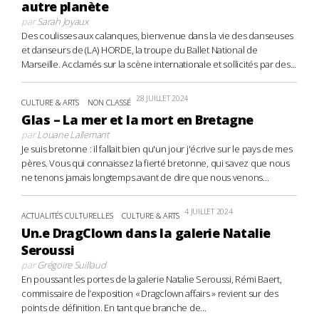
autre planète
par
Sarah Joyaux
Des coulisses aux calanques, bienvenue dans la vie des danseuses
et danseurs de (LA) HORDE, la troupe du Ballet National de
Marseille. Acclamés sur la scène internationale et sollicités par des...
28 JUILLET 2024
CULTURE & ARTS
NON CLASSÉ
Glas – La mer et la mort en Bretagne
par
Louane Lallemant
Je suis bretonne : il fallait bien qu'un jour j'écrive sur le pays de mes
pères. Vous qui connaissez la fierté bretonne, qui savez que nous
ne tenons jamais longtemps avant de dire que nous venons...
4 JUILLET 2024
ACTUALITÉS CULTURELLES
CULTURE & ARTS
Un.e DragClown dans la galerie Natalie
Seroussi
par
Grégoire Suillaud
En poussant les portes de la galerie Natalie Seroussi, Rémi Baert,
commissaire de l’exposition « Dragclown affairs » revient sur des
points de définition. En tant que branche de...