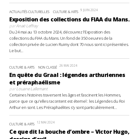
9 JUIN 2024
ACTUALITÉS CULTURELLES
CULTURE & ARTS
Exposition des collections du FIAA du Mans.
par
Anaë Leffray
Du 24 mai au 13 octobre 2024, découvrez l’Exposition des
collections du FIAA du Mans. Un fond de 350 oeuvres de la
collection privée de Lucien Ruimy dont 70 nous sont ici présentées.
Le but...
26 MAI 2024
CULTURE & ARTS
NON CLASSÉ
En quête du Graal : légendes arthuriennes
et préraphaélisme
par
Louane Lallemant
Certaines histoires traversent les âges et fascinent les Hommes,
parce que ce qu'elles racontent est éternel : les Légendes du Roi
Arthur en sont. Les Préraphaélites s'y sont particulièrement...
12 MAI 2024
CULTURE & ARTS
Ce que dit la bouche d’ombre – Victor Hugo,
dessins d’exil