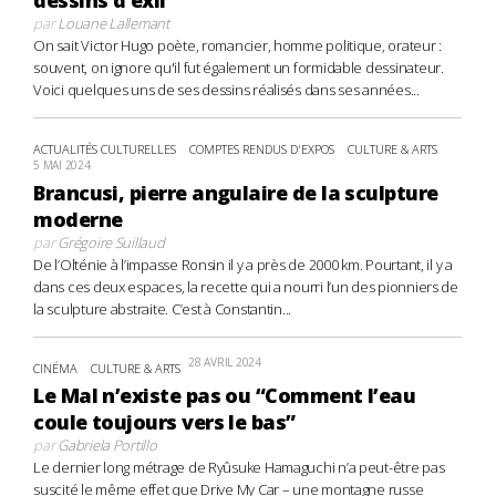
par
Louane Lallemant
On sait Victor Hugo poète, romancier, homme politique, orateur :
souvent, on ignore qu'il fut également un formidable dessinateur.
Voici quelques uns de ses dessins réalisés dans ses années...
ACTUALITÉS CULTURELLES
COMPTES RENDUS D'EXPOS
CULTURE & ARTS
5 MAI 2024
Brancusi, pierre angulaire de la sculpture
moderne
par
Grégoire Suillaud
De l’Olténie à l’impasse Ronsin il y a près de 2000 km. Pourtant, il y a
dans ces deux espaces, la recette qui a nourri l’un des pionniers de
la sculpture abstraite. C’est à Constantin...
28 AVRIL 2024
CINÉMA
CULTURE & ARTS
Le Mal n’existe pas ou “Comment l’eau
coule toujours vers le bas”
par
Gabriela Portillo
Le dernier long métrage de Ryûsuke Hamaguchi n’a peut-être pas
suscité le même effet que Drive My Car – une montagne russe