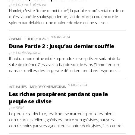
par
Louane Lallemant
Hamlet, c'est le "to be or not to be", la parfaite représentation de ce
qu'est la poésie shakespearienne, l'art de Moreau ou encore le
spleen baudelairien : une douleur de vivre qui ne sait se...
9 MARS 2024
CINÉMA
CULTURE & ARTS
Dune Partie 2 : Jusqu’au dernier souffle
par
Lucile Aquilina
Il faut un moment avant de reprendre ses esprits en sortant de la
salle de cinéma. C’est avec la bande son de Hans Zimmer encore
dans les oreilles, des images de désert encore dans les yeux et...
9 MARS 2024
ACTUALITÉS
MONDE CONTEMPORAIN
Les riches prospèrent pendant que le
peuple se divise
par
SEM
Le peuple se déchire, les riches se marrent : pro-palestiniens
contre pro-israéliens, grévistes contre non-grévistes, pauvres
contre moins pauvres, agriculteurs contre écologistes, flics contre...