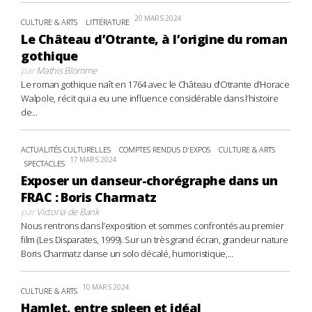
20 MARS 2024
CULTURE & ARTS
LITTÉRATURE
Le Château d’Otrante, à l’origine du roman
gothique
par
Mathis Blomme
Le roman gothique naît en 1764 avec le Château d’Otrante d’Horace
Walpole, récit qui a eu une influence considérable dans l’histoire
de...
ACTUALITÉS CULTURELLES
COMPTES RENDUS D'EXPOS
CULTURE & ARTS
17 MARS 2024
SPECTACLES
Exposer un danseur-chorégraphe dans un
FRAC : Boris Charmatz
par
Victoria de Bank
Nous rentrons dans l’exposition et sommes confrontés au premier
film (Les Disparates, 1999). Sur un très grand écran, grandeur nature
Boris Charmatz danse un solo décalé, humoristique,...
10 MARS 2024
CULTURE & ARTS
Hamlet, entre spleen et idéal