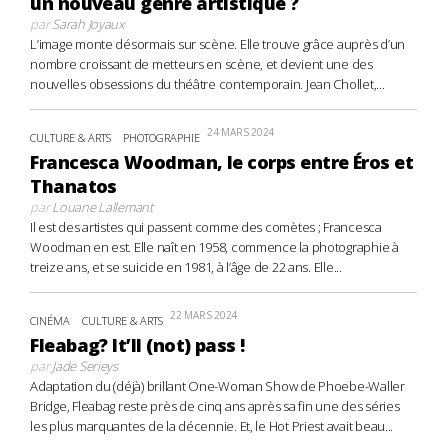
un nouveau genre artistique ?
par
Sarah Joyaux
L’image monte désormais sur scène. Elle trouve grâce auprès d’un
nombre croissant de metteurs en scène, et devient une des
nouvelles obsessions du théâtre contemporain. Jean Chollet,...
24 MARS 2024
CULTURE & ARTS
PHOTOGRAPHIE
Francesca Woodman, le corps entre Éros et
Thanatos
par
Louane Lallemant
Il est des artistes qui passent comme des comètes ; Francesca
Woodman en est. Elle naît en 1958, commence la photographie à
treize ans, et se suicide en 1981, à l’âge de 22 ans. Elle...
22 MARS 2024
CINÉMA
CULTURE & ARTS
Fleabag? It’ll (not) pass !
par
Jade Serieys
Adaptation du (déjà) brillant One-Woman Show de Phoebe-Waller
Bridge, Fleabag reste près de cinq ans après sa fin une des séries
les plus marquantes de la décennie. Et, le Hot Priest avait beau...