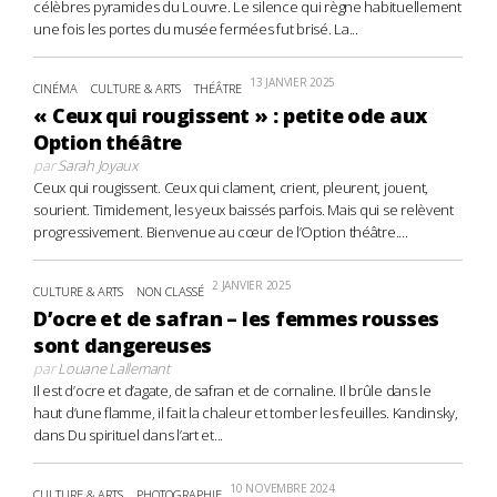
célèbres pyramides du Louvre. Le silence qui règne habituellement
une fois les portes du musée fermées fut brisé. La...
13 JANVIER 2025
CINÉMA
CULTURE & ARTS
THÉÂTRE
« Ceux qui rougissent » : petite ode aux
Option théâtre
par
Sarah Joyaux
Ceux qui rougissent. Ceux qui clament, crient, pleurent, jouent,
sourient. Timidement, les yeux baissés parfois. Mais qui se relèvent
progressivement. Bienvenue au cœur de l’Option théâtre....
2 JANVIER 2025
CULTURE & ARTS
NON CLASSÉ
D’ocre et de safran – les femmes rousses
sont dangereuses
par
Louane Lallemant
Il est d’ocre et d’agate, de safran et de cornaline. Il brûle dans le
haut d’une flamme, il fait la chaleur et tomber les feuilles. Kandinsky,
dans Du spirituel dans l’art et...
10 NOVEMBRE 2024
CULTURE & ARTS
PHOTOGRAPHIE