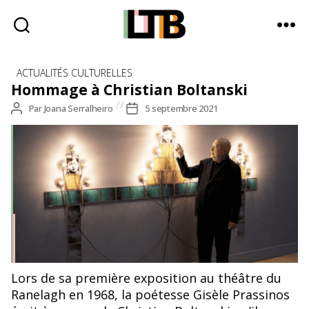
Le
Catégories
Tote
ACTUALITÉS CULTURELLES
Bag
Hommage à Christian Boltanski
-
Auteur
Par
Joana Serralheiro
Date
5 septembre 2021
Média
de
de
d'information
l’article
l’article
quotidienne
Boltanski Crédits : Franck Robichon - Maxppp
Lors de sa première exposition au théâtre du
Ranelagh en 1968, la poétesse Gisèle Prassinos