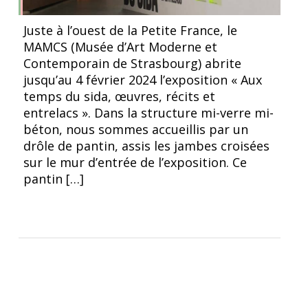
Entrée de l’exposition « Au temps du sida, œuvres,
Juste à l’ouest de la Petite France, le
récits et entrelacs », Strasbourg, MAMCS, ©Grégoire
MAMCS (Musée d’Art Moderne et
Suillaud.
Contemporain de Strasbourg) abrite
jusqu’au 4 février 2024 l’exposition « Aux
temps du sida, œuvres, récits et
entrelacs ». Dans la structure mi-verre mi-
béton, nous sommes accueillis par un
drôle de pantin, assis les jambes croisées
sur le mur d’entrée de l’exposition. Ce
pantin […]