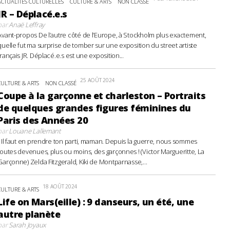
ACTUALITÉS CULTURELLES
CULTURE & ARTS
NON CLASSÉ
JR – Déplacé.e.s
par
Anaë Leffray
Avant-propos De l’autre côté de l’Europe, à Stockholm plus exactement,
quelle fut ma surprise de tomber sur une exposition du street artiste
français JR. Déplacé.e.s est une exposition...
25 AOÛT 2024
CULTURE & ARTS
NON CLASSÉ
Coupe à la garçonne et charleston – Portraits
de quelques grandes figures féminines du
Paris des Années 20
par
Louane Lallemant
- Il faut en prendre ton parti, maman. Depuis la guerre, nous sommes
toutes devenues, plus ou moins, des garçonnes ! (Victor Margueritte, La
Garçonne) Zelda Fitzgerald, Kiki de Montparnasse,...
18 AOÛT 2024
CULTURE & ARTS
Life on Mars(eille) : 9 danseurs, un été, une
autre planète
par
Sarah Joyaux