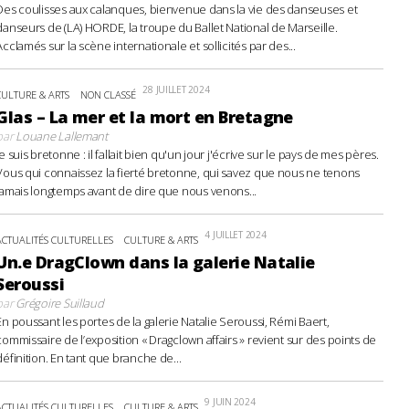
Des coulisses aux calanques, bienvenue dans la vie des danseuses et
danseurs de (LA) HORDE, la troupe du Ballet National de Marseille.
Acclamés sur la scène internationale et sollicités par des...
28 JUILLET 2024
CULTURE & ARTS
NON CLASSÉ
Glas – La mer et la mort en Bretagne
par
Louane Lallemant
Je suis bretonne : il fallait bien qu'un jour j'écrive sur le pays de mes pères.
Vous qui connaissez la fierté bretonne, qui savez que nous ne tenons
jamais longtemps avant de dire que nous venons...
4 JUILLET 2024
ACTUALITÉS CULTURELLES
CULTURE & ARTS
Un.e DragClown dans la galerie Natalie
Seroussi
par
Grégoire Suillaud
En poussant les portes de la galerie Natalie Seroussi, Rémi Baert,
commissaire de l’exposition « Dragclown affairs » revient sur des points de
définition. En tant que branche de...
9 JUIN 2024
ACTUALITÉS CULTURELLES
CULTURE & ARTS