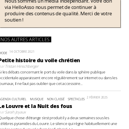
Nous sommes un média indépendant. Votre don
via HelloAsso nous permet de continuer à
produire des contenus de qualité. Merci de votre
soutien !
NOS AUTRES ARTICLES
14 OCTOBRE 2021
MODE
Petite histoire du voile chrétien
par
Tristan Hinschberger
Si les débats concernant le port du voile dans la sphère publique
occidentale apparaissent encore régulièrement sur internet ou dans les
journaux, il ne faut pas oublier que cet accessoire...
2 FÉVRIER 2025
AGENDA CULTUREL
MUSIQUE
NON CLASSÉ
SPECTACLES
Le Louvre et la Nuit des fous
par
Sarah Joyaux
Quelque chose d’étrange s’est produit il y a deux semaines sous les
célèbres pyramides du Louvre. Le silence qui règne habituellement une