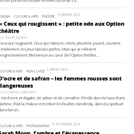
fois les portes du musée fermées fut brisé. La...
13 JANVIER 2025
CINÉMA
CULTURE & ARTS
THÉÂTRE
« Ceux qui rougissent » : petite ode aux Option
théâtre
par
Sarah Joyaux
Ceux qui rougissent. Ceux qui clament, crient, pleurent, jouent, sourient.
Timidement, les yeux baissés parfois. Mais qui se relèvent
progressivement. Bienvenue au cœur de l’Option théâtre....
2 JANVIER 2025
CULTURE & ARTS
NON CLASSÉ
D’ocre et de safran – les femmes rousses sont
dangereuses
par
Louane Lallemant
Il est d’ocre et d’agate, de safran et de cornaline. Il brûle dans le haut d’une
flamme, il fait la chaleur et tomber les feuilles. Kandinsky, dans Du spirituel
ans l’art et...
10 NOVEMBRE 2024
CULTURE & ARTS
PHOTOGRAPHIE
Sarah Moon, l’ombre et l’évanescence