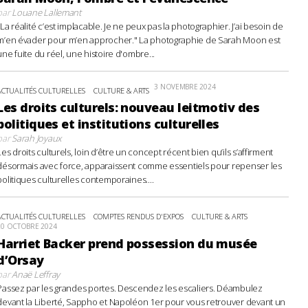
par
Louane Lallemant
"La réalité c’est implacable. Je ne peux pas la photographier. J’ai besoin de
m’en évader pour m’en approcher." La photographie de Sarah Moon est
une fuite du réel, une histoire d'ombre...
3 NOVEMBRE 2024
ACTUALITÉS CULTURELLES
CULTURE & ARTS
Les droits culturels: nouveau leitmotiv des
politiques et institutions culturelles
par
Sarah Joyaux
Les droits culturels, loin d’être un concept récent bien qu’ils s’affirment
désormais avec force, apparaissent comme essentiels pour repenser les
politiques culturelles contemporaines....
ACTUALITÉS CULTURELLES
COMPTES RENDUS D'EXPOS
CULTURE & ARTS
20 OCTOBRE 2024
Harriet Backer prend possession du musée
d’Orsay
par
Anaë Leffray
Passez par les grandes portes. Descendez les escaliers. Déambulez
devant la Liberté, Sappho et Napoléon 1er pour vous retrouver devant un