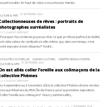
nouvel escalier. En haut de celui-ci vous trouvez Harriet...
29 SEPTEMBRE 2024
CULTURE & ARTS
Collectionneuses de rêves : portraits de
photographes surréalistes
par
Louane Lallemant
"Pourquoi n'accorderais-je pas au rêve ce que je refuse parfois à la réalité,
soit cette valeur de certitude en elle-même, qui, dans son temps, n'est
point exposée à mon désaveu?" André...
ACTUALITÉS CULTURELLES
AGENDA CULTUREL
COMPTES RENDUS D'EXPOS
15 SEPTEMBRE 2024
CULTURE & ARTS
On est allés coller l’oreille aux colimaçons de la
collective Phèmes
par
Louane Lallemant
Du 6 septembre au 3 novembre 2024, la collective Phèmes donne rendez-
vous aux Réserves du FRAC Île-de-France pour sa première exposition,
"Coller l'oreille aux colimaçons". Nous y sommes allés,...
1 SEPTEMBRE 2024