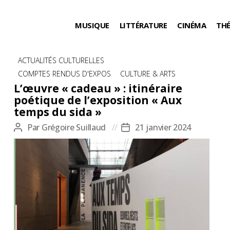
MUSIQUE
LITTÉRATURE
CINÉMA
TH
Catégories
ACTUALITÉS CULTURELLES
COMPTES RENDUS D'EXPOS
CULTURE & ARTS
L’œuvre « cadeau » : itinéraire
poétique de l’exposition « Aux
temps du sida »
Par
Grégoire Suillaud
21 janvier 2024
Auteur
Date
de
de
l’article
l’article