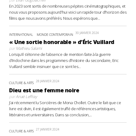
En 2023 sont sortis de nombreuses pépites cinématographiques, et
nous vous proposons aujourd’hui voici un rapide tour d’horizon des
films que nous avons préférés. Nous espérons que...
30 JANVIER 2024
INTERNATIONAL
MONDE CONTEMPORAIN
« Une sortie honorable » d’Éric Vuillard
par
Mathieu Salami
Lorsqu’il s’étonne de l’absence de mention faite à la guerre
d’Indochine dans les programmes d’histoire du secondaire, Eric
Vuillard semble insinuer que ce sont les...
28 JANVIER 2024
CULTURE & ARTS
Dieu est une femme noire
par
Anaë Leffray
J’ai récemment lu Sorcières de Mona Chollet. Outre le fait que ce
livre est divin, il est également truffé de références artistiques,
littéraires et universitaires. Dans sa conclusion,...
27 JANVIER 2024
CULTURE & ARTS