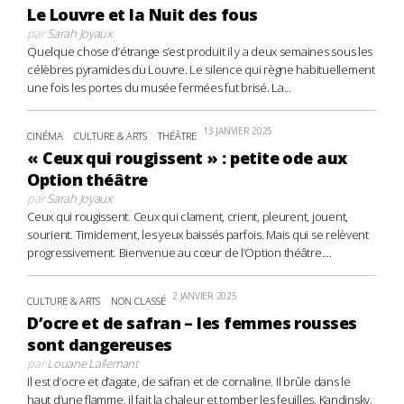
Le Louvre et la Nuit des fous
par
Sarah Joyaux
Quelque chose d’étrange s’est produit il y a deux semaines sous les
célèbres pyramides du Louvre. Le silence qui règne habituellement
une fois les portes du musée fermées fut brisé. La...
13 JANVIER 2025
CINÉMA
CULTURE & ARTS
THÉÂTRE
« Ceux qui rougissent » : petite ode aux
Option théâtre
par
Sarah Joyaux
Ceux qui rougissent. Ceux qui clament, crient, pleurent, jouent,
sourient. Timidement, les yeux baissés parfois. Mais qui se relèvent
progressivement. Bienvenue au cœur de l’Option théâtre....
2 JANVIER 2025
CULTURE & ARTS
NON CLASSÉ
D’ocre et de safran – les femmes rousses
sont dangereuses
par
Louane Lallemant
Il est d’ocre et d’agate, de safran et de cornaline. Il brûle dans le
haut d’une flamme, il fait la chaleur et tomber les feuilles. Kandinsky,