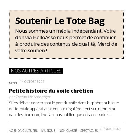
Soutenir Le Tote Bag
Nous sommes un média indépendant. Votre
don via HelloAsso nous permet de continuer
à produire des contenus de qualité. Merci de
votre soutien !
NOS AUTRES ARTICLES
14 OCTOBRE 2021
MODE
Petite histoire du voile chrétien
par
Tristan Hinschberger
Si les débats concernant le port du voile dans la sphère publique
occidentale apparaissent encore régulièrement sur internet ou
dans les journaux, il ne faut pas oublier que cet accessoire...
2 FÉVRIER 2025
AGENDA CULTUREL
MUSIQUE
NON CLASSÉ
SPECTACLES