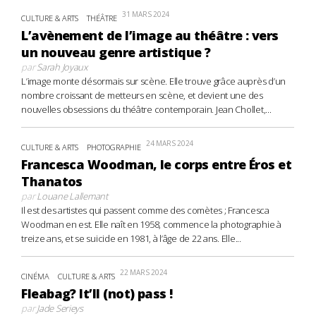
31 MARS 2024
CULTURE & ARTS
THÉÂTRE
L’avènement de l’image au théâtre : vers
un nouveau genre artistique ?
par
Sarah Joyaux
L’image monte désormais sur scène. Elle trouve grâce auprès d’un
nombre croissant de metteurs en scène, et devient une des
nouvelles obsessions du théâtre contemporain. Jean Chollet,...
24 MARS 2024
CULTURE & ARTS
PHOTOGRAPHIE
Francesca Woodman, le corps entre Éros et
Thanatos
par
Louane Lallemant
Il est des artistes qui passent comme des comètes ; Francesca
Woodman en est. Elle naît en 1958, commence la photographie à
treize ans, et se suicide en 1981, à l’âge de 22 ans. Elle...
22 MARS 2024
CINÉMA
CULTURE & ARTS
Fleabag? It’ll (not) pass !
par
Jade Serieys