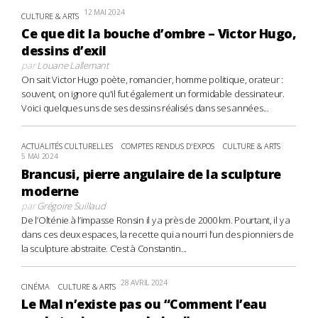
12 MAI 2024
CULTURE & ARTS
Ce que dit la bouche d’ombre – Victor Hugo,
dessins d’exil
par
Louane Lallemant
On sait Victor Hugo poète, romancier, homme politique, orateur :
souvent, on ignore qu'il fut également un formidable dessinateur.
Voici quelques uns de ses dessins réalisés dans ses années...
ACTUALITÉS CULTURELLES
COMPTES RENDUS D'EXPOS
CULTURE & ARTS
5 MAI 2024
Brancusi, pierre angulaire de la sculpture
moderne
par
Grégoire Suillaud
De l’Olténie à l’impasse Ronsin il y a près de 2000 km. Pourtant, il y a
dans ces deux espaces, la recette qui a nourri l’un des pionniers de
la sculpture abstraite. C’est à Constantin...
28 AVRIL 2024
CINÉMA
CULTURE & ARTS
Le Mal n’existe pas ou “Comment l’eau