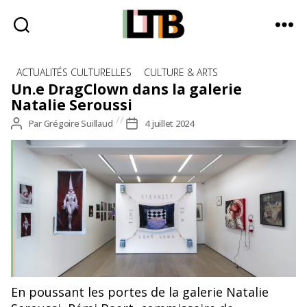
Le
Catégories
Tote
ACTUALITÉS CULTURELLES
CULTURE & ARTS
Bag
Un.e DragClown dans la galerie
-
Natalie Seroussi
Média
Auteur
Par
Grégoire Suillaud
Date
4 juillet 2024
d'information
de
de
quotidienne
l’article
l’article
Vue de l’exposition « Dragclown affairs », Galerie Natalie
En poussant les portes de la galerie Natalie
Seroussi, 34 rue de Seine, 75006