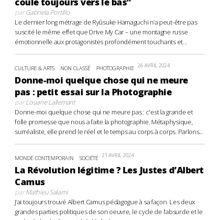
coule toujours vers le bas”
par
Gabriela Portillo
Le dernier long métrage de Ryûsuke Hamaguchi n’a peut-être pas
suscité le même effet que Drive My Car – une montagne russe
émotionnelle aux protagonistes profondément touchants et...
26 AVRIL 2024
CULTURE & ARTS
NON CLASSÉ
PHOTOGRAPHIE
Donne-moi quelque chose qui ne meure
pas : petit essai sur la Photographie
par
Louane Lallemant
Donne-moi quelque chose qui ne meure pas : c'est la grande et
folle promesse que nous a faite la photographie. Métaphysique,
surréaliste, elle prend le réel et le temps au corps à corps. Parlons...
21 AVRIL 2024
MONDE CONTEMPORAIN
SOCIÉTÉ
La Révolution légitime ? Les Justes d’Albert
Camus
par
Mathieu Salami
J’ai toujours trouvé Albert Camus pédagogue à sa façon. Les deux
grandes parties politiques de son oeuvre, le cycle de l’absurde et le