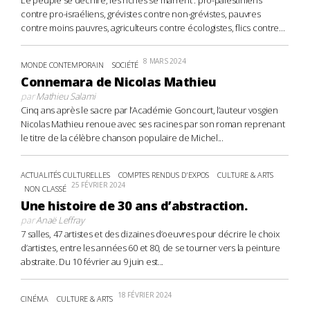
contre pro-israéliens, grévistes contre non-grévistes, pauvres
contre moins pauvres, agriculteurs contre écologistes, flics contre...
8 MARS 2024
MONDE CONTEMPORAIN
SOCIÉTÉ
Connemara de Nicolas Mathieu
par
Mathieu Salami
Cinq ans après le sacre par l’Académie Goncourt, l’auteur vosgien
Nicolas Mathieu renoue avec ses racines par son roman reprenant
le titre de la célèbre chanson populaire de Michel...
ACTUALITÉS CULTURELLES
COMPTES RENDUS D'EXPOS
CULTURE & ARTS
25 FÉVRIER 2024
NON CLASSÉ
Une histoire de 30 ans d’abstraction.
par
Anaë Leffray
7 salles, 47 artistes et des dizaines d’oeuvres pour décrire le choix
d’artistes, entre les années 60 et 80, de se tourner vers la peinture
abstraite. Du 10 février au 9 juin est...
18 FÉVRIER 2024
CINÉMA
CULTURE & ARTS