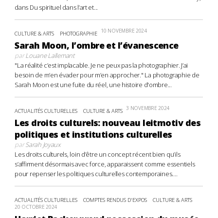
dans Du spirituel dans l’art et...
10 NOVEMBRE 2024
CULTURE & ARTS
PHOTOGRAPHIE
Sarah Moon, l’ombre et l’évanescence
par
Louane Lallemant
"La réalité c’est implacable. Je ne peux pas la photographier. J’ai
besoin de m’en évader pour m’en approcher." La photographie de
Sarah Moon est une fuite du réel, une histoire d'ombre...
3 NOVEMBRE 2024
ACTUALITÉS CULTURELLES
CULTURE & ARTS
Les droits culturels: nouveau leitmotiv des
politiques et institutions culturelles
par
Sarah Joyaux
Les droits culturels, loin d’être un concept récent bien qu’ils
s’affirment désormais avec force, apparaissent comme essentiels
pour repenser les politiques culturelles contemporaines....
ACTUALITÉS CULTURELLES
COMPTES RENDUS D'EXPOS
CULTURE & ARTS
20 OCTOBRE 2024