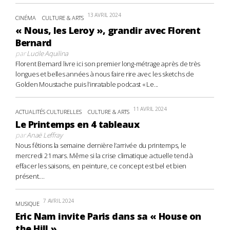
13 AVRIL 2024
CINÉMA
CULTURE & ARTS
« Nous, les Leroy », grandir avec Florent
Bernard
par
Lucile Aquilina
Florent Bernard livre ici son premier long-métrage après de très
longues et belles années à nous faire rire avec les sketchs de
Golden Moustache puis l’inratable podcast « Le...
11 AVRIL 2024
ACTUALITÉS CULTURELLES
CULTURE & ARTS
Le Printemps en 4 tableaux
par
Anaë Leffray
Nous fêtions la semaine dernière l’arrivée du printemps, le
mercredi 21 mars. Même si la crise climatique actuelle tend à
effacer les saisons, en peinture, ce concept est bel et bien
présent....
7 AVRIL 2024
MUSIQUE
Eric Nam invite Paris dans sa « House on
the Hill »