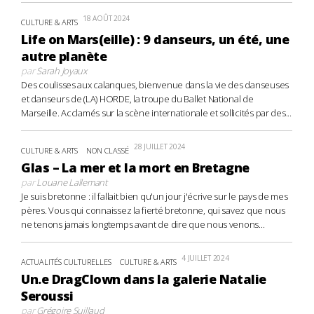
18 AOÛT 2024
CULTURE & ARTS
Life on Mars(eille) : 9 danseurs, un été, une
autre planète
par
Sarah Joyaux
Des coulisses aux calanques, bienvenue dans la vie des danseuses
et danseurs de (LA) HORDE, la troupe du Ballet National de
Marseille. Acclamés sur la scène internationale et sollicités par des...
28 JUILLET 2024
CULTURE & ARTS
NON CLASSÉ
Glas – La mer et la mort en Bretagne
par
Louane Lallemant
Je suis bretonne : il fallait bien qu'un jour j'écrive sur le pays de mes
pères. Vous qui connaissez la fierté bretonne, qui savez que nous
ne tenons jamais longtemps avant de dire que nous venons...
4 JUILLET 2024
ACTUALITÉS CULTURELLES
CULTURE & ARTS
Un.e DragClown dans la galerie Natalie
Seroussi
par
Grégoire Suillaud