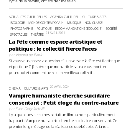
cycle de la révolte, ont été déclinées en...
ACTUALITÉS CULTURELLES
AGENDA CULTUREL
CULTURE & ARTS
ECOLOGIE
MONDE CONTEMPORAIN
MUSIQUE
NON CLASSÉ
PHOTOGRAPHIE
POLITIQUE
RECOMMANDATIONS (ÉCOLOGIE)
SOCIÉTÉ
21 AVRIL 2024
SPECTACLES
THÉÂTRE
La fête comme espace artistique et
politique : le collectif Fierce Faces
par
Victoria de Bank
Si vous vous posez la question : “L’univers de la fête est-il artistique
et politique ?” J’espère que mon article saura vous montrer
pourquoi et comment avec le merveilleux collectif...
20 AVRIL 2024
CINÉMA
CULTURE & ARTS
Vampire humaniste cherche suicidaire
consentant : Petit éloge du contre-nature
par
Evan Gogolachvili
Il y a quelques semaines sortait un film au nom particulièrement
frappant : Vampire humaniste cherche suicidaire consentant. Ce
premier long métrage de la réalisatrice québécoise Ariane...