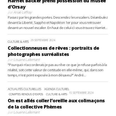
Harriet Backer prend possession du musée
d’Orsay
par
Anaë Leffray
Passez par les grandes portes. Descendez les escaliers. Déambulez
devant la Liberté, Sappho et Napoléon 1er pour vous retrouver
devant un nouvel escalier. En haut de celui-ci vous trouvez Harriet...
29 SEPTEMBRE 2024
CULTURE & ARTS
Collectionneuses de rêves : portraits de
photographes surréalistes
par
Louane Lallemant
"Pourquoi n'accorderais-je pas au rêve ce que je refuse parfois à la
réalité, soit cette valeur de certitude en elle-même, qui, dans son
temps, n'est point exposée à mon désaveu?" André...
ACTUALITÉS CULTURELLES
AGENDA CULTUREL
15 SEPTEMBRE 2024
COMPTES RENDUS D'EXPOS
CULTURE & ARTS
On est allés coller l’oreille aux colimaçons
de la collective Phèmes
par
Louane Lallemant