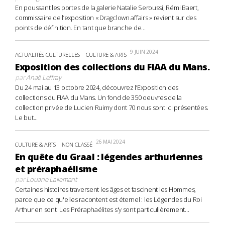
En poussant les portes de la galerie Natalie Seroussi, Rémi Baert,
commissaire de l’exposition « Dragclown affairs » revient sur des
points de définition. En tant que branche de...
9 JUIN 2024
ACTUALITÉS CULTURELLES
CULTURE & ARTS
Exposition des collections du FIAA du Mans.
par
Anaë Leffray
Du 24 mai au 13 octobre 2024, découvrez l’Exposition des
collections du FIAA du Mans. Un fond de 350 oeuvres de la
collection privée de Lucien Ruimy dont 70 nous sont ici présentées.
Le but...
26 MAI 2024
CULTURE & ARTS
NON CLASSÉ
En quête du Graal : légendes arthuriennes
et préraphaélisme
par
Louane Lallemant
Certaines histoires traversent les âges et fascinent les Hommes,
parce que ce qu'elles racontent est éternel : les Légendes du Roi
Arthur en sont. Les Préraphaélites s'y sont particulièrement...