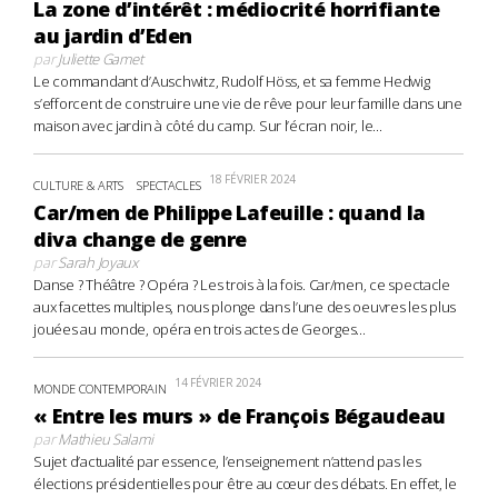
La zone d’intérêt : médiocrité horrifiante
au jardin d’Eden
par
Juliette Gamet
Le commandant d’Auschwitz, Rudolf Höss, et sa femme Hedwig
s’efforcent de construire une vie de rêve pour leur famille dans une
maison avec jardin à côté du camp. Sur l’écran noir, le...
18 FÉVRIER 2024
CULTURE & ARTS
SPECTACLES
Car/men de Philippe Lafeuille : quand la
diva change de genre
par
Sarah Joyaux
Danse ? Théâtre ? Opéra ? Les trois à la fois. Car/men, ce spectacle
aux facettes multiples, nous plonge dans l’une des oeuvres les plus
jouées au monde, opéra en trois actes de Georges...
14 FÉVRIER 2024
MONDE CONTEMPORAIN
« Entre les murs » de François Bégaudeau
par
Mathieu Salami
Sujet d’actualité par essence, l’enseignement n’attend pas les
élections présidentielles pour être au cœur des débats. En effet, le