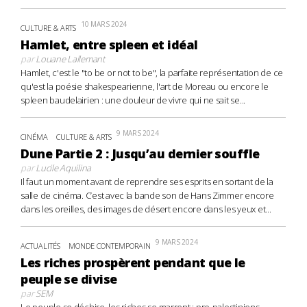
10 MARS 2024
CULTURE & ARTS
Hamlet, entre spleen et idéal
par
Louane Lallemant
Hamlet, c'est le "to be or not to be", la parfaite représentation de ce
qu'est la poésie shakespearienne, l'art de Moreau ou encore le
spleen baudelairien : une douleur de vivre qui ne sait se...
9 MARS 2024
CINÉMA
CULTURE & ARTS
Dune Partie 2 : Jusqu’au dernier souffle
par
Lucile Aquilina
Il faut un moment avant de reprendre ses esprits en sortant de la
salle de cinéma. C’est avec la bande son de Hans Zimmer encore
dans les oreilles, des images de désert encore dans les yeux et...
9 MARS 2024
ACTUALITÉS
MONDE CONTEMPORAIN
Les riches prospèrent pendant que le
peuple se divise
par
SEM
Le peuple se déchire, les riches se marrent : pro-palestiniens