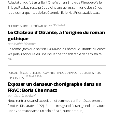
Adaptation du (déjà) brillant One-Woman Show de Phoebe-Waller
Bridge, Fleabag reste près de cinq ans après sa fin une des séries
les plus marquantes de la décennie. Et, le Hot Priest avait beau...
20 MARS 2024
CULTURE & ARTS
LITTÉRATURE
Le Château d’Otrante, à l’origine du roman
gothique
par
Mathis Blomme
Le roman gothique naît en 1764 avec le Château d’Otrante d’Horace
Walpole, récit qui a eu une influence considérable dans l’histoire
de...
ACTUALITÉS CULTURELLES
COMPTES RENDUS D'EXPOS
CULTURE & ARTS
17 MARS 2024
SPECTACLES
Exposer un danseur-chorégraphe dans un
FRAC : Boris Charmatz
par
Victoria de Bank
Nous rentrons dans l’exposition et sommes confrontés au premier
film (Les Disparates, 1999). Sur un très grand écran, grandeur nature
Boris Charmatz danse un solo décalé, humoristique,...