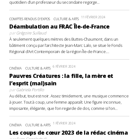
quotidien d’un professeur du secondaire regorge...
11 FÉVRIER 2024
COMPTES RENDUS D'EXPOS
CULTURE & ARTS
Déambulation au FRAC Île-de-France
par
Grégoire Suillaud
À seulement quelques mètres des Buttes-Chaumont, dans un
bâtiment conçu par l’architecte Jean-Marc Lalo, se situe le Fonds
Régional d’Art Contemporain de la région Île-de-France....
6 FÉVRIER 2024
CINÉMA
CULTURE & ARTS
Pauvres Créatures : la fille, la mère et
l’esprit (mal)sain
par
Gabriela Portillo
Au début, tout est noir. Assez timidement, une musique commence
à jouer. Tout à coup, une femme apparaît. Une figure inconnue,
imposante, élégante, que l’on regarde de dos, comme si l’on...
1 FÉVRIER 2024
CINÉMA
CULTURE & ARTS
Les coups de cœur 2023 de la rédac cinéma
par
Evan Gogolachvili