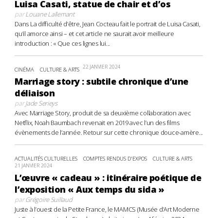
Luisa Casati, statue de chair et d’os
par
Louane Lallemant
Dans La difficulté d’être, Jean Cocteau fait le portrait de Luisa Casati,
qu’il amorce ainsi – et cet article ne saurait avoir meilleure
introduction : « Que ces lignes lui...
22 JANVIER 2024
CINÉMA
CULTURE & ARTS
Marriage story : subtile chronique d’une
déliaison
par
Jade Serieys
Avec Marriage Story, produit de sa deuxième collaboration avec
Netflix, Noah Baumbach revenait en 2019 avec l’un des films
évènements de l’année. Retour sur cette chronique douce-amère...
ACTUALITÉS CULTURELLES
COMPTES RENDUS D'EXPOS
CULTURE & ARTS
21 JANVIER 2024
L’œuvre « cadeau » : itinéraire poétique de
l’exposition « Aux temps du sida »
par
Grégoire Suillaud
Juste à l’ouest de la Petite France, le MAMCS (Musée d’Art Moderne