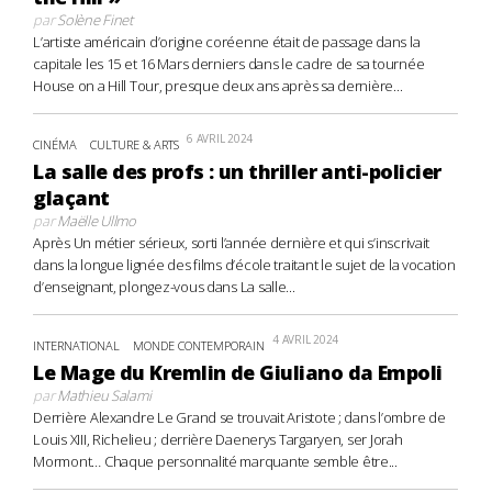
par
Solène Finet
L’artiste américain d’origine coréenne était de passage dans la
capitale les 15 et 16 Mars derniers dans le cadre de sa tournée
House on a Hill Tour, presque deux ans après sa dernière...
6 AVRIL 2024
CINÉMA
CULTURE & ARTS
La salle des profs : un thriller anti-policier
glaçant
par
Maëlle Ullmo
Après Un métier sérieux, sorti l’année dernière et qui s’inscrivait
dans la longue lignée des films d’école traitant le sujet de la vocation
d’enseignant, plongez-vous dans La salle...
4 AVRIL 2024
INTERNATIONAL
MONDE CONTEMPORAIN
Le Mage du Kremlin de Giuliano da Empoli
par
Mathieu Salami
Derrière Alexandre Le Grand se trouvait Aristote ; dans l’ombre de
Louis XIII, Richelieu ; derrière Daenerys Targaryen, ser Jorah
Mormont… Chaque personnalité marquante semble être...