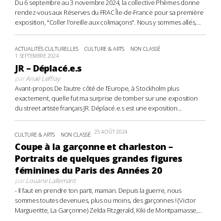
Du 6 septembre au 3 novembre 2024, la collective Phèmes donne
rendez-vous aux Réserves du FRAC Île-de-France pour sa première
exposition, "Coller l'oreille aux colimaçons". Nous y sommes allés,...
ACTUALITÉS CULTURELLES
CULTURE & ARTS
NON CLASSÉ
1 SEPTEMBRE 2024
JR – Déplacé.e.s
par
Anaë Leffray
Avant-propos De l’autre côté de l’Europe, à Stockholm plus
exactement, quelle fut ma surprise de tomber sur une exposition
du street artiste français JR. Déplacé.e.s est une exposition...
25 AOÛT 2024
CULTURE & ARTS
NON CLASSÉ
Coupe à la garçonne et charleston –
Portraits de quelques grandes figures
féminines du Paris des Années 20
par
Louane Lallemant
- Il faut en prendre ton parti, maman. Depuis la guerre, nous
sommes toutes devenues, plus ou moins, des garçonnes ! (Victor
Margueritte, La Garçonne) Zelda Fitzgerald, Kiki de Montparnasse,...