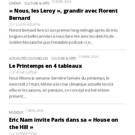
13 AVRIL 2024
CINÉMA
CULTURE & ARTS
« Nous, les Leroy », grandir avec Florent
Bernard
par
Lucile Aquilina
Florent Bernard livre ici son premier long-métrage après de très
longues et belles années à nous faire rire avec les sketchs de
Golden Moustache puis l’inratable podcast « Le...
11 AVRIL 2024
ACTUALITÉS CULTURELLES
CULTURE & ARTS
Le Printemps en 4 tableaux
par
Anaë Leffray
Nous fêtions la semaine dernière l’arrivée du printemps, le
mercredi 21 mars. Même si la crise climatique actuelle tend à
effacer les saisons, en peinture, ce concept est bel et bien
présent....
7 AVRIL 2024
MUSIQUE
Eric Nam invite Paris dans sa « House on
the Hill »
par
Solène Finet