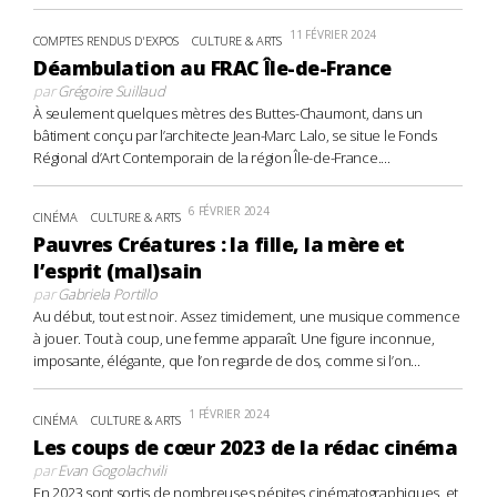
11 FÉVRIER 2024
COMPTES RENDUS D'EXPOS
CULTURE & ARTS
Déambulation au FRAC Île-de-France
par
Grégoire Suillaud
À seulement quelques mètres des Buttes-Chaumont, dans un
bâtiment conçu par l’architecte Jean-Marc Lalo, se situe le Fonds
Régional d’Art Contemporain de la région Île-de-France....
6 FÉVRIER 2024
CINÉMA
CULTURE & ARTS
Pauvres Créatures : la fille, la mère et
l’esprit (mal)sain
par
Gabriela Portillo
Au début, tout est noir. Assez timidement, une musique commence
à jouer. Tout à coup, une femme apparaît. Une figure inconnue,
imposante, élégante, que l’on regarde de dos, comme si l’on...
1 FÉVRIER 2024
CINÉMA
CULTURE & ARTS
Les coups de cœur 2023 de la rédac cinéma
par
Evan Gogolachvili
En 2023 sont sortis de nombreuses pépites cinématographiques, et