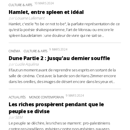
10 MARS 2024
CULTURE & ARTS
Hamlet, entre spleen et idéal
par
Louane Lallemant
Hamlet, c'est le "to be or not to be", la parfaite représentation de ce
qu'est la poésie shakespearienne, l'art de Moreau ou encore le
spleen baudelairien : une douleur de vivre qui ne sait se...
9 MARS 2024
CINÉMA
CULTURE & ARTS
Dune Partie 2 : Jusqu’au dernier souffle
par
Lucile Aquilina
Il faut un moment avant de reprendre ses esprits en sortant de la
salle de cinéma. C’est avec la bande son de Hans Zimmer encore
dans les oreilles, des images de désert encore dans les yeux et...
9 MARS 2024
ACTUALITÉS
MONDE CONTEMPORAIN
Les riches prospèrent pendant que le
peuple se divise
par
SEM
Le peuple se déchire, les riches se marrent : pro-palestiniens
contre pro-israéliens, grévistes contre non-grévistes, pauvres