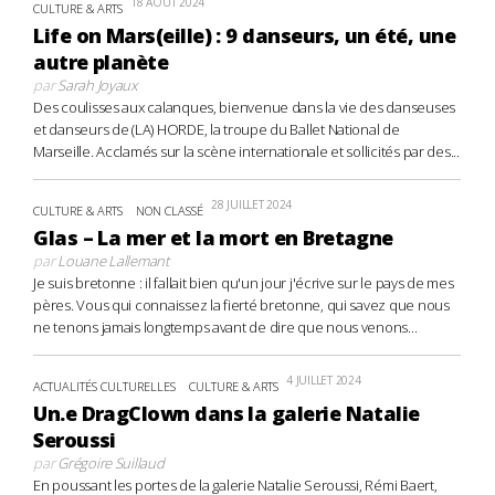
18 AOÛT 2024
CULTURE & ARTS
Life on Mars(eille) : 9 danseurs, un été, une
autre planète
par
Sarah Joyaux
Des coulisses aux calanques, bienvenue dans la vie des danseuses
et danseurs de (LA) HORDE, la troupe du Ballet National de
Marseille. Acclamés sur la scène internationale et sollicités par des...
28 JUILLET 2024
CULTURE & ARTS
NON CLASSÉ
Glas – La mer et la mort en Bretagne
par
Louane Lallemant
Je suis bretonne : il fallait bien qu'un jour j'écrive sur le pays de mes
pères. Vous qui connaissez la fierté bretonne, qui savez que nous
ne tenons jamais longtemps avant de dire que nous venons...
4 JUILLET 2024
ACTUALITÉS CULTURELLES
CULTURE & ARTS
Un.e DragClown dans la galerie Natalie
Seroussi
par
Grégoire Suillaud
En poussant les portes de la galerie Natalie Seroussi, Rémi Baert,