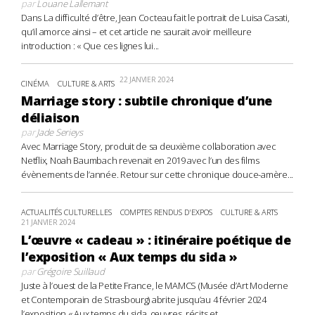
par
Louane Lallemant
Dans La difficulté d’être, Jean Cocteau fait le portrait de Luisa Casati,
qu’il amorce ainsi – et cet article ne saurait avoir meilleure
introduction : « Que ces lignes lui...
22 JANVIER 2024
CINÉMA
CULTURE & ARTS
Marriage story : subtile chronique d’une
déliaison
par
Jade Serieys
Avec Marriage Story, produit de sa deuxième collaboration avec
Netflix, Noah Baumbach revenait en 2019 avec l’un des films
évènements de l’année. Retour sur cette chronique douce-amère...
ACTUALITÉS CULTURELLES
COMPTES RENDUS D'EXPOS
CULTURE & ARTS
21 JANVIER 2024
L’œuvre « cadeau » : itinéraire poétique de
l’exposition « Aux temps du sida »
par
Grégoire Suillaud
Juste à l’ouest de la Petite France, le MAMCS (Musée d’Art Moderne
et Contemporain de Strasbourg) abrite jusqu’au 4 février 2024
l’exposition « Aux temps du sida, œuvres, récits et...