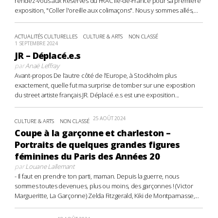
rendez-vous aux Réserves du FRAC Île-de-France pour sa première
exposition, "Coller l'oreille aux colimaçons". Nous y sommes allés,...
ACTUALITÉS CULTURELLES
CULTURE & ARTS
NON CLASSÉ
1 SEPTEMBRE 2024
JR – Déplacé.e.s
par
Anaë Leffray
Avant-propos De l’autre côté de l’Europe, à Stockholm plus
exactement, quelle fut ma surprise de tomber sur une exposition
du street artiste français JR. Déplacé.e.s est une exposition...
25 AOÛT 2024
CULTURE & ARTS
NON CLASSÉ
Coupe à la garçonne et charleston –
Portraits de quelques grandes figures
féminines du Paris des Années 20
par
Louane Lallemant
- Il faut en prendre ton parti, maman. Depuis la guerre, nous
sommes toutes devenues, plus ou moins, des garçonnes ! (Victor
Margueritte, La Garçonne) Zelda Fitzgerald, Kiki de Montparnasse,...