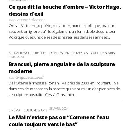
Ce que dit la bouche d’ombre – Victor Hugo,
dessins d’exil
par
Louane Lallemant
On sait Victor Hugo poète, romancier, homme politique, orateur :
souvent, on ignore qu'il fut également un formidable dessinateur.
Voici quelques uns de ses dessins réalisés dans ses années...
ACTUALITÉS CULTURELLES
COMPTES RENDUS D'EXPOS
CULTURE & ARTS
5 MAI 2024
Brancusi, pierre angulaire de la sculpture
moderne
par
Grégoire Suillaud
De l’Olténie à l’impasse Ronsin il y a près de 2000 km. Pourtant, il y a
dans ces deux espaces, la recette qui a nourri l’un des pionniers de
la sculpture abstraite. C’est à Constantin...
28 AVRIL 2024
CINÉMA
CULTURE & ARTS
Le Mal n’existe pas ou “Comment l’eau
coule toujours vers le bas”