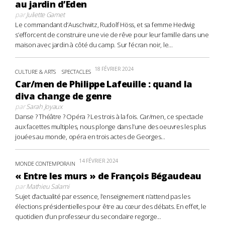
au jardin d’Eden
par
Juliette Gamet
Le commandant d’Auschwitz, Rudolf Höss, et sa femme Hedwig
s’efforcent de construire une vie de rêve pour leur famille dans une
maison avec jardin à côté du camp. Sur l’écran noir, le...
18 FÉVRIER 2024
CULTURE & ARTS
SPECTACLES
Car/men de Philippe Lafeuille : quand la
diva change de genre
par
Sarah Joyaux
Danse ? Théâtre ? Opéra ? Les trois à la fois. Car/men, ce spectacle
aux facettes multiples, nous plonge dans l’une des oeuvres les plus
jouées au monde, opéra en trois actes de Georges...
14 FÉVRIER 2024
MONDE CONTEMPORAIN
« Entre les murs » de François Bégaudeau
par
Mathieu Salami
Sujet d’actualité par essence, l’enseignement n’attend pas les
élections présidentielles pour être au cœur des débats. En effet, le
quotidien d’un professeur du secondaire regorge...