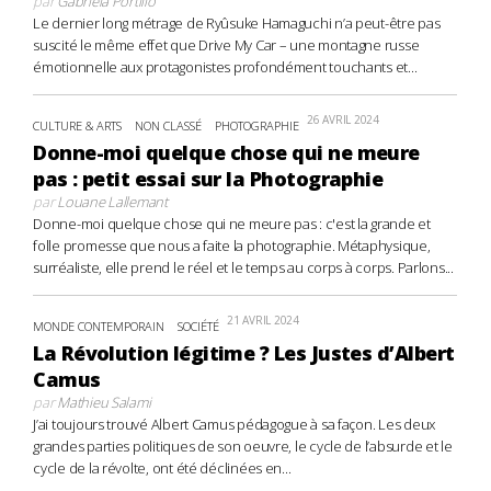
par
Gabriela Portillo
Le dernier long métrage de Ryûsuke Hamaguchi n’a peut-être pas
suscité le même effet que Drive My Car – une montagne russe
émotionnelle aux protagonistes profondément touchants et...
26 AVRIL 2024
CULTURE & ARTS
NON CLASSÉ
PHOTOGRAPHIE
Donne-moi quelque chose qui ne meure
pas : petit essai sur la Photographie
par
Louane Lallemant
Donne-moi quelque chose qui ne meure pas : c'est la grande et
folle promesse que nous a faite la photographie. Métaphysique,
surréaliste, elle prend le réel et le temps au corps à corps. Parlons...
21 AVRIL 2024
MONDE CONTEMPORAIN
SOCIÉTÉ
La Révolution légitime ? Les Justes d’Albert
Camus
par
Mathieu Salami
J’ai toujours trouvé Albert Camus pédagogue à sa façon. Les deux
grandes parties politiques de son oeuvre, le cycle de l’absurde et le
cycle de la révolte, ont été déclinées en...