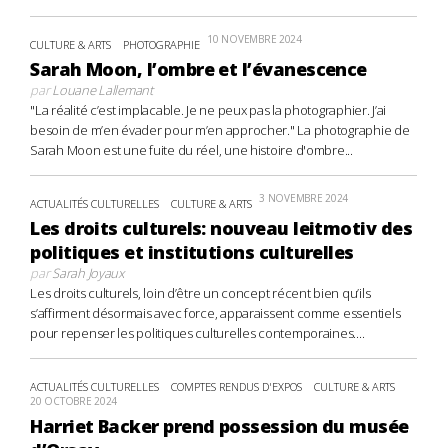
10 NOVEMBRE 2024
CULTURE & ARTS
PHOTOGRAPHIE
Sarah Moon, l’ombre et l’évanescence
par
Louane Lallemant
"La réalité c’est implacable. Je ne peux pas la photographier. J’ai
besoin de m’en évader pour m’en approcher." La photographie de
Sarah Moon est une fuite du réel, une histoire d'ombre...
3 NOVEMBRE 2024
ACTUALITÉS CULTURELLES
CULTURE & ARTS
Les droits culturels: nouveau leitmotiv des
politiques et institutions culturelles
par
Sarah Joyaux
Les droits culturels, loin d’être un concept récent bien qu’ils
s’affirment désormais avec force, apparaissent comme essentiels
pour repenser les politiques culturelles contemporaines....
ACTUALITÉS CULTURELLES
COMPTES RENDUS D'EXPOS
CULTURE & ARTS
20 OCTOBRE 2024
Harriet Backer prend possession du musée