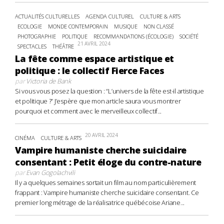
ACTUALITÉS CULTURELLES
AGENDA CULTUREL
CULTURE & ARTS
ECOLOGIE
MONDE CONTEMPORAIN
MUSIQUE
NON CLASSÉ
PHOTOGRAPHIE
POLITIQUE
RECOMMANDATIONS (ÉCOLOGIE)
SOCIÉTÉ
21 AVRIL 2024
SPECTACLES
THÉÂTRE
La fête comme espace artistique et
politique : le collectif Fierce Faces
par
Victoria de Bank
Si vous vous posez la question : “L’univers de la fête est-il artistique
et politique ?” J’espère que mon article saura vous montrer
pourquoi et comment avec le merveilleux collectif...
20 AVRIL 2024
CINÉMA
CULTURE & ARTS
Vampire humaniste cherche suicidaire
consentant : Petit éloge du contre-nature
par
Evan Gogolachvili
Il y a quelques semaines sortait un film au nom particulièrement
frappant : Vampire humaniste cherche suicidaire consentant. Ce
premier long métrage de la réalisatrice québécoise Ariane...