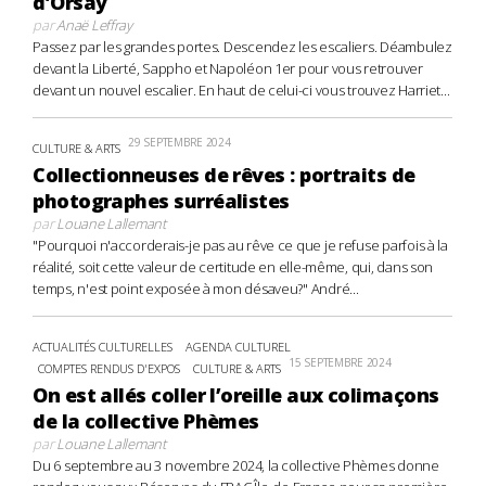
d’Orsay
par
Anaë Leffray
Passez par les grandes portes. Descendez les escaliers. Déambulez
devant la Liberté, Sappho et Napoléon 1er pour vous retrouver
devant un nouvel escalier. En haut de celui-ci vous trouvez Harriet...
29 SEPTEMBRE 2024
CULTURE & ARTS
Collectionneuses de rêves : portraits de
photographes surréalistes
par
Louane Lallemant
"Pourquoi n'accorderais-je pas au rêve ce que je refuse parfois à la
réalité, soit cette valeur de certitude en elle-même, qui, dans son
temps, n'est point exposée à mon désaveu?" André...
ACTUALITÉS CULTURELLES
AGENDA CULTUREL
15 SEPTEMBRE 2024
COMPTES RENDUS D'EXPOS
CULTURE & ARTS
On est allés coller l’oreille aux colimaçons
de la collective Phèmes
par
Louane Lallemant
Du 6 septembre au 3 novembre 2024, la collective Phèmes donne