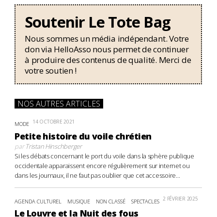
Soutenir Le Tote Bag
Nous sommes un média indépendant. Votre
don via HelloAsso nous permet de continuer
à produire des contenus de qualité. Merci de
votre soutien !
NOS AUTRES ARTICLES
14 OCTOBRE 2021
MODE
Petite histoire du voile chrétien
par
Tristan Hinschberger
Si les débats concernant le port du voile dans la sphère publique
occidentale apparaissent encore régulièrement sur internet ou
dans les journaux, il ne faut pas oublier que cet accessoire...
2 FÉVRIER 2025
AGENDA CULTUREL
MUSIQUE
NON CLASSÉ
SPECTACLES
Le Louvre et la Nuit des fous