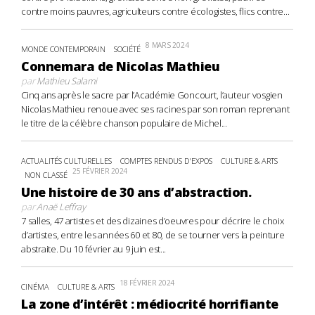
contre moins pauvres, agriculteurs contre écologistes, flics contre...
8 MARS 2024
MONDE CONTEMPORAIN
SOCIÉTÉ
Connemara de Nicolas Mathieu
par
Mathieu Salami
Cinq ans après le sacre par l’Académie Goncourt, l’auteur vosgien
Nicolas Mathieu renoue avec ses racines par son roman reprenant
le titre de la célèbre chanson populaire de Michel...
ACTUALITÉS CULTURELLES
COMPTES RENDUS D'EXPOS
CULTURE & ARTS
25 FÉVRIER 2024
NON CLASSÉ
Une histoire de 30 ans d’abstraction.
par
Anaë Leffray
7 salles, 47 artistes et des dizaines d’oeuvres pour décrire le choix
d’artistes, entre les années 60 et 80, de se tourner vers la peinture
abstraite. Du 10 février au 9 juin est...
18 FÉVRIER 2024
CINÉMA
CULTURE & ARTS
La zone d’intérêt : médiocrité horrifiante