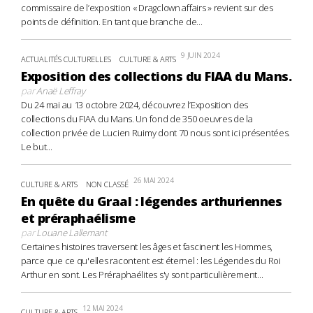
commissaire de l’exposition « Dragclown affairs » revient sur des
points de définition. En tant que branche de...
9 JUIN 2024
ACTUALITÉS CULTURELLES
CULTURE & ARTS
Exposition des collections du FIAA du Mans.
par
Anaë Leffray
Du 24 mai au 13 octobre 2024, découvrez l’Exposition des
collections du FIAA du Mans. Un fond de 350 oeuvres de la
collection privée de Lucien Ruimy dont 70 nous sont ici présentées.
Le but...
26 MAI 2024
CULTURE & ARTS
NON CLASSÉ
En quête du Graal : légendes arthuriennes
et préraphaélisme
par
Louane Lallemant
Certaines histoires traversent les âges et fascinent les Hommes,
parce que ce qu'elles racontent est éternel : les Légendes du Roi
Arthur en sont. Les Préraphaélites s'y sont particulièrement...
12 MAI 2024
CULTURE & ARTS