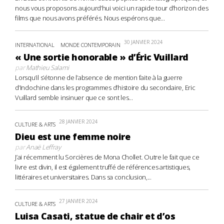
nous vous proposons aujourd’hui voici un rapide tour d’horizon des
films que nous avons préférés. Nous espérons que...
30 JANVIER 2024
INTERNATIONAL
MONDE CONTEMPORAIN
« Une sortie honorable » d’Éric Vuillard
par
Mathieu Salami
Lorsqu’il s’étonne de l’absence de mention faite à la guerre
d’Indochine dans les programmes d’histoire du secondaire, Eric
Vuillard semble insinuer que ce sont les...
28 JANVIER 2024
CULTURE & ARTS
Dieu est une femme noire
par
Anaë Leffray
J’ai récemment lu Sorcières de Mona Chollet. Outre le fait que ce
livre est divin, il est également truffé de références artistiques,
littéraires et universitaires. Dans sa conclusion,...
27 JANVIER 2024
CULTURE & ARTS
Luisa Casati, statue de chair et d’os