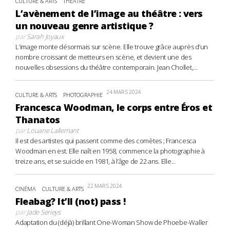
CULTURE & ARTS
THÉÂTRE
L’avènement de l’image au théâtre : vers
un nouveau genre artistique ?
par
Sarah Joyaux
L’image monte désormais sur scène. Elle trouve grâce auprès d’un
nombre croissant de metteurs en scène, et devient une des
nouvelles obsessions du théâtre contemporain. Jean Chollet,...
24 MARS 2024
CULTURE & ARTS
PHOTOGRAPHIE
Francesca Woodman, le corps entre Éros et
Thanatos
par
Louane Lallemant
Il est des artistes qui passent comme des comètes ; Francesca
Woodman en est. Elle naît en 1958, commence la photographie à
treize ans, et se suicide en 1981, à l’âge de 22 ans. Elle...
22 MARS 2024
CINÉMA
CULTURE & ARTS
Fleabag? It’ll (not) pass !
par
Jade Serieys
Adaptation du (déjà) brillant One-Woman Show de Phoebe-Waller