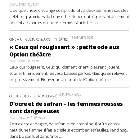
par
Sarah Joyaux
Quelque chose d’étrange s’est produit il y a deux semaines sous les
célèbres pyramides du Louvre. Le silence qui règne habituellement
une fois les portes du musée fermées fut brisé. La...
13 JANVIER 2025
CINÉMA
CULTURE & ARTS
THÉÂTRE
« Ceux qui rougissent » : petite ode aux
Option théâtre
par
Sarah Joyaux
Ceux qui rougissent. Ceux qui clament, crient, pleurent, jouent,
sourient. Timidement, les yeux baissés parfois. Mais qui se relèvent
progressivement. Bienvenue au cœur de l’Option théâtre....
2 JANVIER 2025
CULTURE & ARTS
NON CLASSÉ
D’ocre et de safran – les femmes rousses
sont dangereuses
par
Louane Lallemant
Il est d’ocre et d’agate, de safran et de cornaline. Il brûle dans le
haut d’une flamme, il fait la chaleur et tomber les feuilles. Kandinsky,
dans Du spirituel dans l’art et...