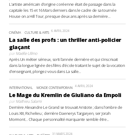
L’artiste américain d’origine coréenne était de passage dans la
capitale les 15 et 16 Mars derniers dans le cadre de sa tournée
House on a Hill Tour, presque deux ans après sa dernière...
6 AVRIL 2024
CINÉMA
CULTURE & ARTS
La salle des profs : un thriller anti-policier
glaçant
par
Maëlle Ullmo
Après Un métier sérieux, sorti l’année dernière et qui s’inscrivait
dans la longue lignée des films d’école traitant le sujet de la vocation
d’enseignant, plongez-vous dans La salle...
4 AVRIL 2024
INTERNATIONAL
MONDE CONTEMPORAIN
Le Mage du Kremlin de Giuliano da Empoli
par
Mathieu Salami
Derrière Alexandre Le Grand se trouvait Aristote ; dans l’ombre de
Louis XIII, Richelieu ; derrière Daenerys Targaryen, ser Jorah
Mormont… Chaque personnalité marquante semble être...
31 MARS 2024