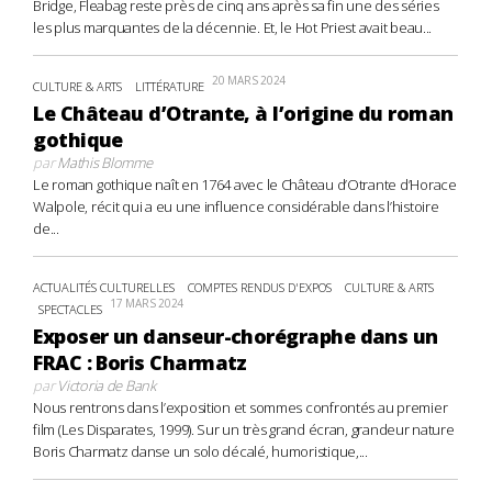
Bridge, Fleabag reste près de cinq ans après sa fin une des séries
les plus marquantes de la décennie. Et, le Hot Priest avait beau...
20 MARS 2024
CULTURE & ARTS
LITTÉRATURE
Le Château d’Otrante, à l’origine du roman
gothique
par
Mathis Blomme
Le roman gothique naît en 1764 avec le Château d’Otrante d’Horace
Walpole, récit qui a eu une influence considérable dans l’histoire
de...
ACTUALITÉS CULTURELLES
COMPTES RENDUS D'EXPOS
CULTURE & ARTS
17 MARS 2024
SPECTACLES
Exposer un danseur-chorégraphe dans un
FRAC : Boris Charmatz
par
Victoria de Bank
Nous rentrons dans l’exposition et sommes confrontés au premier
film (Les Disparates, 1999). Sur un très grand écran, grandeur nature
Boris Charmatz danse un solo décalé, humoristique,...