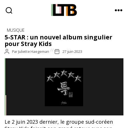
Le
Catégories
Tote
MUSIQUE
Bag
5-STAR : un nouvel album singulier
-
pour Stray Kids
Média
Auteur
Par
Juliette Haegeman
Date
27 juin 2023
d'information
de
de
quotidienne
l’article
l’article
Le 2 juin 2023 dernier, le groupe sud-coréen