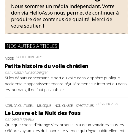
Nous sommes un média indépendant. Votre
don via HelloAsso nous permet de continuer à
produire des contenus de qualité. Merci de
votre soutien !
NOS AUTRES ARTICLES
14 OCTOBRE 2021
MODE
Petite histoire du voile chrétien
par
Tristan Hinschberger
Si les débats concernant le port du voile dans la sphère publique
occidentale apparaissent encore régulièrement sur internet ou dans
les journaux, il ne faut pas oublier...
2 FÉVRIER 2025
AGENDA CULTUREL
MUSIQUE
NON CLASSÉ
SPECTACLES
Le Louvre et la Nuit des fous
par
Sarah Joyaux
Quelque chose d’étrange s’est produit il y a deux semaines sous les
célèbres pyramides du Louvre. Le silence qui règne habituellement