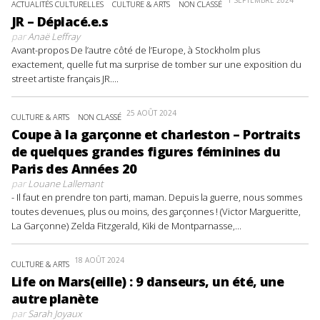
1 SEPTEMBRE 2024
ACTUALITÉS CULTURELLES
CULTURE & ARTS
NON CLASSÉ
JR – Déplacé.e.s
par
Anaë Leffray
Avant-propos De l’autre côté de l’Europe, à Stockholm plus
exactement, quelle fut ma surprise de tomber sur une exposition du
street artiste français JR....
25 AOÛT 2024
CULTURE & ARTS
NON CLASSÉ
Coupe à la garçonne et charleston – Portraits
de quelques grandes figures féminines du
Paris des Années 20
par
Louane Lallemant
- Il faut en prendre ton parti, maman. Depuis la guerre, nous sommes
toutes devenues, plus ou moins, des garçonnes ! (Victor Margueritte,
La Garçonne) Zelda Fitzgerald, Kiki de Montparnasse,...
18 AOÛT 2024
CULTURE & ARTS
Life on Mars(eille) : 9 danseurs, un été, une
autre planète
par
Sarah Joyaux