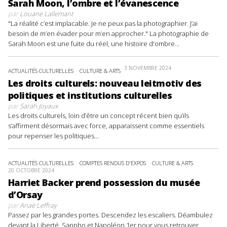
Sarah Moon, l’ombre et l’évanescence
par
Louane Lallemant
"La réalité c’est implacable. Je ne peux pas la photographier. J’ai
besoin de m’en évader pour m’en approcher." La photographie de
Sarah Moon est une fuite du réel, une histoire d'ombre...
3 NOVEMBRE 2024
ACTUALITÉS CULTURELLES
CULTURE & ARTS
Les droits culturels: nouveau leitmotiv des
politiques et institutions culturelles
par
Sarah Joyaux
Les droits culturels, loin d’être un concept récent bien qu’ils
s’affirment désormais avec force, apparaissent comme essentiels
pour repenser les politiques...
ACTUALITÉS CULTURELLES
COMPTES RENDUS D'EXPOS
CULTURE & ARTS
20 OCTOBRE 2024
Harriet Backer prend possession du musée
d’Orsay
par
Anaë Leffray
Passez par les grandes portes. Descendez les escaliers. Déambulez
devant la Liberté, Sappho et Napoléon 1er pour vous retrouver