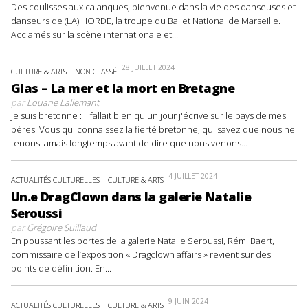
Des coulisses aux calanques, bienvenue dans la vie des danseuses et
danseurs de (LA) HORDE, la troupe du Ballet National de Marseille.
Acclamés sur la scène internationale et...
28 JUILLET 2024
CULTURE & ARTS
NON CLASSÉ
Glas – La mer et la mort en Bretagne
par
Louane Lallemant
Je suis bretonne : il fallait bien qu'un jour j'écrive sur le pays de mes
pères. Vous qui connaissez la fierté bretonne, qui savez que nous ne
tenons jamais longtemps avant de dire que nous venons...
4 JUILLET 2024
ACTUALITÉS CULTURELLES
CULTURE & ARTS
Un.e DragClown dans la galerie Natalie
Seroussi
par
Grégoire Suillaud
En poussant les portes de la galerie Natalie Seroussi, Rémi Baert,
commissaire de l’exposition « Dragclown affairs » revient sur des
points de définition. En...
9 JUIN 2024
ACTUALITÉS CULTURELLES
CULTURE & ARTS