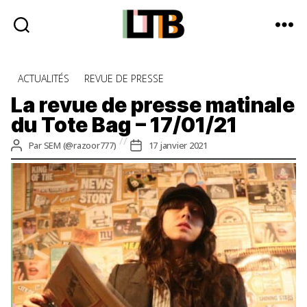
Le
Tote
Catégories
ACTUALITÉS
REVUE DE PRESSE
Bag
-
La revue de presse matinale
Média
du Tote Bag – 17/01/21
d'information
quotidienne
Auteur
Date
Par
SEM (@razoor777)
17 janvier 2021
de
de
l’article
l’article