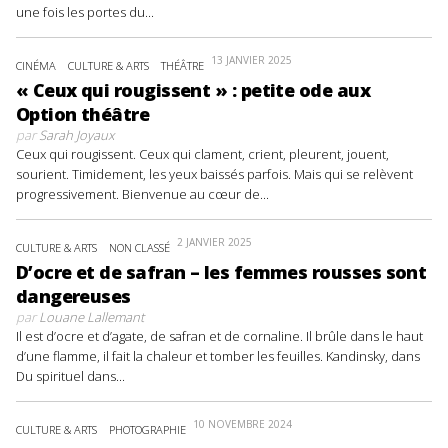
une fois les portes du...
13 JANVIER 2025
CINÉMA
CULTURE & ARTS
THÉÂTRE
« Ceux qui rougissent » : petite ode aux
Option théâtre
par
Sarah Joyaux
Ceux qui rougissent. Ceux qui clament, crient, pleurent, jouent,
sourient. Timidement, les yeux baissés parfois. Mais qui se relèvent
progressivement. Bienvenue au cœur de...
2 JANVIER 2025
CULTURE & ARTS
NON CLASSÉ
D’ocre et de safran – les femmes rousses sont
dangereuses
par
Louane Lallemant
Il est d’ocre et d’agate, de safran et de cornaline. Il brûle dans le haut
d’une flamme, il fait la chaleur et tomber les feuilles. Kandinsky, dans
Du spirituel dans...
10 NOVEMBRE 2024
CULTURE & ARTS
PHOTOGRAPHIE