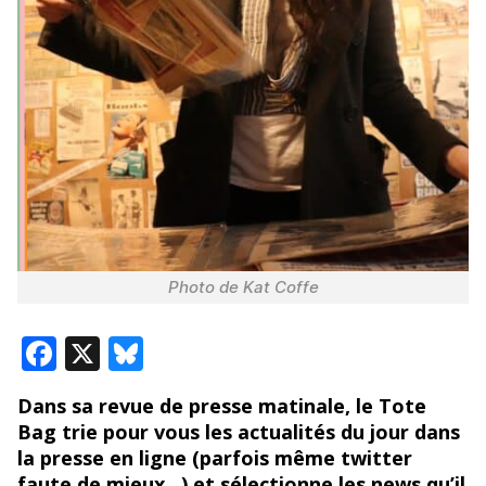
Photo de Kat Coffe
F
X
Bl
ac
u
Dans sa revue de presse matinale, le Tote
e
e
Bag trie pour vous les actualités du jour dans
b
sk
la presse en ligne (parfois même twitter
faute de mieux…) et sélectionne les news qu’il