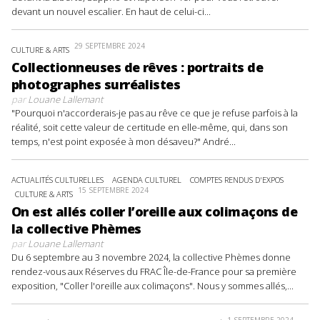
devant un nouvel escalier. En haut de celui-ci...
29 SEPTEMBRE 2024
CULTURE & ARTS
Collectionneuses de rêves : portraits de
photographes surréalistes
par
Louane Lallemant
"Pourquoi n'accorderais-je pas au rêve ce que je refuse parfois à la
réalité, soit cette valeur de certitude en elle-même, qui, dans son
temps, n'est point exposée à mon désaveu?" André...
ACTUALITÉS CULTURELLES
AGENDA CULTUREL
COMPTES RENDUS D'EXPOS
15 SEPTEMBRE 2024
CULTURE & ARTS
On est allés coller l’oreille aux colimaçons de
la collective Phèmes
par
Louane Lallemant
Du 6 septembre au 3 novembre 2024, la collective Phèmes donne
rendez-vous aux Réserves du FRAC Île-de-France pour sa première
exposition, "Coller l'oreille aux colimaçons". Nous y sommes allés,...