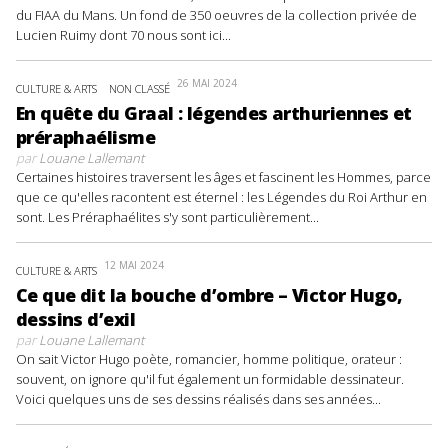
du FIAA du Mans. Un fond de 350 oeuvres de la collection privée de
Lucien Ruimy dont 70 nous sont ici...
26 MAI 2024
CULTURE & ARTS
NON CLASSÉ
En quête du Graal : légendes arthuriennes et
préraphaélisme
par
Louane Lallemant
Certaines histoires traversent les âges et fascinent les Hommes, parce
que ce qu'elles racontent est éternel : les Légendes du Roi Arthur en
sont. Les Préraphaélites s'y sont particulièrement...
12 MAI 2024
CULTURE & ARTS
Ce que dit la bouche d’ombre – Victor Hugo,
dessins d’exil
par
Louane Lallemant
On sait Victor Hugo poète, romancier, homme politique, orateur :
souvent, on ignore qu'il fut également un formidable dessinateur.
Voici quelques uns de ses dessins réalisés dans ses années...