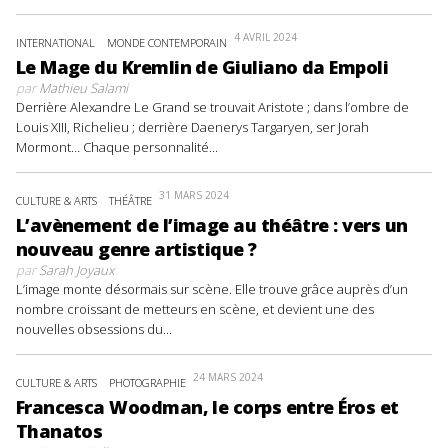
4 AVRIL 2024
INTERNATIONAL
MONDE CONTEMPORAIN
Le Mage du Kremlin de Giuliano da Empoli
par
Mathieu Salami
Derrière Alexandre Le Grand se trouvait Aristote ; dans l’ombre de
Louis XIII, Richelieu ; derrière Daenerys Targaryen, ser Jorah
Mormont… Chaque personnalité...
31 MARS 2024
CULTURE & ARTS
THÉÂTRE
L’avènement de l’image au théâtre : vers un
nouveau genre artistique ?
par
Sarah Joyaux
L’image monte désormais sur scène. Elle trouve grâce auprès d’un
nombre croissant de metteurs en scène, et devient une des
nouvelles obsessions du...
24 MARS 2024
CULTURE & ARTS
PHOTOGRAPHIE
Francesca Woodman, le corps entre Éros et
Thanatos