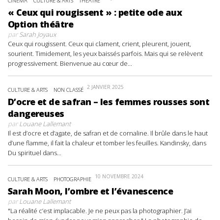
CINÉMA
CULTURE & ARTS
THÉÂTRE
« Ceux qui rougissent » : petite ode aux
Option théâtre
par
Sarah Joyaux
Ceux qui rougissent. Ceux qui clament, crient, pleurent, jouent,
sourient. Timidement, les yeux baissés parfois. Mais qui se relèvent
progressivement. Bienvenue au cœur de...
2 JANVIER 2025
CULTURE & ARTS
NON CLASSÉ
D’ocre et de safran – les femmes rousses sont
dangereuses
par
Louane Lallemant
Il est d’ocre et d’agate, de safran et de cornaline. Il brûle dans le haut
d’une flamme, il fait la chaleur et tomber les feuilles. Kandinsky, dans
Du spirituel dans...
10 NOVEMBRE 2024
CULTURE & ARTS
PHOTOGRAPHIE
Sarah Moon, l’ombre et l’évanescence
par
Louane Lallemant
"La réalité c’est implacable. Je ne peux pas la photographier. J’ai