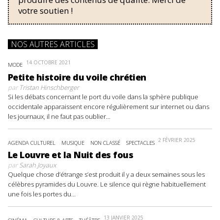
votre soutien !
NOS AUTRES ARTICLES
14 OCTOBRE 2021
MODE
Petite histoire du voile chrétien
par
Tristan Hinschberger
Si les débats concernant le port du voile dans la sphère publique
occidentale apparaissent encore régulièrement sur internet ou dans
les journaux, il ne faut pas oublier...
2 FÉVRIER 2025
AGENDA CULTUREL
MUSIQUE
NON CLASSÉ
SPECTACLES
Le Louvre et la Nuit des fous
par
Sarah Joyaux
Quelque chose d’étrange s’est produit il y a deux semaines sous les
célèbres pyramides du Louvre. Le silence qui règne habituellement
une fois les portes du...
13 JANVIER 2025