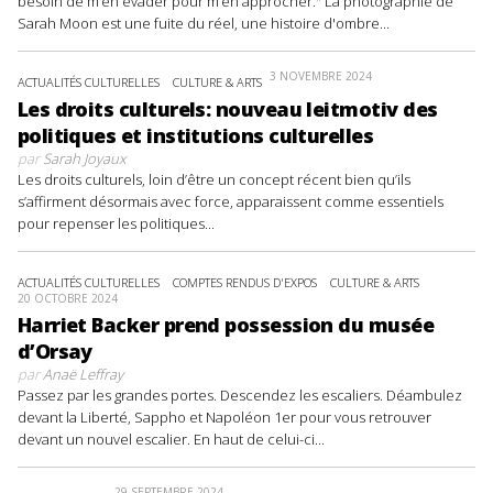
besoin de m’en évader pour m’en approcher." La photographie de
Sarah Moon est une fuite du réel, une histoire d'ombre...
3 NOVEMBRE 2024
ACTUALITÉS CULTURELLES
CULTURE & ARTS
Les droits culturels: nouveau leitmotiv des
politiques et institutions culturelles
par
Sarah Joyaux
Les droits culturels, loin d’être un concept récent bien qu’ils
s’affirment désormais avec force, apparaissent comme essentiels
pour repenser les politiques...
ACTUALITÉS CULTURELLES
COMPTES RENDUS D'EXPOS
CULTURE & ARTS
20 OCTOBRE 2024
Harriet Backer prend possession du musée
d’Orsay
par
Anaë Leffray
Passez par les grandes portes. Descendez les escaliers. Déambulez
devant la Liberté, Sappho et Napoléon 1er pour vous retrouver
devant un nouvel escalier. En haut de celui-ci...
29 SEPTEMBRE 2024