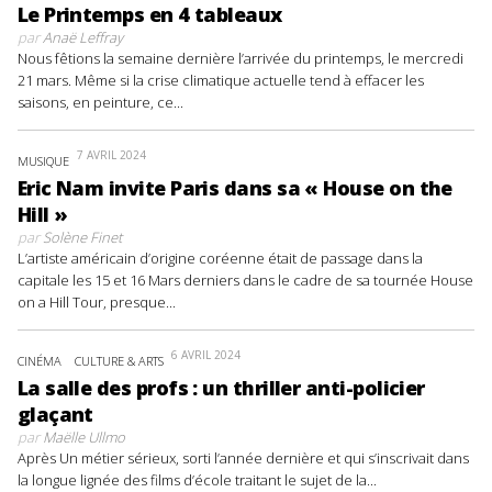
Le Printemps en 4 tableaux
par
Anaë Leffray
Nous fêtions la semaine dernière l’arrivée du printemps, le mercredi
21 mars. Même si la crise climatique actuelle tend à effacer les
saisons, en peinture, ce...
7 AVRIL 2024
MUSIQUE
Eric Nam invite Paris dans sa « House on the
Hill »
par
Solène Finet
L’artiste américain d’origine coréenne était de passage dans la
capitale les 15 et 16 Mars derniers dans le cadre de sa tournée House
on a Hill Tour, presque...
6 AVRIL 2024
CINÉMA
CULTURE & ARTS
La salle des profs : un thriller anti-policier
glaçant
par
Maëlle Ullmo
Après Un métier sérieux, sorti l’année dernière et qui s’inscrivait dans
la longue lignée des films d’école traitant le sujet de la...