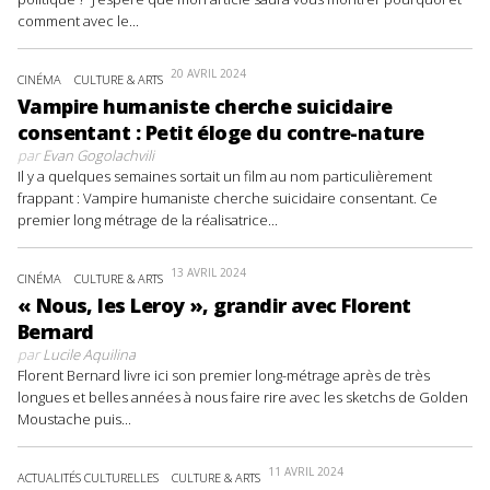
comment avec le...
20 AVRIL 2024
CINÉMA
CULTURE & ARTS
Vampire humaniste cherche suicidaire
consentant : Petit éloge du contre-nature
par
Evan Gogolachvili
Il y a quelques semaines sortait un film au nom particulièrement
frappant : Vampire humaniste cherche suicidaire consentant. Ce
premier long métrage de la réalisatrice...
13 AVRIL 2024
CINÉMA
CULTURE & ARTS
« Nous, les Leroy », grandir avec Florent
Bernard
par
Lucile Aquilina
Florent Bernard livre ici son premier long-métrage après de très
longues et belles années à nous faire rire avec les sketchs de Golden
Moustache puis...
11 AVRIL 2024
ACTUALITÉS CULTURELLES
CULTURE & ARTS