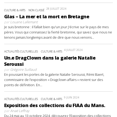
28 JUILLET 2024
CULTURE & ARTS
NON CLASSÉ
Glas – La mer et la mort en Bretagne
par
Louane Lallemant
Je suis bretonne : il fallait bien qu'un jour j'écrive sur le pays de mes
pères. Vous qui connaissez la fierté bretonne, qui savez que nous ne
tenons jamais longtemps avant de dire que nous venons...
4 JUILLET 2024
ACTUALITÉS CULTURELLES
CULTURE & ARTS
Un.e DragClown dans la galerie Natalie
Seroussi
par
Grégoire Suillaud
En poussant les portes de la galerie Natalie Seroussi, Rémi Baert,
commissaire de l’exposition « Dragclown affairs » revient sur des
points de définition. En...
9 JUIN 2024
ACTUALITÉS CULTURELLES
CULTURE & ARTS
Exposition des collections du FIAA du Mans.
par
Anaë Leffray
Du 24 mai au 13 octobre 2024, découvrez l’Exposition des collections