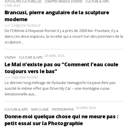
ACTUALITÉS CULTURELLES
COMPTES RENDUS D'EXPOS
CULTURE & ARTS
5 MAI 2024
Brancusi, pierre angulaire de la sculpture
moderne
par
Grégoire Suillaud
De l’Olténie à l’impasse Ronsin il y a près de 2000 km. Pourtant, il y a
dans ces deux espaces, la recette qui a nourri l’un des pionniers de la
sculpture...
28 AVRIL 2024
CINÉMA
CULTURE & ARTS
Le Mal n’existe pas ou “Comment l’eau coule
toujours vers le bas”
par
Gabriela Portillo
Le dernier long métrage de Ryûsuke Hamaguchi n’a peut-être pas
suscité le même effet que Drive My Car – une montagne russe
émotionnelle aux...
26 AVRIL 2024
CULTURE & ARTS
NON CLASSÉ
PHOTOGRAPHIE
Donne-moi quelque chose qui ne meure pas :
petit essai sur la Photographie