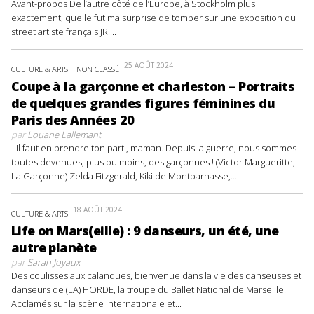
Avant-propos De l’autre côté de l’Europe, à Stockholm plus
exactement, quelle fut ma surprise de tomber sur une exposition du
street artiste français JR....
25 AOÛT 2024
CULTURE & ARTS
NON CLASSÉ
Coupe à la garçonne et charleston – Portraits
de quelques grandes figures féminines du
Paris des Années 20
par
Louane Lallemant
- Il faut en prendre ton parti, maman. Depuis la guerre, nous sommes
toutes devenues, plus ou moins, des garçonnes ! (Victor Margueritte,
La Garçonne) Zelda Fitzgerald, Kiki de Montparnasse,...
18 AOÛT 2024
CULTURE & ARTS
Life on Mars(eille) : 9 danseurs, un été, une
autre planète
par
Sarah Joyaux
Des coulisses aux calanques, bienvenue dans la vie des danseuses et
danseurs de (LA) HORDE, la troupe du Ballet National de Marseille.
Acclamés sur la scène internationale et...