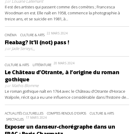
par
Louane Lallemant
Il est des artistes qui passent comme des comètes ; Francesca
Woodman en est. Elle naît en 1958, commence la photographie à
treize ans, et se suicide en 1981, à...
22 MARS 2024
CINÉMA
CULTURE & ARTS
Fleabag? It’ll (not) pass !
par
Jade Serieys
...
20 MARS 2024
CULTURE & ARTS
LITTÉRATURE
Le Château d’Otrante, à l’origine du roman
gothique
par
Mathis Blomme
Le roman gothique naît en 1764 avec le Château d’Otrante d’Horace
Walpole, récit qui a eu une influence considérable dans l’histoire de...
ACTUALITÉS CULTURELLES
COMPTES RENDUS D'EXPOS
CULTURE & ARTS
17 MARS 2024
SPECTACLES
Exposer un danseur-chorégraphe dans un
FRAC : Boris Charmatz