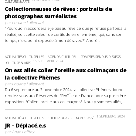
CULTURE & ARTS
Collectionneuses de rêves : portraits de
photographes surréalistes
par
Louane Lallemant
"Pourquoi n'accorderais-je pas au rêve ce que je refuse parfois à la
réalité, soit cette valeur de certitude en elle-même, qui, dans son
temps, n'est point exposée à mon désaveu?" André...
ACTUALITÉS CULTURELLES
AGENDA CULTUREL
COMPTES RENDUS D'EXPOS
15 SEPTEMBRE 2024
CULTURE & ARTS
On est allés coller l’oreille aux colimaçons de
la collective Phèmes
par
Louane Lallemant
Du 6 septembre au 3 novembre 2024, la collective Phèmes donne
rendez-vous aux Réserves du FRAC Île-de-France pour sa première
exposition, "Coller l'oreille aux colimaçons". Nous y sommes allés,...
1 SEPTEMBRE 2024
ACTUALITÉS CULTURELLES
CULTURE & ARTS
NON CLASSÉ
JR – Déplacé.e.s
par
Anaë Leffray