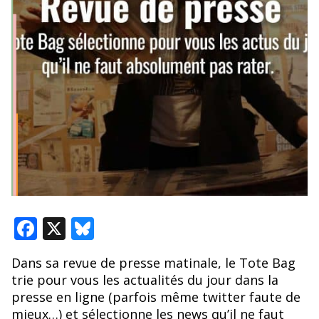
F
X
Bl
ac
u
Dans sa revue de presse matinale, le Tote Bag
e
e
trie pour vous les actualités du jour dans la
b
sk
presse en ligne (parfois même twitter faute de
mieux…) et sélectionne les news qu’il ne faut