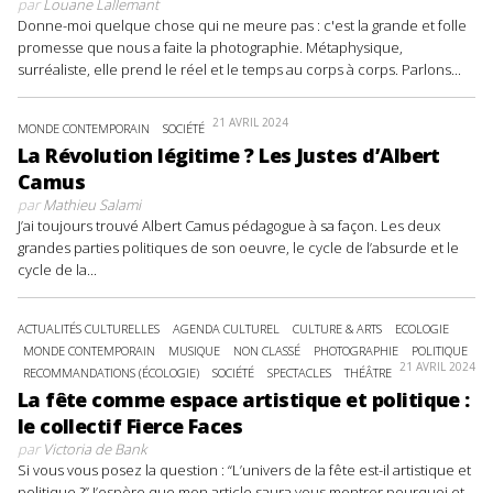
par
Louane Lallemant
Donne-moi quelque chose qui ne meure pas : c'est la grande et folle
promesse que nous a faite la photographie. Métaphysique,
surréaliste, elle prend le réel et le temps au corps à corps. Parlons...
21 AVRIL 2024
MONDE CONTEMPORAIN
SOCIÉTÉ
La Révolution légitime ? Les Justes d’Albert
Camus
par
Mathieu Salami
J’ai toujours trouvé Albert Camus pédagogue à sa façon. Les deux
grandes parties politiques de son oeuvre, le cycle de l’absurde et le
cycle de la...
ACTUALITÉS CULTURELLES
AGENDA CULTUREL
CULTURE & ARTS
ECOLOGIE
MONDE CONTEMPORAIN
MUSIQUE
NON CLASSÉ
PHOTOGRAPHIE
POLITIQUE
21 AVRIL 2024
RECOMMANDATIONS (ÉCOLOGIE)
SOCIÉTÉ
SPECTACLES
THÉÂTRE
La fête comme espace artistique et politique :
le collectif Fierce Faces
par
Victoria de Bank
Si vous vous posez la question : “L’univers de la fête est-il artistique et
politique ?” J’espère que mon article saura vous montrer pourquoi et