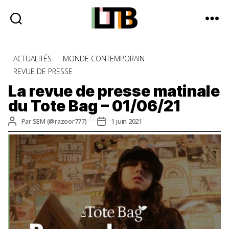
Le
Tote
Catégories
ACTUALITÉS
MONDE CONTEMPORAIN
Bag
REVUE DE PRESSE
-
Média
La revue de presse matinale
d'information
du Tote Bag – 01/06/21
quotidienne
Auteur
Date
Par
SEM (@razoor777)
1 juin 2021
de
de
l’article
l’article