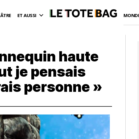
ÉÂTRE
ET AUSSI
MONDE
annequin haute
ut je pensais
rais personne »