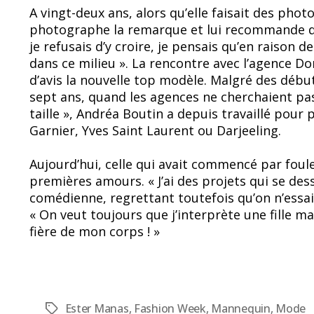
A vingt-deux ans, alors qu’elle faisait des pho
photographe la remarque et lui recommande d
je refusais d’y croire, je pensais qu’en raison 
dans ce milieu ». La rencontre avec l’agence D
d’avis la nouvelle top modèle. Malgré des débuts
sept ans, quand les agences ne cherchaient 
taille », Andréa Boutin a depuis travaillé po
Garnier, Yves Saint Laurent ou Darjeeling.
Aujourd’hui, celle qui avait commencé par foule
premières amours. « J’ai des projets qui se des
comédienne, regrettant toutefois qu’on n’essaie
« On veut toujours que j’interprète une fille mal
fière de mon corps ! »
Ester Manas
,
Fashion Week
,
Mannequin
,
Mode
Étiquettes