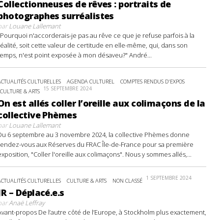
Collectionneuses de rêves : portraits de
photographes surréalistes
par
Louane Lallemant
"Pourquoi n'accorderais-je pas au rêve ce que je refuse parfois à la
réalité, soit cette valeur de certitude en elle-même, qui, dans son
temps, n'est point exposée à mon désaveu?" André...
ACTUALITÉS CULTURELLES
AGENDA CULTUREL
COMPTES RENDUS D'EXPOS
15 SEPTEMBRE 2024
CULTURE & ARTS
On est allés coller l’oreille aux colimaçons de la
collective Phèmes
par
Louane Lallemant
Du 6 septembre au 3 novembre 2024, la collective Phèmes donne
rendez-vous aux Réserves du FRAC Île-de-France pour sa première
exposition, "Coller l'oreille aux colimaçons". Nous y sommes allés,...
1 SEPTEMBRE 2024
ACTUALITÉS CULTURELLES
CULTURE & ARTS
NON CLASSÉ
JR – Déplacé.e.s
par
Anaë Leffray
Avant-propos De l’autre côté de l’Europe, à Stockholm plus exactement,