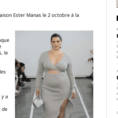
aison Ester Manas le 2 octobre à la
laque
e
, le
les
 y a
t de