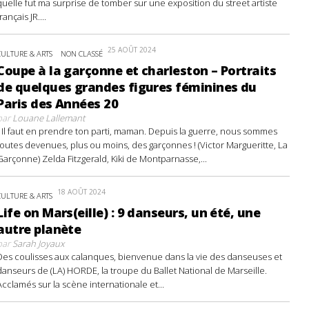
quelle fut ma surprise de tomber sur une exposition du street artiste
français JR....
25 AOÛT 2024
CULTURE & ARTS
NON CLASSÉ
Coupe à la garçonne et charleston – Portraits
de quelques grandes figures féminines du
Paris des Années 20
par
Louane Lallemant
- Il faut en prendre ton parti, maman. Depuis la guerre, nous sommes
toutes devenues, plus ou moins, des garçonnes ! (Victor Margueritte, La
Garçonne) Zelda Fitzgerald, Kiki de Montparnasse,...
18 AOÛT 2024
CULTURE & ARTS
Life on Mars(eille) : 9 danseurs, un été, une
autre planète
par
Sarah Joyaux
Des coulisses aux calanques, bienvenue dans la vie des danseuses et
danseurs de (LA) HORDE, la troupe du Ballet National de Marseille.
Acclamés sur la scène internationale et...