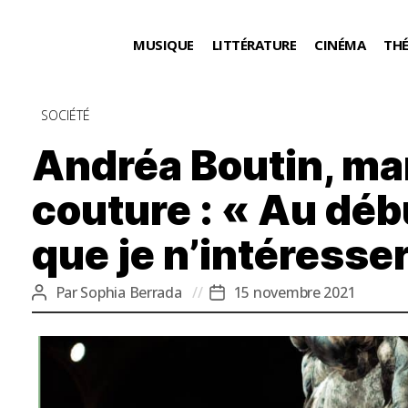
MUSIQUE
LITTÉRATURE
CINÉMA
TH
Catégories
SOCIÉTÉ
Andréa Boutin, m
couture : « Au déb
que je n’intéresse
Par
Sophia Berrada
15 novembre 2021
Auteur
Date
de
de
l’article
l’article