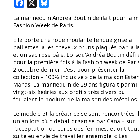
F
X
Bl
ac
u
La mannequin Andréa Boutin défilait pour la m
e
e
Fashion Week de Paris.
b
sk
o
y
Elle porte une robe moulante fendue grise à
paillettes, a les cheveux bruns plaqués par la 
o
et un sac rose pâle. Lorsqu’Andréa Boutin défil
k
pour la première fois à la fashion week de Paris
2 octobre dernier, c’est pour présenter la
collection « 100% inclusive » de la maison Ester
Manas. La mannequin de 29 ans figurait parmi 
vingt-six égéries aux profils très divers qui
foulaient le podium de la maison des métallos.
Le modèle et la créatrice se sont rencontrées il
un an lors d’un débat organisé par Canal+ sur
l’acceptation du corps des femmes, et ont tou
suite eu envie de travailler ensemble.
« Les