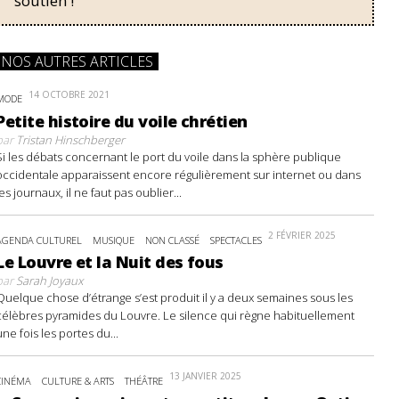
soutien !
NOS AUTRES ARTICLES
14 OCTOBRE 2021
MODE
Petite histoire du voile chrétien
par
Tristan Hinschberger
Si les débats concernant le port du voile dans la sphère publique
occidentale apparaissent encore régulièrement sur internet ou dans
les journaux, il ne faut pas oublier...
2 FÉVRIER 2025
AGENDA CULTUREL
MUSIQUE
NON CLASSÉ
SPECTACLES
Le Louvre et la Nuit des fous
par
Sarah Joyaux
Quelque chose d’étrange s’est produit il y a deux semaines sous les
célèbres pyramides du Louvre. Le silence qui règne habituellement
une fois les portes du...
13 JANVIER 2025
CINÉMA
CULTURE & ARTS
THÉÂTRE