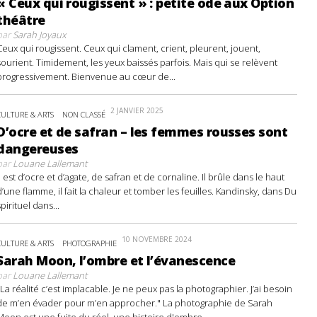
« Ceux qui rougissent » : petite ode aux Option
théâtre
par
Sarah Joyaux
Ceux qui rougissent. Ceux qui clament, crient, pleurent, jouent,
sourient. Timidement, les yeux baissés parfois. Mais qui se relèvent
progressivement. Bienvenue au cœur de...
2 JANVIER 2025
CULTURE & ARTS
NON CLASSÉ
D’ocre et de safran – les femmes rousses sont
dangereuses
par
Louane Lallemant
Il est d’ocre et d’agate, de safran et de cornaline. Il brûle dans le haut
d’une flamme, il fait la chaleur et tomber les feuilles. Kandinsky, dans Du
spirituel dans...
10 NOVEMBRE 2024
CULTURE & ARTS
PHOTOGRAPHIE
Sarah Moon, l’ombre et l’évanescence
par
Louane Lallemant
"La réalité c’est implacable. Je ne peux pas la photographier. J’ai besoin
de m’en évader pour m’en approcher." La photographie de Sarah
Moon est une fuite du réel, une histoire d'ombre...