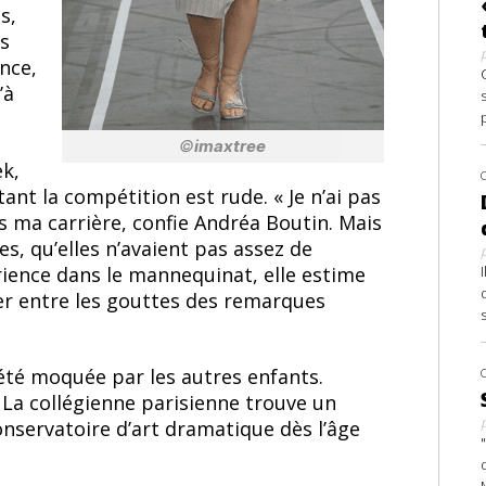
s,
és
once,
’à
©
imaxtree
ek,
nt la compétition est rude. « Je n’ai pas
ma carrière, confie Andréa Boutin. Mais
es, qu’elles n’avaient pas assez de
rience dans le mannequinat, elle estime
ser entre les gouttes des remarques
 été moquée par les autres enfants.
. La collégienne parisienne trouve un
onservatoire d’art dramatique dès l’âge