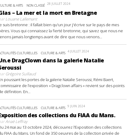
28 JUILLET 2024
CULTURE & ARTS
NON CLASSÉ
Glas – La mer et la mort en Bretagne
par
Louane Lallemant
Je suis bretonne : il fallait bien qu'un jour j'écrive sur le pays de mes
pères. Vous qui connaissez la fierté bretonne, qui savez que nous ne
tenons jamais longtemps avant de dire que nous venons...
4 JUILLET 2024
ACTUALITÉS CULTURELLES
CULTURE & ARTS
Un.e DragClown dans la galerie Natalie
Seroussi
par
Grégoire Suillaud
En poussant les portes de la galerie Natalie Seroussi, Rémi Baert,
commissaire de l’exposition « Dragclown affairs » revient sur des points
de définition. En...
9 JUIN 2024
ACTUALITÉS CULTURELLES
CULTURE & ARTS
Exposition des collections du FIAA du Mans.
par
Anaë Leffray
Du 24 mai au 13 octobre 2024, découvrez l’Exposition des collections
du FIAA du Mans. Un fond de 350 oeuvres de la collection privée de