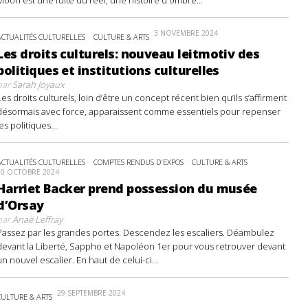
3 NOVEMBRE 2024
ACTUALITÉS CULTURELLES
CULTURE & ARTS
Les droits culturels: nouveau leitmotiv des
politiques et institutions culturelles
par
Sarah Joyaux
Les droits culturels, loin d’être un concept récent bien qu’ils s’affirment
désormais avec force, apparaissent comme essentiels pour repenser
les politiques...
ACTUALITÉS CULTURELLES
COMPTES RENDUS D'EXPOS
CULTURE & ARTS
20 OCTOBRE 2024
Harriet Backer prend possession du musée
d’Orsay
par
Anaë Leffray
Passez par les grandes portes. Descendez les escaliers. Déambulez
devant la Liberté, Sappho et Napoléon 1er pour vous retrouver devant
un nouvel escalier. En haut de celui-ci...
29 SEPTEMBRE 2024
CULTURE & ARTS