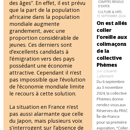
COMPTES RENDUS
des âges”. En effet, il est prévu
D'EXPOS
que la part de la population
CULTURE & ARTS
africaine dans la population
15 SEPTEMBRE 2024
On est allés
mondiale augmente
coller
grandement, avec une
l’oreille aux
proportion considérable de
colimaçons
jeunes. Ces derniers sont
de la
d’excellents candidats à
collective
l’émigration vers des pays
Phèmes
possédant une économie
par
Louane
attractive. Cependant il n’est
Lallemant
pas impossible que l’évolution
Du 6 septembre
de l’économie mondiale limite
au 3 novembre
le recours à cette solution.
2024, la collective
Phèmes donne
rendez-vous aux
La situation en France n’est
Réserves du FRAC
pas aussi alarmante que celle
Île-de-France
du Japon, mais plusieurs voix
pour sa première
s’interrogent sur l’absence de
exposition, "Coller