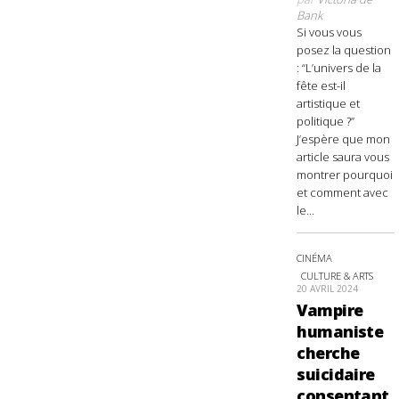
Bank
Si vous vous
posez la question
: “L’univers de la
fête est-il
artistique et
politique ?”
J’espère que mon
article saura vous
montrer pourquoi
et comment avec
le...
CINÉMA
CULTURE & ARTS
20 AVRIL 2024
Vampire
humaniste
cherche
suicidaire
consentant