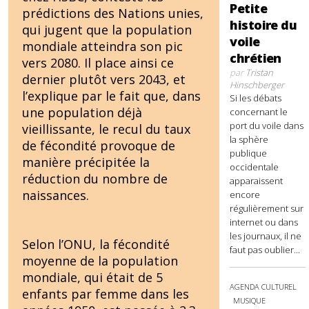
Petite
prédictions des Nations unies,
histoire du
qui jugent que la population
voile
mondiale atteindra son pic
chrétien
vers 2080. Il place ainsi ce
par
Tristan
dernier plutôt vers 2043, et
Hinschberger
l’explique par le fait que, dans
Si les débats
une population déjà
concernant le
port du voile dans
vieillissante, le recul du taux
la sphère
de fécondité provoque de
publique
manière précipitée la
occidentale
réduction du nombre de
apparaissent
naissances.
encore
régulièrement sur
internet ou dans
les journaux, il ne
Selon l’ONU, la fécondité
faut pas oublier...
moyenne de la population
mondiale, qui était de 5
AGENDA CULTUREL
enfants par femme dans les
MUSIQUE