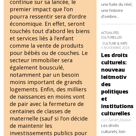
continue sur sa lancée, le
une fuite du réel,
premier impact que l’on
une histoire
pourra ressentir sera d’ordre
d'ombre...
économique. En effet, seront
touchés tout d’abord les biens
ACTUALITÉS
et services liés à l’enfant
CULTURELLES
CULTURE & ARTS
comme la vente de produits
3 NOVEMBRE 2024
pour bébés ou de couches. Le
Les droits
secteur immobilier sera
culturels:
également bousculé,
nouveau
notamment par un besoin
leitmotiv
moins important de grands
des
logements. Enfin, des milliers
politiques
de naissances en moins vont
et
de pair avec la fermeture de
institutions
centaines de classes de
culturelles
maternelle (sauf si l’on décide
par
Sarah Joyaux
de maintenir les
Les droits
culturels, loin
investissements publics pour