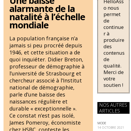
Une baisse
HelloAss
nécessaire
b
sk
alarmante de la
o nous
pour une
natalité à l’échelle
permet
o
y
régularisati
de
on,
mondiale
o
continue
passant
k
r à
de trois...
La population française n’a
produire
jamais si peu procréé depuis
des
1946, et cette situation a de
contenus
de
quoi inquiéter. Didier Breton,
qualité.
professeur de démographie à
Merci de
l’université de Strasbourg et
votre
chercheur associé à l’Institut
soutien !
national de démographie,
parle d’une baisse des
naissances régulière et
NOS AUTRES
durable « exceptionnelle ».
ARTICLES
Ce constat n’est pas isolé,
James Pomeroy, économiste
MODE
14 OCTOBRE 2021
chez HSBC, conteste les