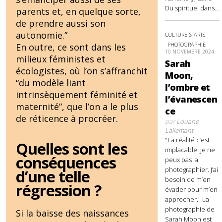
Du spirituel dans...
parents et, en quelque sorte,
de prendre aussi son
autonomie.”
CULTURE & ARTS
PHOTOGRAPHIE
En outre, ce sont dans les
10 NOVEMBRE 2024
milieux féministes et
Sarah
écologistes, où l’on s’affranchit
Moon,
“du modèle liant
l’ombre et
intrinsèquement féminité et
l’évanescen
maternité”, que l’on a le plus
ce
de réticence à procréer.
par
Louane
Lallemant
"La réalité c’est
Quelles sont les
implacable. Je ne
conséquences
peux pas la
photographier. J’ai
d’une telle
besoin de m’en
régression ?
évader pour m’en
approcher." La
photographie de
Si la baisse des naissances
Sarah Moon est