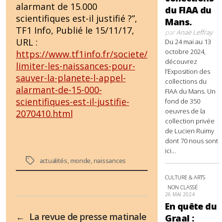
alarmant de 15.000
du FIAA du
scientifiques est-il justifié ?”,
Mans.
TF1 Info, Publié le 15/11/17,
par
Anaë Leffray
URL :
Du 24 mai au 13
octobre 2024,
https://www.tf1info.fr/societe/
découvrez
limiter-les-naissances-pour-
l’Exposition des
sauver-la-planete-l-appel-
collections du
alarmant-de-15-000-
FIAA du Mans. Un
scientifiques-est-il-justifie-
fond de 350
oeuvres de la
2070410.html
collection privée
de Lucien Ruimy
dont 70 nous sont
ici...
Étiquettes
actualités
,
monde
,
naissances
CULTURE & ARTS
NON CLASSÉ
26 MAI 2024
En quête du
←
La revue de presse matinale
Graal :