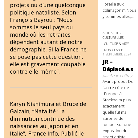
l'oreille aux
projets ou d’une quelconque
colimaçons". Nous
politique nataliste. Selon
y sommes allés,...
François Bayrou : “Nous
sommes le seul pays du
ACTUALITÉS
monde où les retraites
CULTURELLES
dépendent autant de notre
CULTURE & ARTS
démographie. Si la France ne
NON CLASSÉ
1 SEPTEMBRE 2024
se pose pas cette question,
JR –
elle est gravement coupable
Déplacé.e.s
contre elle-même”.
par
Anaë Leffray
Avant-propos De
l’autre côté de
l’Europe, à
Stockholm plus
Karyn Nishimura et Bruce de
exactement,
Galzain, “Natalité : la
quelle fut ma
diminution continue des
surprise de
tomber sur une
naissances au Japon et en
exposition du
Italie”, France Info, Publié le
street artiste