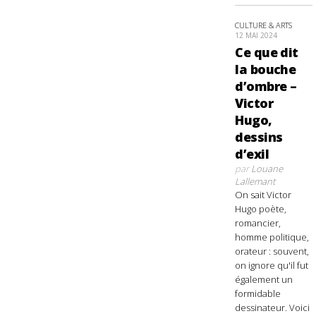
CULTURE & ARTS
12 MAI 2024
Ce que dit
la bouche
d’ombre –
Victor
Hugo,
dessins
d’exil
par
Louane
Lallemant
On sait Victor
Hugo poète,
romancier,
homme politique,
orateur : souvent,
on ignore qu'il fut
également un
formidable
dessinateur. Voici