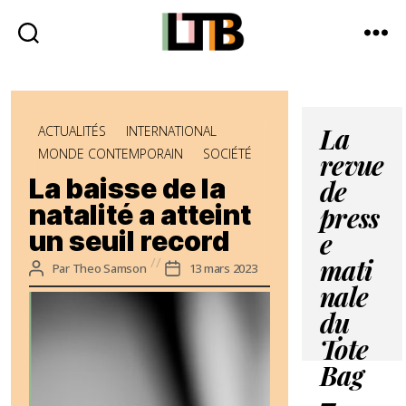
Le
Tote
Bag
Catégories
-
ACTUALITÉS
INTERNATIONAL
La
Média
MONDE CONTEMPORAIN
SOCIÉTÉ
revue
d'information
La baisse de la
quotidienne
de
natalité a atteint
press
un seuil record
e
Auteur
Date
Par
Theo Samson
13 mars 2023
mati
de
de
nale
l’article
l’article
du
Tote
Bag
–