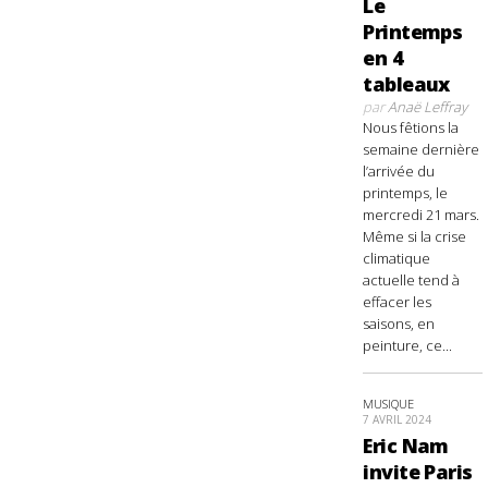
Le
Printemps
en 4
tableaux
par
Anaë Leffray
Nous fêtions la
semaine dernière
l’arrivée du
printemps, le
mercredi 21 mars.
Même si la crise
climatique
actuelle tend à
effacer les
saisons, en
peinture, ce...
MUSIQUE
7 AVRIL 2024
Eric Nam
invite Paris