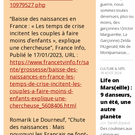
10979527.php
guerre, nous
sommes toutes
devenues, plus ou
“Baisse des naissances en
moins, des
France : « Les temps de crise
garçonnes ! (Victor
incitent les couples à faire
Margueritte, La
moins d’enfants », explique
Garçonne) Zelda
Fitzgerald, Kiki de
une chercheuse”, France Info,
Montparnasse,...
Publié le 17/01/2023, URL :
https://www.francetvinfo.fr/sa
nte/grossesse/baisse-des-
CULTURE & ARTS
18 AOÛT 2024
naissances-en-france-les-
Life on
temps-de-crise-incitent-les-
Mars(eille) :
couples-a-faire-moins-d-
9 danseurs,
enfants-explique-une-
un été, une
chercheuse_5608406.html
autre
planète
Romarik Le Dourneuf, “Chute
par
Sarah Joyaux
des naissances : Mais
Des coulisses aux
pourquoi les Français ne font-
calanques,