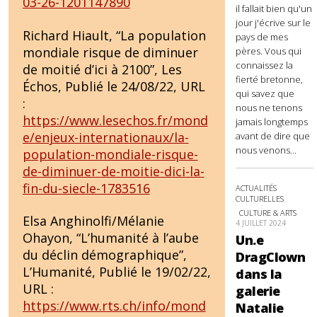
03-26-1201147890
il fallait bien qu'un
jour j'écrive sur le
Richard Hiault, “La population
pays de mes
mondiale risque de diminuer
pères. Vous qui
connaissez la
de moitié d’ici à 2100”, Les
fierté bretonne,
Échos, Publié le 24/08/22, URL
qui savez que
:
nous ne tenons
https://www.lesechos.fr/mond
jamais longtemps
e/enjeux-internationaux/la-
avant de dire que
nous venons...
population-mondiale-risque-
de-diminuer-de-moitie-dici-la-
fin-du-siecle-1783516
ACTUALITÉS
CULTURELLES
CULTURE & ARTS
Elsa Anghinolfi/Mélanie
4 JUILLET 2024
Ohayon, “L’humanité à l’aube
Un.e
du déclin démographique”,
DragClown
L’Humanité, Publié le 19/02/22,
dans la
URL :
galerie
https://www.rts.ch/info/mond
Natalie