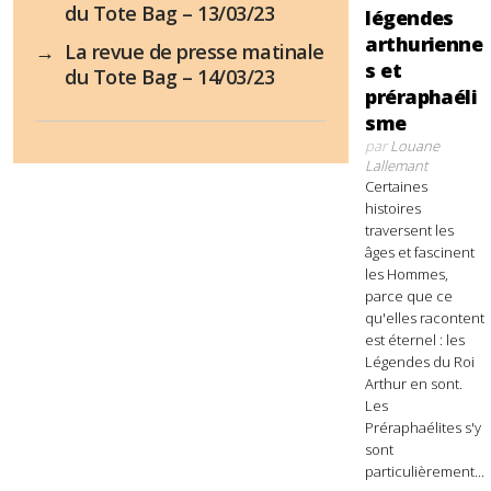
du Tote Bag – 13/03/23
légendes
arthurienne
→
La revue de presse matinale
s et
du Tote Bag – 14/03/23
préraphaéli
sme
par
Louane
Lallemant
Certaines
histoires
traversent les
âges et fascinent
les Hommes,
parce que ce
qu'elles racontent
est éternel : les
Légendes du Roi
Arthur en sont.
Les
Préraphaélites s'y
sont
particulièrement...