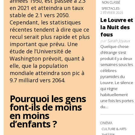
années 1950, est passée à 2.3
NON CLASSÉ
en 2021 et atteindra un taux
SPECTACLES
2 FÉVRIER 2025
stable de 2.1 vers 2050.
Le Louvre et
Cependant, les statistiques
la Nuit des
récentes tendent à dire que ce
fous
recul serait plus rapide et plus
par
Sarah Joyaux
important que prévu. Une
Quelque chose
étude de l’Université de
d’étrange s’est
Washington prévoit, quant à
produit il y a deux
semaines sous les
elle, que la population
célèbres
mondiale atteindra son pic à
pyramides du
9.7 milliard vers 2064.
Louvre. Le silence
qui règne
habituellement
Pourquoi les gens
une fois les portes
font-ils de moins
du...
en moins
d’enfants ?
CINÉMA
CULTURE & ARTS
THÉÂTRE