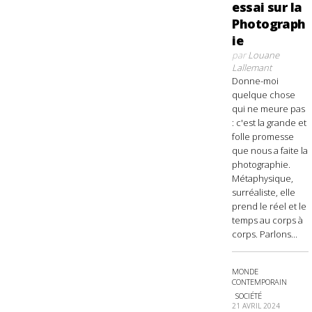
essai sur la
Photograph
ie
par
Louane
Lallemant
Donne-moi
quelque chose
qui ne meure pas
: c'est la grande et
folle promesse
que nous a faite la
photographie.
Métaphysique,
surréaliste, elle
prend le réel et le
temps au corps à
corps. Parlons...
MONDE
CONTEMPORAIN
SOCIÉTÉ
21 AVRIL 2024