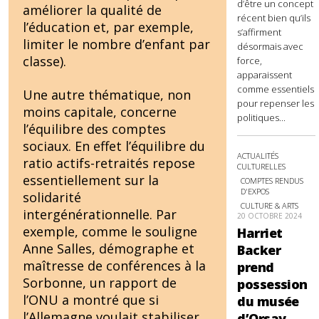
d’être un concept
améliorer la qualité de
récent bien qu’ils
l’éducation et, par exemple,
s’affirment
limiter le nombre d’enfant par
désormais avec
classe).
force,
apparaissent
comme essentiels
Une autre thématique, non
pour repenser les
moins capitale, concerne
politiques...
l’équilibre des comptes
sociaux. En effet l’équilibre du
ACTUALITÉS
ratio actifs-retraités repose
CULTURELLES
essentiellement sur la
COMPTES RENDUS
D'EXPOS
solidarité
CULTURE & ARTS
intergénérationnelle. Par
20 OCTOBRE 2024
exemple, comme le souligne
Harriet
Anne Salles, démographe et
Backer
maîtresse de conférences à la
prend
Sorbonne, un rapport de
possession
l’ONU a montré que si
du musée
l’Allemagne voulait stabiliser
d’Orsay