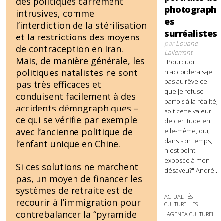
des politiques carrément
photograph
intrusives, comme
es
l’interdiction de la stérilisation
surréalistes
et la restrictions des moyens
par
Louane
de contraception en Iran.
Lallemant
Mais, de manière générale, les
"Pourquoi
politiques natalistes ne sont
n'accorderais-je
pas au rêve ce
pas très efficaces et
que je refuse
conduisent facilement à des
parfois à la réalité,
accidents démographiques –
soit cette valeur
ce qui se vérifie par exemple
de certitude en
avec l’ancienne politique de
elle-même, qui,
dans son temps,
l’enfant unique en Chine.
n'est point
exposée à mon
Si ces solutions ne marchent
désaveu?" André...
pas, un moyen de financer les
systèmes de retraite est de
ACTUALITÉS
recourir à l’immigration pour
CULTURELLES
contrebalancer la “pyramide
AGENDA CULTUREL