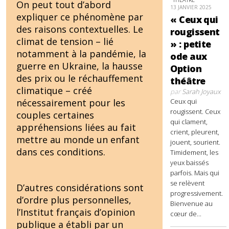
On peut tout d’abord
13 JANVIER 2025
expliquer ce phénomène par
« Ceux qui
des raisons contextuelles. Le
rougissent
climat de tension – lié
» : petite
notamment à la pandémie, la
ode aux
guerre en Ukraine, la hausse
Option
des prix ou le réchauffement
théâtre
climatique – créé
par
Sarah Joyaux
Ceux qui
nécessairement pour les
rougissent. Ceux
couples certaines
qui clament,
appréhensions liées au fait
crient, pleurent,
mettre au monde un enfant
jouent, sourient.
dans ces conditions.
Timidement, les
yeux baissés
parfois. Mais qui
se relèvent
D’autres considérations sont
progressivement.
d’ordre plus personnelles,
Bienvenue au
l’Institut français d’opinion
cœur de...
publique a établi par un