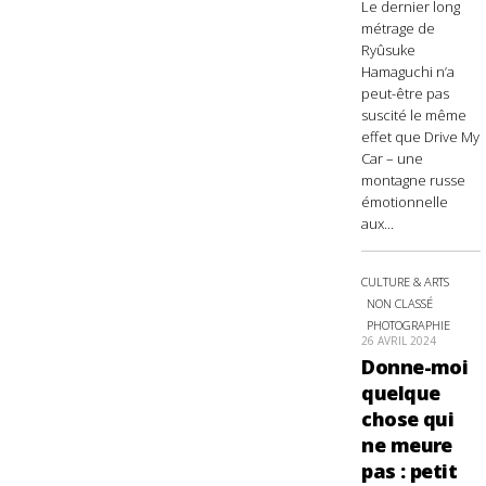
Le dernier long
métrage de
Ryûsuke
Hamaguchi n’a
peut-être pas
suscité le même
effet que Drive My
Car – une
montagne russe
émotionnelle
aux...
CULTURE & ARTS
NON CLASSÉ
PHOTOGRAPHIE
26 AVRIL 2024
Donne-moi
quelque
chose qui
ne meure
pas : petit