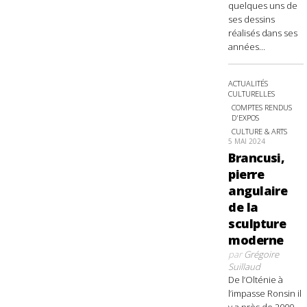
quelques uns de
ses dessins
réalisés dans ses
années...
ACTUALITÉS
CULTURELLES
COMPTES RENDUS
D'EXPOS
CULTURE & ARTS
5 MAI 2024
Brancusi,
pierre
angulaire
de la
sculpture
moderne
par
Grégoire
Suillaud
De l’Olténie à
l’impasse Ronsin il
y a près de 2000