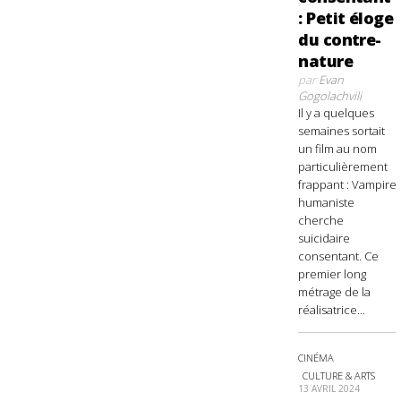
: Petit éloge
du contre-
nature
par
Evan
Gogolachvili
Il y a quelques
semaines sortait
un film au nom
particulièrement
frappant : Vampire
humaniste
cherche
suicidaire
consentant. Ce
premier long
métrage de la
réalisatrice...
CINÉMA
CULTURE & ARTS
13 AVRIL 2024