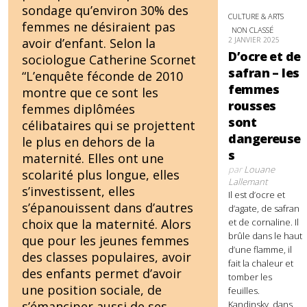
sondage qu’environ 30% des
CULTURE & ARTS
femmes ne désiraient pas
NON CLASSÉ
2 JANVIER 2025
avoir d’enfant. Selon la
D’ocre et de
sociologue Catherine Scornet
safran – les
“L’enquête féconde de 2010
femmes
montre que ce sont les
rousses
femmes diplômées
sont
célibataires qui se projettent
dangereuse
le plus en dehors de la
s
maternité. Elles ont une
par
Louane
scolarité plus longue, elles
Lallemant
s’investissent, elles
Il est d’ocre et
s’épanouissent dans d’autres
d’agate, de safran
et de cornaline. Il
choix que la maternité. Alors
brûle dans le haut
que pour les jeunes femmes
d’une flamme, il
des classes populaires, avoir
fait la chaleur et
des enfants permet d’avoir
tomber les
une position sociale, de
feuilles.
Kandinsky, dans
s’émanciper aussi de ses