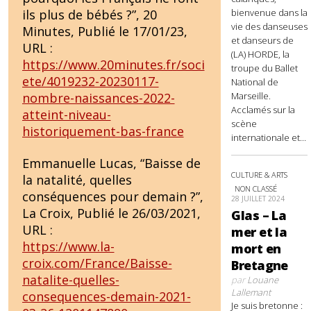
bienvenue dans la
ils plus de bébés ?”, 20
vie des danseuses
Minutes, Publié le 17/01/23,
et danseurs de
URL :
(LA) HORDE, la
https://www.20minutes.fr/soci
troupe du Ballet
ete/4019232-20230117-
National de
Marseille.
nombre-naissances-2022-
Acclamés sur la
atteint-niveau-
scène
historiquement-bas-france
internationale et...
Emmanuelle Lucas, “Baisse de
CULTURE & ARTS
la natalité, quelles
NON CLASSÉ
conséquences pour demain ?”,
28 JUILLET 2024
La Croix, Publié le 26/03/2021,
Glas – La
URL :
mer et la
https://www.la-
mort en
croix.com/France/Baisse-
Bretagne
natalite-quelles-
par
Louane
Lallemant
consequences-demain-2021-
Je suis bretonne :