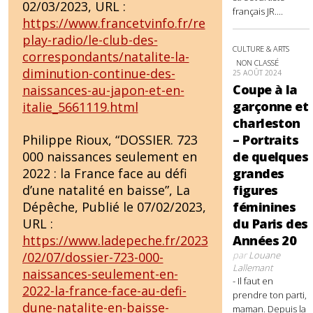
02/03/2023, URL :
français JR....
https://www.francetvinfo.fr/re
play-radio/le-club-des-
CULTURE & ARTS
correspondants/natalite-la-
NON CLASSÉ
diminution-continue-des-
25 AOÛT 2024
Coupe à la
naissances-au-japon-et-en-
garçonne et
italie_5661119.html
charleston
– Portraits
Philippe Rioux, “DOSSIER. 723
de quelques
000 naissances seulement en
grandes
2022 : la France face au défi
figures
d’une natalité en baisse”, La
féminines
Dépêche, Publié le 07/02/2023,
du Paris des
URL :
Années 20
https://www.ladepeche.fr/2023
par
Louane
/02/07/dossier-723-000-
Lallemant
naissances-seulement-en-
- Il faut en
2022-la-france-face-au-defi-
prendre ton parti,
dune-natalite-en-baisse-
maman. Depuis la