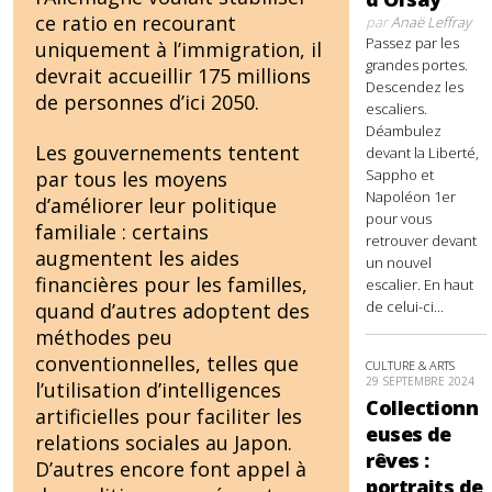
ce ratio en recourant
par
Anaë Leffray
Passez par les
uniquement à l’immigration, il
grandes portes.
devrait accueillir 175 millions
Descendez les
de personnes d’ici 2050.
escaliers.
Déambulez
Les gouvernements tentent
devant la Liberté,
Sappho et
par tous les moyens
Napoléon 1er
d’améliorer leur politique
pour vous
familiale : certains
retrouver devant
augmentent les aides
un nouvel
financières pour les familles,
escalier. En haut
de celui-ci...
quand d’autres adoptent des
méthodes peu
conventionnelles, telles que
CULTURE & ARTS
29 SEPTEMBRE 2024
l’utilisation d’intelligences
Collectionn
artificielles pour faciliter les
euses de
relations sociales au Japon.
rêves :
D’autres encore font appel à
portraits de