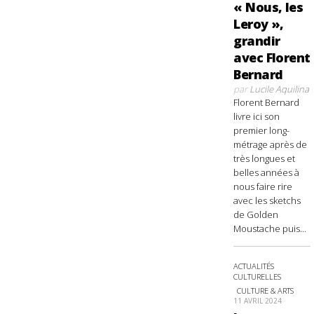
« Nous, les
Leroy »,
grandir
avec Florent
Bernard
par
Lucile Aquilina
Florent Bernard
livre ici son
premier long-
métrage après de
très longues et
belles années à
nous faire rire
avec les sketchs
de Golden
Moustache puis...
ACTUALITÉS
CULTURELLES
CULTURE & ARTS
11 AVRIL 2024