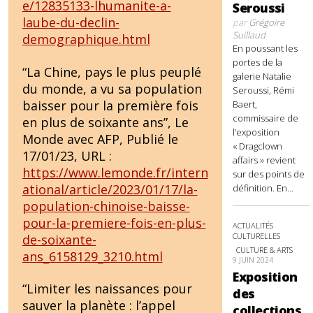
e/12835133-lhumanite-a-
Seroussi
laube-du-declin-
par
Grégoire
Suillaud
demographique.html
En poussant les
portes de la
“La Chine, pays le plus peuplé
galerie Natalie
du monde, a vu sa population
Seroussi, Rémi
baisser pour la première fois
Baert,
commissaire de
en plus de soixante ans”, Le
l’exposition
Monde avec AFP, Publié le
« Dragclown
17/01/23, URL :
affairs » revient
https://www.lemonde.fr/intern
sur des points de
ational/article/2023/01/17/la-
définition. En...
population-chinoise-baisse-
pour-la-premiere-fois-en-plus-
ACTUALITÉS
CULTURELLES
de-soixante-
CULTURE & ARTS
ans_6158129_3210.html
9 JUIN 2024
Exposition
“Limiter les naissances pour
des
sauver la planète : l’appel
collections