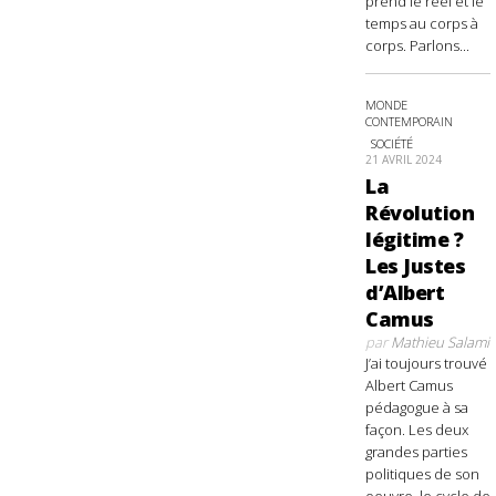
prend le réel et le
temps au corps à
corps. Parlons...
MONDE
CONTEMPORAIN
SOCIÉTÉ
21 AVRIL 2024
La
Révolution
légitime ?
Les Justes
d’Albert
Camus
par
Mathieu Salami
J’ai toujours trouvé
Albert Camus
pédagogue à sa
façon. Les deux
grandes parties
politiques de son