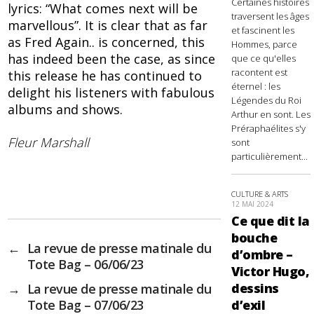
Certaines histoires
lyrics: “What comes next will be
traversent les âges
marvellous”. It is clear that as far
et fascinent les
as Fred Again.. is concerned, this
Hommes, parce
has indeed been the case, as since
que ce qu'elles
racontent est
this release he has continued to
éternel : les
delight his listeners with fabulous
Légendes du Roi
albums and shows.
Arthur en sont. Les
Préraphaélites s'y
Fleur Marshall
sont
particulièrement...
CULTURE & ARTS
12 MAI 2024
Ce que dit la
bouche
←
La revue de presse matinale du
d’ombre –
Tote Bag – 06/06/23
Victor Hugo,
dessins
→
La revue de presse matinale du
d’exil
Tote Bag – 07/06/23