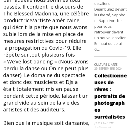
escaliers.
passés. Il contient le discours de
Déambulez devant
The Blessed Madonna, une célèbre
la Liberté, Sappho
productrice/artiste américaine,
et Napoléon 1er
pour vous
qui décrit la perte que nous avons
retrouver devant
subie lors de la mise en place de
un nouvel escalier.
mesures restrictives pour réduire
En haut de celui-
la propagation du Covid-19. Elle
ci...
répète surtout plusieurs fois
« We’ve lost dancing » (Nous avons
CULTURE & ARTS
perdu la danse ou On ne peut plus
29 SEPTEMBRE 2024
danser). Le domaine du spectacle
Collectionne
et donc des musiciens et DJs a
uses de
était totalement mis en pause
rêves :
pendant cette période, laissant un
portraits de
grand vide au sein de la vie des
photograph
artistes et des auditeurs.
es
surréalistes
Bien que la musique soit dansante,
par
Louane
Lallemant