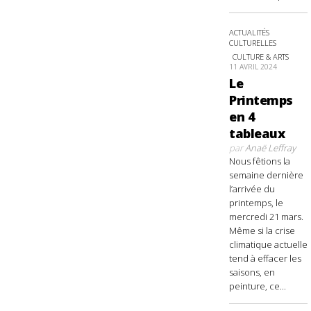
ACTUALITÉS
CULTURELLES
CULTURE & ARTS
11 AVRIL 2024
Le
Printemps
en 4
tableaux
par
Anaë Leffray
Nous fêtions la
semaine dernière
l’arrivée du
printemps, le
mercredi 21 mars.
Même si la crise
climatique actuelle
tend à effacer les
saisons, en
peinture, ce...