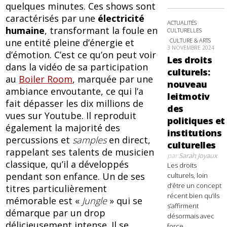
quelques minutes. Ces shows sont
caractérisés par une
électricité
ACTUALITÉS
humaine
, transformant la foule en
CULTURELLES
CULTURE & ARTS
une entité pleine d’énergie et
3 NOVEMBRE 2024
d’émotion. C’est ce qu’on peut voir
Les droits
dans la vidéo de sa participation
culturels:
au
Boiler Room
, marquée par une
nouveau
ambiance envoutante, ce qui l’a
leitmotiv
fait dépasser les dix millions de
des
vues sur Youtube. Il reproduit
politiques et
également la majorité des
institutions
percussions et
samples
en direct,
culturelles
rappelant ses talents de musicien
par
Sarah Joyaux
classique, qu’il a développés
Les droits
pendant son enfance. Un de ses
culturels, loin
d’être un concept
titres particulièrement
récent bien qu’ils
mémorable est «
Jungle
» qui se
s’affirment
démarque par un drop
désormais avec
délicieusement intense. Il se
force,