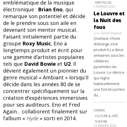
emblématique de la musique
SPECTACLES
2 FÉVRIER 2025
électronique :
Brian Eno
, qui
Le Louvre et
remarque son potentiel et décide
la Nuit des
de le prendre sous son aile en
fous
devenant son mentor musical.
par
Sarah Joyaux
Faisant initialement partie du
Quelque chose
groupe
Roxy Music
, Eno a
d’étrange s’est
longtemps produit et écrit pour
produit il y a deux
semaines sous les
une gamme d’artistes populaires
célèbres
tels que
David Bowie
et
U2
. Il
pyramides du
dévient également un pionnier du
Louvre. Le silence
genre musical « Ambiant » lorsqu’il
qui règne
décide dans les années 80 de se
habituellement
une fois les portes
concentrer spécifiquement sur la
du...
création d‘expériences immersives
pour ses auditeurs. Eno et Fred
Again.. collaborent finalement sur
CINÉMA
CULTURE & ARTS
l’album «
Hyde
» sorti en 2014.
THÉÂTRE
13 JANVIER 2025