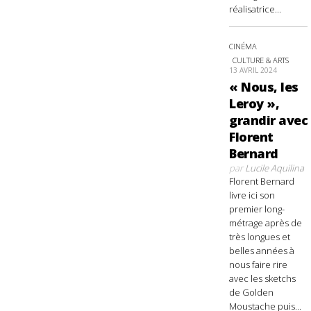
réalisatrice...
CINÉMA
CULTURE & ARTS
13 AVRIL 2024
« Nous, les
Leroy »,
grandir avec
Florent
Bernard
par
Lucile Aquilina
Florent Bernard
livre ici son
premier long-
métrage après de
très longues et
belles années à
nous faire rire
avec les sketchs
de Golden
Moustache puis...