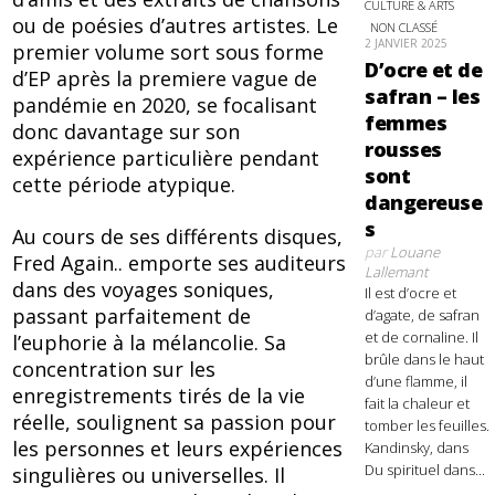
CULTURE & ARTS
ou de poésies d’autres artistes. Le
NON CLASSÉ
2 JANVIER 2025
premier volume sort sous forme
D’ocre et de
d’EP après la premiere vague de
safran – les
pandémie en 2020, se focalisant
femmes
donc davantage sur son
rousses
expérience particulière pendant
sont
cette période atypique.
dangereuse
s
Au cours de ses différents disques,
par
Louane
Fred Again.. emporte ses auditeurs
Lallemant
dans des voyages soniques,
Il est d’ocre et
passant parfaitement de
d’agate, de safran
et de cornaline. Il
l’euphorie à la mélancolie. Sa
brûle dans le haut
concentration sur les
d’une flamme, il
enregistrements tirés de la vie
fait la chaleur et
réelle, soulignent sa passion pour
tomber les feuilles.
les personnes et leurs expériences
Kandinsky, dans
Du spirituel dans...
singulières ou universelles. Il