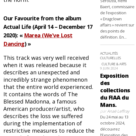
Seroussi, Rémi
Baert, commissaire
de l’exposition
Our Favourite from the album
« Dragclown
affairs » revient sur
Actual Life (April 14 – December 17
des points de
2020): «
Marea (We’ve Lost
définition. En...
Dancing
) »
ACTUALITÉS
This track was very well received
CULTURELLES
when it was released because it
CULTURE & ARTS
9 JUIN 2024
describes an unexpected and
Exposition
incredibly strange phenomenon
des
that the entire world experienced.
collections
It contains the words of The
du FIAA du
Blessed Madonna, a famous
Mans.
American producer/artist, who
par
Anaë Leffray
describes the loss we suffered
Du 24 mai au 13
during the implementation of
octobre 2024,
découvrez
restrictive measures to reduce the
l’Exposition des