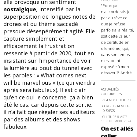
elle provoque un sentiment
"Pourquoi
nostalgique
, intensifié par la
n'accorderais-je
superposition de longues notes de
pas au rêve ce
drones et du thème saccadé
que je refuse
parfois à la réalité,
presque désespérément agité. Elle
soit cette valeur
capture simplement et
de certitude en
efficacement la frustration
elle-même, qui,
ressentie à partir de 2020, tout en
dans son temps,
insistant sur l’importance de voir
n'est point
exposée à mon
la lumière au bout du tunnel avec
désaveu?" André...
les paroles : « What comes next
will be marvellous » (ce qui viendra
après sera fabuleux). Il est clair
ACTUALITÉS
CULTURELLES
qu’en ce qui le concerne, ça a bien
AGENDA CULTUREL
été le cas, car depuis cette sortie,
COMPTES RENDUS
il n’a fait que régaler ses auditeurs
D'EXPOS
CULTURE & ARTS
par des albums et des shows
15 SEPTEMBRE 2024
fabuleux.
On est allés
coller