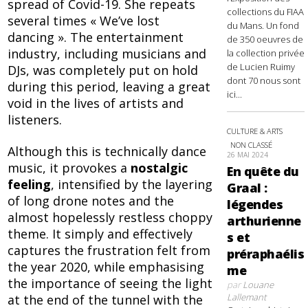
spread of Covid-19. She repeats
collections du FIAA
several times « We’ve lost
du Mans. Un fond
dancing ». The entertainment
de 350 oeuvres de
industry, including musicians and
la collection privée
de Lucien Ruimy
DJs, was completely put on hold
dont 70 nous sont
during this period, leaving a great
ici...
void in the lives of artists and
listeners.
CULTURE & ARTS
NON CLASSÉ
Although this is technically dance
26 MAI 2024
music, it provokes a
nostalgic
En quête du
feeling
, intensified by the layering
Graal :
of long drone notes and the
légendes
almost hopelessly restless choppy
arthurienne
theme. It simply and effectively
s et
captures the frustration felt from
préraphaélis
the year 2020, while emphasising
me
the importance of seeing the light
par
Louane
Lallemant
at the end of the tunnel with the