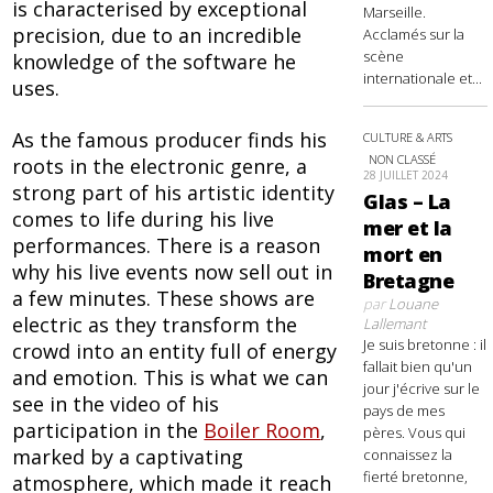
is characterised by exceptional
Marseille.
precision, due to an incredible
Acclamés sur la
scène
knowledge of the software he
internationale et...
uses.
As the famous producer finds his
CULTURE & ARTS
NON CLASSÉ
roots in the electronic genre, a
28 JUILLET 2024
strong part of his artistic identity
Glas – La
comes to life during his live
mer et la
performances. There is a reason
mort en
why his live events now sell out in
Bretagne
a few minutes. These shows are
par
Louane
electric as they transform the
Lallemant
Je suis bretonne : il
crowd into an entity full of energy
fallait bien qu'un
and emotion. This is what we can
jour j'écrive sur le
see in the video of his
pays de mes
participation in the
Boiler Room
,
pères. Vous qui
marked by a captivating
connaissez la
fierté bretonne,
atmosphere, which made it reach