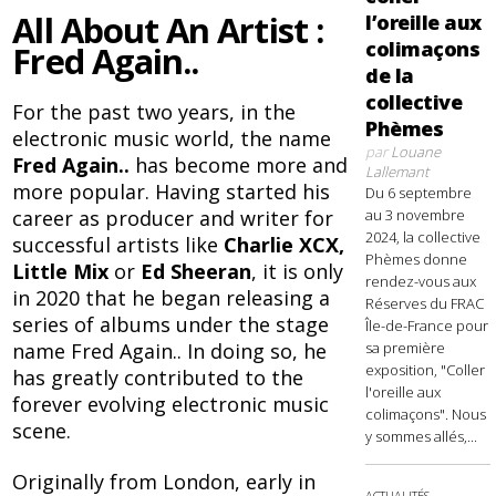
All About An Artist :
l’oreille aux
colimaçons
Fred Again..
de la
collective
For the past two years, in the
Phèmes
electronic music world, the name
par
Louane
Fred Again..
has become more and
Lallemant
more popular. Having started his
Du 6 septembre
career as producer and writer for
au 3 novembre
2024, la collective
successful artists like
Charlie XCX,
Phèmes donne
Little Mix
or
Ed Sheeran
, it is only
rendez-vous aux
in 2020 that he began releasing a
Réserves du FRAC
series of albums under the stage
Île-de-France pour
name Fred Again.. In doing so, he
sa première
exposition, "Coller
has greatly contributed to the
l'oreille aux
forever evolving electronic music
colimaçons". Nous
scene.
y sommes allés,...
Originally from London, early in
ACTUALITÉS