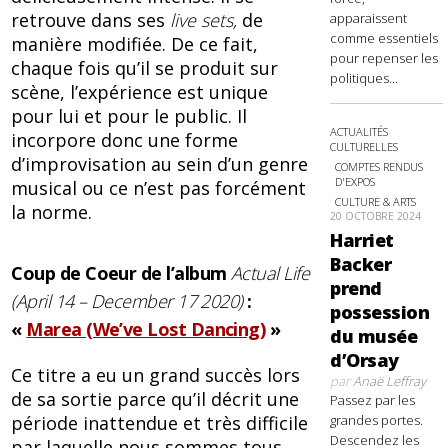
retrouve dans ses
live sets,
de
apparaissent
comme essentiels
manière modifiée. De ce fait,
pour repenser les
chaque fois qu’il se produit sur
politiques...
scène, l’expérience est unique
pour lui et pour le public. Il
ACTUALITÉS
incorpore donc une forme
CULTURELLES
d’improvisation au sein d’un genre
COMPTES RENDUS
D'EXPOS
musical ou ce n’est pas forcément
CULTURE & ARTS
la norme.
20 OCTOBRE 2024
Harriet
Backer
Coup de Coeur de l’album
Actual Life
prend
(April 14 – December 17 2020)
:
possession
«
Marea (We’ve Lost Dancing)
»
du musée
d’Orsay
Ce titre a eu un grand succès lors
par
Anaë Leffray
de sa sortie parce qu’il décrit une
Passez par les
grandes portes.
période inattendue et très difficile
Descendez les
par laquelle nous sommes tous