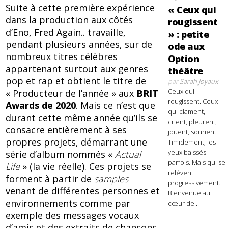
Suite à cette première expérience
« Ceux qui
dans la production aux côtés
rougissent
d’Eno, Fred Again.. travaille,
» : petite
pendant plusieurs années, sur de
ode aux
nombreux titres célèbres
Option
appartenant surtout aux genres
théâtre
pop et rap et obtient le titre de
par
Sarah Joyaux
Ceux qui
« Producteur de l’année » aux
BRIT
rougissent. Ceux
Awards de 2020
. Mais ce n’est que
qui clament,
durant cette même année qu’ils se
crient, pleurent,
consacre entièrement à ses
jouent, sourient.
propres projets, démarrant une
Timidement, les
yeux baissés
série d’album nommés «
Actual
parfois. Mais qui se
Life
» (la vie réelle). Ces projets se
relèvent
forment à partir de
samples
progressivement.
venant de différentes personnes et
Bienvenue au
environnements comme par
cœur de...
exemple des messages vocaux
d’amis et des extraits de chansons