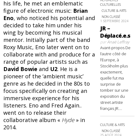
his life, he met an emblematic
CULTURELLES
figure of electronic music:
Brian
CULTURE & ARTS
NON CLASSÉ
Eno
, who noticed his potential and
1 SEPTEMBRE 2024
decided to take him under his
JR –
wing by becoming his musical
Déplacé.e.s
mentor. Initially part of the band
par
Anaë Leffray
Roxy Music, Eno later went on to
Avant-propos De
collaborate with and produce for a
l’autre côté de
l’Europe, à
range of popular artists such as
Stockholm plus
David Bowie
and
U2
. He is a
exactement,
pioneer of the ‘ambient music’
quelle fut ma
genre as he decided in the 80s to
surprise de
focus specifically on creating an
tomber sur une
exposition du
immersive experience for his
street artiste
listeners. Eno and Fred Again..
français JR....
went on to release their
collaborative album «
Hyde
» in
CULTURE & ARTS
2014.
NON CLASSÉ
25 AOÛT 2024