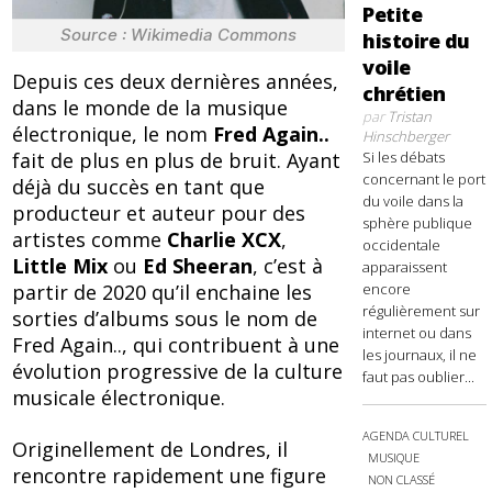
Petite
Source : Wikimedia Commons
histoire du
voile
Depuis ces deux dernières années,
chrétien
dans le monde de la musique
par
Tristan
électronique, le nom
Fred Again..
Hinschberger
Si les débats
fait de plus en plus de bruit. Ayant
concernant le port
déjà du succès en tant que
du voile dans la
producteur et auteur pour des
sphère publique
artistes comme
Charlie XCX
,
occidentale
Little Mix
ou
Ed Sheeran
, c’est à
apparaissent
encore
partir de 2020 qu’il enchaine les
régulièrement sur
sorties d’albums sous le nom de
internet ou dans
Fred Again.., qui contribuent à une
les journaux, il ne
évolution progressive de la culture
faut pas oublier...
musicale électronique.
AGENDA CULTUREL
Originellement de Londres, il
MUSIQUE
rencontre rapidement une figure
NON CLASSÉ