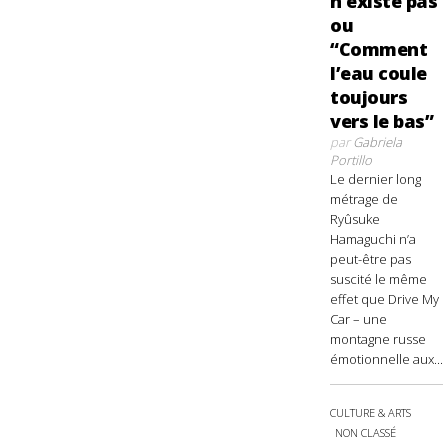
n’existe pas
ou
“Comment
l’eau coule
toujours
vers le bas”
par
Gabriela
Portillo
Le dernier long
métrage de
Ryûsuke
Hamaguchi n’a
peut-être pas
suscité le même
effet que Drive My
Car – une
montagne russe
émotionnelle aux...
CULTURE & ARTS
NON CLASSÉ