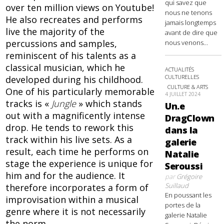
qui savez que
over ten million views on Youtube!
nous ne tenons
He also recreates and performs
jamais longtemps
live the majority of the
avant de dire que
percussions and samples,
nous venons...
reminiscent of his talents as a
classical musician, which he
ACTUALITÉS
CULTURELLES
developed during his childhood.
CULTURE & ARTS
One of his particularly memorable
4 JUILLET 2024
tracks is «
Jungle
» which stands
Un.e
out with a magnificently intense
DragClown
drop. He tends to rework this
dans la
track within his live sets. As a
galerie
result, each time he performs on
Natalie
stage the experience is unique for
Seroussi
him and for the audience. It
par
Grégoire
Suillaud
therefore incorporates a form of
En poussant les
improvisation within a musical
portes de la
genre where it is not necessarily
galerie Natalie
the norm.