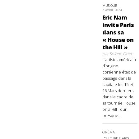
MUSIQUE
7 AVRIL 2024
Eric Nam
invite Paris
dans sa
« House on
the Hill »
par
Solène Finet
L’artiste américain
d’origine
coréenne était de
passage dans la
capitale les 15 et
16 Mars derniers
dans le cadre de
sa tournée House
on a Hill Tour,
presque...
CINÉMA
CULTURE & ARTS