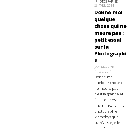
PHOTOGRAPHIE
26 AVRIL 2024
Donne-moi
quelque
chose qui ne
meure pas :
petit essai
sur la
Photographi
e
par
Louane
Lallemant
Donne-moi
quelque chose qui
ne meure pas :
c'est la grande et
folle promesse
que nous a faite la
photographie.
Métaphysique,
surréaliste, elle