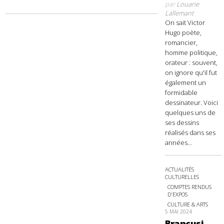
par
Louane
Lallemant
On sait Victor
Hugo poète,
romancier,
homme politique,
orateur : souvent,
on ignore qu'il fut
également un
formidable
dessinateur. Voici
quelques uns de
ses dessins
réalisés dans ses
années...
ACTUALITÉS
CULTURELLES
COMPTES RENDUS
D'EXPOS
CULTURE & ARTS
5 MAI 2024
Brancusi,