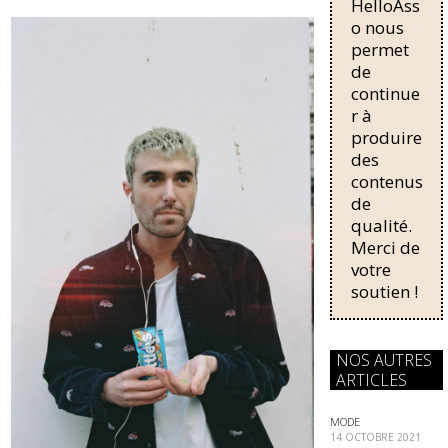
b
sk
HelloAss
pour une
régularisati
o nous
o
y
on,
permet
o
passant de
de
trois...
continue
k
r à
produire
des
contenus
de
qualité.
Merci de
votre
soutien !
NOS AUTRES
ARTICLES
MODE
14 OCTOBRE 2021