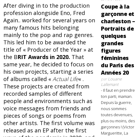
After diving in to the production
Coupe à la
profession alongside Eno, Fred
garçonne et
Again.. worked for several years on
charleston –
many famous hits belonging
Portraits de
mainly to the pop and rap genres.
quelques
This led him to be awarded the
grandes
title of « Producer of the Year » at
figures
the B
RIT Awards in 2020.
That
féminines
same year, he decided to focus on
du Paris des
his own projects, starting a series
Années 20
of albums called «
Actual Life
« .
par
Louane
Lallemant
These projects are created from
- Il faut en prendre
recorded samples of different
ton parti, maman.
people and environments such as
Depuis la guerre,
voice messages from friends and
nous sommes
pieces of songs or poems from
toutes devenues,
plus ou moins, des
other artists. The first volume was
garçonnes ! (Victor
released as an EP after the first
Margueritte, La