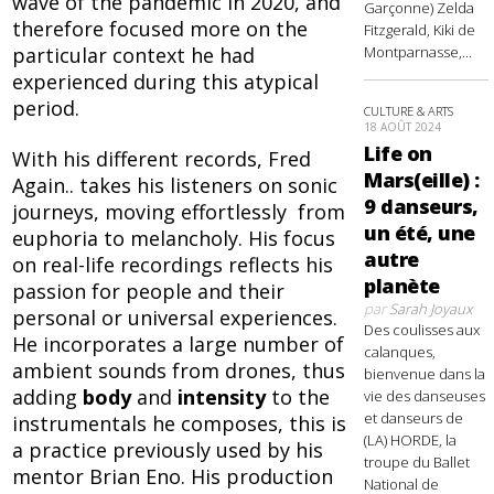
wave of the pandemic in 2020, and
Garçonne) Zelda
therefore focused more on the
Fitzgerald, Kiki de
particular context he had
Montparnasse,...
experienced during this atypical
period.
CULTURE & ARTS
18 AOÛT 2024
Life on
With his different records, Fred
Mars(eille) :
Again.. takes his listeners on sonic
9 danseurs,
journeys, moving effortlessly from
un été, une
euphoria to melancholy. His focus
autre
on real-life recordings reflects his
planète
passion for people and their
par
Sarah Joyaux
personal or universal experiences.
Des coulisses aux
He incorporates a large number of
calanques,
ambient sounds from drones, thus
bienvenue dans la
adding
body
and
intensity
to the
vie des danseuses
et danseurs de
instrumentals he composes, this is
(LA) HORDE, la
a practice previously used by his
troupe du Ballet
mentor Brian Eno. His production
National de