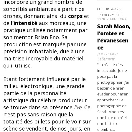
incorpore un grand nombre de
sonorités ambiantes à partir de
CULTURE & ARTS
drones, donnant ainsi du
corps
et
PHOTOGRAPHIE
10 NOVEMBRE 2024
de
l’intensité
aux morceaux, une
Sarah Moon,
pratique utilisée notamment par
l’ombre et
son mentor Brian Eno. Sa
l’évanescen
production est marquée par une
ce
précision imbattable, due à une
par
Louane
maitrise incroyable du matériel
Lallemant
qu’il utilise.
"La réalité c’est
implacable. Je ne
peux pas la
Étant fortement influencé par le
photographier. J’ai
milieu électronique, une grande
besoin de m’en
partie de la personnalité
évader pour m’en
artistique du célèbre producteur
approcher." La
photographie de
se trouve dans sa présence
live
. Ce
Sarah Moon est
n’est pas sans raison que la
une fuite du réel,
totalité des billets pour le voir sur
une histoire
scène se vendent, de nos jours, en
d'ombre...