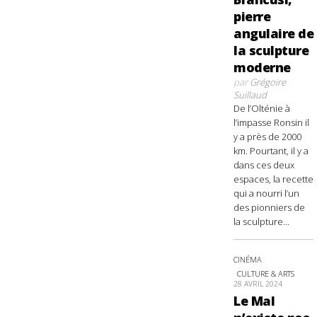
pierre
angulaire de
la sculpture
moderne
par
Grégoire
Suillaud
De l’Olténie à
l’impasse Ronsin il
y a près de 2000
km. Pourtant, il y a
dans ces deux
espaces, la recette
qui a nourri l’un
des pionniers de
la sculpture...
CINÉMA
CULTURE & ARTS
28 AVRIL 2024
Le Mal