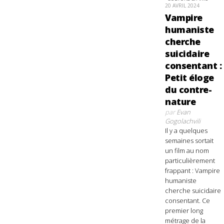
20 AVRIL 2024
Vampire
humaniste
cherche
suicidaire
consentant :
Petit éloge
du contre-
nature
par
Evan
Gogolachvili
Il y a quelques
semaines sortait
un film au nom
particulièrement
frappant : Vampire
humaniste
cherche suicidaire
consentant. Ce
premier long
métrage de la