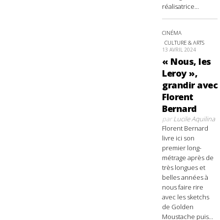
réalisatrice...
CINÉMA
CULTURE & ARTS
13 AVRIL 2024
« Nous, les
Leroy »,
grandir avec
Florent
Bernard
par
Lucile Aquilina
Florent Bernard
livre ici son
premier long-
métrage après de
très longues et
belles années à
nous faire rire
avec les sketchs
de Golden
Moustache puis...