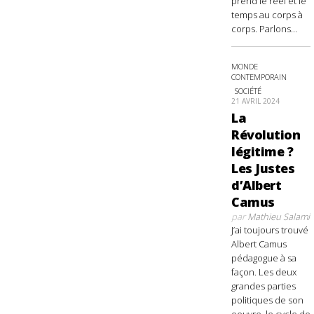
prend le réel et le
temps au corps à
corps. Parlons...
MONDE
CONTEMPORAIN
SOCIÉTÉ
21 AVRIL 2024
La
Révolution
légitime ?
Les Justes
d’Albert
Camus
par
Mathieu Salami
J’ai toujours trouvé
Albert Camus
pédagogue à sa
façon. Les deux
grandes parties
politiques de son