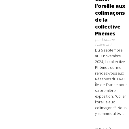
l’oreille aux
colimaçons
de la
collective
Phèmes
par
Louane
Lallemant
Du 6 septembre
au 3 novembre
2024, la collective
Phèmes donne
rendez-vous aux
Réserves du FRAC
Île-de-France pour
sa première
exposition, "Coller
l'oreille aux
colimaçons". Nous
y sommes allés,...
ACTUALITÉS