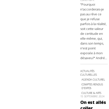
"Pourquoi
n'accorderais-je
pas au rêve ce
que je refuse
parfois à la réalité,
soit cette valeur
de certitude en
elle-même, qui,
dans son temps,
n'est point
exposée à mon
désaveu?" André...
ACTUALITÉS
CULTURELLES
AGENDA CULTUREL
COMPTES RENDUS
D'EXPOS
CULTURE & ARTS
15 SEPTEMBRE 2024
On est allés
coller