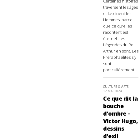
Certaines histoires
traversent les âges
et fascinent les
Hommes, parce
que ce qu'elles
racontent est
éternel : les
Légendes du Roi
Arthur en sont. Les
Préraphaélites s'y
sont
particulièrement...
CULTURE & ARTS
12 MAI 2024
Ce que dit la
bouche
d’ombre –
Victor Hugo,
dessins
d’exil