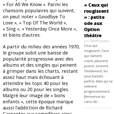
« For All We Know ». Parmi les
« Ceux qui
chansons populaires qui suivent,
rougissent
on peut noter « Goodbye To
» : petite
Love », « Top Of The World »,
ode aux
« Sing », « Yesterday Once More »,
Option
et biens d’autres.
théâtre
par
Sarah Joyaux
Ceux qui
A partir du milieu des années 1970,
rougissent. Ceux
le groupe subit une baisse de
qui clament,
popularité progressive avec des
crient, pleurent,
albums et des singles qui peinent
jouent, sourient.
à grimper dans les charts, restant
Timidement, les
yeux baissés
assez haut mais échouant à
parfois. Mais qui se
atteindre les tops 40 pour les
relèvent
albums ou 20 pour les singles.
progressivement.
Malgré leur image de « bons
Bienvenue au
enfants », cette époque marque
cœur de...
aussi l’addiction de Richard
Carpenter aux somnifères ainsi