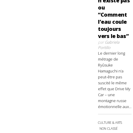
n’existe pas
ou
“Comment
l’eau coule
toujours
vers le bas”
par
Gabriela
Portillo
Le dernier long
métrage de
Ryûsuke
Hamaguchi n’a
peut-être pas
suscité le même
effet que Drive My
Car – une
montagne russe
émotionnelle aux...
CULTURE & ARTS
NON CLASSÉ