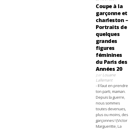
Coupe à la
garçonne et
charleston –
Portraits de
quelques
grandes
figures
féminines
du Paris des
Années 20
par
Louane
Lallemant
- Il faut en prendre
ton parti, maman.
Depuis la guerre,
nous sommes
toutes devenues,
plus ou moins, des
garçonnes ! (Victor
Margueritte, La