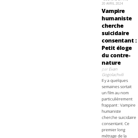
20 AVRIL 2024
Vampire
humaniste
cherche
suicidaire
consentant :
Petit éloge
du contre-
nature
par
Evan
Gogolachvili
Il y a quelques
semaines sortait
un film au nom
particulièrement
frappant : Vampire
humaniste
cherche suicidaire
consentant. Ce
premier long
métrage de la