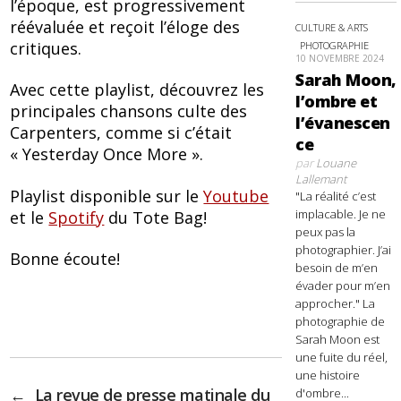
l’époque, est progressivement
réévaluée et reçoit l’éloge des
CULTURE & ARTS
critiques.
PHOTOGRAPHIE
10 NOVEMBRE 2024
Sarah Moon,
Avec cette playlist, découvrez les
l’ombre et
principales chansons culte des
l’évanescen
Carpenters, comme si c’était
ce
« Yesterday Once More ».
par
Louane
Lallemant
Playlist disponible sur le
Youtube
"La réalité c’est
implacable. Je ne
et le
Spotify
du Tote Bag!
peux pas la
photographier. J’ai
Bonne écoute!
besoin de m’en
évader pour m’en
approcher." La
photographie de
Sarah Moon est
une fuite du réel,
une histoire
←
La revue de presse matinale du
d'ombre...