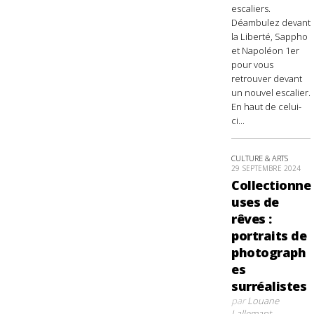
escaliers.
Déambulez devant
la Liberté, Sappho
et Napoléon 1er
pour vous
retrouver devant
un nouvel escalier.
En haut de celui-
ci...
CULTURE & ARTS
29 SEPTEMBRE 2024
Collectionne
uses de
rêves :
portraits de
photograph
es
surréalistes
par
Louane
Lallemant