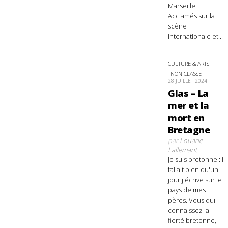
Marseille.
Acclamés sur la
scène
internationale et...
CULTURE & ARTS
NON CLASSÉ
28 JUILLET 2024
Glas – La
mer et la
mort en
Bretagne
par
Louane
Lallemant
Je suis bretonne : il
fallait bien qu'un
jour j'écrive sur le
pays de mes
pères. Vous qui
connaissez la
fierté bretonne,