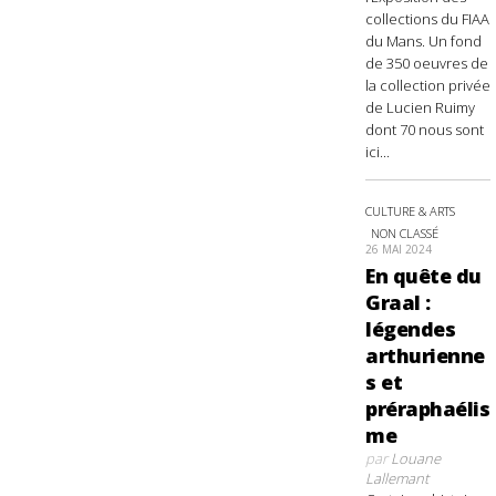
collections du FIAA
du Mans. Un fond
de 350 oeuvres de
la collection privée
de Lucien Ruimy
dont 70 nous sont
ici...
CULTURE & ARTS
NON CLASSÉ
26 MAI 2024
En quête du
Graal :
légendes
arthurienne
s et
préraphaélis
me
par
Louane
Lallemant