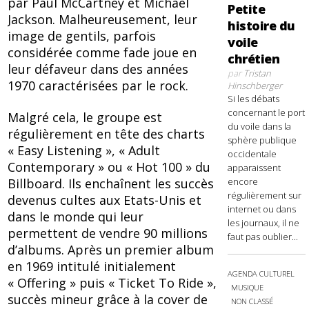
par Paul McCartney et Michael
Petite
Jackson. Malheureusement, leur
histoire du
image de gentils, parfois
voile
considérée comme fade joue en
chrétien
leur défaveur dans des années
par
Tristan
1970 caractérisées par le rock.
Hinschberger
Si les débats
concernant le port
Malgré cela, le groupe est
du voile dans la
régulièrement en tête des charts
sphère publique
« Easy Listening », « Adult
occidentale
Contemporary » ou « Hot 100 » du
apparaissent
encore
Billboard. Ils enchaînent les succès
régulièrement sur
devenus cultes aux Etats-Unis et
internet ou dans
dans le monde qui leur
les journaux, il ne
permettent de vendre 90 millions
faut pas oublier...
d’albums. Après un premier album
en 1969 intitulé initialement
AGENDA CULTUREL
« Offering » puis « Ticket To Ride »,
MUSIQUE
succès mineur grâce à la cover de
NON CLASSÉ