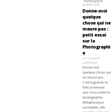
PHOTOGRAPHIE
26 AVRIL 2024
Donne-moi
quelque
chose qui ne
meure pas :
petit essai
sur la
Photographi
e
par
Louane
Lallemant
Donne-moi
quelque chose qui
ne meure pas :
c'est la grande et
folle promesse
que nous a faite la
photographie.
Métaphysique,
surréaliste, elle