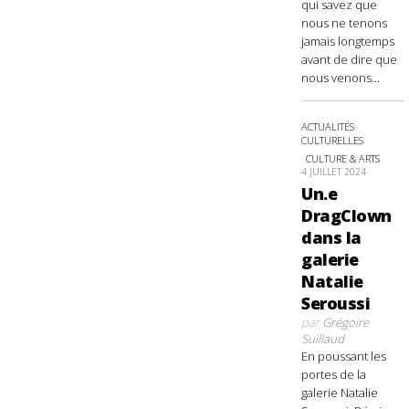
qui savez que
nous ne tenons
jamais longtemps
avant de dire que
nous venons...
ACTUALITÉS
CULTURELLES
CULTURE & ARTS
4 JUILLET 2024
Un.e
DragClown
dans la
galerie
Natalie
Seroussi
par
Grégoire
Suillaud
En poussant les
portes de la
galerie Natalie