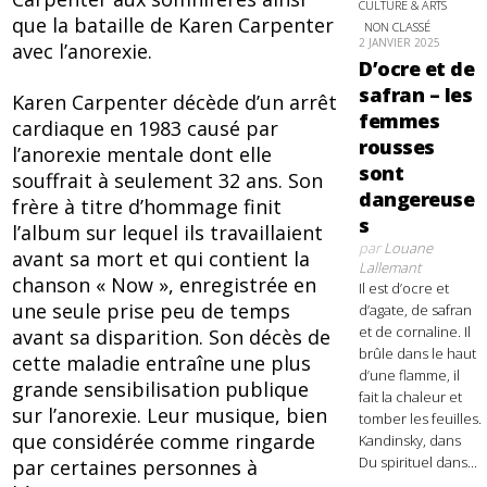
CULTURE & ARTS
que la bataille de Karen Carpenter
NON CLASSÉ
2 JANVIER 2025
avec l’anorexie.
D’ocre et de
safran – les
Karen Carpenter décède d’un arrêt
femmes
cardiaque en 1983 causé par
rousses
l’anorexie mentale dont elle
sont
souffrait à seulement 32 ans. Son
dangereuse
frère à titre d’hommage finit
s
l’album sur lequel ils travaillaient
par
Louane
avant sa mort et qui contient la
Lallemant
chanson « Now », enregistrée en
Il est d’ocre et
une seule prise peu de temps
d’agate, de safran
et de cornaline. Il
avant sa disparition. Son décès de
brûle dans le haut
cette maladie entraîne une plus
d’une flamme, il
grande sensibilisation publique
fait la chaleur et
sur l’anorexie. Leur musique, bien
tomber les feuilles.
que considérée comme ringarde
Kandinsky, dans
Du spirituel dans...
par certaines personnes à