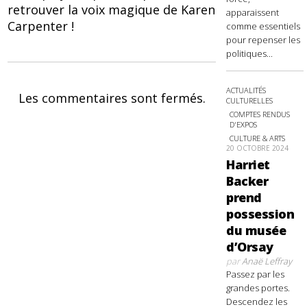
retrouver la voix magique de Karen
apparaissent
Carpenter !
comme essentiels
pour repenser les
politiques...
ACTUALITÉS
Les commentaires sont fermés.
CULTURELLES
COMPTES RENDUS
D'EXPOS
CULTURE & ARTS
20 OCTOBRE 2024
Harriet
Backer
prend
possession
du musée
d’Orsay
par
Anaë Leffray
Passez par les
grandes portes.
Descendez les