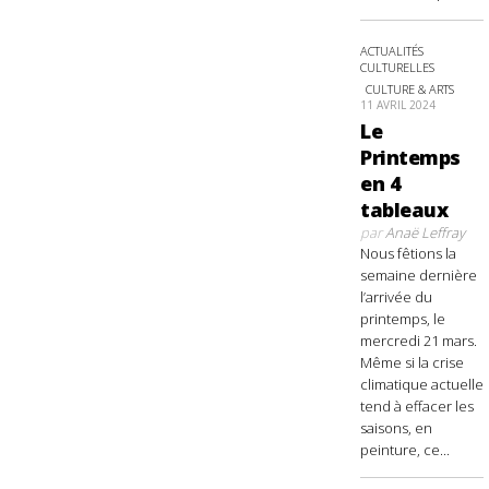
ACTUALITÉS
CULTURELLES
CULTURE & ARTS
11 AVRIL 2024
Le
Printemps
en 4
tableaux
par
Anaë Leffray
Nous fêtions la
semaine dernière
l’arrivée du
printemps, le
mercredi 21 mars.
Même si la crise
climatique actuelle
tend à effacer les
saisons, en
peinture, ce...