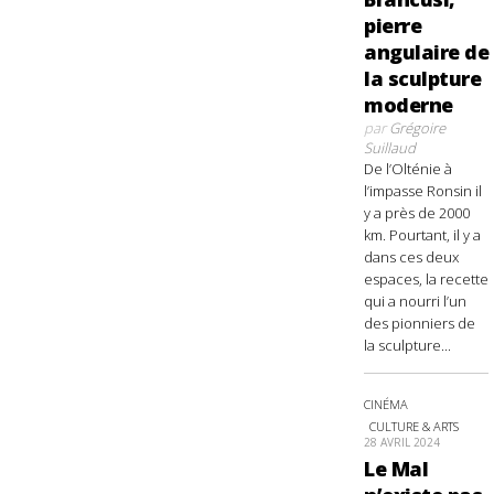
pierre
angulaire de
la sculpture
moderne
par
Grégoire
Suillaud
De l’Olténie à
l’impasse Ronsin il
y a près de 2000
km. Pourtant, il y a
dans ces deux
espaces, la recette
qui a nourri l’un
des pionniers de
la sculpture...
CINÉMA
CULTURE & ARTS
28 AVRIL 2024
Le Mal