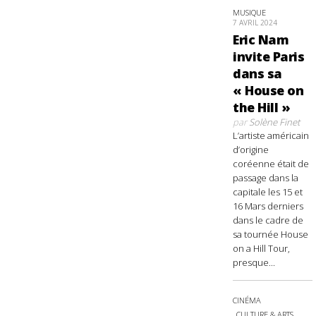
MUSIQUE
7 AVRIL 2024
Eric Nam
invite Paris
dans sa
« House on
the Hill »
par
Solène Finet
L’artiste américain
d’origine
coréenne était de
passage dans la
capitale les 15 et
16 Mars derniers
dans le cadre de
sa tournée House
on a Hill Tour,
presque...
CINÉMA
CULTURE & ARTS