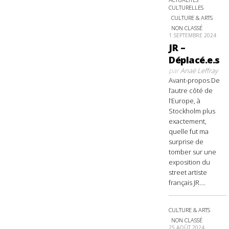
CULTURELLES
CULTURE & ARTS
NON CLASSÉ
1 SEPTEMBRE 2024
JR –
Déplacé.e.s
par
Anaë Leffray
Avant-propos De
l’autre côté de
l’Europe, à
Stockholm plus
exactement,
quelle fut ma
surprise de
tomber sur une
exposition du
street artiste
français JR....
CULTURE & ARTS
NON CLASSÉ
25 AOÛT 2024