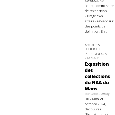
Seroussi, Rémi
Baert, commissaire
de l’exposition
« Dragclown
affairs » revient sur
des points de
définition. En...
ACTUALITÉS
CULTURELLES
CULTURE & ARTS
9 JUIN 2024
Exposition
des
collections
du FIAA du
Mans.
par
Anaë Leffray
Du 24 mai au 13
octobre 2024,
découvrez
l’Exposition des