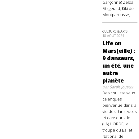
Garçonne) Zelda
Fitzgerald, Kiki de
Montparnasse,...
CULTURE & ARTS
18 AOÛT 2024
Life on
Mars(eille) :
9 danseurs,
un été, une
autre
planète
par
Sarah Joyaux
Des coulisses aux
calanques,
bienvenue dans la
vie des danseuses
et danseurs de
(LA) HORDE, la
troupe du Ballet
National de