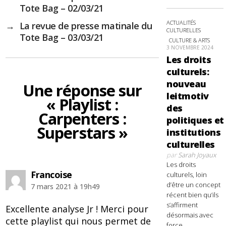
Tote Bag – 02/03/21
ACTUALITÉS
→
La revue de presse matinale du
CULTURELLES
Tote Bag – 03/03/21
CULTURE & ARTS
3 NOVEMBRE 2024
Les droits
culturels:
nouveau
Une réponse sur
leitmotiv
« Playlist :
des
Carpenters :
politiques et
Superstars »
institutions
culturelles
par
Sarah Joyaux
Les droits
dit :
Francoise
culturels, loin
d’être un concept
7 mars 2021 à 19h49
récent bien qu’ils
s’affirment
Excellente analyse Jr ! Merci pour
désormais avec
cette playlist qui nous permet de
force,