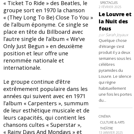
« Ticket To Ride » des Beatles, le
SPECTACLES
2 FÉVRIER 2025
groupe sort en 1970 la chanson
Le Louvre et
« (They Long To Be) Close To You »
la Nuit des
de l’album éponyme. Ce single se
fous
place en tête du Billboard avec
par
Sarah Joyaux
l’autre single de l’album « We’ve
Quelque chose
Only Just Begun » en deuxième
d’étrange s’est
produit il y a deux
position et leur offre une
semaines sous les
renommée nationale et
célèbres
internationale.
pyramides du
Louvre. Le silence
Le groupe continue d’être
qui règne
extrêmement populaire dans les
habituellement
une fois les portes
années qui suivent avec en 1971
du...
l’album « Carpenters », summum
de leur esthétique musicale et de
leurs capacités, qui contient les
CINÉMA
CULTURE & ARTS
chansons cultes « Superstar »,
THÉÂTRE
« Rainy Days And Mondays » et
13 JANVIER 2025