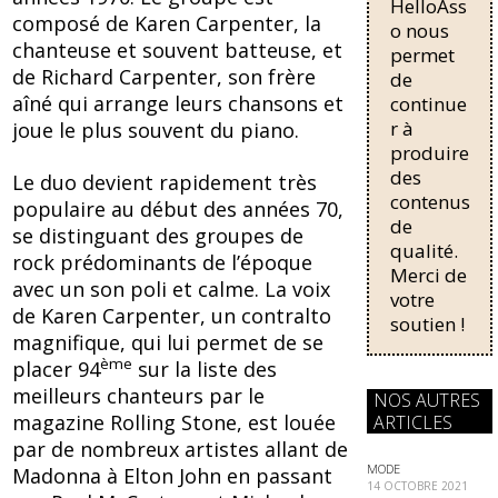
o
y
HelloAss
pour une
composé de Karen Carpenter, la
régularisati
o
o nous
chanteuse et souvent batteuse, et
on,
permet
k
passant de
de Richard Carpenter, son frère
de
trois...
aîné qui arrange leurs chansons et
continue
r à
joue le plus souvent du piano.
produire
des
Le duo devient rapidement très
contenus
populaire au début des années 70,
de
se distinguant des groupes de
qualité.
rock prédominants de l’époque
Merci de
avec un son poli et calme. La voix
votre
de Karen Carpenter, un contralto
soutien !
magnifique, qui lui permet de se
ème
placer 94
sur la liste des
meilleurs chanteurs par le
NOS AUTRES
magazine Rolling Stone, est louée
ARTICLES
par de nombreux artistes allant de
MODE
Madonna à Elton John en passant
14 OCTOBRE 2021