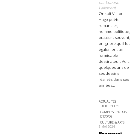
par
Louane
Lallemant
On sait Victor
Hugo poète,
romancier,
homme politique,
orateur : souvent,
on ignore qu'il fut
également un
formidable
dessinateur. Voici
quelques uns de
ses dessins
réalisés dans ses
années...
ACTUALITÉS
CULTURELLES
COMPTES RENDUS
D'EXPOS
CULTURE & ARTS
5 MAI 2024
Brancusi,