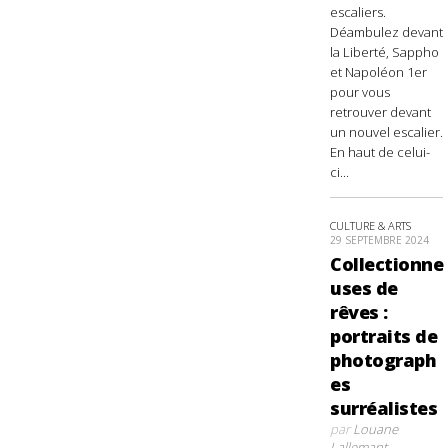
escaliers.
Déambulez devant
la Liberté, Sappho
et Napoléon 1er
pour vous
retrouver devant
un nouvel escalier.
En haut de celui-
ci...
CULTURE & ARTS
29 SEPTEMBRE 2024
Collectionne
uses de
rêves :
portraits de
photograph
es
surréalistes
par
Louane
Lallemant