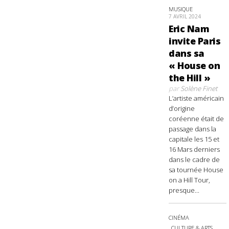
MUSIQUE
7 AVRIL 2024
Eric Nam
invite Paris
dans sa
« House on
the Hill »
par
Solène Finet
L’artiste américain
d’origine
coréenne était de
passage dans la
capitale les 15 et
16 Mars derniers
dans le cadre de
sa tournée House
on a Hill Tour,
presque...
CINÉMA
CULTURE & ARTS