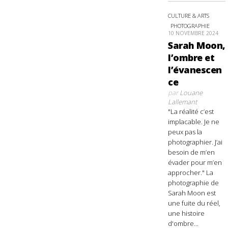
CULTURE & ARTS
PHOTOGRAPHIE
10 NOVEMBRE 2024
Sarah Moon,
l’ombre et
l’évanescen
ce
par
Louane
Lallemant
"La réalité c’est
implacable. Je ne
peux pas la
photographier. J’ai
besoin de m’en
évader pour m’en
approcher." La
photographie de
Sarah Moon est
une fuite du réel,
une histoire
d'ombre...