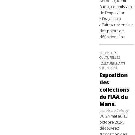
Seroussi, Rémi
Baert, commissaire
de l’exposition
« Dragclown
affairs » revient sur
des points de
définition. En...
ACTUALITÉS
CULTURELLES
CULTURE & ARTS
9 JUIN 2024
Exposition
des
collections
du FIAA du
Mans.
par
Anaë Leffray
Du 24 mai au 13
octobre 2024,
découvrez
l’Exposition des