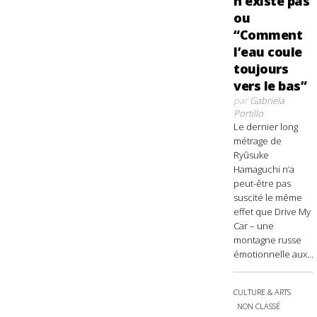
n’existe pas
ou
“Comment
l’eau coule
toujours
vers le bas”
par
Gabriela
Portillo
Le dernier long
métrage de
Ryûsuke
Hamaguchi n’a
peut-être pas
suscité le même
effet que Drive My
Car – une
montagne russe
émotionnelle aux...
CULTURE & ARTS
NON CLASSÉ