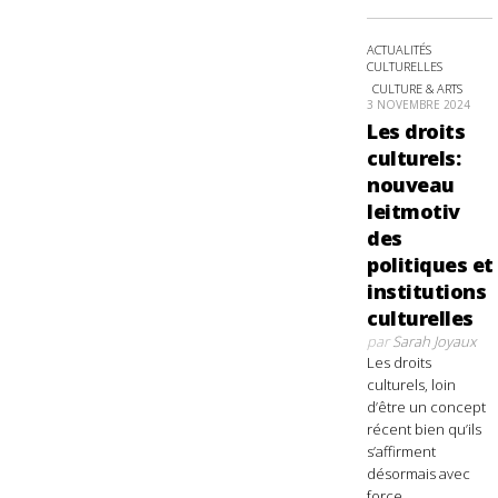
ACTUALITÉS
CULTURELLES
CULTURE & ARTS
3 NOVEMBRE 2024
Les droits
culturels:
nouveau
leitmotiv
des
politiques et
institutions
culturelles
par
Sarah Joyaux
Les droits
culturels, loin
d’être un concept
récent bien qu’ils
s’affirment
désormais avec
force,