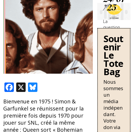
/25
La
question
des
Sout
travailleurs
enir
sans-
papiers en
Le
France se
Tote
durcit avec
Bag
une
nouvelle
circulaire
Nous
F
X
Bl
de Bruno
sommes
Retailleau
ac
u
un
qui
média
Bienvenue en 1975 ! Simon &
e
e
pourrait
indépen
Garfunkel se réunissent pour la
allonger la
b
sk
dant.
première fois depuis 1970 pour
durée de
Votre
o
y
résidence
jouer sur SNL, créé la même
don via
nécessaire
année ; Queen sort « Bohemian