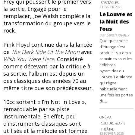
Frey qui poussent le premier vers
SPECTACLES
2 FÉVRIER 2025
la sortie. Engagé pour le
Le Louvre et
remplacer, Joe Walsh complète la
la Nuit des
transformation du groupe vers le
fous
rock.
par
Sarah Joyaux
Quelque chose
Pink Floyd continue dans la lancée
d’étrange s’est
de
The Dark Side Of The Moon
avec
produit il y a deux
Wish You Were Here
. Considéré
semaines sous les
célèbres
comme décevant par la critique à
pyramides du
sa sortie, l’album est depuis un
Louvre. Le silence
des classiques des années 70 au
qui règne
même titre que son prédécesseur.
habituellement
une fois les portes
du...
10cc sortent « I’m Not In Love »,
remarquable par sa piste
instrumentale. En effet, peu
CINÉMA
d’instruments classiques sont
CULTURE & ARTS
THÉÂTRE
utilisés et la mélodie est formée
13 JANVIER 2025