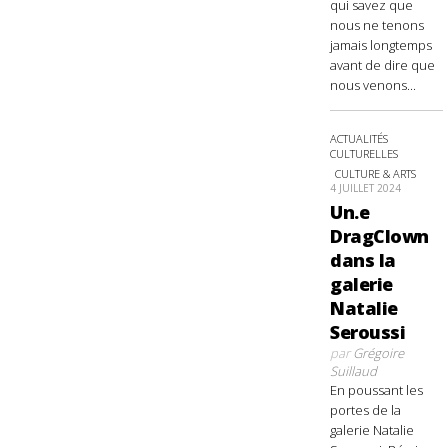
qui savez que
nous ne tenons
jamais longtemps
avant de dire que
nous venons...
ACTUALITÉS
CULTURELLES
CULTURE & ARTS
4 JUILLET 2024
Un.e
DragClown
dans la
galerie
Natalie
Seroussi
par
Grégoire
Suillaud
En poussant les
portes de la
galerie Natalie