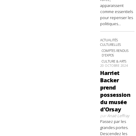
apparaissent
comme essentiels
pour repenser les
politiques...
ACTUALITÉS
CULTURELLES
COMPTES RENDUS
D'EXPOS
CULTURE & ARTS
20 OCTOBRE 2024
Harriet
Backer
prend
possession
du musée
d’Orsay
par
Anaë Leffray
Passez par les
grandes portes.
Descendez les