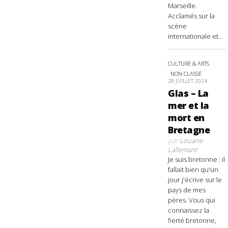
Marseille.
Acclamés sur la
scène
internationale et...
CULTURE & ARTS
NON CLASSÉ
28 JUILLET 2024
Glas – La
mer et la
mort en
Bretagne
par
Louane
Lallemant
Je suis bretonne : il
fallait bien qu'un
jour j'écrive sur le
pays de mes
pères. Vous qui
connaissez la
fierté bretonne,