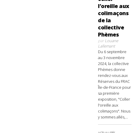
l’oreille aux
colimaçons
de la
collective
Phèmes
par
Louane
Lallemant
Du 6 septembre
au 3 novembre
2024, la collective
Phèmes donne
rendez-vous aux
Réserves du FRAC
Île-de-France pour
sa première
exposition, "Coller
l'oreille aux
colimaçons". Nous
y sommes allés,...
ACTUALITÉS