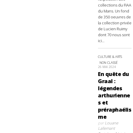
collections du FIAA
du Mans. Un fond
de 350 oeuvres de
la collection privée
de Lucien Ruimy
dont 70 nous sont
ici...
CULTURE & ARTS
NON CLASSÉ
26 MAI 2024
En quête du
Graal :
légendes
arthurienne
s et
préraphaélis
me
par
Louane
Lallemant