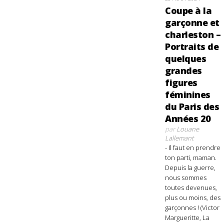
Coupe à la
garçonne et
charleston –
Portraits de
quelques
grandes
figures
féminines
du Paris des
Années 20
par
Louane
Lallemant
- Il faut en prendre
ton parti, maman.
Depuis la guerre,
nous sommes
toutes devenues,
plus ou moins, des
garçonnes ! (Victor
Margueritte, La