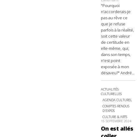
"Pourquoi
n'accorderais-je
pas au rêve ce
que je refuse
parfois à la réalité,
soit cette valeur
de certitude en
elle-même, qui,
dans son temps,
n'est point
exposée à mon
désaveu?" André...
ACTUALITÉS
CULTURELLES
AGENDA CULTUREL
COMPTES RENDUS
D'EXPOS
CULTURE & ARTS
15 SEPTEMBRE 2024
On est allés
coller