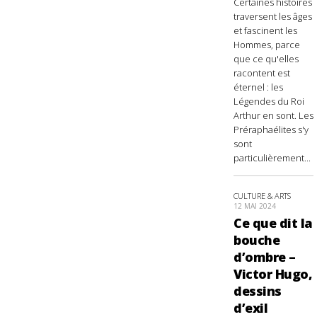
Certaines histoires
traversent les âges
et fascinent les
Hommes, parce
que ce qu'elles
racontent est
éternel : les
Légendes du Roi
Arthur en sont. Les
Préraphaélites s'y
sont
particulièrement...
CULTURE & ARTS
12 MAI 2024
Ce que dit la
bouche
d’ombre –
Victor Hugo,
dessins
d’exil