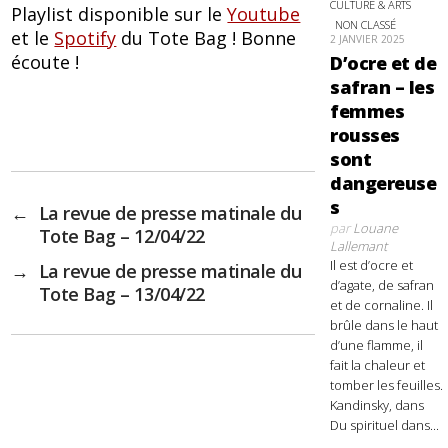
CULTURE & ARTS
Playlist disponible sur le
Youtube
NON CLASSÉ
et le
Spotify
du Tote Bag ! Bonne
2 JANVIER 2025
écoute !
D’ocre et de
safran – les
femmes
rousses
sont
dangereuse
s
←
La revue de presse matinale du
par
Louane
Tote Bag – 12/04/22
Lallemant
Il est d’ocre et
→
La revue de presse matinale du
d’agate, de safran
Tote Bag – 13/04/22
et de cornaline. Il
brûle dans le haut
d’une flamme, il
fait la chaleur et
tomber les feuilles.
Kandinsky, dans
Du spirituel dans...