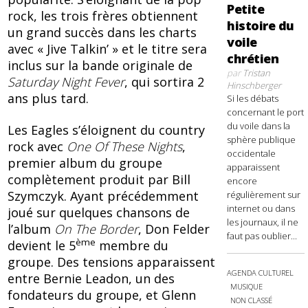
Petite
rock, les trois frères obtiennent
histoire du
un grand succès dans les charts
voile
avec « Jive Talkin’ » et le titre sera
chrétien
inclus sur la bande originale de
par
Tristan
Saturday Night Fever
, qui sortira 2
Hinschberger
ans plus tard.
Si les débats
concernant le port
du voile dans la
Les Eagles s’éloignent du country
sphère publique
rock avec
One Of These Nights
,
occidentale
premier album du groupe
apparaissent
complètement produit par Bill
encore
Szymczyk. Ayant précédemment
régulièrement sur
internet ou dans
joué sur quelques chansons de
les journaux, il ne
l’album
On The Border
, Don Felder
faut pas oublier...
ème
devient le 5
membre du
groupe. Des tensions apparaissent
AGENDA CULTUREL
entre Bernie Leadon, un des
MUSIQUE
fondateurs du groupe, et Glenn
NON CLASSÉ