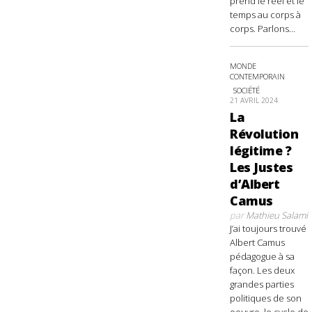
prend le réel et le
temps au corps à
corps. Parlons...
MONDE
CONTEMPORAIN
SOCIÉTÉ
21 AVRIL 2024
La
Révolution
légitime ?
Les Justes
d’Albert
Camus
par
Mathieu Salami
J’ai toujours trouvé
Albert Camus
pédagogue à sa
façon. Les deux
grandes parties
politiques de son