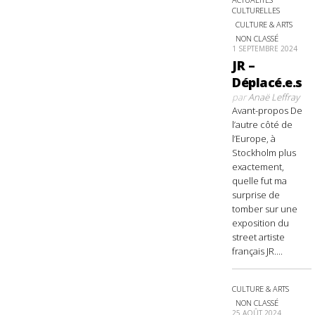
CULTURELLES
CULTURE & ARTS
NON CLASSÉ
1 SEPTEMBRE 2024
JR –
Déplacé.e.s
par
Anaë Leffray
Avant-propos De
l’autre côté de
l’Europe, à
Stockholm plus
exactement,
quelle fut ma
surprise de
tomber sur une
exposition du
street artiste
français JR....
CULTURE & ARTS
NON CLASSÉ
25 AOÛT 2024