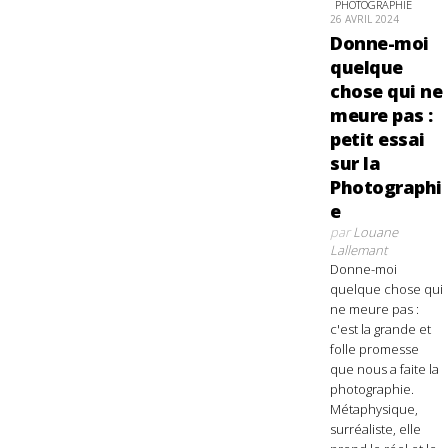
PHOTOGRAPHIE
26 AVRIL 2024
Donne-moi
quelque
chose qui ne
meure pas :
petit essai
sur la
Photographi
e
par
Louane
Lallemant
Donne-moi
quelque chose qui
ne meure pas :
c'est la grande et
folle promesse
que nous a faite la
photographie.
Métaphysique,
surréaliste, elle