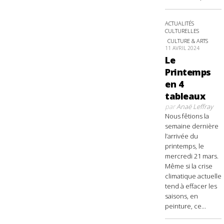
ACTUALITÉS
CULTURELLES
CULTURE & ARTS
11 AVRIL 2024
Le
Printemps
en 4
tableaux
par
Anaë Leffray
Nous fêtions la
semaine dernière
l’arrivée du
printemps, le
mercredi 21 mars.
Même si la crise
climatique actuelle
tend à effacer les
saisons, en
peinture, ce...