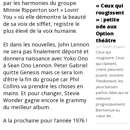
par les harmonies du groupe.
« Ceux qui
Minnie Ripperton sort « Lovin’
rougissent
You » où elle démontre la beauté
» : petite
de sa voix de sifflet, registre le
ode aux
plus élevé de la voix humaine.
Option
théâtre
Et dans les nouvelles, John Lennon
par
Sarah Joyaux
ne sera pas finalement déporté et
Ceux qui
donnera naissance avec Yoko Ono
rougissent. Ceux
qui clament,
à Sean Ono Lennon. Peter Gabriel
crient, pleurent,
quitte Genesis mais ce sera loin
jouent, sourient.
d’être la fin du groupe car Phil
Timidement, les
Collins va prendre les choses en
yeux baissés
mains. Et pour changer, Stevie
parfois. Mais qui se
relèvent
Wonder gagne encore le grammy
progressivement.
du meilleur album.
Bienvenue au
cœur de...
A la prochaine pour l’année 1976 !