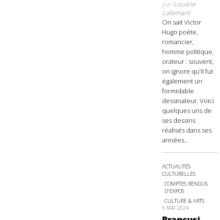
par
Louane
Lallemant
On sait Victor
Hugo poète,
romancier,
homme politique,
orateur : souvent,
on ignore qu'il fut
également un
formidable
dessinateur. Voici
quelques uns de
ses dessins
réalisés dans ses
années...
ACTUALITÉS
CULTURELLES
COMPTES RENDUS
D'EXPOS
CULTURE & ARTS
5 MAI 2024
Brancusi,