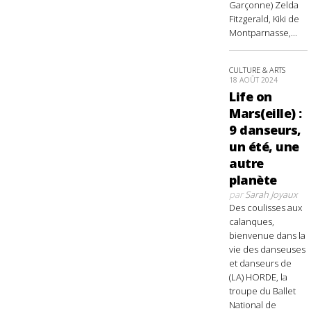
Garçonne) Zelda
Fitzgerald, Kiki de
Montparnasse,...
CULTURE & ARTS
18 AOÛT 2024
Life on
Mars(eille) :
9 danseurs,
un été, une
autre
planète
par
Sarah Joyaux
Des coulisses aux
calanques,
bienvenue dans la
vie des danseuses
et danseurs de
(LA) HORDE, la
troupe du Ballet
National de