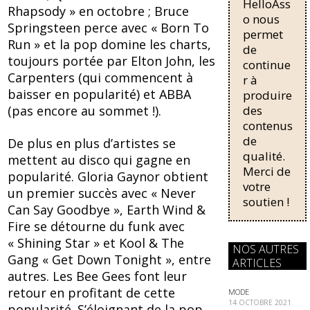
o
HelloAss
pour une
Rhapsody » en octobre ; Bruce
régularisati
o nous
k
Springsteen perce avec « Born To
on,
permet
Run » et la pop domine les charts,
passant de
de
trois...
toujours portée par Elton John, les
continue
Carpenters (qui commencent à
r à
baisser en popularité) et ABBA
produire
des
(pas encore au sommet !).
contenus
de
De plus en plus d’artistes se
qualité.
mettent au disco qui gagne en
Merci de
popularité. Gloria Gaynor obtient
votre
un premier succès avec « Never
soutien !
Can Say Goodbye », Earth Wind &
Fire se détourne du funk avec
« Shining Star » et Kool & The
NOS AUTRES
Gang « Get Down Tonight », entre
ARTICLES
autres. Les Bee Gees font leur
retour en profitant de cette
MODE
14 OCTOBRE 2021
popularité. S’éloignant de la pop