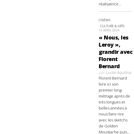
réalisatrice...
CINÉMA
CULTURE & ARTS
13 AVRIL 2024
« Nous, les
Leroy »,
grandir avec
Florent
Bernard
par
Lucile Aquilina
Florent Bernard
livre ici son
premier long-
métrage après de
très longues et
belles années à
nous faire rire
avec les sketchs
de Golden
Moustache puis...