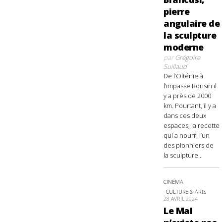
pierre
angulaire de
la sculpture
moderne
par
Grégoire
Suillaud
De l’Olténie à
l’impasse Ronsin il
y a près de 2000
km. Pourtant, il y a
dans ces deux
espaces, la recette
qui a nourri l’un
des pionniers de
la sculpture...
CINÉMA
CULTURE & ARTS
28 AVRIL 2024
Le Mal