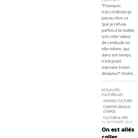
"Pourquoi
n'accorderais-je
pas au rêve ce
que je refuse
parfois à la réalité,
soit cette valeur
de certitude en
elle-même, qui,
dans son temps,
n'est point
exposée à mon
désaveu?" André...
ACTUALITÉS
CULTURELLES
AGENDA CULTUREL
COMPTES RENDUS
D'EXPOS
CULTURE & ARTS
15 SEPTEMBRE 2024
On est allés
coller