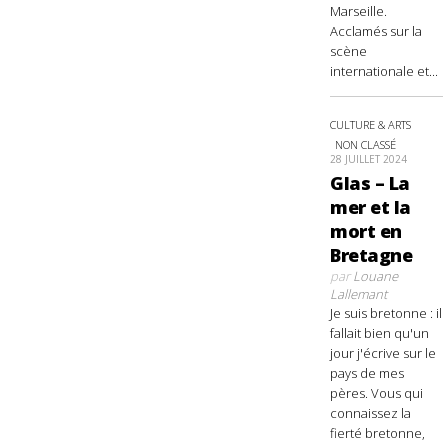
Marseille.
Acclamés sur la
scène
internationale et...
CULTURE & ARTS
NON CLASSÉ
28 JUILLET 2024
Glas – La
mer et la
mort en
Bretagne
par
Louane
Lallemant
Je suis bretonne : il
fallait bien qu'un
jour j'écrive sur le
pays de mes
pères. Vous qui
connaissez la
fierté bretonne,