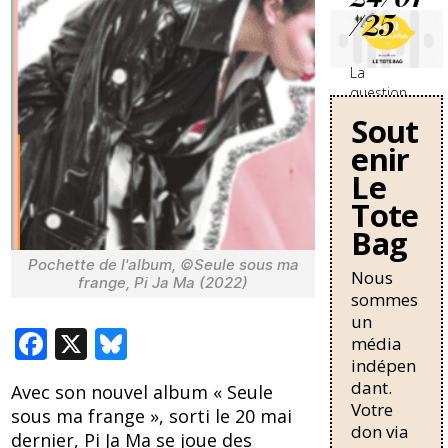
/25
La
question
des
Sout
travailleurs
enir
sans-
papiers en
Le
France se
Tote
durcit avec
Bag
une
nouvelle
Pochette de l'album, ©Seule sous ma
circulaire
Nous
frange, Pi Ja Ma (2022)
de Bruno
sommes
Retailleau
un
F
X
Bl
qui
média
pourrait
indépen
ac
u
allonger la
dant.
Avec son nouvel album « Seule
durée de
e
e
Votre
résidence
sous ma frange », sorti le 20 mai
b
sk
don via
nécessaire
dernier, Pi Ja Ma se joue des