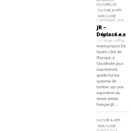
CULTURELLES
CULTURE & ARTS
NON CLASSÉ
1 SEPTEMBRE 2024
JR –
Déplacé.e.s
par
Anaë Leffray
Avant-propos De
l’autre côté de
l’Europe, à
Stockholm plus
exactement,
quelle fut ma
surprise de
tomber sur une
exposition du
street artiste
français JR....
CULTURE & ARTS
NON CLASSÉ
25 AOÛT 2024