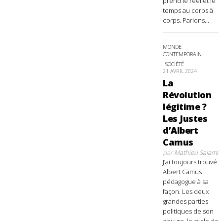
prend le réel et le
temps au corps à
corps. Parlons...
MONDE
CONTEMPORAIN
SOCIÉTÉ
21 AVRIL 2024
La
Révolution
légitime ?
Les Justes
d’Albert
Camus
par
Mathieu Salami
J’ai toujours trouvé
Albert Camus
pédagogue à sa
façon. Les deux
grandes parties
politiques de son