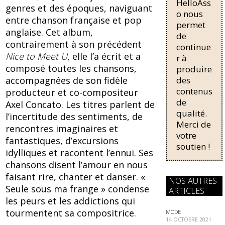
HelloAss
pour une
o
y
genres et des époques, naviguant
régularisati
o nous
entre chanson française et pop
o
on,
permet
anglaise. Cet album,
passant de
de
k
trois...
contrairement à son précédent
continue
Nice to Meet U
, elle l’a écrit et a
r à
composé toutes les chansons,
produire
des
accompagnées de son fidèle
contenus
producteur et co-compositeur
de
Axel Concato. Les titres parlent de
qualité.
l’incertitude des sentiments, de
Merci de
rencontres imaginaires et
votre
fantastiques, d’excursions
soutien !
idylliques et racontent l’ennui. Ses
chansons disent l’amour en nous
faisant rire, chanter et danser. «
NOS AUTRES
Seule sous ma frange » condense
ARTICLES
les peurs et les addictions qui
tourmentent sa compositrice.
MODE
14 OCTOBRE 2021