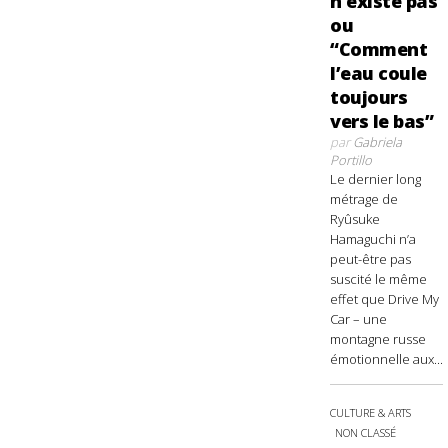
n’existe pas
ou
“Comment
l’eau coule
toujours
vers le bas”
par
Gabriela
Portillo
Le dernier long
métrage de
Ryûsuke
Hamaguchi n’a
peut-être pas
suscité le même
effet que Drive My
Car – une
montagne russe
émotionnelle aux...
CULTURE & ARTS
NON CLASSÉ