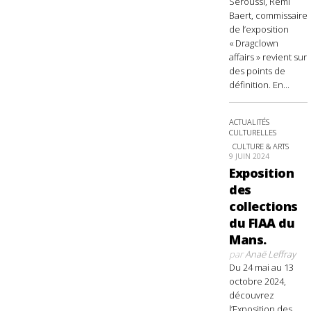
Seroussi, Rémi
Baert, commissaire
de l’exposition
« Dragclown
affairs » revient sur
des points de
définition. En...
ACTUALITÉS
CULTURELLES
CULTURE & ARTS
9 JUIN 2024
Exposition
des
collections
du FIAA du
Mans.
par
Anaë Leffray
Du 24 mai au 13
octobre 2024,
découvrez
l’Exposition des