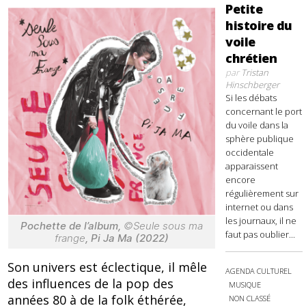
Petite
histoire du
voile
chrétien
par
Tristan
Hinschberger
Si les débats
concernant le port
du voile dans la
sphère publique
occidentale
apparaissent
encore
régulièrement sur
internet ou dans
les journaux, il ne
Pochette de l’album,
©Seule sous ma
faut pas oublier...
frange
, Pi Ja Ma (2022)
Son univers est éclectique, il mêle
AGENDA CULTUREL
des influences de la pop des
MUSIQUE
années 80 à de la folk éthérée,
NON CLASSÉ