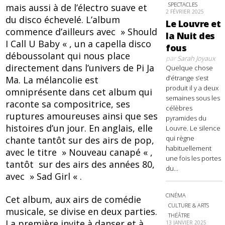
SPECTACLES
mais aussi à de l’électro suave et
2 FÉVRIER 2025
du disco échevelé. L’album
Le Louvre et
commence d’ailleurs avec » Should
la Nuit des
I Call U Baby « , un a capella disco
fous
déboussolant qui nous place
par
Sarah Joyaux
directement dans l’univers de Pi Ja
Quelque chose
d’étrange s’est
Ma. La mélancolie est
produit il y a deux
omniprésente dans cet album qui
semaines sous les
raconte sa compositrice, ses
célèbres
ruptures amoureuses ainsi que ses
pyramides du
histoires d’un jour. En anglais, elle
Louvre. Le silence
qui règne
chante tantôt sur des airs de pop,
habituellement
avec le titre » Nouveau canapé « ,
une fois les portes
tantôt sur des airs des années 80,
du...
avec » Sad Girl « .
CINÉMA
Cet album, aux airs de comédie
CULTURE & ARTS
musicale, se divise en deux parties.
THÉÂTRE
La première invite à danser et à
13 JANVIER 2025