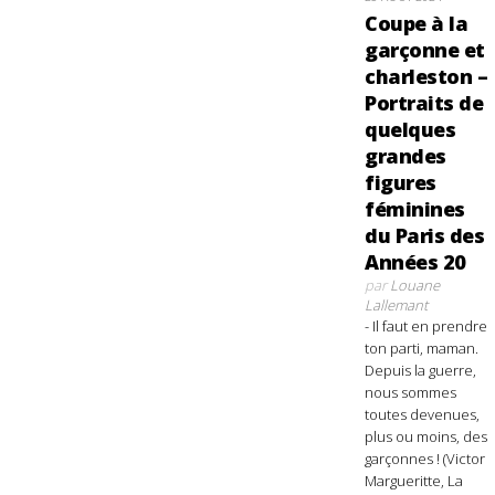
Coupe à la
garçonne et
charleston –
Portraits de
quelques
grandes
figures
féminines
du Paris des
Années 20
par
Louane
Lallemant
- Il faut en prendre
ton parti, maman.
Depuis la guerre,
nous sommes
toutes devenues,
plus ou moins, des
garçonnes ! (Victor
Margueritte, La