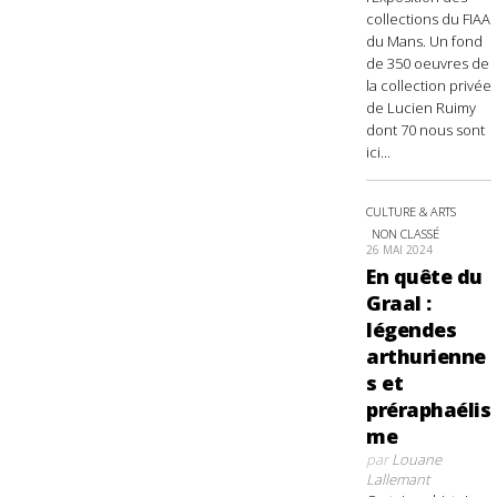
collections du FIAA
du Mans. Un fond
de 350 oeuvres de
la collection privée
de Lucien Ruimy
dont 70 nous sont
ici...
CULTURE & ARTS
NON CLASSÉ
26 MAI 2024
En quête du
Graal :
légendes
arthurienne
s et
préraphaélis
me
par
Louane
Lallemant