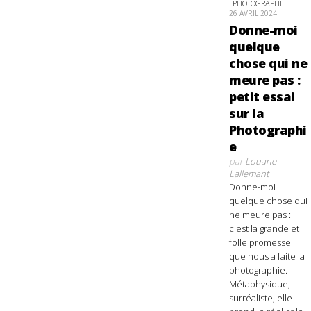
PHOTOGRAPHIE
26 AVRIL 2024
Donne-moi
quelque
chose qui ne
meure pas :
petit essai
sur la
Photographi
e
par
Louane
Lallemant
Donne-moi
quelque chose qui
ne meure pas :
c'est la grande et
folle promesse
que nous a faite la
photographie.
Métaphysique,
surréaliste, elle