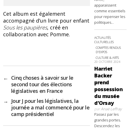
apparaissent
comme essentiels
Cet album est également
pour repenser les
accompagné d’un livre pour enfant
politiques...
Sous les paupières
, créé en
collaboration avec Pomme.
ACTUALITÉS
CULTURELLES
COMPTES RENDUS
D'EXPOS
CULTURE & ARTS
20 OCTOBRE 2024
Harriet
Backer
←
Cinq choses à savoir sur le
prend
second tour des élections
possession
législatives en France
du musée
→
Jour J pour les législatives, la
d’Orsay
journée a mal commencé pour le
par
Anaë Leffray
camp présidentiel
Passez par les
grandes portes.
Descendez les