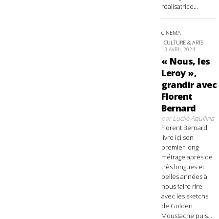
réalisatrice...
CINÉMA
CULTURE & ARTS
13 AVRIL 2024
« Nous, les
Leroy »,
grandir avec
Florent
Bernard
par
Lucile Aquilina
Florent Bernard
livre ici son
premier long-
métrage après de
très longues et
belles années à
nous faire rire
avec les sketchs
de Golden
Moustache puis...