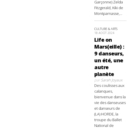
Garçonne) Zelda
Fitzgerald, Kiki de
Montparnasse,...
CULTURE & ARTS
18 AOÛT 2024
Life on
Mars(eille) :
9 danseurs,
un été, une
autre
planète
par
Sarah Joyaux
Des coulisses aux
calanques,
bienvenue dans la
vie des danseuses
et danseurs de
(LA) HORDE, la
troupe du Ballet
National de