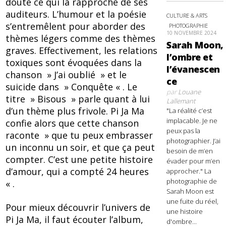
doute ce qui la rapproche de ses
auditeurs. L’humour et la poésie
CULTURE & ARTS
s’entremêlent pour aborder des
PHOTOGRAPHIE
10 NOVEMBRE 2024
thèmes légers comme des thèmes
Sarah Moon,
graves. Effectivement, les relations
l’ombre et
toxiques sont évoquées dans la
l’évanescen
chanson » J’ai oublié » et le
ce
suicide dans » Conquête « . Le
par
Louane
titre » Bisous » parle quant à lui
Lallemant
d’un thème plus frivole. Pi Ja Ma
"La réalité c’est
implacable. Je ne
confie alors que cette chanson
peux pas la
raconte » que tu peux embrasser
photographier. J’ai
un inconnu un soir, et que ça peut
besoin de m’en
compter. C’est une petite histoire
évader pour m’en
d’amour, qui a compté 24 heures
approcher." La
photographie de
« .
Sarah Moon est
une fuite du réel,
Pour mieux découvrir l’univers de
une histoire
Pi Ja Ma, il faut écouter l’album,
d'ombre...