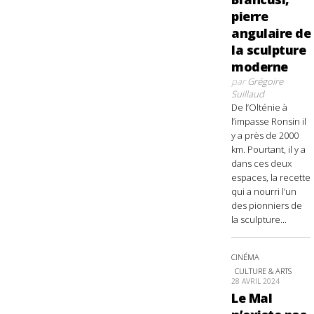
pierre
angulaire de
la sculpture
moderne
par
Grégoire
Suillaud
De l’Olténie à
l’impasse Ronsin il
y a près de 2000
km. Pourtant, il y a
dans ces deux
espaces, la recette
qui a nourri l’un
des pionniers de
la sculpture...
CINÉMA
CULTURE & ARTS
28 AVRIL 2024
Le Mal