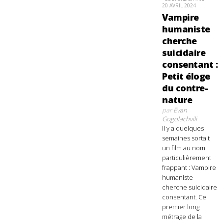
20 AVRIL 2024
Vampire
humaniste
cherche
suicidaire
consentant :
Petit éloge
du contre-
nature
par
Evan
Gogolachvili
Il y a quelques
semaines sortait
un film au nom
particulièrement
frappant : Vampire
humaniste
cherche suicidaire
consentant. Ce
premier long
métrage de la