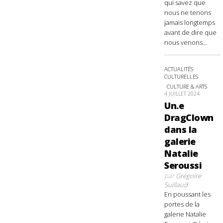
qui savez que
nous ne tenons
jamais longtemps
avant de dire que
nous venons...
ACTUALITÉS
CULTURELLES
CULTURE & ARTS
4 JUILLET 2024
Un.e
DragClown
dans la
galerie
Natalie
Seroussi
par
Grégoire
Suillaud
En poussant les
portes de la
galerie Natalie