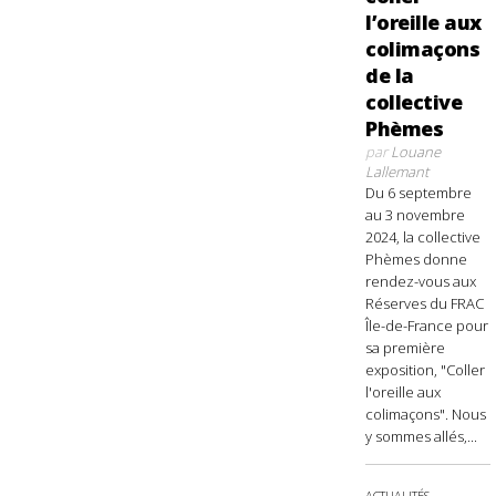
l’oreille aux
colimaçons
de la
collective
Phèmes
par
Louane
Lallemant
Du 6 septembre
au 3 novembre
2024, la collective
Phèmes donne
rendez-vous aux
Réserves du FRAC
Île-de-France pour
sa première
exposition, "Coller
l'oreille aux
colimaçons". Nous
y sommes allés,...
ACTUALITÉS