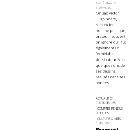
par
Louane
Lallemant
On sait Victor
Hugo poète,
romancier,
homme politique,
orateur : souvent,
on ignore qu'il fut
également un
formidable
dessinateur. Voici
quelques uns de
ses dessins
réalisés dans ses
années...
ACTUALITÉS
CULTURELLES
COMPTES RENDUS
D'EXPOS
CULTURE & ARTS
5 MAI 2024
Brancusi,