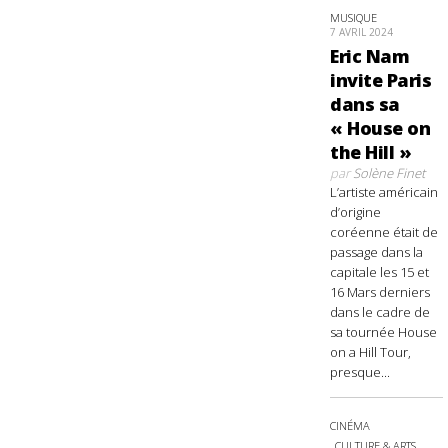
MUSIQUE
7 AVRIL 2024
Eric Nam
invite Paris
dans sa
« House on
the Hill »
par
Solène Finet
L’artiste américain
d’origine
coréenne était de
passage dans la
capitale les 15 et
16 Mars derniers
dans le cadre de
sa tournée House
on a Hill Tour,
presque...
CINÉMA
CULTURE & ARTS