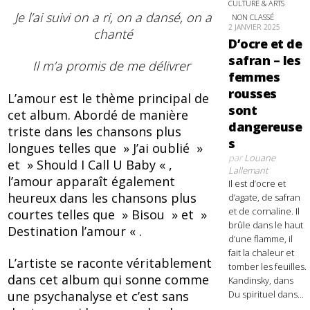
CULTURE & ARTS
Je l’ai suivi on a ri, on a dansé, on a
NON CLASSÉ
2 JANVIER 2025
chanté
D’ocre et de
safran – les
Il m’a promis de me délivrer
femmes
rousses
L’amour est le thème principal de
sont
cet album. Abordé de manière
dangereuse
triste dans les chansons plus
s
longues telles que » J’ai oublié »
par
Louane
et » Should I Call U Baby « ,
Lallemant
l’amour apparaît également
Il est d’ocre et
heureux dans les chansons plus
d’agate, de safran
et de cornaline. Il
courtes telles que » Bisou » et »
brûle dans le haut
Destination l’amour « .
d’une flamme, il
fait la chaleur et
L’artiste se raconte véritablement
tomber les feuilles.
dans cet album qui sonne comme
Kandinsky, dans
Du spirituel dans...
une psychanalyse et c’est sans