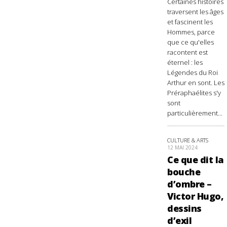
Certaines histoires
traversent les âges
et fascinent les
Hommes, parce
que ce qu'elles
racontent est
éternel : les
Légendes du Roi
Arthur en sont. Les
Préraphaélites s'y
sont
particulièrement...
CULTURE & ARTS
12 MAI 2024
Ce que dit la
bouche
d’ombre –
Victor Hugo,
dessins
d’exil