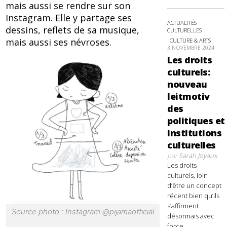
mais aussi se rendre sur son
Instagram. Elle y partage ses
ACTUALITÉS
dessins, reflets de sa musique,
CULTURELLES
mais aussi ses névroses.
CULTURE & ARTS
3 NOVEMBRE 2024
Les droits
culturels:
nouveau
leitmotiv
des
politiques et
institutions
culturelles
par
Sarah Joyaux
Les droits
culturels, loin
d’être un concept
récent bien qu’ils
s’affirment
Source photo : Instagram @pijamaofficial
désormais avec
force,