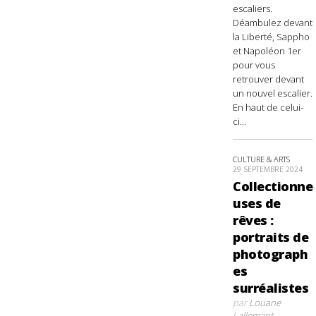
escaliers.
Déambulez devant
la Liberté, Sappho
et Napoléon 1er
pour vous
retrouver devant
un nouvel escalier.
En haut de celui-
ci...
CULTURE & ARTS
29 SEPTEMBRE 2024
Collectionne
uses de
rêves :
portraits de
photograph
es
surréalistes
par
Louane
Lallemant