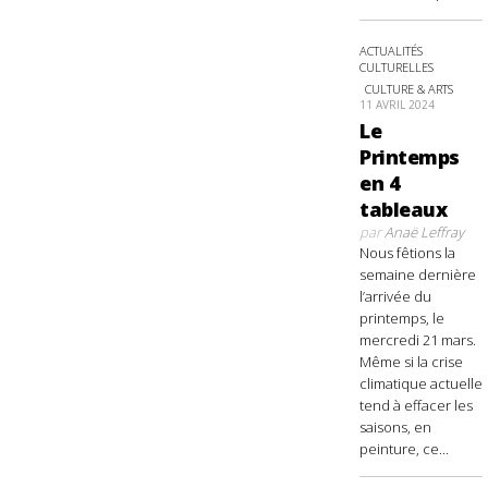
ACTUALITÉS
CULTURELLES
CULTURE & ARTS
11 AVRIL 2024
Le
Printemps
en 4
tableaux
par
Anaë Leffray
Nous fêtions la
semaine dernière
l’arrivée du
printemps, le
mercredi 21 mars.
Même si la crise
climatique actuelle
tend à effacer les
saisons, en
peinture, ce...