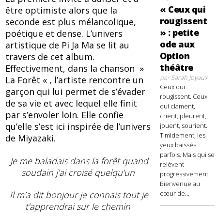
« Ceux qui
être optimiste alors que la
rougissent
seconde est plus mélancolique,
» : petite
poétique et dense. L’univers
ode aux
artistique de Pi Ja Ma se lit au
Option
travers de cet album.
théâtre
Effectivement, dans la chanson »
par
Sarah Joyaux
La Forêt « , l’artiste rencontre un
Ceux qui
garçon qui lui permet de s’évader
rougissent. Ceux
de sa vie et avec lequel elle finit
qui clament,
par s’envoler loin. Elle confie
crient, pleurent,
qu’elle s’est ici inspirée de l’univers
jouent, sourient.
Timidement, les
de Miyazaki.
yeux baissés
parfois. Mais qui se
Je me baladais dans la forêt quand
relèvent
soudain j’ai croisé quelqu’un
progressivement.
Bienvenue au
cœur de...
Il m’a dit bonjour je connais tout je
t’apprendrai sur le chemin