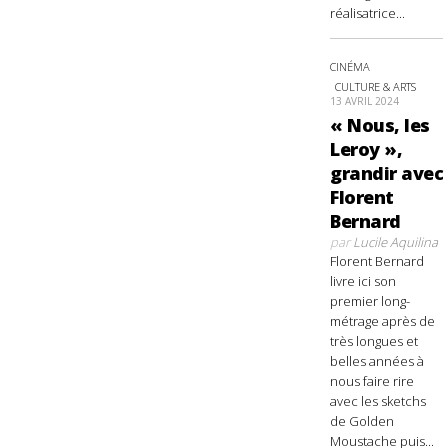
réalisatrice...
CINÉMA
CULTURE & ARTS
13 AVRIL 2024
« Nous, les
Leroy »,
grandir avec
Florent
Bernard
par
Lucile Aquilina
Florent Bernard
livre ici son
premier long-
métrage après de
très longues et
belles années à
nous faire rire
avec les sketchs
de Golden
Moustache puis...