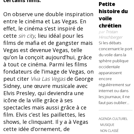
certains films.
Petite
histoire du
On observe une double inspiration
voile
entre le cinéma et Las Vegas. En
chrétien
effet, le cinéma s’est inspiré de
par
Tristan
cette
sin city
, lieu idéal pour les
Hinschberger
films de mafia et de gangster mais
Si les débats
concernant le port
Vegas est devenue Vegas, telle
du voile dans la
qu’on la conçoit aujourd’hui, grâce
sphère publique
à tout ce cinéma. Parmi les films
occidentale
fondateurs de l’image de Vegas, on
apparaissent
peut citer
Viva Las Vegas
de George
encore
régulièrement sur
Sidney, une œuvre musicale avec
internet ou dans
Elvis Presley, qui deviendra une
les journaux, il ne
icône de la ville grâce à ses
faut pas oublier...
spectacles mais aussi grâce à ce
film. Elvis c’est les paillettes, les
AGENDA CULTUREL
shows, le clinquant. Il y a à Vegas
MUSIQUE
cette idée d’ornement, de
NON CLASSÉ