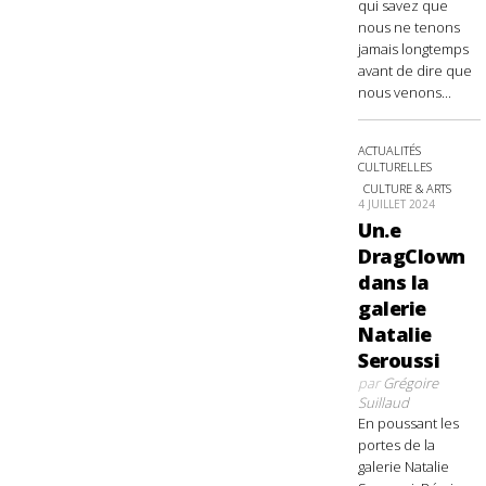
qui savez que
nous ne tenons
jamais longtemps
avant de dire que
nous venons...
ACTUALITÉS
CULTURELLES
CULTURE & ARTS
4 JUILLET 2024
Un.e
DragClown
dans la
galerie
Natalie
Seroussi
par
Grégoire
Suillaud
En poussant les
portes de la
galerie Natalie