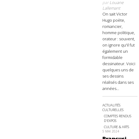
par
Louane
Lallemant
On sait Victor
Hugo poète,
romancier,
homme politique,
orateur : souvent,
on ignore qu'il fut
également un
formidable
dessinateur. Voici
quelques uns de
ses dessins
réalisés dans ses
années...
ACTUALITÉS
CULTURELLES
COMPTES RENDUS
D'EXPOS
CULTURE & ARTS
5 MAI 2024
Brancusi,