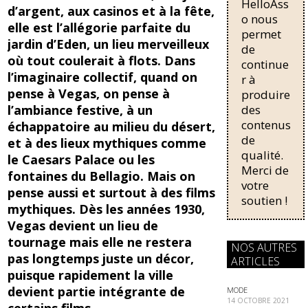
HelloAss
pour une
o
y
d’argent, aux casinos et à la fête,
régularisati
o nous
elle est l’allégorie parfaite du
o
on,
permet
jardin d’Eden, un lieu merveilleux
passant de
de
k
trois...
où tout coulerait à flots. Dans
continue
l’imaginaire collectif, quand on
r à
pense à Vegas, on pense à
produire
des
l’ambiance festive, à un
contenus
échappatoire au milieu du désert,
de
et à des lieux mythiques comme
qualité.
le Caesars Palace ou les
Merci de
fontaines du Bellagio. Mais on
votre
pense aussi et surtout à des films
soutien !
mythiques. Dès les années 1930,
Vegas devient un lieu de
tournage mais elle ne restera
NOS AUTRES
pas longtemps juste un décor,
ARTICLES
puisque rapidement la ville
devient partie intégrante de
MODE
14 OCTOBRE 2021