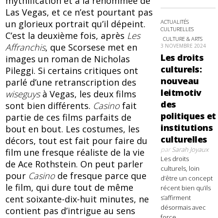
mythification et à la renommée de
Las Vegas, et ce n’est pourtant pas
un glorieux portrait qu’il dépeint.
ACTUALITÉS
CULTURELLES
C’est la deuxième fois, après
Les
CULTURE & ARTS
Affranchis
, que Scorsese met en
3 NOVEMBRE 2024
Les droits
images un roman de Nicholas
culturels:
Pileggi. Si certains critiques ont
nouveau
parlé d’une retranscription des
leitmotiv
wiseguys
à Vegas, les deux films
des
sont bien différents.
Casino
fait
politiques et
partie de ces films parfaits de
institutions
bout en bout. Les costumes, les
culturelles
décors, tout est fait pour faire du
par
Sarah Joyaux
film une fresque réaliste de la vie
Les droits
de Ace Rothstein. On peut parler
culturels, loin
pour
Casino
de fresque parce que
d’être un concept
le film, qui dure tout de même
récent bien qu’ils
cent soixante-dix-huit minutes, ne
s’affirment
désormais avec
contient pas d’intrigue au sens
force,