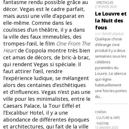
fantasme rendu possible grâce au
SPECTACLES
2 FÉVRIER 2025
décor. Vegas est le cadre parfait,
Le Louvre et
mais aussi une ville d’apparat en
la Nuit des
elle-même. Comme dans les
fous
coulisses d’un théâtre, il y a dans
par
Sarah Joyaux
la ville des faux immeubles, des
Quelque chose
trompes-l’œil, le film
One From The
d’étrange s’est
Heart
de Coppola montre très bien
produit il y a deux
semaines sous les
cet amas de décors, de bric-à-brac,
célèbres
qui rendent Vegas si spéciale. Il
pyramides du
faut attirer l’œil, rendre
Louvre. Le silence
l’expérience ludique, se mélangent
qui règne
alors des centaines d’esthétiques
habituellement
une fois les portes
et d’influences. Vegas n’est pas une
du...
ville pour les minimalistes, entre le
Caesars Palace, la Tour Eiffel et
l’Excalibur Hotel, il y a une
CINÉMA
CULTURE & ARTS
abondance de différentes époques
THÉÂTRE
et architectures, qui fait de la ville
13 JANVIER 2025