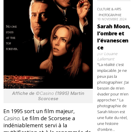
CULTURE & ARTS
PHOTOGRAPHIE
10 NOVEMBRE 2024
Sarah Moon,
l’ombre et
l’évanescen
ce
par
Louane
Lallemant
"La réalité c’est
implacable. Je ne
peux pas la
photographier. J’ai
besoin de m’en
Affiche de
©Casino
(1995) Martin
évader pour m’en
Scorcese
approcher." La
photographie de
En 1995 sort un film majeur,
Sarah Moon est
Casino
. Le film de Scorsese a
une fuite du réel,
une histoire
indéniablement servi à la
d'ombre...