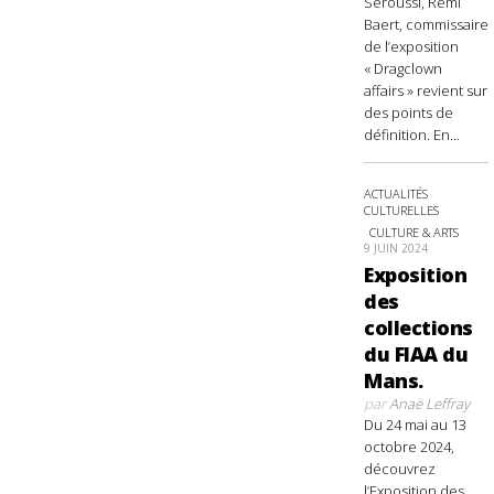
Seroussi, Rémi
Baert, commissaire
de l’exposition
« Dragclown
affairs » revient sur
des points de
définition. En...
ACTUALITÉS
CULTURELLES
CULTURE & ARTS
9 JUIN 2024
Exposition
des
collections
du FIAA du
Mans.
par
Anaë Leffray
Du 24 mai au 13
octobre 2024,
découvrez
l’Exposition des