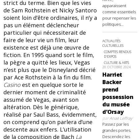
strict du terme. Bien que les vies
apparaissent
de Sam Rothstein et Nicky Santoro
comme essentiels
soient loin d’être ordinaires, il n’y a
pour repenser les
pas un élément déclencheur
politiques...
particulier qui nécessiterait de
faire de leur vie un film, leur
ACTUALITÉS
CULTURELLES
existence est déjà une œuvre de
COMPTES RENDUS
fiction. En 1995 quand sort le film,
D'EXPOS
la pègre a quitté les lieux, Vegas
CULTURE & ARTS
20 OCTOBRE 2024
n’est plus que le Disneyland décrié
Harriet
par Ace Rothstein à la fin du film.
Backer
Casino
est en quelque sorte le
prend
dernier moment de criminalité
possession
assumé de Vegas, avant son
du musée
altération. Dès le générique,
d’Orsay
réalisé par Saul Bass, évidemment,
par
Anaë Leffray
on comprend qu’on parlera d’une
Passez par les
descente aux enfers. L’utilisation
grandes portes.
de la composition de Bach
La
Descendez les