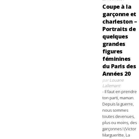
Coupe à la
garçonne et
charleston –
Portraits de
quelques
grandes
figures
féminines
du Paris des
Années 20
par
Louane
Lallemant
- Il faut en prendre
ton parti, maman.
Depuis la guerre,
nous sommes
toutes devenues,
plus ou moins, des
garçonnes ! (Victor
Margueritte, La