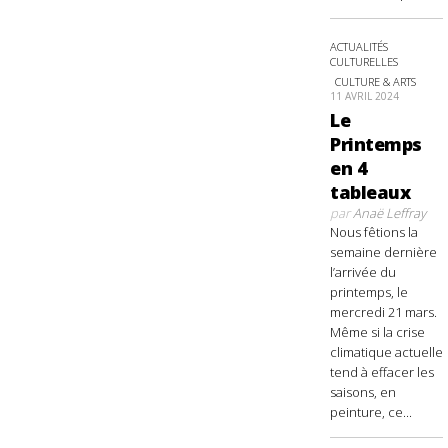
ACTUALITÉS
CULTURELLES
CULTURE & ARTS
11 AVRIL 2024
Le
Printemps
en 4
tableaux
par
Anaë Leffray
Nous fêtions la
semaine dernière
l’arrivée du
printemps, le
mercredi 21 mars.
Même si la crise
climatique actuelle
tend à effacer les
saisons, en
peinture, ce...