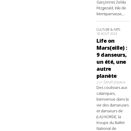
Garçonne) Zelda
Fitzgerald, Kiki de
Montparnasse,...
CULTURE & ARTS
18 AOÛT 2024
Life on
Mars(eille) :
9 danseurs,
un été, une
autre
planète
par
Sarah Joyaux
Des coulisses aux
calanques,
bienvenue dans la
vie des danseuses
et danseurs de
(LA) HORDE, la
troupe du Ballet
National de